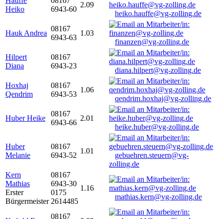
Hauffe
08167
2.09
Heiko
6943-60
heiko.hauffe@vg-zolling.de
08167
Hauk Andrea
1.03
6943-63
finanzen@vg-zolling.de
Hilpert
08167
Diana
6943-23
diana.hilpert@vg-zolling.de
Hoxhaj
08167
1.06
Qendrim
6943-53
qendrim.hoxhaj@vg-zolling.de
08167
Huber Heike
2.01
6943-66
heike.huber@vg-zolling.de
Huber
08167
1.01
Melanie
6943-52
gebuehren.steuern@vg-
zolling.de
Kern
08167
Mathias
6943-30
1.16
Erster
0175
mathias.kern@vg-zolling.de
Bürgermeister
2614485
08167