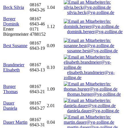
08167
Beck Silvia
1.04
6943-26
silvia.beck@vg-zolling.de
Berger
08167
Dominik
6943-46
1.12
Erster
0171
dominik.berger@vg-zolling.de
Bürgermeister
4788152
08167
Best Susanne
0.09
6943-19
susanne.best@vg-zolling.de
Brandmeier
08167
0.10
Elisabeth
6943-13
elisabeth.brandmeier@vg-
zolling.de
Burger
08167
1.09
Thomas
6943-21
thomas.burger@vg-zolling.de
Dauer
08167
2.01
Daniela
6943-27
daniela.dauer@vg-zolling.de
08167
Dauer Martin
0.04
6943-31
martin.dauer@vg-zolling.de