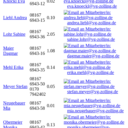
Knöckl Eva
0.02
6943-12
eva.knoeckl@vg-zolling.de
08167
Liebl Andrea
0.10
6943-15
andrea.liebl@vg-zolling.de
08167
Lohr Sabine
2.05
6943-36
sabine.lohr@vg-zolling.de
Maier
08167
1.08
Dagmar
6943-16
dagmar.maier@vg-zolling.de
08167
Mehl Erika
0.14
6943-35
erika.mehl@vg-zolling.de
08167
6943-50
Meyer Stefan
0.05
0170
stefan.meyer@vg-zolling.de
7942402
Neugebauer
08167
0.01
Mia
6943-58
mia.neugebauer@vg-zolling.de
Obermeier
08167
0.13
Monika
6943-42
monika.obermeier@vg-