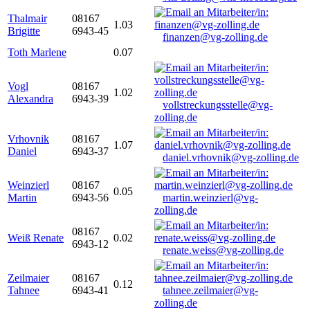
Thalmair
08167
1.03
Brigitte
6943-45
finanzen@vg-zolling.de
Toth Marlene
0.07
Vogl
08167
1.02
Alexandra
6943-39
vollstreckungsstelle@vg-
zolling.de
Vrhovnik
08167
1.07
Daniel
6943-37
daniel.vrhovnik@vg-zolling.de
Weinzierl
08167
0.05
Martin
6943-56
martin.weinzierl@vg-
zolling.de
08167
Weiß Renate
0.02
6943-12
renate.weiss@vg-zolling.de
Zeilmaier
08167
0.12
Tahnee
6943-41
tahnee.zeilmaier@vg-
zolling.de