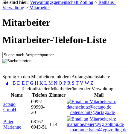
Sie sind hier:
Verwaltungsgemeinschaft Zolling
>
Rathaus -
Verwaltung
>
Mitarbeiter
Mitarbeiter
Mitarbeiter-Telefon-Liste
Sprung zu den Mitarbeitern mit dem Anfangsbuchstaben:
a
B
D
E
F
G
H
K
L
M
N
O
P
R
S
T
V
W
Z
Telefonliste der Mitarbeiter/innen der Verwaltung
Name
Telefon
Zimmer
Mail
09951
actago
99990-
GmbH
20
datenschutz@actago.de
Baier
08167
1.14
Marianne
6943-51
marianne.baier@vg-zolling.de