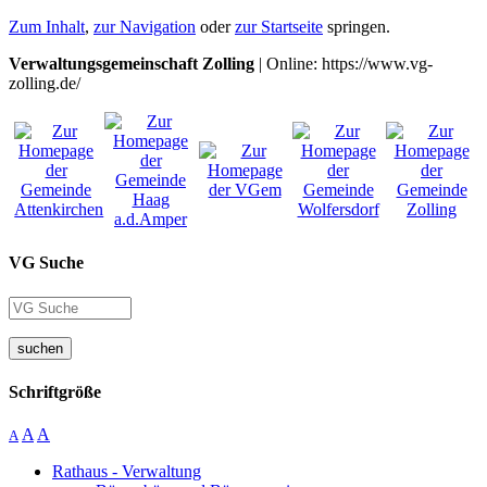
Zum Inhalt
,
zur Navigation
oder
zur Startseite
springen.
Verwaltungsgemeinschaft Zolling
| Online: https://www.vg-
zolling.de/
VG Suche
suchen
Schriftgröße
A
A
A
Rathaus - Verwaltung