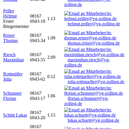
zolling.de
Priller
Helmut
08167
1.13
Erster
6943-18
helmut.priller@vg-zolling.de
Bürgermeister
Reiser
08167
1.09
Thomas
6943-34
thomas.reiser@vg-zolling.de
Riesch
08167
2.09
Maximilian
6943-55
maximilian.riesch@vg-
zolling.de
Rottmüller
08167
0.12
Julia
6943-62
julia.rottmueller@vg-zolling.de
Schranner
08167
1.06
Florian
6943-17
florian.schranner@vg-
zolling.de
08167
Schütt Lukas
1.15
6943-20
lukas.schuett@vg-zolling.de
08167