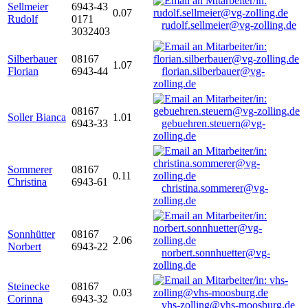
Sellmeier
6943-43
0.07
Rudolf
0171
rudolf.sellmeier@vg-zolling.de
3032403
Silberbauer
08167
1.07
Florian
6943-44
florian.silberbauer@vg-
zolling.de
08167
Soller Bianca
1.01
6943-33
gebuehren.steuern@vg-
zolling.de
Sommerer
08167
0.11
Christina
6943-61
christina.sommerer@vg-
zolling.de
Sonnhütter
08167
2.06
Norbert
6943-22
norbert.sonnhuetter@vg-
zolling.de
Steinecke
08167
0.03
Corinna
6943-32
vhs-zolling@vhs-moosburg.de