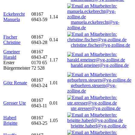
Eckebrecht
08167
1.14
Manuela
6943-59
manuela.eckebrecht@vg-
zolling.de
Fischer
08167
0.14
Christine
6943-28
christine.fischer@vg-zolling.de
Gmeiner
08167
Harald
6943-47
1.17
Erster
0170 65
harald.gmeiner@vg-zolling.de
Bürgermeister
72 528
08167
Götz Renate
1.01
6943-24
gebuehren.steuern@vg-
zolling.de
08167
Gresser Ute
0.01
6943-11
ute.gresser@vg-zolling.de
Haberl
08167
1.05
Brigitte
6943-25
brigitte.haberl@vg-zolling.de