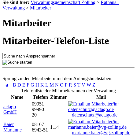
Sie sind hier:
Verwaltungsgemeinschaft Zolling
>
Rathaus -
Verwaltung
>
Mitarbeiter
Mitarbeiter
Mitarbeiter-Telefon-Liste
Sprung zu den Mitarbeitern mit dem Anfangsbuchstaben:
a
B
D
E
F
G
H
K
L
M
N
O
P
R
S
T
V
W
Z
Telefonliste der Mitarbeiter/innen der Verwaltung
Name
Telefon
Zimmer
Mail
09951
actago
99990-
GmbH
20
datenschutz@actago.de
Baier
08167
1.14
Marianne
6943-51
marianne.baier@vg-zolling.de