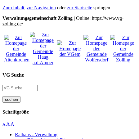
Zum Inhalt
,
zur Navigation
oder
zur Startseite
springen.
Verwaltungsgemeinschaft Zolling
| Online: https://www.vg-
zolling.de/
VG Suche
suchen
Schriftgröße
A
A
A
Rathaus - Verwaltung