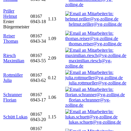
zolling.de
Priller
Helmut
08167
1.13
Erster
6943-18
helmut.priller@vg-zolling.de
Bürgermeister
Reiser
08167
1.09
Thomas
6943-34
thomas.reiser@vg-zolling.de
Riesch
08167
2.09
Maximilian
6943-55
maximilian.riesch@vg-
zolling.de
Rottmüller
08167
0.12
Julia
6943-62
julia.rottmueller@vg-zolling.de
Schranner
08167
1.06
Florian
6943-17
florian.schranner@vg-
zolling.de
08167
Schütt Lukas
1.15
6943-20
lukas.schuett@vg-zolling.de
08167