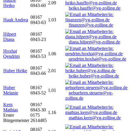
Hauffe
08167
2.09
Heiko
6943-60
heiko.hauffe@vg-zolling.de
08167
Hauk Andrea
1.03
6943-63
finanzen@vg-zolling.de
Hilpert
08167
Diana
6943-23
diana.hilpert@vg-zolling.de
Hoxhaj
08167
1.06
Qendrim
6943-53
qendrim.hoxhaj@vg-zolling.de
08167
Huber Heike
2.01
6943-66
heike.huber@vg-zolling.de
Huber
08167
1.01
Melanie
6943-52
gebuehren.steuern@vg-
zolling.de
Kern
08167
Mathias
6943-30
1.16
Erster
0175
mathias.kern@vg-zolling.de
Bürgermeister
2614485
08167