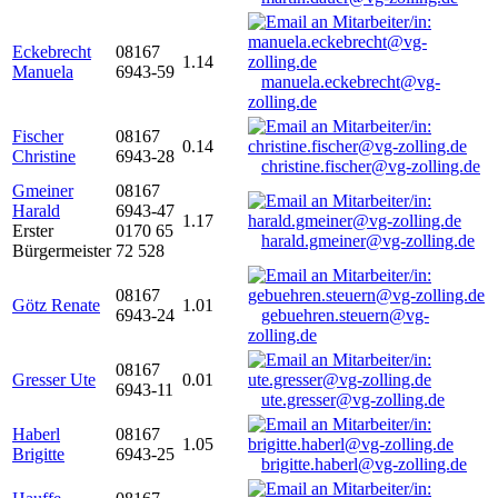
Eckebrecht
08167
1.14
Manuela
6943-59
manuela.eckebrecht@vg-
zolling.de
Fischer
08167
0.14
Christine
6943-28
christine.fischer@vg-zolling.de
Gmeiner
08167
Harald
6943-47
1.17
Erster
0170 65
harald.gmeiner@vg-zolling.de
Bürgermeister
72 528
08167
Götz Renate
1.01
6943-24
gebuehren.steuern@vg-
zolling.de
08167
Gresser Ute
0.01
6943-11
ute.gresser@vg-zolling.de
Haberl
08167
1.05
Brigitte
6943-25
brigitte.haberl@vg-zolling.de