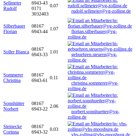
Sellmeier
6943-43
0.07
Rudolf
0171
rudolf.sellmeier@vg-zolling.de
3032403
Silberbauer
08167
1.07
Florian
6943-44
florian.silberbauer@vg-
zolling.de
08167
Soller Bianca
1.01
6943-33
gebuehren.steuern@vg-
zolling.de
Sommerer
08167
0.11
Christina
6943-61
christina.sommerer@vg-
zolling.de
Sonnhütter
08167
2.06
Norbert
6943-22
norbert.sonnhuetter@vg-
zolling.de
Steinecke
08167
0.03
Corinna
6943-32
vhs-zolling@vhs-moosburg.de