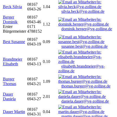
08167
Beck Silvia
1.04
6943-26
silvia.beck@vg-zolling.de
Berger
08167
Dominik
6943-46
1.12
Erster
0171
dominik.berger@vg-zolling.de
Bürgermeister
4788152
08167
Best Susanne
0.09
6943-19
susanne.best@vg-zolling.de
Brandmeier
08167
0.10
Elisabeth
6943-13
elisabeth.brandmeier@vg-
zolling.de
Burger
08167
1.09
Thomas
6943-21
thomas.burger@vg-zolling.de
Dauer
08167
2.01
Daniela
6943-27
daniela.dauer@vg-zolling.de
08167
Dauer Martin
0.04
6943-31
martin.dauer@vg-zolling.de