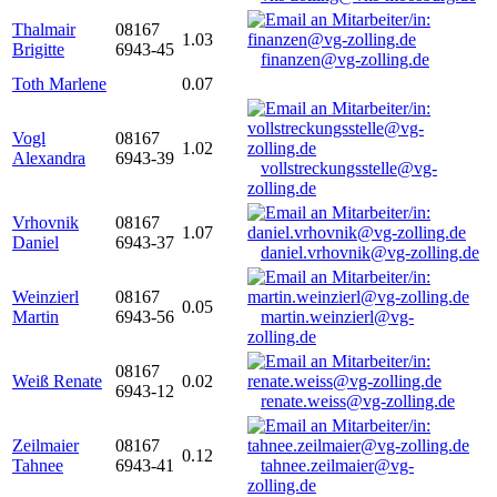
Thalmair
08167
1.03
Brigitte
6943-45
finanzen@vg-zolling.de
Toth Marlene
0.07
Vogl
08167
1.02
Alexandra
6943-39
vollstreckungsstelle@vg-
zolling.de
Vrhovnik
08167
1.07
Daniel
6943-37
daniel.vrhovnik@vg-zolling.de
Weinzierl
08167
0.05
Martin
6943-56
martin.weinzierl@vg-
zolling.de
08167
Weiß Renate
0.02
6943-12
renate.weiss@vg-zolling.de
Zeilmaier
08167
0.12
Tahnee
6943-41
tahnee.zeilmaier@vg-
zolling.de