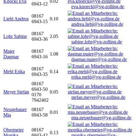
Knöckl Eva
0.02
6943-12
eva.knoeckl@vg-zolling.de
08167
Liebl Andrea
0.10
6943-15
andrea.liebl@vg-zolling.de
08167
Lohr Sabine
2.05
6943-36
sabine.lohr@vg-zolling.de
Maier
08167
1.08
Dagmar
6943-16
dagmar.maier@vg-zolling.de
08167
Mehl Erika
0.14
6943-35
erika.mehl@vg-zolling.de
08167
6943-50
Meyer Stefan
0.05
0170
stefan.meyer@vg-zolling.de
7942402
Neugebauer
08167
0.01
Mia
6943-58
mia.neugebauer@vg-zolling.de
Obermeier
08167
0.13
Monika
6943-42
monika.obermeier@vg-