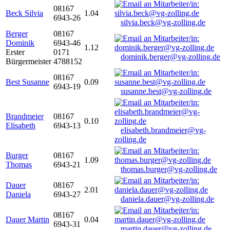
08167
Beck Silvia
1.04
6943-26
silvia.beck@vg-zolling.de
Berger
08167
Dominik
6943-46
1.12
Erster
0171
dominik.berger@vg-zolling.de
Bürgermeister
4788152
08167
Best Susanne
0.09
6943-19
susanne.best@vg-zolling.de
Brandmeier
08167
0.10
Elisabeth
6943-13
elisabeth.brandmeier@vg-
zolling.de
Burger
08167
1.09
Thomas
6943-21
thomas.burger@vg-zolling.de
Dauer
08167
2.01
Daniela
6943-27
daniela.dauer@vg-zolling.de
08167
Dauer Martin
0.04
6943-31
martin.dauer@vg-zolling.de