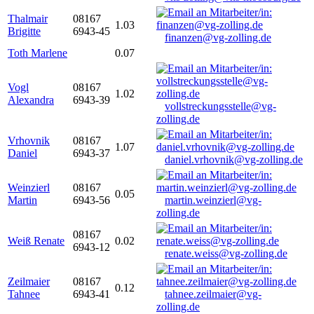
Thalmair
08167
1.03
Brigitte
6943-45
finanzen@vg-zolling.de
Toth Marlene
0.07
Vogl
08167
1.02
Alexandra
6943-39
vollstreckungsstelle@vg-
zolling.de
Vrhovnik
08167
1.07
Daniel
6943-37
daniel.vrhovnik@vg-zolling.de
Weinzierl
08167
0.05
Martin
6943-56
martin.weinzierl@vg-
zolling.de
08167
Weiß Renate
0.02
6943-12
renate.weiss@vg-zolling.de
Zeilmaier
08167
0.12
Tahnee
6943-41
tahnee.zeilmaier@vg-
zolling.de