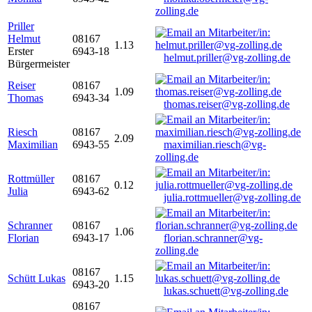
zolling.de
Priller
Helmut
08167
1.13
Erster
6943-18
helmut.priller@vg-zolling.de
Bürgermeister
Reiser
08167
1.09
Thomas
6943-34
thomas.reiser@vg-zolling.de
Riesch
08167
2.09
Maximilian
6943-55
maximilian.riesch@vg-
zolling.de
Rottmüller
08167
0.12
Julia
6943-62
julia.rottmueller@vg-zolling.de
Schranner
08167
1.06
Florian
6943-17
florian.schranner@vg-
zolling.de
08167
Schütt Lukas
1.15
6943-20
lukas.schuett@vg-zolling.de
08167