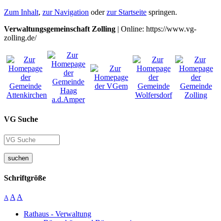
Zum Inhalt
,
zur Navigation
oder
zur Startseite
springen.
Verwaltungsgemeinschaft Zolling
| Online: https://www.vg-
zolling.de/
VG Suche
suchen
Schriftgröße
A
A
A
Rathaus - Verwaltung