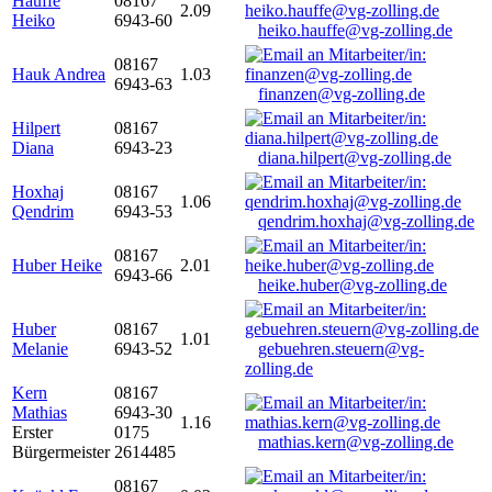
Hauffe
08167
2.09
Heiko
6943-60
heiko.hauffe@vg-zolling.de
08167
Hauk Andrea
1.03
6943-63
finanzen@vg-zolling.de
Hilpert
08167
Diana
6943-23
diana.hilpert@vg-zolling.de
Hoxhaj
08167
1.06
Qendrim
6943-53
qendrim.hoxhaj@vg-zolling.de
08167
Huber Heike
2.01
6943-66
heike.huber@vg-zolling.de
Huber
08167
1.01
Melanie
6943-52
gebuehren.steuern@vg-
zolling.de
Kern
08167
Mathias
6943-30
1.16
Erster
0175
mathias.kern@vg-zolling.de
Bürgermeister
2614485
08167