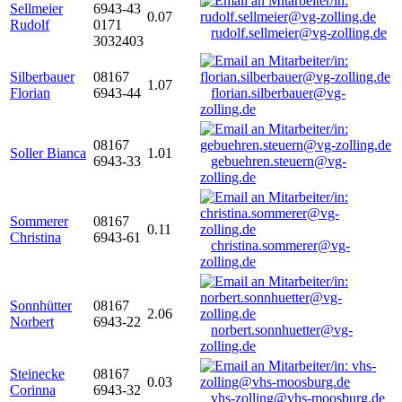
Sellmeier
6943-43
0.07
Rudolf
0171
rudolf.sellmeier@vg-zolling.de
3032403
Silberbauer
08167
1.07
Florian
6943-44
florian.silberbauer@vg-
zolling.de
08167
Soller Bianca
1.01
6943-33
gebuehren.steuern@vg-
zolling.de
Sommerer
08167
0.11
Christina
6943-61
christina.sommerer@vg-
zolling.de
Sonnhütter
08167
2.06
Norbert
6943-22
norbert.sonnhuetter@vg-
zolling.de
Steinecke
08167
0.03
Corinna
6943-32
vhs-zolling@vhs-moosburg.de