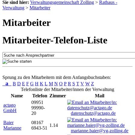
Sie sind hier:
Verwaltungsgemeinschaft Zolling
>
Rathaus -
Verwaltung
>
Mitarbeiter
Mitarbeiter
Mitarbeiter-Telefon-Liste
Sprung zu den Mitarbeitern mit dem Anfangsbuchstaben:
a
B
D
E
F
G
H
K
L
M
N
O
P
R
S
T
V
W
Z
Telefonliste der Mitarbeiter/innen der Verwaltung
Name
Telefon
Zimmer
Mail
09951
actago
99990-
GmbH
20
datenschutz@actago.de
Baier
08167
1.14
Marianne
6943-51
marianne.baier@vg-zolling.de