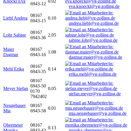
Knöckl Eva
0.02
6943-12
eva.knoeckl@vg-zolling.de
08167
Liebl Andrea
0.10
6943-15
andrea.liebl@vg-zolling.de
08167
Lohr Sabine
2.05
6943-36
sabine.lohr@vg-zolling.de
Maier
08167
1.08
Dagmar
6943-16
dagmar.maier@vg-zolling.de
08167
Mehl Erika
0.14
6943-35
erika.mehl@vg-zolling.de
08167
6943-50
Meyer Stefan
0.05
0170
stefan.meyer@vg-zolling.de
7942402
Neugebauer
08167
0.01
Mia
6943-58
mia.neugebauer@vg-zolling.de
Obermeier
08167
0.13
Monika
6943-42
monika.obermeier@vg-