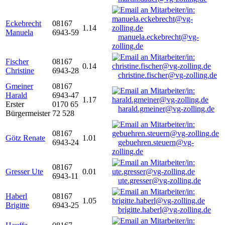
Eckebrecht
08167
1.14
Manuela
6943-59
manuela.eckebrecht@vg-
zolling.de
Fischer
08167
0.14
Christine
6943-28
christine.fischer@vg-zolling.de
Gmeiner
08167
Harald
6943-47
1.17
Erster
0170 65
harald.gmeiner@vg-zolling.de
Bürgermeister
72 528
08167
Götz Renate
1.01
6943-24
gebuehren.steuern@vg-
zolling.de
08167
Gresser Ute
0.01
6943-11
ute.gresser@vg-zolling.de
Haberl
08167
1.05
Brigitte
6943-25
brigitte.haberl@vg-zolling.de