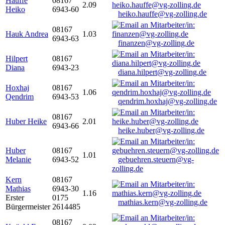
Hauffe
08167
2.09
Heiko
6943-60
heiko.hauffe@vg-zolling.de
08167
Hauk Andrea
1.03
6943-63
finanzen@vg-zolling.de
Hilpert
08167
Diana
6943-23
diana.hilpert@vg-zolling.de
Hoxhaj
08167
1.06
Qendrim
6943-53
qendrim.hoxhaj@vg-zolling.de
08167
Huber Heike
2.01
6943-66
heike.huber@vg-zolling.de
Huber
08167
1.01
Melanie
6943-52
gebuehren.steuern@vg-
zolling.de
Kern
08167
Mathias
6943-30
1.16
Erster
0175
mathias.kern@vg-zolling.de
Bürgermeister
2614485
08167