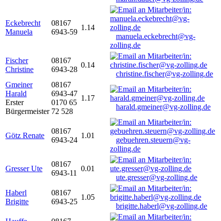
Eckebrecht
08167
1.14
Manuela
6943-59
manuela.eckebrecht@vg-
zolling.de
Fischer
08167
0.14
Christine
6943-28
christine.fischer@vg-zolling.de
Gmeiner
08167
Harald
6943-47
1.17
Erster
0170 65
harald.gmeiner@vg-zolling.de
Bürgermeister
72 528
08167
Götz Renate
1.01
6943-24
gebuehren.steuern@vg-
zolling.de
08167
Gresser Ute
0.01
6943-11
ute.gresser@vg-zolling.de
Haberl
08167
1.05
Brigitte
6943-25
brigitte.haberl@vg-zolling.de