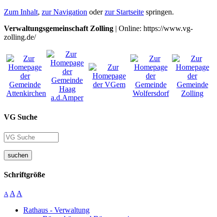
Zum Inhalt
,
zur Navigation
oder
zur Startseite
springen.
Verwaltungsgemeinschaft Zolling
| Online: https://www.vg-
zolling.de/
VG Suche
suchen
Schriftgröße
A
A
A
Rathaus - Verwaltung