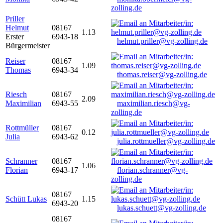
zolling.de
Priller
Helmut
08167
1.13
Erster
6943-18
helmut.priller@vg-zolling.de
Bürgermeister
Reiser
08167
1.09
Thomas
6943-34
thomas.reiser@vg-zolling.de
Riesch
08167
2.09
Maximilian
6943-55
maximilian.riesch@vg-
zolling.de
Rottmüller
08167
0.12
Julia
6943-62
julia.rottmueller@vg-zolling.de
Schranner
08167
1.06
Florian
6943-17
florian.schranner@vg-
zolling.de
08167
Schütt Lukas
1.15
6943-20
lukas.schuett@vg-zolling.de
08167