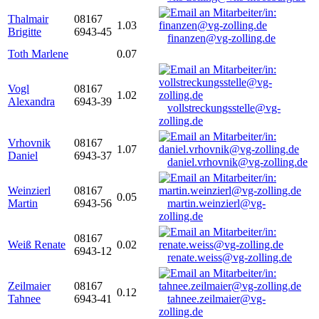
Thalmair
08167
1.03
Brigitte
6943-45
finanzen@vg-zolling.de
Toth Marlene
0.07
Vogl
08167
1.02
Alexandra
6943-39
vollstreckungsstelle@vg-
zolling.de
Vrhovnik
08167
1.07
Daniel
6943-37
daniel.vrhovnik@vg-zolling.de
Weinzierl
08167
0.05
Martin
6943-56
martin.weinzierl@vg-
zolling.de
08167
Weiß Renate
0.02
6943-12
renate.weiss@vg-zolling.de
Zeilmaier
08167
0.12
Tahnee
6943-41
tahnee.zeilmaier@vg-
zolling.de