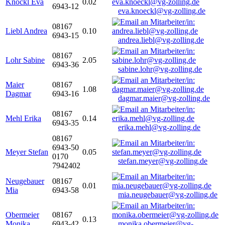
Knöckl Eva
0.02
6943-12
eva.knoeckl@vg-zolling.de
08167
Liebl Andrea
0.10
6943-15
andrea.liebl@vg-zolling.de
08167
Lohr Sabine
2.05
6943-36
sabine.lohr@vg-zolling.de
Maier
08167
1.08
Dagmar
6943-16
dagmar.maier@vg-zolling.de
08167
Mehl Erika
0.14
6943-35
erika.mehl@vg-zolling.de
08167
6943-50
Meyer Stefan
0.05
0170
stefan.meyer@vg-zolling.de
7942402
Neugebauer
08167
0.01
Mia
6943-58
mia.neugebauer@vg-zolling.de
Obermeier
08167
0.13
Monika
6943-42
monika.obermeier@vg-