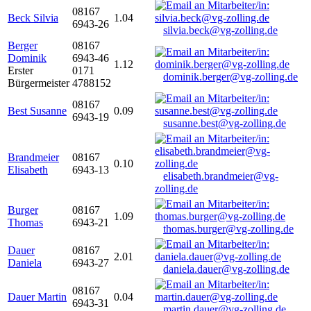
08167
Beck Silvia
1.04
6943-26
silvia.beck@vg-zolling.de
Berger
08167
Dominik
6943-46
1.12
Erster
0171
dominik.berger@vg-zolling.de
Bürgermeister
4788152
08167
Best Susanne
0.09
6943-19
susanne.best@vg-zolling.de
Brandmeier
08167
0.10
Elisabeth
6943-13
elisabeth.brandmeier@vg-
zolling.de
Burger
08167
1.09
Thomas
6943-21
thomas.burger@vg-zolling.de
Dauer
08167
2.01
Daniela
6943-27
daniela.dauer@vg-zolling.de
08167
Dauer Martin
0.04
6943-31
martin.dauer@vg-zolling.de