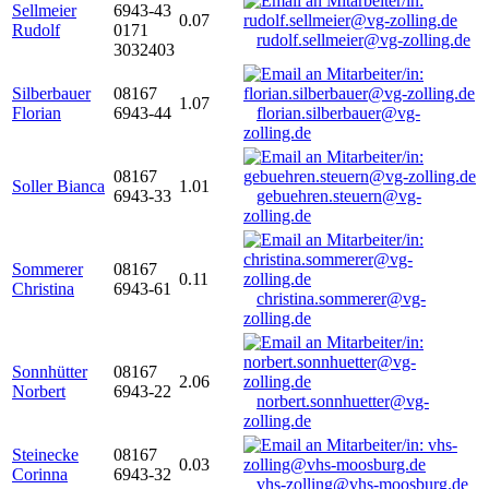
Sellmeier
6943-43
0.07
Rudolf
0171
rudolf.sellmeier@vg-zolling.de
3032403
Silberbauer
08167
1.07
Florian
6943-44
florian.silberbauer@vg-
zolling.de
08167
Soller Bianca
1.01
6943-33
gebuehren.steuern@vg-
zolling.de
Sommerer
08167
0.11
Christina
6943-61
christina.sommerer@vg-
zolling.de
Sonnhütter
08167
2.06
Norbert
6943-22
norbert.sonnhuetter@vg-
zolling.de
Steinecke
08167
0.03
Corinna
6943-32
vhs-zolling@vhs-moosburg.de