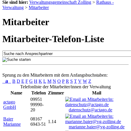
Sie sind hier:
Verwaltungsgemeinschaft Zolling
>
Rathaus -
Verwaltung
>
Mitarbeiter
Mitarbeiter
Mitarbeiter-Telefon-Liste
Sprung zu den Mitarbeitern mit dem Anfangsbuchstaben:
a
B
D
E
F
G
H
K
L
M
N
O
P
R
S
T
V
W
Z
Telefonliste der Mitarbeiter/innen der Verwaltung
Name
Telefon
Zimmer
Mail
09951
actago
99990-
GmbH
20
datenschutz@actago.de
Baier
08167
1.14
Marianne
6943-51
marianne.baier@vg-zolling.de