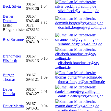
08167
Beck Silvia
1.04
6943-26
silvia.beck@vg-zolling.de
Berger
08167
Dominik
6943-46
1.12
Erster
0171
dominik.berger@vg-zolling.de
Bürgermeister
4788152
08167
Best Susanne
0.09
6943-19
susanne.best@vg-zolling.de
Brandmeier
08167
0.10
Elisabeth
6943-13
elisabeth.brandmeier@vg-
zolling.de
Burger
08167
1.09
Thomas
6943-21
thomas.burger@vg-zolling.de
Dauer
08167
2.01
Daniela
6943-27
daniela.dauer@vg-zolling.de
08167
Dauer Martin
0.04
6943-31
martin.dauer@vg-zolling.de