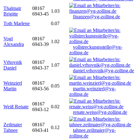
Thalmair
08167
1.03
Brigitte
6943-45
finanzen@vg-zolling.de
Toth Marlene
0.07
Vogl
08167
1.02
Alexandra
6943-39
vollstreckungsstelle@vg-
zolling.de
Vrhovnik
08167
1.07
Daniel
6943-37
daniel.vrhovnik@vg-zolling.de
Weinzierl
08167
0.05
Martin
6943-56
martin.weinzierl@vg-
zolling.de
08167
Weiß Renate
0.02
6943-12
renate.weiss@vg-zolling.de
Zeilmaier
08167
0.12
Tahnee
6943-41
tahnee.zeilmaier@vg-
zolling.de