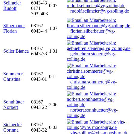
Sellmeier
6943-43
0.07
Rudolf
0171
rudolf.sellmeier@vg-zolling.de
3032403
Silberbauer
08167
1.07
Florian
6943-44
florian.silberbauer@vg-
zolling.de
08167
Soller Bianca
1.01
6943-33
gebuehren.steuern@vg-
zolling.de
Sommerer
08167
0.11
Christina
6943-61
christina.sommerer@vg-
zolling.de
Sonnhütter
08167
2.06
Norbert
6943-22
norbert.sonnhuetter@vg-
zolling.de
Steinecke
08167
0.03
Corinna
6943-32
vhs-zolling@vhs-moosburg.de