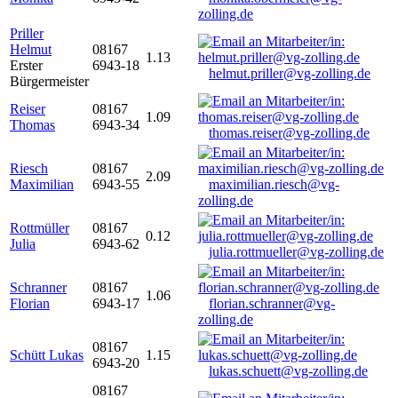
zolling.de
Priller
Helmut
08167
1.13
Erster
6943-18
helmut.priller@vg-zolling.de
Bürgermeister
Reiser
08167
1.09
Thomas
6943-34
thomas.reiser@vg-zolling.de
Riesch
08167
2.09
Maximilian
6943-55
maximilian.riesch@vg-
zolling.de
Rottmüller
08167
0.12
Julia
6943-62
julia.rottmueller@vg-zolling.de
Schranner
08167
1.06
Florian
6943-17
florian.schranner@vg-
zolling.de
08167
Schütt Lukas
1.15
6943-20
lukas.schuett@vg-zolling.de
08167