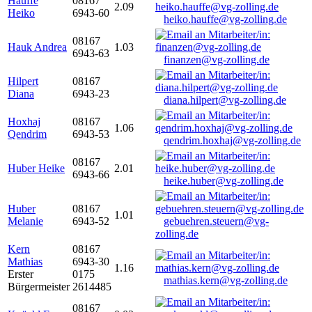
Hauffe
08167
2.09
Heiko
6943-60
heiko.hauffe@vg-zolling.de
08167
Hauk Andrea
1.03
6943-63
finanzen@vg-zolling.de
Hilpert
08167
Diana
6943-23
diana.hilpert@vg-zolling.de
Hoxhaj
08167
1.06
Qendrim
6943-53
qendrim.hoxhaj@vg-zolling.de
08167
Huber Heike
2.01
6943-66
heike.huber@vg-zolling.de
Huber
08167
1.01
Melanie
6943-52
gebuehren.steuern@vg-
zolling.de
Kern
08167
Mathias
6943-30
1.16
Erster
0175
mathias.kern@vg-zolling.de
Bürgermeister
2614485
08167