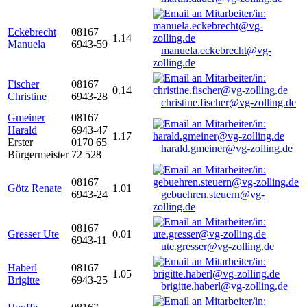
Eckebrecht
08167
1.14
Manuela
6943-59
manuela.eckebrecht@vg-
zolling.de
Fischer
08167
0.14
Christine
6943-28
christine.fischer@vg-zolling.de
Gmeiner
08167
Harald
6943-47
1.17
Erster
0170 65
harald.gmeiner@vg-zolling.de
Bürgermeister
72 528
08167
Götz Renate
1.01
6943-24
gebuehren.steuern@vg-
zolling.de
08167
Gresser Ute
0.01
6943-11
ute.gresser@vg-zolling.de
Haberl
08167
1.05
Brigitte
6943-25
brigitte.haberl@vg-zolling.de