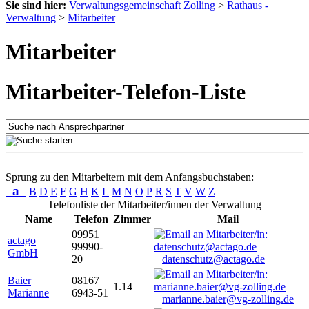
Sie sind hier:
Verwaltungsgemeinschaft Zolling
>
Rathaus -
Verwaltung
>
Mitarbeiter
Mitarbeiter
Mitarbeiter-Telefon-Liste
Sprung zu den Mitarbeitern mit dem Anfangsbuchstaben:
a
B
D
E
F
G
H
K
L
M
N
O
P
R
S
T
V
W
Z
Telefonliste der Mitarbeiter/innen der Verwaltung
Name
Telefon
Zimmer
Mail
09951
actago
99990-
GmbH
20
datenschutz@actago.de
Baier
08167
1.14
Marianne
6943-51
marianne.baier@vg-zolling.de