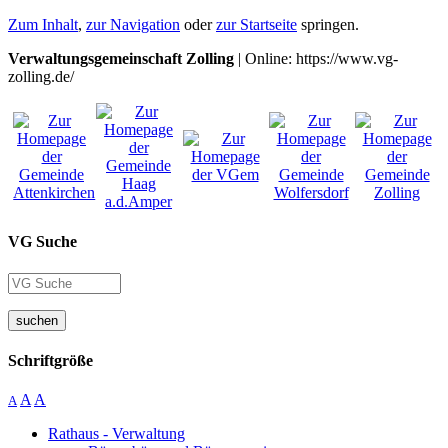
Zum Inhalt
,
zur Navigation
oder
zur Startseite
springen.
Verwaltungsgemeinschaft Zolling
| Online: https://www.vg-
zolling.de/
VG Suche
suchen
Schriftgröße
A
A
A
Rathaus - Verwaltung