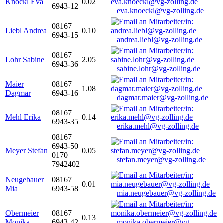
Knöckl Eva
0.02
6943-12
eva.knoeckl@vg-zolling.de
08167
Liebl Andrea
0.10
6943-15
andrea.liebl@vg-zolling.de
08167
Lohr Sabine
2.05
6943-36
sabine.lohr@vg-zolling.de
Maier
08167
1.08
Dagmar
6943-16
dagmar.maier@vg-zolling.de
08167
Mehl Erika
0.14
6943-35
erika.mehl@vg-zolling.de
08167
6943-50
Meyer Stefan
0.05
0170
stefan.meyer@vg-zolling.de
7942402
Neugebauer
08167
0.01
Mia
6943-58
mia.neugebauer@vg-zolling.de
Obermeier
08167
0.13
Monika
6943-42
monika.obermeier@vg-