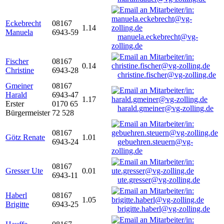
Eckebrecht
08167
1.14
Manuela
6943-59
manuela.eckebrecht@vg-
zolling.de
Fischer
08167
0.14
Christine
6943-28
christine.fischer@vg-zolling.de
Gmeiner
08167
Harald
6943-47
1.17
Erster
0170 65
harald.gmeiner@vg-zolling.de
Bürgermeister
72 528
08167
Götz Renate
1.01
6943-24
gebuehren.steuern@vg-
zolling.de
08167
Gresser Ute
0.01
6943-11
ute.gresser@vg-zolling.de
Haberl
08167
1.05
Brigitte
6943-25
brigitte.haberl@vg-zolling.de