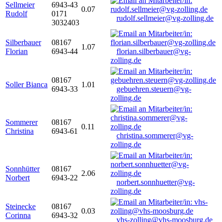
Sellmeier
6943-43
0.07
Rudolf
0171
rudolf.sellmeier@vg-zolling.de
3032403
Silberbauer
08167
1.07
Florian
6943-44
florian.silberbauer@vg-
zolling.de
08167
Soller Bianca
1.01
6943-33
gebuehren.steuern@vg-
zolling.de
Sommerer
08167
0.11
Christina
6943-61
christina.sommerer@vg-
zolling.de
Sonnhütter
08167
2.06
Norbert
6943-22
norbert.sonnhuetter@vg-
zolling.de
Steinecke
08167
0.03
Corinna
6943-32
vhs-zolling@vhs-moosburg.de