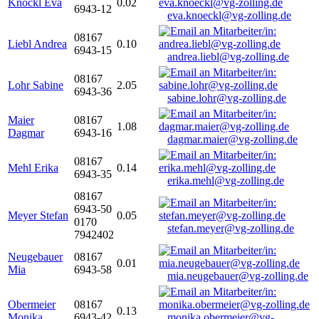
Knöckl Eva
0.02
6943-12
eva.knoeckl@vg-zolling.de
08167
Liebl Andrea
0.10
6943-15
andrea.liebl@vg-zolling.de
08167
Lohr Sabine
2.05
6943-36
sabine.lohr@vg-zolling.de
Maier
08167
1.08
Dagmar
6943-16
dagmar.maier@vg-zolling.de
08167
Mehl Erika
0.14
6943-35
erika.mehl@vg-zolling.de
08167
6943-50
Meyer Stefan
0.05
0170
stefan.meyer@vg-zolling.de
7942402
Neugebauer
08167
0.01
Mia
6943-58
mia.neugebauer@vg-zolling.de
Obermeier
08167
0.13
Monika
6943-42
monika.obermeier@vg-