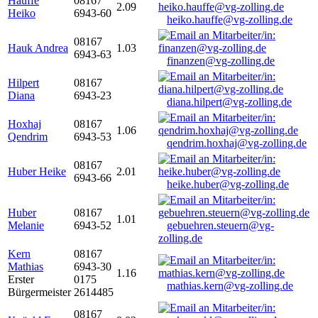
Hauffe
08167
2.09
Heiko
6943-60
heiko.hauffe@vg-zolling.de
08167
Hauk Andrea
1.03
6943-63
finanzen@vg-zolling.de
Hilpert
08167
Diana
6943-23
diana.hilpert@vg-zolling.de
Hoxhaj
08167
1.06
Qendrim
6943-53
qendrim.hoxhaj@vg-zolling.de
08167
Huber Heike
2.01
6943-66
heike.huber@vg-zolling.de
Huber
08167
1.01
Melanie
6943-52
gebuehren.steuern@vg-
zolling.de
Kern
08167
Mathias
6943-30
1.16
Erster
0175
mathias.kern@vg-zolling.de
Bürgermeister
2614485
08167