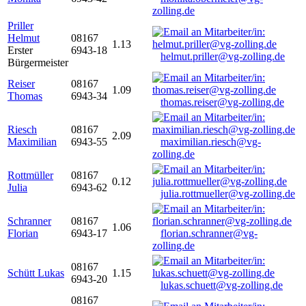
zolling.de
Priller
Helmut
08167
1.13
Erster
6943-18
helmut.priller@vg-zolling.de
Bürgermeister
Reiser
08167
1.09
Thomas
6943-34
thomas.reiser@vg-zolling.de
Riesch
08167
2.09
Maximilian
6943-55
maximilian.riesch@vg-
zolling.de
Rottmüller
08167
0.12
Julia
6943-62
julia.rottmueller@vg-zolling.de
Schranner
08167
1.06
Florian
6943-17
florian.schranner@vg-
zolling.de
08167
Schütt Lukas
1.15
6943-20
lukas.schuett@vg-zolling.de
08167