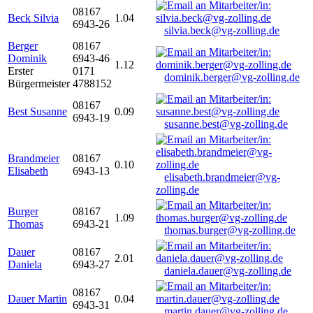
08167
Beck Silvia
1.04
6943-26
silvia.beck@vg-zolling.de
Berger
08167
Dominik
6943-46
1.12
Erster
0171
dominik.berger@vg-zolling.de
Bürgermeister
4788152
08167
Best Susanne
0.09
6943-19
susanne.best@vg-zolling.de
Brandmeier
08167
0.10
Elisabeth
6943-13
elisabeth.brandmeier@vg-
zolling.de
Burger
08167
1.09
Thomas
6943-21
thomas.burger@vg-zolling.de
Dauer
08167
2.01
Daniela
6943-27
daniela.dauer@vg-zolling.de
08167
Dauer Martin
0.04
6943-31
martin.dauer@vg-zolling.de