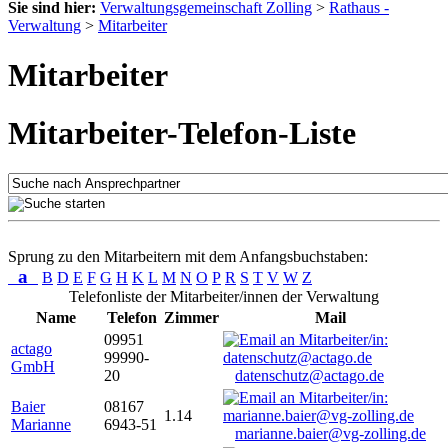
Sie sind hier:
Verwaltungsgemeinschaft Zolling
>
Rathaus -
Verwaltung
>
Mitarbeiter
Mitarbeiter
Mitarbeiter-Telefon-Liste
Sprung zu den Mitarbeitern mit dem Anfangsbuchstaben:
a
B
D
E
F
G
H
K
L
M
N
O
P
R
S
T
V
W
Z
Telefonliste der Mitarbeiter/innen der Verwaltung
Name
Telefon
Zimmer
Mail
09951
actago
99990-
GmbH
20
datenschutz@actago.de
Baier
08167
1.14
Marianne
6943-51
marianne.baier@vg-zolling.de