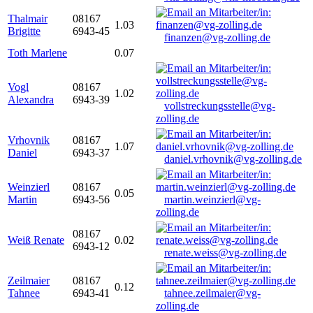
Thalmair
08167
1.03
Brigitte
6943-45
finanzen@vg-zolling.de
Toth Marlene
0.07
Vogl
08167
1.02
Alexandra
6943-39
vollstreckungsstelle@vg-
zolling.de
Vrhovnik
08167
1.07
Daniel
6943-37
daniel.vrhovnik@vg-zolling.de
Weinzierl
08167
0.05
Martin
6943-56
martin.weinzierl@vg-
zolling.de
08167
Weiß Renate
0.02
6943-12
renate.weiss@vg-zolling.de
Zeilmaier
08167
0.12
Tahnee
6943-41
tahnee.zeilmaier@vg-
zolling.de