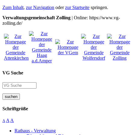
Zum Inhalt
,
zur Navigation
oder
zur Startseite
springen.
Verwaltungsgemeinschaft Zolling
| Online: https://www.vg-
zolling.de/
VG Suche
suchen
Schriftgröße
A
A
A
Rathaus - Verwaltung