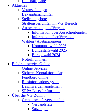
Haushaltspläne
Aktuelles
Veranstaltungen
Bekanntmachungen
Stellenangebote
Straßensperrungen im VG-Bereich
Ausschreibungen / Vergabe
Information über Ausschreibungen
Information über Vergaben
Wahlen / Abstimmungen
Kommunalwahl 2026
Bundestagswahl 2025
Europawahl 2024
Notrufnummern
Behördenservice Online
Online Services
Sicheres Kontaktformular
Fundbüro online
Ratsinformationssystem
Beschwerdemanagement
SEPA Lastschriftmandat
Über die VG-Zolling
Gemeinschaftsversammlung
Verbandsräte
Satzungen