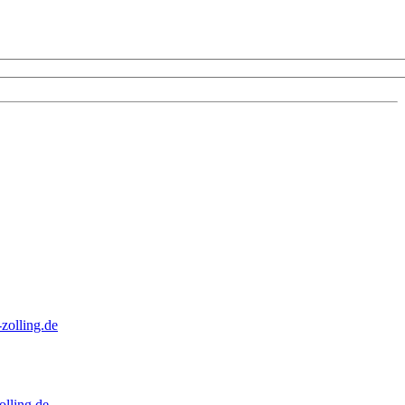
zolling.de
lling.de