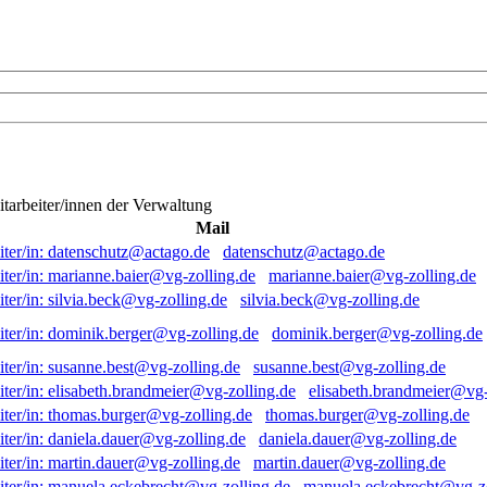
itarbeiter/innen der Verwaltung
Mail
datenschutz@actago.de
marianne.baier@vg-zolling.de
silvia.beck@vg-zolling.de
dominik.berger@vg-zolling.de
susanne.best@vg-zolling.de
elisabeth.brandmeier@vg-
thomas.burger@vg-zolling.de
daniela.dauer@vg-zolling.de
martin.dauer@vg-zolling.de
manuela.eckebrecht@vg-zo