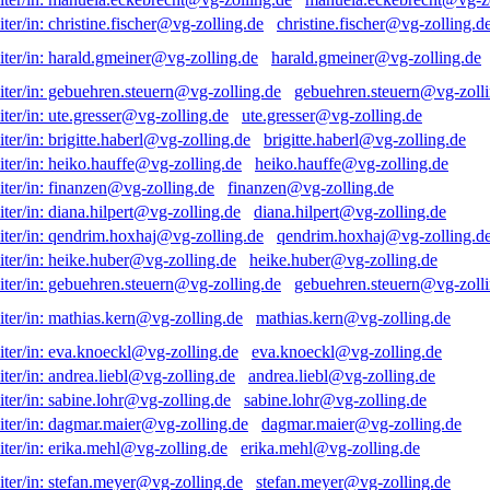
christine.fischer@vg-zolling.d
harald.gmeiner@vg-zolling.de
gebuehren.steuern@vg-zolli
ute.gresser@vg-zolling.de
brigitte.haberl@vg-zolling.de
heiko.hauffe@vg-zolling.de
finanzen@vg-zolling.de
diana.hilpert@vg-zolling.de
qendrim.hoxhaj@vg-zolling.d
heike.huber@vg-zolling.de
gebuehren.steuern@vg-zolli
mathias.kern@vg-zolling.de
eva.knoeckl@vg-zolling.de
andrea.liebl@vg-zolling.de
sabine.lohr@vg-zolling.de
dagmar.maier@vg-zolling.de
erika.mehl@vg-zolling.de
stefan.meyer@vg-zolling.de