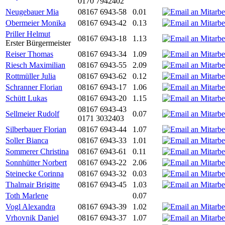
0170 7942402
Neugebauer Mia
08167 6943-58
0.01
Obermeier Monika
08167 6943-42
0.13
Priller Helmut
08167 6943-18
1.13
Erster Bürgermeister
Reiser Thomas
08167 6943-34
1.09
Riesch Maximilian
08167 6943-55
2.09
Rottmüller Julia
08167 6943-62
0.12
Schranner Florian
08167 6943-17
1.06
Schütt Lukas
08167 6943-20
1.15
08167 6943-43
Sellmeier Rudolf
0.07
0171 3032403
Silberbauer Florian
08167 6943-44
1.07
Soller Bianca
08167 6943-33
1.01
Sommerer Christina
08167 6943-61
0.11
Sonnhütter Norbert
08167 6943-22
2.06
Steinecke Corinna
08167 6943-32
0.03
Thalmair Brigitte
08167 6943-45
1.03
Toth Marlene
0.07
Vogl Alexandra
08167 6943-39
1.02
Vrhovnik Daniel
08167 6943-37
1.07