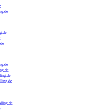
e
ng.de
g.de
e
.de
ng.de
ng.de
ling.de
lling.de
lling.de
e