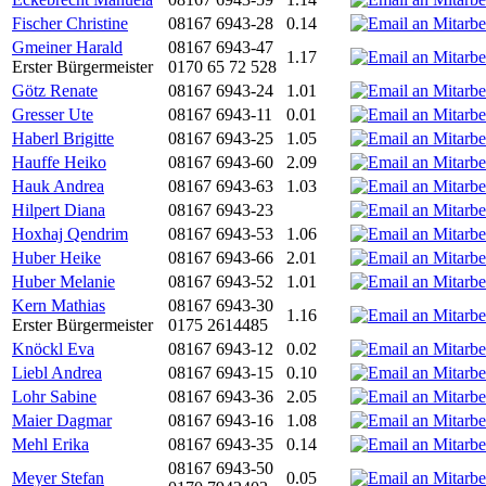
Fischer Christine
08167 6943-28
0.14
Gmeiner Harald
08167 6943-47
1.17
Erster Bürgermeister
0170 65 72 528
Götz Renate
08167 6943-24
1.01
Gresser Ute
08167 6943-11
0.01
Haberl Brigitte
08167 6943-25
1.05
Hauffe Heiko
08167 6943-60
2.09
Hauk Andrea
08167 6943-63
1.03
Hilpert Diana
08167 6943-23
Hoxhaj Qendrim
08167 6943-53
1.06
Huber Heike
08167 6943-66
2.01
Huber Melanie
08167 6943-52
1.01
Kern Mathias
08167 6943-30
1.16
Erster Bürgermeister
0175 2614485
Knöckl Eva
08167 6943-12
0.02
Liebl Andrea
08167 6943-15
0.10
Lohr Sabine
08167 6943-36
2.05
Maier Dagmar
08167 6943-16
1.08
Mehl Erika
08167 6943-35
0.14
08167 6943-50
Meyer Stefan
0.05