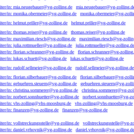
mia.neugebauer@vg-zolling.d
monika.obermeier@vg-zolli
helmut.priller@vg-zolling.de
thomas.reiser@vg-zolling.de
maximilian.riesch@vg-zollin
julia.rottmueller@vg-zolling.d
florian.schranner@vg-zolling
lukas.schuett@vg-zolling.de
rudolf.sellmeier@vg-zolling.de
florian.silberbauer@vg-zolli
gebuehren.steuern@vg-zolli
christina.sommerer@vg-zol
norbert.sonnhuetter@vg-zo
vhs-zolling@vhs-moosburg.de
finanzen@vg-zolling.de
vollstreckungsstelle@vg-zo
daniel.vrhovnik@vg-zolling.d