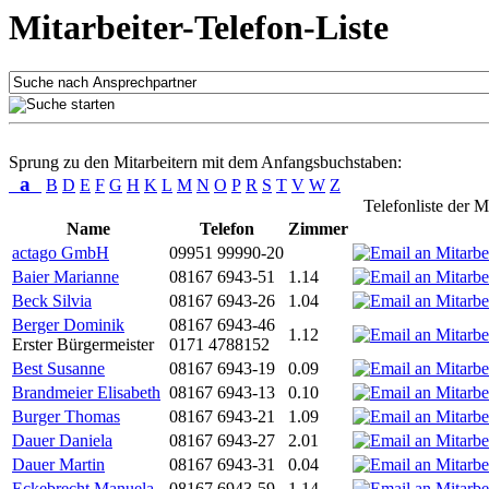
Mitarbeiter-Telefon-Liste
Sprung zu den Mitarbeitern mit dem Anfangsbuchstaben:
a
B
D
E
F
G
H
K
L
M
N
O
P
R
S
T
V
W
Z
Telefonliste der M
Name
Telefon
Zimmer
actago GmbH
09951 99990-20
Baier Marianne
08167 6943-51
1.14
Beck Silvia
08167 6943-26
1.04
Berger Dominik
08167 6943-46
1.12
Erster Bürgermeister
0171 4788152
Best Susanne
08167 6943-19
0.09
Brandmeier Elisabeth
08167 6943-13
0.10
Burger Thomas
08167 6943-21
1.09
Dauer Daniela
08167 6943-27
2.01
Dauer Martin
08167 6943-31
0.04
Eckebrecht Manuela
08167 6943-59
1.14