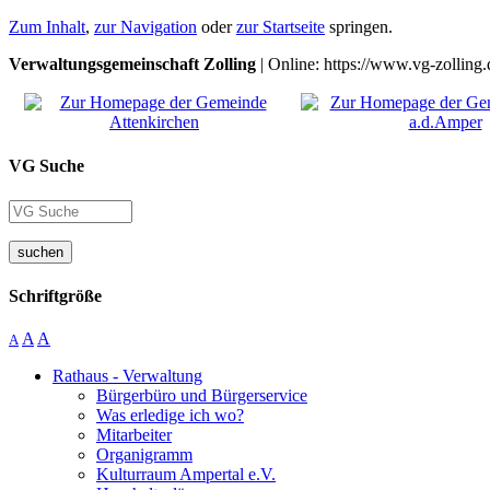
Zum Inhalt
,
zur Navigation
oder
zur Startseite
springen.
Verwaltungsgemeinschaft Zolling
| Online: https://www.vg-zolling.
VG Suche
suchen
Schriftgröße
A
A
A
Rathaus - Verwaltung
Bürgerbüro und Bürgerservice
Was erledige ich wo?
Mitarbeiter
Organigramm
Kulturraum Ampertal e.V.