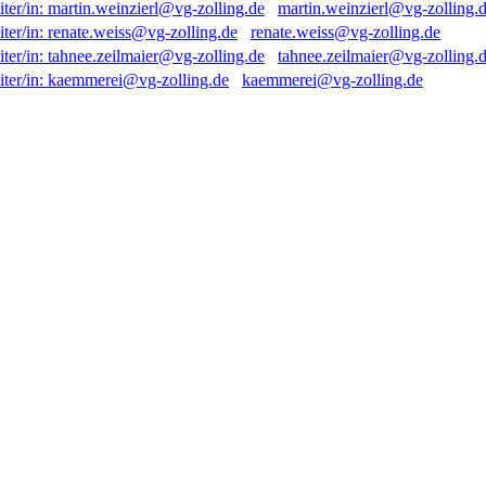
martin.weinzierl@vg-zolling.
renate.weiss@vg-zolling.de
tahnee.zeilmaier@vg-zolling.
kaemmerei@vg-zolling.de