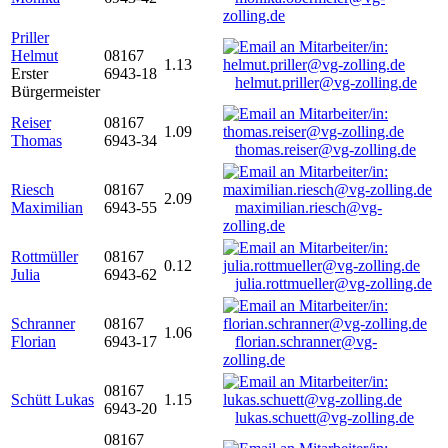
zolling.de
Priller
Helmut
08167
1.13
Erster
6943-18
helmut.priller@vg-zolling.de
Bürgermeister
Reiser
08167
1.09
Thomas
6943-34
thomas.reiser@vg-zolling.de
Riesch
08167
2.09
Maximilian
6943-55
maximilian.riesch@vg-
zolling.de
Rottmüller
08167
0.12
Julia
6943-62
julia.rottmueller@vg-zolling.de
Schranner
08167
1.06
Florian
6943-17
florian.schranner@vg-
zolling.de
08167
Schütt Lukas
1.15
6943-20
lukas.schuett@vg-zolling.de
08167