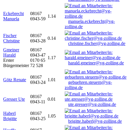
Eckebrecht
08167
1.14
Manuela
6943-59
manuela.eckebrecht@vg-
zolling.de
Fischer
08167
0.14
Christine
6943-28
christine.fischer@vg-zolling.de
Gmeiner
08167
Harald
6943-47
1.17
Erster
0170 65
harald.gmeiner@vg-zolling.de
Bürgermeister
72 528
08167
Götz Renate
1.01
6943-24
gebuehren.steuern@vg-
zolling.de
08167
Gresser Ute
0.01
6943-11
ute.gresser@vg-zolling.de
Haberl
08167
1.05
Brigitte
6943-25
brigitte.haberl@vg-zolling.de