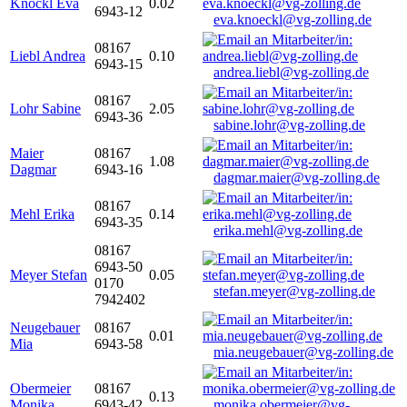
Knöckl Eva
0.02
6943-12
eva.knoeckl@vg-zolling.de
08167
Liebl Andrea
0.10
6943-15
andrea.liebl@vg-zolling.de
08167
Lohr Sabine
2.05
6943-36
sabine.lohr@vg-zolling.de
Maier
08167
1.08
Dagmar
6943-16
dagmar.maier@vg-zolling.de
08167
Mehl Erika
0.14
6943-35
erika.mehl@vg-zolling.de
08167
6943-50
Meyer Stefan
0.05
0170
stefan.meyer@vg-zolling.de
7942402
Neugebauer
08167
0.01
Mia
6943-58
mia.neugebauer@vg-zolling.de
Obermeier
08167
0.13
Monika
6943-42
monika.obermeier@vg-