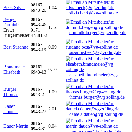
08167
Beck Silvia
1.04
6943-26
silvia.beck@vg-zolling.de
Berger
08167
Dominik
6943-46
1.12
Erster
0171
dominik.berger@vg-zolling.de
Bürgermeister
4788152
08167
Best Susanne
0.09
6943-19
susanne.best@vg-zolling.de
Brandmeier
08167
0.10
Elisabeth
6943-13
elisabeth.brandmeier@vg-
zolling.de
Burger
08167
1.09
Thomas
6943-21
thomas.burger@vg-zolling.de
Dauer
08167
2.01
Daniela
6943-27
daniela.dauer@vg-zolling.de
08167
Dauer Martin
0.04
6943-31
martin.dauer@vg-zolling.de