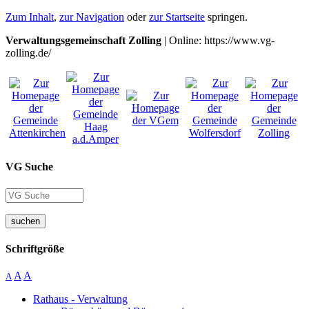
Zum Inhalt
,
zur Navigation
oder
zur Startseite
springen.
Verwaltungsgemeinschaft Zolling
| Online: https://www.vg-
zolling.de/
VG Suche
suchen
Schriftgröße
A
A
A
Rathaus - Verwaltung