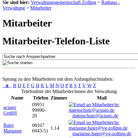
Sie sind hier:
Verwaltungsgemeinschaft Zolling
>
Rathaus -
Verwaltung
>
Mitarbeiter
Mitarbeiter
Mitarbeiter-Telefon-Liste
Sprung zu den Mitarbeitern mit dem Anfangsbuchstaben:
a
B
D
E
F
G
H
K
L
M
N
O
P
R
S
T
V
W
Z
Telefonliste der Mitarbeiter/innen der Verwaltung
Name
Telefon
Zimmer
Mail
09951
actago
99990-
GmbH
20
datenschutz@actago.de
Baier
08167
1.14
Marianne
6943-51
marianne.baier@vg-zolling.de