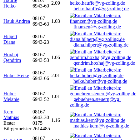
Hauffe
08167
2.09
Heiko
6943-60
heiko.hauffe@vg-zolling.de
08167
Hauk Andrea
1.03
6943-63
finanzen@vg-zolling.de
Hilpert
08167
Diana
6943-23
diana.hilpert@vg-zolling.de
Hoxhaj
08167
1.06
Qendrim
6943-53
qendrim.hoxhaj@vg-zolling.de
08167
Huber Heike
2.01
6943-66
heike.huber@vg-zolling.de
Huber
08167
1.01
Melanie
6943-52
gebuehren.steuern@vg-
zolling.de
Kern
08167
Mathias
6943-30
1.16
Erster
0175
mathias.kern@vg-zolling.de
Bürgermeister
2614485
08167