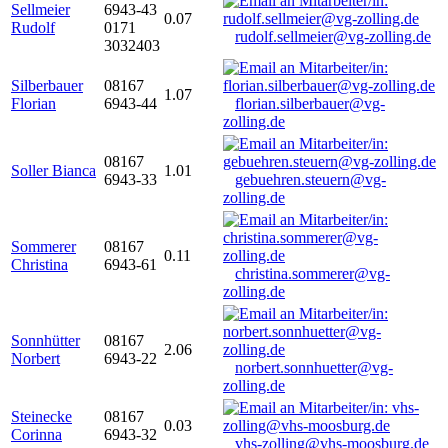
Sellmeier
6943-43
0.07
Rudolf
0171
rudolf.sellmeier@vg-zolling.de
3032403
Silberbauer
08167
1.07
Florian
6943-44
florian.silberbauer@vg-
zolling.de
08167
Soller Bianca
1.01
6943-33
gebuehren.steuern@vg-
zolling.de
Sommerer
08167
0.11
Christina
6943-61
christina.sommerer@vg-
zolling.de
Sonnhütter
08167
2.06
Norbert
6943-22
norbert.sonnhuetter@vg-
zolling.de
Steinecke
08167
0.03
Corinna
6943-32
vhs-zolling@vhs-moosburg.de