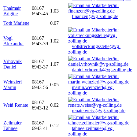
Thalmair
08167
1.03
Brigitte
6943-45
finanzen@vg-zolling.de
Toth Marlene
0.07
Vogl
08167
1.02
Alexandra
6943-39
vollstreckungsstelle@vg-
zolling.de
Vrhovnik
08167
1.07
Daniel
6943-37
daniel.vrhovnik@vg-zolling.de
Weinzierl
08167
0.05
Martin
6943-56
martin.weinzierl@vg-
zolling.de
08167
Weiß Renate
0.02
6943-12
renate.weiss@vg-zolling.de
Zeilmaier
08167
0.12
Tahnee
6943-41
tahnee.zeilmaier@vg-
zolling.de