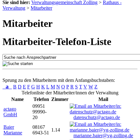
Sie sind hier:
Verwaltungsgemeinschaft Zolling
>
Rathaus -
Verwaltung
>
Mitarbeiter
Mitarbeiter
Mitarbeiter-Telefon-Liste
Sprung zu den Mitarbeitern mit dem Anfangsbuchstaben:
a
B
D
E
F
G
H
K
L
M
N
O
P
R
S
T
V
W
Z
Telefonliste der Mitarbeiter/innen der Verwaltung
Name
Telefon
Zimmer
Mail
09951
actago
99990-
GmbH
20
datenschutz@actago.de
Baier
08167
1.14
Marianne
6943-51
marianne.baier@vg-zolling.de