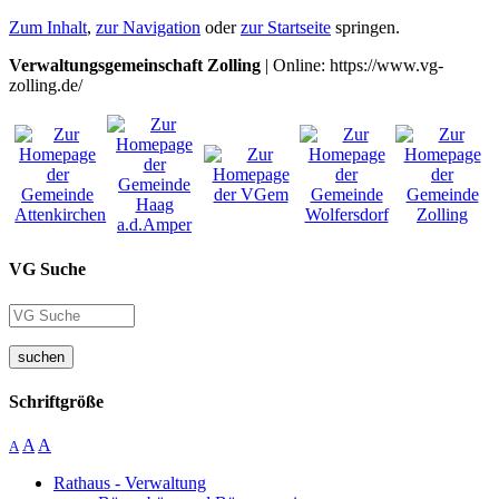
Zum Inhalt
,
zur Navigation
oder
zur Startseite
springen.
Verwaltungsgemeinschaft Zolling
| Online: https://www.vg-
zolling.de/
VG Suche
suchen
Schriftgröße
A
A
A
Rathaus - Verwaltung