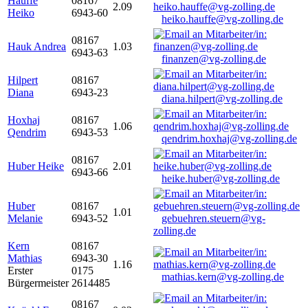
Hauffe
08167
2.09
Heiko
6943-60
heiko.hauffe@vg-zolling.de
08167
Hauk Andrea
1.03
6943-63
finanzen@vg-zolling.de
Hilpert
08167
Diana
6943-23
diana.hilpert@vg-zolling.de
Hoxhaj
08167
1.06
Qendrim
6943-53
qendrim.hoxhaj@vg-zolling.de
08167
Huber Heike
2.01
6943-66
heike.huber@vg-zolling.de
Huber
08167
1.01
Melanie
6943-52
gebuehren.steuern@vg-
zolling.de
Kern
08167
Mathias
6943-30
1.16
Erster
0175
mathias.kern@vg-zolling.de
Bürgermeister
2614485
08167