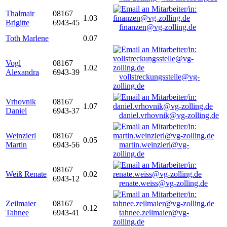
Thalmair
08167
1.03
Brigitte
6943-45
finanzen@vg-zolling.de
Toth Marlene
0.07
Vogl
08167
1.02
Alexandra
6943-39
vollstreckungsstelle@vg-
zolling.de
Vrhovnik
08167
1.07
Daniel
6943-37
daniel.vrhovnik@vg-zolling.de
Weinzierl
08167
0.05
Martin
6943-56
martin.weinzierl@vg-
zolling.de
08167
Weiß Renate
0.02
6943-12
renate.weiss@vg-zolling.de
Zeilmaier
08167
0.12
Tahnee
6943-41
tahnee.zeilmaier@vg-
zolling.de