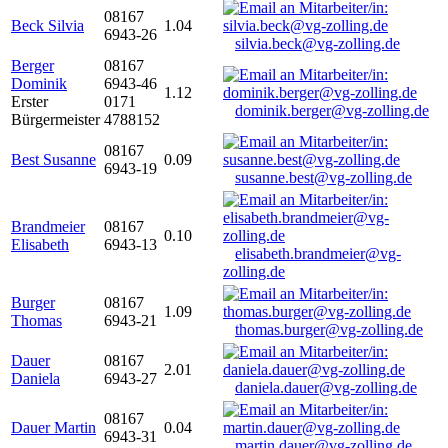
08167
Beck Silvia
1.04
6943-26
silvia.beck@vg-zolling.de
Berger
08167
Dominik
6943-46
1.12
Erster
0171
dominik.berger@vg-zolling.de
Bürgermeister
4788152
08167
Best Susanne
0.09
6943-19
susanne.best@vg-zolling.de
Brandmeier
08167
0.10
Elisabeth
6943-13
elisabeth.brandmeier@vg-
zolling.de
Burger
08167
1.09
Thomas
6943-21
thomas.burger@vg-zolling.de
Dauer
08167
2.01
Daniela
6943-27
daniela.dauer@vg-zolling.de
08167
Dauer Martin
0.04
6943-31
martin.dauer@vg-zolling.de