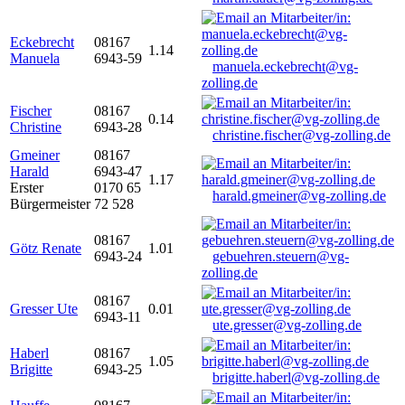
Eckebrecht
08167
1.14
Manuela
6943-59
manuela.eckebrecht@vg-
zolling.de
Fischer
08167
0.14
Christine
6943-28
christine.fischer@vg-zolling.de
Gmeiner
08167
Harald
6943-47
1.17
Erster
0170 65
harald.gmeiner@vg-zolling.de
Bürgermeister
72 528
08167
Götz Renate
1.01
6943-24
gebuehren.steuern@vg-
zolling.de
08167
Gresser Ute
0.01
6943-11
ute.gresser@vg-zolling.de
Haberl
08167
1.05
Brigitte
6943-25
brigitte.haberl@vg-zolling.de