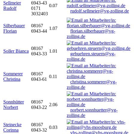
Sellmeier
6943-43
0.07
Rudolf
0171
rudolf.sellmeier@vg-zolling.de
3032403
Silberbauer
08167
1.07
Florian
6943-44
florian.silberbauer@vg-
zolling.de
08167
Soller Bianca
1.01
6943-33
gebuehren.steuern@vg-
zolling.de
Sommerer
08167
0.11
Christina
6943-61
christina.sommerer@vg-
zolling.de
Sonnhütter
08167
2.06
Norbert
6943-22
norbert.sonnhuetter@vg-
zolling.de
Steinecke
08167
0.03
Corinna
6943-32
vhs-zolling@vhs-moosburg.de