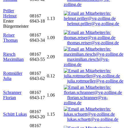
zolling.de
Priller
Helmut
08167
1.13
Erster
6943-18
helmut.priller@vg-zolling.de
Bürgermeister
Reiser
08167
1.09
Thomas
6943-34
thomas.reiser@vg-zolling.de
Riesch
08167
2.09
Maximilian
6943-55
maximilian.riesch@vg-
zolling.de
Rottmüller
08167
0.12
Julia
6943-62
julia.rottmueller@vg-zolling.de
Schranner
08167
1.06
Florian
6943-17
florian.schranner@vg-
zolling.de
08167
Schütt Lukas
1.15
6943-20
lukas.schuett@vg-zolling.de
08167