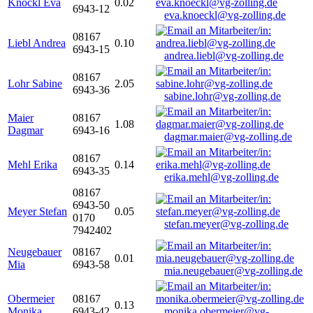
Knöckl Eva
0.02
6943-12
eva.knoeckl@vg-zolling.de
08167
Liebl Andrea
0.10
6943-15
andrea.liebl@vg-zolling.de
08167
Lohr Sabine
2.05
6943-36
sabine.lohr@vg-zolling.de
Maier
08167
1.08
Dagmar
6943-16
dagmar.maier@vg-zolling.de
08167
Mehl Erika
0.14
6943-35
erika.mehl@vg-zolling.de
08167
6943-50
Meyer Stefan
0.05
0170
stefan.meyer@vg-zolling.de
7942402
Neugebauer
08167
0.01
Mia
6943-58
mia.neugebauer@vg-zolling.de
Obermeier
08167
0.13
Monika
6943-42
monika.obermeier@vg-