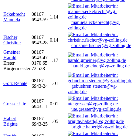
Eckebrecht
08167
1.14
Manuela
6943-59
manuela.eckebrecht@vg-
zolling.de
Fischer
08167
0.14
Christine
6943-28
christine.fischer@vg-zolling.de
Gmeiner
08167
Harald
6943-47
1.17
Erster
0170 65
harald.gmeiner@vg-zolling.de
Bürgermeister
72 528
08167
Götz Renate
1.01
6943-24
gebuehren.steuern@vg-
zolling.de
08167
Gresser Ute
0.01
6943-11
ute.gresser@vg-zolling.de
Haberl
08167
1.05
Brigitte
6943-25
brigitte.haberl@vg-zolling.de