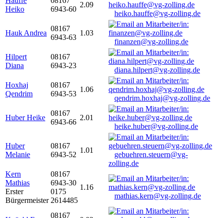
Hauffe
08167
2.09
Heiko
6943-60
heiko.hauffe@vg-zolling.de
08167
Hauk Andrea
1.03
6943-63
finanzen@vg-zolling.de
Hilpert
08167
Diana
6943-23
diana.hilpert@vg-zolling.de
Hoxhaj
08167
1.06
Qendrim
6943-53
qendrim.hoxhaj@vg-zolling.de
08167
Huber Heike
2.01
6943-66
heike.huber@vg-zolling.de
Huber
08167
1.01
Melanie
6943-52
gebuehren.steuern@vg-
zolling.de
Kern
08167
Mathias
6943-30
1.16
Erster
0175
mathias.kern@vg-zolling.de
Bürgermeister
2614485
08167