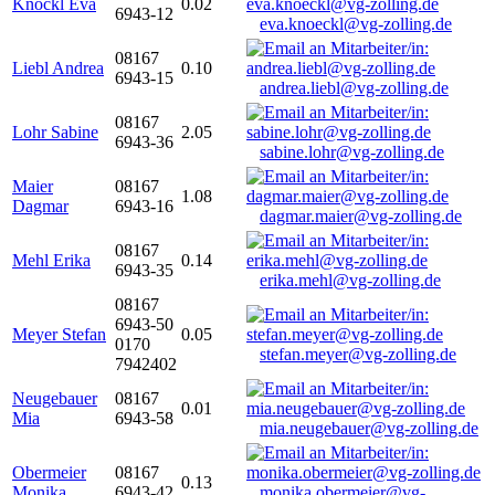
Knöckl Eva
0.02
6943-12
eva.knoeckl@vg-zolling.de
08167
Liebl Andrea
0.10
6943-15
andrea.liebl@vg-zolling.de
08167
Lohr Sabine
2.05
6943-36
sabine.lohr@vg-zolling.de
Maier
08167
1.08
Dagmar
6943-16
dagmar.maier@vg-zolling.de
08167
Mehl Erika
0.14
6943-35
erika.mehl@vg-zolling.de
08167
6943-50
Meyer Stefan
0.05
0170
stefan.meyer@vg-zolling.de
7942402
Neugebauer
08167
0.01
Mia
6943-58
mia.neugebauer@vg-zolling.de
Obermeier
08167
0.13
Monika
6943-42
monika.obermeier@vg-