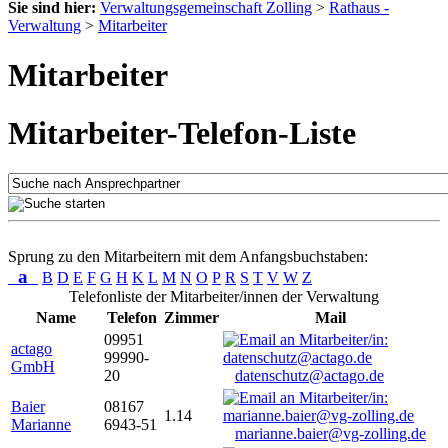
Sie sind hier:
Verwaltungsgemeinschaft Zolling
>
Rathaus -
Verwaltung
>
Mitarbeiter
Mitarbeiter
Mitarbeiter-Telefon-Liste
Sprung zu den Mitarbeitern mit dem Anfangsbuchstaben:
a
B
D
E
F
G
H
K
L
M
N
O
P
R
S
T
V
W
Z
Telefonliste der Mitarbeiter/innen der Verwaltung
Name
Telefon
Zimmer
Mail
09951
actago
99990-
GmbH
20
datenschutz@actago.de
Baier
08167
1.14
Marianne
6943-51
marianne.baier@vg-zolling.de