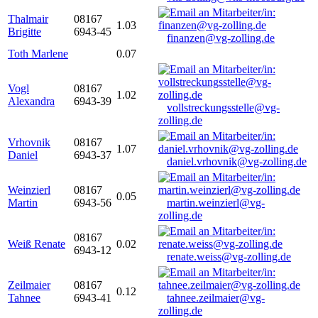
Thalmair
08167
1.03
Brigitte
6943-45
finanzen@vg-zolling.de
Toth Marlene
0.07
Vogl
08167
1.02
Alexandra
6943-39
vollstreckungsstelle@vg-
zolling.de
Vrhovnik
08167
1.07
Daniel
6943-37
daniel.vrhovnik@vg-zolling.de
Weinzierl
08167
0.05
Martin
6943-56
martin.weinzierl@vg-
zolling.de
08167
Weiß Renate
0.02
6943-12
renate.weiss@vg-zolling.de
Zeilmaier
08167
0.12
Tahnee
6943-41
tahnee.zeilmaier@vg-
zolling.de