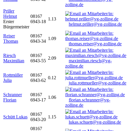
zolling.de
Priller
Helmut
08167
1.13
Erster
6943-18
helmut.priller@vg-zolling.de
Bürgermeister
Reiser
08167
1.09
Thomas
6943-34
thomas.reiser@vg-zolling.de
Riesch
08167
2.09
Maximilian
6943-55
maximilian.riesch@vg-
zolling.de
Rottmüller
08167
0.12
Julia
6943-62
julia.rottmueller@vg-zolling.de
Schranner
08167
1.06
Florian
6943-17
florian.schranner@vg-
zolling.de
08167
Schütt Lukas
1.15
6943-20
lukas.schuett@vg-zolling.de
08167