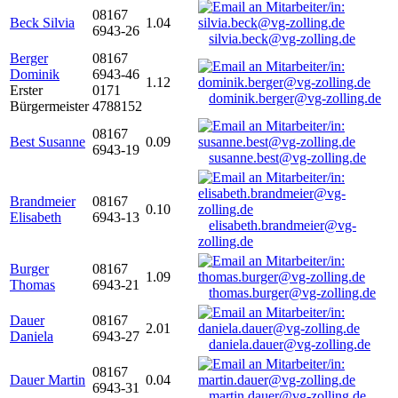
08167
Beck Silvia
1.04
6943-26
silvia.beck@vg-zolling.de
Berger
08167
Dominik
6943-46
1.12
Erster
0171
dominik.berger@vg-zolling.de
Bürgermeister
4788152
08167
Best Susanne
0.09
6943-19
susanne.best@vg-zolling.de
Brandmeier
08167
0.10
Elisabeth
6943-13
elisabeth.brandmeier@vg-
zolling.de
Burger
08167
1.09
Thomas
6943-21
thomas.burger@vg-zolling.de
Dauer
08167
2.01
Daniela
6943-27
daniela.dauer@vg-zolling.de
08167
Dauer Martin
0.04
6943-31
martin.dauer@vg-zolling.de