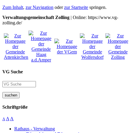
Zum Inhalt
,
zur Navigation
oder
zur Startseite
springen.
Verwaltungsgemeinschaft Zolling
| Online: https://www.vg-
zolling.de/
VG Suche
suchen
Schriftgröße
A
A
A
Rathaus - Verwaltung