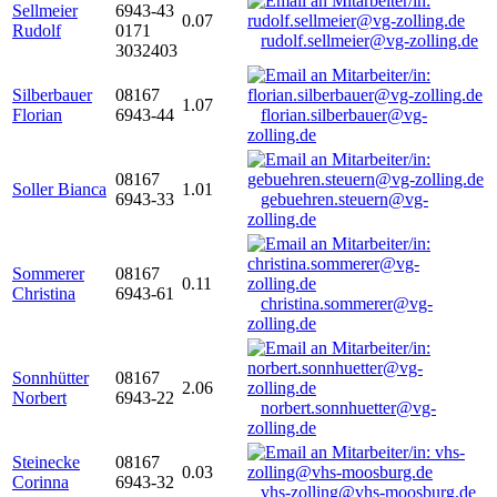
Sellmeier
6943-43
0.07
Rudolf
0171
rudolf.sellmeier@vg-zolling.de
3032403
Silberbauer
08167
1.07
Florian
6943-44
florian.silberbauer@vg-
zolling.de
08167
Soller Bianca
1.01
6943-33
gebuehren.steuern@vg-
zolling.de
Sommerer
08167
0.11
Christina
6943-61
christina.sommerer@vg-
zolling.de
Sonnhütter
08167
2.06
Norbert
6943-22
norbert.sonnhuetter@vg-
zolling.de
Steinecke
08167
0.03
Corinna
6943-32
vhs-zolling@vhs-moosburg.de