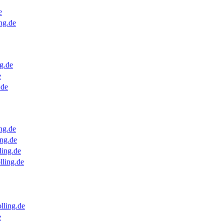
e
ng.de
g.de
e
.de
ng.de
ng.de
ling.de
lling.de
lling.de
e