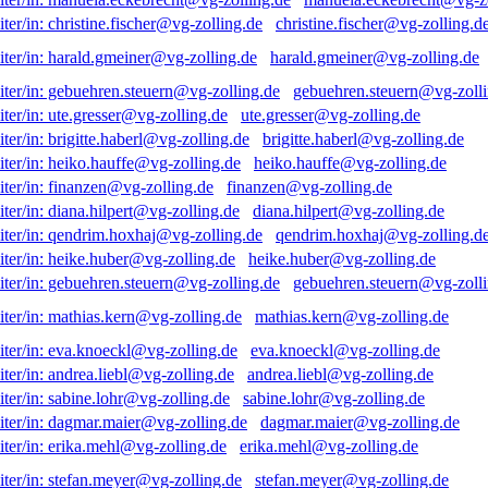
christine.fischer@vg-zolling.d
harald.gmeiner@vg-zolling.de
gebuehren.steuern@vg-zolli
ute.gresser@vg-zolling.de
brigitte.haberl@vg-zolling.de
heiko.hauffe@vg-zolling.de
finanzen@vg-zolling.de
diana.hilpert@vg-zolling.de
qendrim.hoxhaj@vg-zolling.d
heike.huber@vg-zolling.de
gebuehren.steuern@vg-zolli
mathias.kern@vg-zolling.de
eva.knoeckl@vg-zolling.de
andrea.liebl@vg-zolling.de
sabine.lohr@vg-zolling.de
dagmar.maier@vg-zolling.de
erika.mehl@vg-zolling.de
stefan.meyer@vg-zolling.de