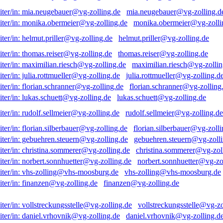
mia.neugebauer@vg-zolling.d
monika.obermeier@vg-zolli
helmut.priller@vg-zolling.de
thomas.reiser@vg-zolling.de
maximilian.riesch@vg-zollin
julia.rottmueller@vg-zolling.d
florian.schranner@vg-zolling
lukas.schuett@vg-zolling.de
rudolf.sellmeier@vg-zolling.de
florian.silberbauer@vg-zolli
gebuehren.steuern@vg-zolli
christina.sommerer@vg-zol
norbert.sonnhuetter@vg-zo
vhs-zolling@vhs-moosburg.de
finanzen@vg-zolling.de
vollstreckungsstelle@vg-zo
daniel.vrhovnik@vg-zolling.d