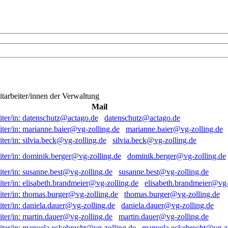
itarbeiter/innen der Verwaltung
Mail
datenschutz@actago.de
marianne.baier@vg-zolling.de
silvia.beck@vg-zolling.de
dominik.berger@vg-zolling.de
susanne.best@vg-zolling.de
elisabeth.brandmeier@vg-
thomas.burger@vg-zolling.de
daniela.dauer@vg-zolling.de
martin.dauer@vg-zolling.de
manuela.eckebrecht@vg-zo