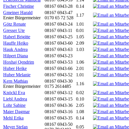
Fischer Christine
08167 6943-28
0.14
Gmeiner Harald
08167 6943-47
1.17
Erster Bürgermeister
0170 65 72 528
Götz Renate
08167 6943-24
1.01
Gresser Ute
08167 6943-11
0.01
Haberl Brigitte
08167 6943-25
1.05
Hauffe Heiko
08167 6943-60
2.09
Hauk Andrea
08167 6943-63
1.03
Hilpert Diana
08167 6943-23
Hoxhaj Qendrim
08167 6943-53
1.06
Huber Heike
08167 6943-66
2.01
Huber Melanie
08167 6943-52
1.01
Kern Mathias
08167 6943-30
1.16
Erster Bürgermeister
0175 2614485
Knöckl Eva
08167 6943-12
0.02
Liebl Andrea
08167 6943-15
0.10
Lohr Sabine
08167 6943-36
2.05
Maier Dagmar
08167 6943-16
1.08
Mehl Erika
08167 6943-35
0.14
08167 6943-50
Meyer Stefan
0.05