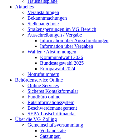
Haushaltspläne
Aktuelles
Veranstaltungen
Bekanntmachungen
Stellenangebote
Straßensperrungen im VG-Bereich
Ausschreibungen / Vergabe
Information über Ausschreibungen
Information über Vergaben
Wahlen / Abstimmungen
Kommunalwahl 2026
Bundestagswahl 2025
Europawahl 2024
Notrufnummern
Behördenservice Online
Online Services
Sicheres Kontaktformular
Fundbüro online
Ratsinformationssystem
Beschwerdemanagement
SEPA Lastschriftmandat
Über die VG-Zolling
Gemeinschaftsversammlung
Verbandsräte
Satzungen