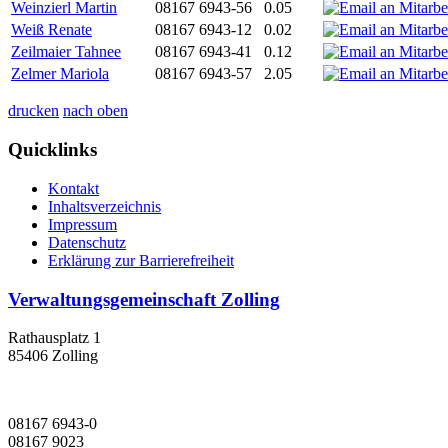
Weinzierl Martin
08167 6943-56
0.05
Weiß Renate
08167 6943-12
0.02
Zeilmaier Tahnee
08167 6943-41
0.12
Zelmer Mariola
08167 6943-57
2.05
drucken
nach oben
Quicklinks
Kontakt
Inhaltsverzeichnis
Impressum
Datenschutz
Erklärung zur Barrierefreiheit
Verwaltungsgemeinschaft Zolling
Rathausplatz 1
85406 Zolling
08167 6943-0
08167 9023