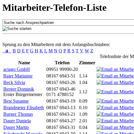
Mitarbeiter-Telefon-Liste
Sprung zu den Mitarbeitern mit dem Anfangsbuchstaben:
a
B
D
E
F
G
H
K
L
M
N
O
P
R
S
T
V
W
Z
Telefonliste der M
Name
Telefon
Zimmer
actago GmbH
09951 99990-20
Baier Marianne
08167 6943-51
1.14
Beck Silvia
08167 6943-26
1.04
Berger Dominik
08167 6943-46
1.12
Erster Bürgermeister
0171 4788152
Best Susanne
08167 6943-19
0.09
Brandmeier Elisabeth
08167 6943-13
0.10
Burger Thomas
08167 6943-21
1.09
Dauer Daniela
08167 6943-27
2.01
Dauer Martin
08167 6943-31
0.04
Eckebrecht Manuela
08167 6943-59
1.14