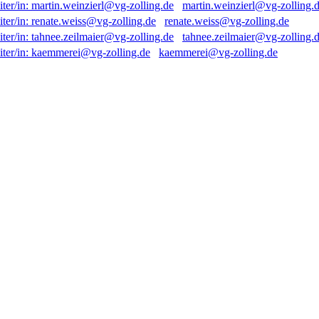
martin.weinzierl@vg-zolling.
renate.weiss@vg-zolling.de
tahnee.zeilmaier@vg-zolling.
kaemmerei@vg-zolling.de