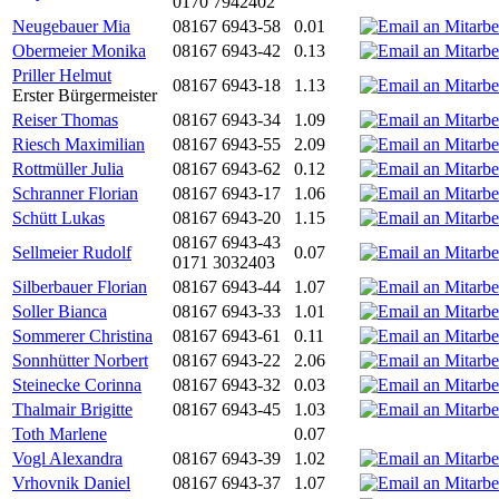
0170 7942402
Neugebauer Mia
08167 6943-58
0.01
Obermeier Monika
08167 6943-42
0.13
Priller Helmut
08167 6943-18
1.13
Erster Bürgermeister
Reiser Thomas
08167 6943-34
1.09
Riesch Maximilian
08167 6943-55
2.09
Rottmüller Julia
08167 6943-62
0.12
Schranner Florian
08167 6943-17
1.06
Schütt Lukas
08167 6943-20
1.15
08167 6943-43
Sellmeier Rudolf
0.07
0171 3032403
Silberbauer Florian
08167 6943-44
1.07
Soller Bianca
08167 6943-33
1.01
Sommerer Christina
08167 6943-61
0.11
Sonnhütter Norbert
08167 6943-22
2.06
Steinecke Corinna
08167 6943-32
0.03
Thalmair Brigitte
08167 6943-45
1.03
Toth Marlene
0.07
Vogl Alexandra
08167 6943-39
1.02
Vrhovnik Daniel
08167 6943-37
1.07