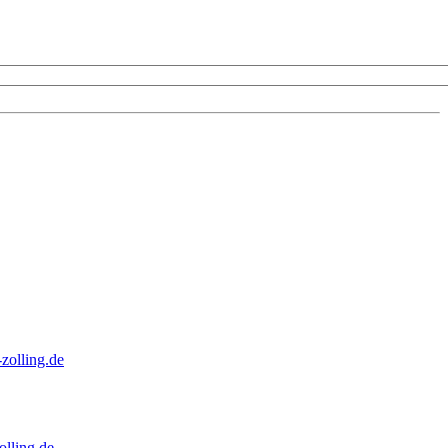
zolling.de
lling.de