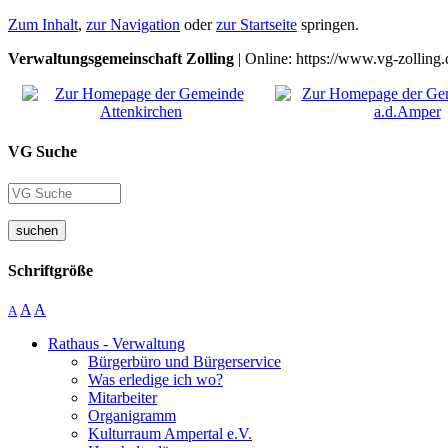
Zum Inhalt
,
zur Navigation
oder
zur Startseite
springen.
Verwaltungsgemeinschaft Zolling
| Online: https://www.vg-zolling.
VG Suche
suchen
Schriftgröße
A
A
A
Rathaus - Verwaltung
Bürgerbüro und Bürgerservice
Was erledige ich wo?
Mitarbeiter
Organigramm
Kulturraum Ampertal e.V.