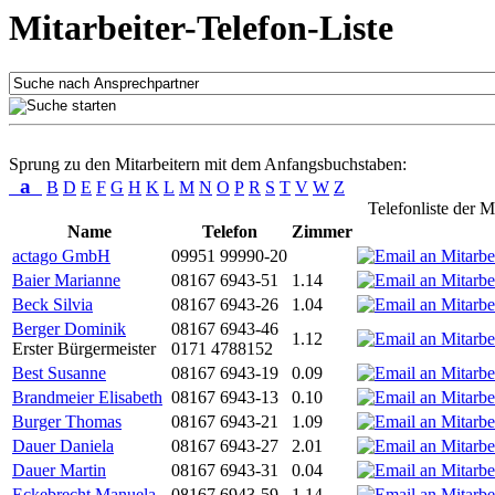
Mitarbeiter-Telefon-Liste
Sprung zu den Mitarbeitern mit dem Anfangsbuchstaben:
a
B
D
E
F
G
H
K
L
M
N
O
P
R
S
T
V
W
Z
Telefonliste der M
Name
Telefon
Zimmer
actago GmbH
09951 99990-20
Baier Marianne
08167 6943-51
1.14
Beck Silvia
08167 6943-26
1.04
Berger Dominik
08167 6943-46
1.12
Erster Bürgermeister
0171 4788152
Best Susanne
08167 6943-19
0.09
Brandmeier Elisabeth
08167 6943-13
0.10
Burger Thomas
08167 6943-21
1.09
Dauer Daniela
08167 6943-27
2.01
Dauer Martin
08167 6943-31
0.04
Eckebrecht Manuela
08167 6943-59
1.14