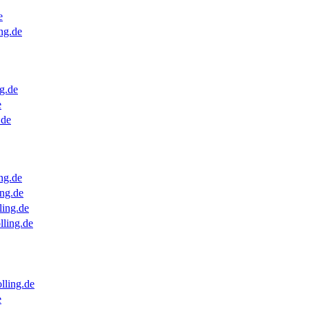
e
ng.de
g.de
e
.de
ng.de
ng.de
ling.de
lling.de
lling.de
e