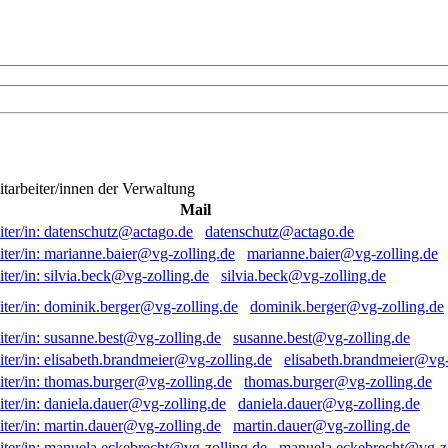
itarbeiter/innen der Verwaltung
Mail
datenschutz@actago.de
marianne.baier@vg-zolling.de
silvia.beck@vg-zolling.de
dominik.berger@vg-zolling.de
susanne.best@vg-zolling.de
elisabeth.brandmeier@vg-
thomas.burger@vg-zolling.de
daniela.dauer@vg-zolling.de
martin.dauer@vg-zolling.de
manuela.eckebrecht@vg-zo