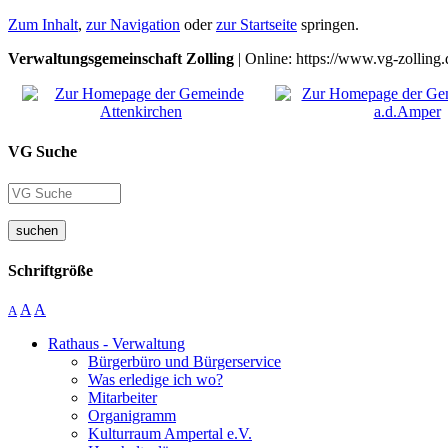
Zum Inhalt
,
zur Navigation
oder
zur Startseite
springen.
Verwaltungsgemeinschaft Zolling
| Online: https://www.vg-zolling.
VG Suche
suchen
Schriftgröße
A
A
A
Rathaus - Verwaltung
Bürgerbüro und Bürgerservice
Was erledige ich wo?
Mitarbeiter
Organigramm
Kulturraum Ampertal e.V.