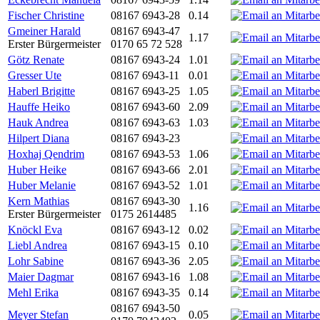
Fischer Christine
08167 6943-28
0.14
Gmeiner Harald
08167 6943-47
1.17
Erster Bürgermeister
0170 65 72 528
Götz Renate
08167 6943-24
1.01
Gresser Ute
08167 6943-11
0.01
Haberl Brigitte
08167 6943-25
1.05
Hauffe Heiko
08167 6943-60
2.09
Hauk Andrea
08167 6943-63
1.03
Hilpert Diana
08167 6943-23
Hoxhaj Qendrim
08167 6943-53
1.06
Huber Heike
08167 6943-66
2.01
Huber Melanie
08167 6943-52
1.01
Kern Mathias
08167 6943-30
1.16
Erster Bürgermeister
0175 2614485
Knöckl Eva
08167 6943-12
0.02
Liebl Andrea
08167 6943-15
0.10
Lohr Sabine
08167 6943-36
2.05
Maier Dagmar
08167 6943-16
1.08
Mehl Erika
08167 6943-35
0.14
08167 6943-50
Meyer Stefan
0.05