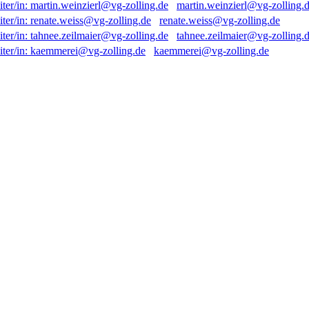
martin.weinzierl@vg-zolling.
renate.weiss@vg-zolling.de
tahnee.zeilmaier@vg-zolling.
kaemmerei@vg-zolling.de