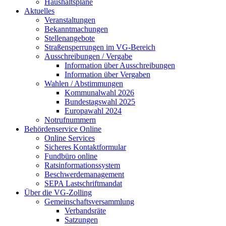
Haushaltspläne
Aktuelles
Veranstaltungen
Bekanntmachungen
Stellenangebote
Straßensperrungen im VG-Bereich
Ausschreibungen / Vergabe
Information über Ausschreibungen
Information über Vergaben
Wahlen / Abstimmungen
Kommunalwahl 2026
Bundestagswahl 2025
Europawahl 2024
Notrufnummern
Behördenservice Online
Online Services
Sicheres Kontaktformular
Fundbüro online
Ratsinformationssystem
Beschwerdemanagement
SEPA Lastschriftmandat
Über die VG-Zolling
Gemeinschaftsversammlung
Verbandsräte
Satzungen