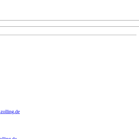
zolling.de
lling.de