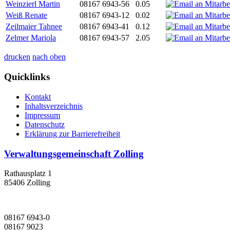
Weinzierl Martin
08167 6943-56
0.05
Weiß Renate
08167 6943-12
0.02
Zeilmaier Tahnee
08167 6943-41
0.12
Zelmer Mariola
08167 6943-57
2.05
drucken
nach oben
Quicklinks
Kontakt
Inhaltsverzeichnis
Impressum
Datenschutz
Erklärung zur Barrierefreiheit
Verwaltungsgemeinschaft Zolling
Rathausplatz 1
85406 Zolling
08167 6943-0
08167 9023