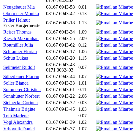
0170 7942402
Neugebauer Mia
08167 6943-58
0.01
Obermeier Monika
08167 6943-42
0.13
Priller Helmut
08167 6943-18
1.13
Erster Bürgermeister
Reiser Thomas
08167 6943-34
1.09
Riesch Maximilian
08167 6943-55
2.09
Rottmüller Julia
08167 6943-62
0.12
Schranner Florian
08167 6943-17
1.06
Schütt Lukas
08167 6943-20
1.15
08167 6943-43
Sellmeier Rudolf
0.07
0171 3032403
Silberbauer Florian
08167 6943-44
1.07
Soller Bianca
08167 6943-33
1.01
Sommerer Christina
08167 6943-61
0.11
Sonnhütter Norbert
08167 6943-22
2.06
Steinecke Corinna
08167 6943-32
0.03
Thalmair Brigitte
08167 6943-45
1.03
Toth Marlene
0.07
Vogl Alexandra
08167 6943-39
1.02
Vrhovnik Daniel
08167 6943-37
1.07