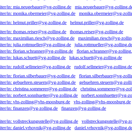
mia.neugebauer@vg-zolling.d
monika.obermeier@vg-zolli
helmut.priller@vg-zolling.de
thomas.reiser@vg-zolling.de
maximilian.riesch@vg-zollin
julia.rottmueller@vg-zolling.d
florian.schranner@vg-zolling
lukas.schuett@vg-zolling.de
rudolf.sellmeier@vg-zolling.de
florian.silberbauer@vg-zolli
gebuehren.steuern@vg-zolli
christina.sommerer@vg-zol
norbert.sonnhuetter@vg-zo
vhs-zolling@vhs-moosburg.de
finanzen@vg-zolling.de
vollstreckungsstelle@vg-zo
daniel.vrhovnik@vg-zolling.d