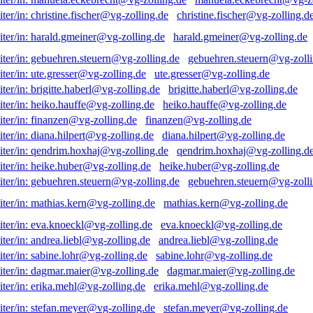
christine.fischer@vg-zolling.d
harald.gmeiner@vg-zolling.de
gebuehren.steuern@vg-zolli
ute.gresser@vg-zolling.de
brigitte.haberl@vg-zolling.de
heiko.hauffe@vg-zolling.de
finanzen@vg-zolling.de
diana.hilpert@vg-zolling.de
qendrim.hoxhaj@vg-zolling.d
heike.huber@vg-zolling.de
gebuehren.steuern@vg-zolli
mathias.kern@vg-zolling.de
eva.knoeckl@vg-zolling.de
andrea.liebl@vg-zolling.de
sabine.lohr@vg-zolling.de
dagmar.maier@vg-zolling.de
erika.mehl@vg-zolling.de
stefan.meyer@vg-zolling.de