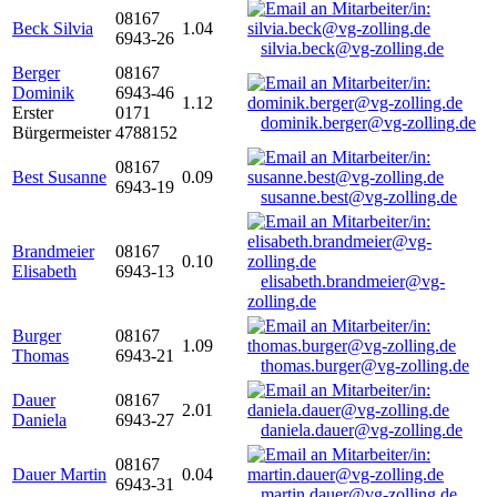
08167
Beck Silvia
1.04
6943-26
silvia.beck@vg-zolling.de
Berger
08167
Dominik
6943-46
1.12
Erster
0171
dominik.berger@vg-zolling.de
Bürgermeister
4788152
08167
Best Susanne
0.09
6943-19
susanne.best@vg-zolling.de
Brandmeier
08167
0.10
Elisabeth
6943-13
elisabeth.brandmeier@vg-
zolling.de
Burger
08167
1.09
Thomas
6943-21
thomas.burger@vg-zolling.de
Dauer
08167
2.01
Daniela
6943-27
daniela.dauer@vg-zolling.de
08167
Dauer Martin
0.04
6943-31
martin.dauer@vg-zolling.de