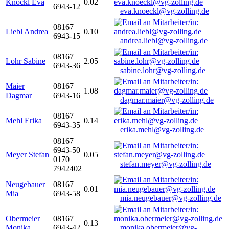
Knöckl Eva
0.02
6943-12
eva.knoeckl@vg-zolling.de
08167
Liebl Andrea
0.10
6943-15
andrea.liebl@vg-zolling.de
08167
Lohr Sabine
2.05
6943-36
sabine.lohr@vg-zolling.de
Maier
08167
1.08
Dagmar
6943-16
dagmar.maier@vg-zolling.de
08167
Mehl Erika
0.14
6943-35
erika.mehl@vg-zolling.de
08167
6943-50
Meyer Stefan
0.05
0170
stefan.meyer@vg-zolling.de
7942402
Neugebauer
08167
0.01
Mia
6943-58
mia.neugebauer@vg-zolling.de
Obermeier
08167
0.13
Monika
6943-42
monika.obermeier@vg-