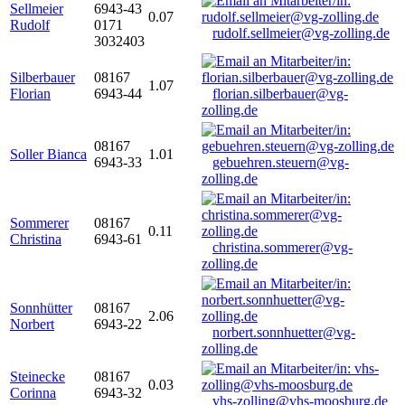
Sellmeier
6943-43
0.07
Rudolf
0171
rudolf.sellmeier@vg-zolling.de
3032403
Silberbauer
08167
1.07
Florian
6943-44
florian.silberbauer@vg-
zolling.de
08167
Soller Bianca
1.01
6943-33
gebuehren.steuern@vg-
zolling.de
Sommerer
08167
0.11
Christina
6943-61
christina.sommerer@vg-
zolling.de
Sonnhütter
08167
2.06
Norbert
6943-22
norbert.sonnhuetter@vg-
zolling.de
Steinecke
08167
0.03
Corinna
6943-32
vhs-zolling@vhs-moosburg.de