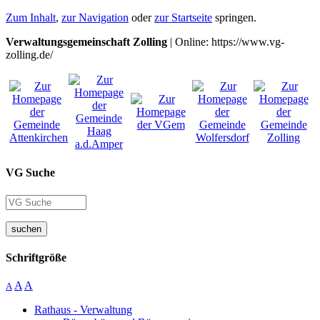
Zum Inhalt
,
zur Navigation
oder
zur Startseite
springen.
Verwaltungsgemeinschaft Zolling
| Online: https://www.vg-
zolling.de/
VG Suche
suchen
Schriftgröße
A
A
A
Rathaus - Verwaltung