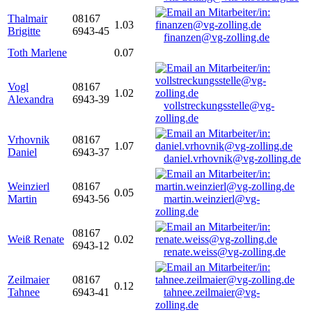
Thalmair
08167
1.03
Brigitte
6943-45
finanzen@vg-zolling.de
Toth Marlene
0.07
Vogl
08167
1.02
Alexandra
6943-39
vollstreckungsstelle@vg-
zolling.de
Vrhovnik
08167
1.07
Daniel
6943-37
daniel.vrhovnik@vg-zolling.de
Weinzierl
08167
0.05
Martin
6943-56
martin.weinzierl@vg-
zolling.de
08167
Weiß Renate
0.02
6943-12
renate.weiss@vg-zolling.de
Zeilmaier
08167
0.12
Tahnee
6943-41
tahnee.zeilmaier@vg-
zolling.de