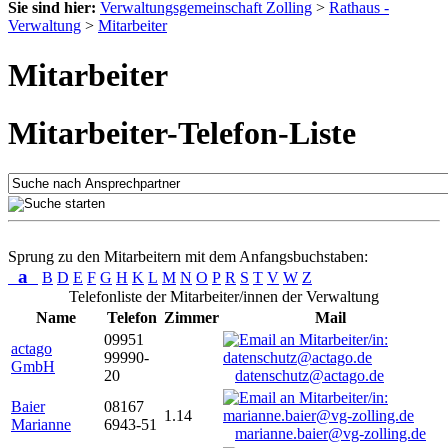
Sie sind hier:
Verwaltungsgemeinschaft Zolling
>
Rathaus -
Verwaltung
>
Mitarbeiter
Mitarbeiter
Mitarbeiter-Telefon-Liste
Sprung zu den Mitarbeitern mit dem Anfangsbuchstaben:
a
B
D
E
F
G
H
K
L
M
N
O
P
R
S
T
V
W
Z
Telefonliste der Mitarbeiter/innen der Verwaltung
Name
Telefon
Zimmer
Mail
09951
actago
99990-
GmbH
20
datenschutz@actago.de
Baier
08167
1.14
Marianne
6943-51
marianne.baier@vg-zolling.de