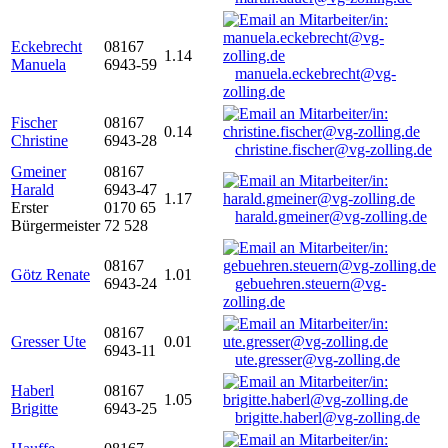
Eckebrecht
08167
1.14
Manuela
6943-59
manuela.eckebrecht@vg-
zolling.de
Fischer
08167
0.14
Christine
6943-28
christine.fischer@vg-zolling.de
Gmeiner
08167
Harald
6943-47
1.17
Erster
0170 65
harald.gmeiner@vg-zolling.de
Bürgermeister
72 528
08167
Götz Renate
1.01
6943-24
gebuehren.steuern@vg-
zolling.de
08167
Gresser Ute
0.01
6943-11
ute.gresser@vg-zolling.de
Haberl
08167
1.05
Brigitte
6943-25
brigitte.haberl@vg-zolling.de