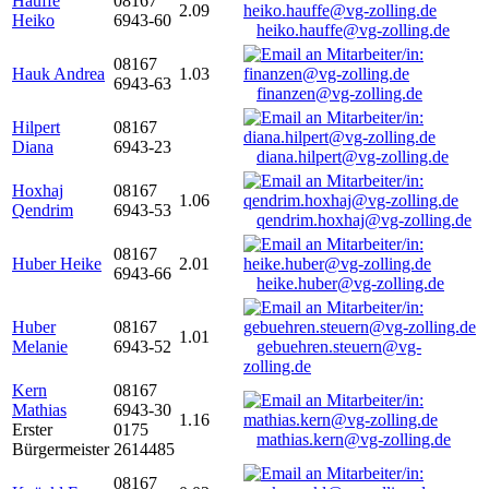
Hauffe
08167
2.09
Heiko
6943-60
heiko.hauffe@vg-zolling.de
08167
Hauk Andrea
1.03
6943-63
finanzen@vg-zolling.de
Hilpert
08167
Diana
6943-23
diana.hilpert@vg-zolling.de
Hoxhaj
08167
1.06
Qendrim
6943-53
qendrim.hoxhaj@vg-zolling.de
08167
Huber Heike
2.01
6943-66
heike.huber@vg-zolling.de
Huber
08167
1.01
Melanie
6943-52
gebuehren.steuern@vg-
zolling.de
Kern
08167
Mathias
6943-30
1.16
Erster
0175
mathias.kern@vg-zolling.de
Bürgermeister
2614485
08167