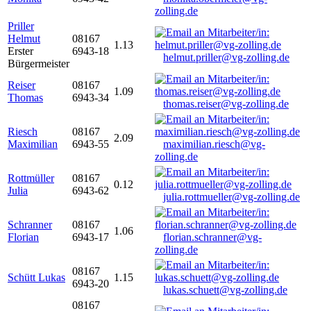
zolling.de
Priller
Helmut
08167
1.13
Erster
6943-18
helmut.priller@vg-zolling.de
Bürgermeister
Reiser
08167
1.09
Thomas
6943-34
thomas.reiser@vg-zolling.de
Riesch
08167
2.09
Maximilian
6943-55
maximilian.riesch@vg-
zolling.de
Rottmüller
08167
0.12
Julia
6943-62
julia.rottmueller@vg-zolling.de
Schranner
08167
1.06
Florian
6943-17
florian.schranner@vg-
zolling.de
08167
Schütt Lukas
1.15
6943-20
lukas.schuett@vg-zolling.de
08167