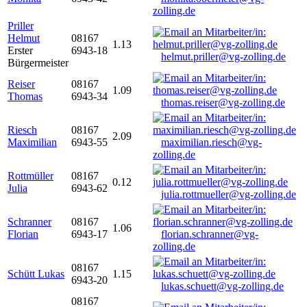
zolling.de
Priller
Helmut
08167
1.13
Erster
6943-18
helmut.priller@vg-zolling.de
Bürgermeister
Reiser
08167
1.09
Thomas
6943-34
thomas.reiser@vg-zolling.de
Riesch
08167
2.09
Maximilian
6943-55
maximilian.riesch@vg-
zolling.de
Rottmüller
08167
0.12
Julia
6943-62
julia.rottmueller@vg-zolling.de
Schranner
08167
1.06
Florian
6943-17
florian.schranner@vg-
zolling.de
08167
Schütt Lukas
1.15
6943-20
lukas.schuett@vg-zolling.de
08167