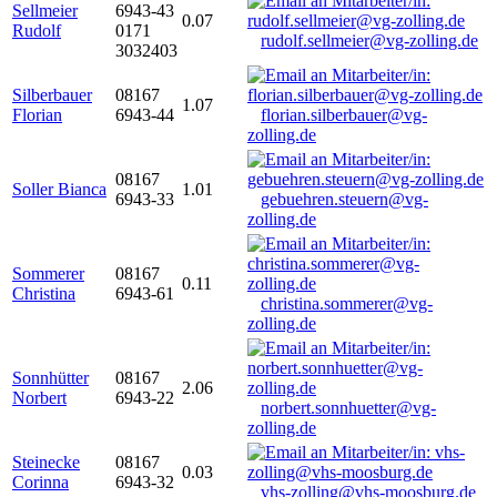
Sellmeier
6943-43
0.07
Rudolf
0171
rudolf.sellmeier@vg-zolling.de
3032403
Silberbauer
08167
1.07
Florian
6943-44
florian.silberbauer@vg-
zolling.de
08167
Soller Bianca
1.01
6943-33
gebuehren.steuern@vg-
zolling.de
Sommerer
08167
0.11
Christina
6943-61
christina.sommerer@vg-
zolling.de
Sonnhütter
08167
2.06
Norbert
6943-22
norbert.sonnhuetter@vg-
zolling.de
Steinecke
08167
0.03
Corinna
6943-32
vhs-zolling@vhs-moosburg.de