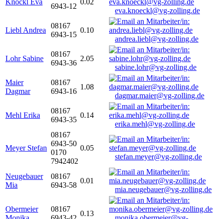
Knöckl Eva
0.02
6943-12
eva.knoeckl@vg-zolling.de
08167
Liebl Andrea
0.10
6943-15
andrea.liebl@vg-zolling.de
08167
Lohr Sabine
2.05
6943-36
sabine.lohr@vg-zolling.de
Maier
08167
1.08
Dagmar
6943-16
dagmar.maier@vg-zolling.de
08167
Mehl Erika
0.14
6943-35
erika.mehl@vg-zolling.de
08167
6943-50
Meyer Stefan
0.05
0170
stefan.meyer@vg-zolling.de
7942402
Neugebauer
08167
0.01
Mia
6943-58
mia.neugebauer@vg-zolling.de
Obermeier
08167
0.13
Monika
6943-42
monika.obermeier@vg-