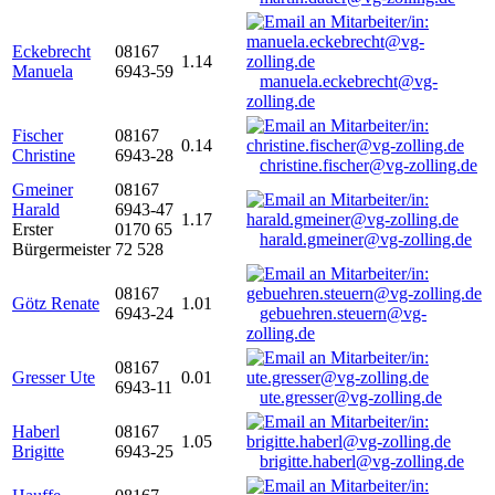
Eckebrecht
08167
1.14
Manuela
6943-59
manuela.eckebrecht@vg-
zolling.de
Fischer
08167
0.14
Christine
6943-28
christine.fischer@vg-zolling.de
Gmeiner
08167
Harald
6943-47
1.17
Erster
0170 65
harald.gmeiner@vg-zolling.de
Bürgermeister
72 528
08167
Götz Renate
1.01
6943-24
gebuehren.steuern@vg-
zolling.de
08167
Gresser Ute
0.01
6943-11
ute.gresser@vg-zolling.de
Haberl
08167
1.05
Brigitte
6943-25
brigitte.haberl@vg-zolling.de