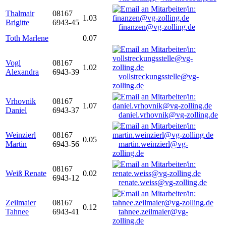
Thalmair
08167
1.03
Brigitte
6943-45
finanzen@vg-zolling.de
Toth Marlene
0.07
Vogl
08167
1.02
Alexandra
6943-39
vollstreckungsstelle@vg-
zolling.de
Vrhovnik
08167
1.07
Daniel
6943-37
daniel.vrhovnik@vg-zolling.de
Weinzierl
08167
0.05
Martin
6943-56
martin.weinzierl@vg-
zolling.de
08167
Weiß Renate
0.02
6943-12
renate.weiss@vg-zolling.de
Zeilmaier
08167
0.12
Tahnee
6943-41
tahnee.zeilmaier@vg-
zolling.de