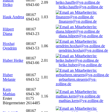
Hauffe
08167
2.09
Heiko
6943-60
heiko.hauffe@vg-zolling.de
08167
Hauk Andrea
1.03
6943-63
finanzen@vg-zolling.de
Hilpert
08167
Diana
6943-23
diana.hilpert@vg-zolling.de
Hoxhaj
08167
1.06
Qendrim
6943-53
qendrim.hoxhaj@vg-zolling.de
08167
Huber Heike
2.01
6943-66
heike.huber@vg-zolling.de
Huber
08167
1.01
Melanie
6943-52
gebuehren.steuern@vg-
zolling.de
Kern
08167
Mathias
6943-30
1.16
Erster
0175
mathias.kern@vg-zolling.de
Bürgermeister
2614485
08167