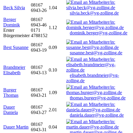
08167
Beck Silvia
1.04
6943-26
silvia.beck@vg-zolling.de
Berger
08167
Dominik
6943-46
1.12
Erster
0171
dominik.berger@vg-zolling.de
Bürgermeister
4788152
08167
Best Susanne
0.09
6943-19
susanne.best@vg-zolling.de
Brandmeier
08167
0.10
Elisabeth
6943-13
elisabeth.brandmeier@vg-
zolling.de
Burger
08167
1.09
Thomas
6943-21
thomas.burger@vg-zolling.de
Dauer
08167
2.01
Daniela
6943-27
daniela.dauer@vg-zolling.de
08167
Dauer Martin
0.04
6943-31
martin.dauer@vg-zolling.de