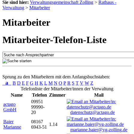
Sie sind hier:
Verwaltungsgemeinschaft Zolling
>
Rathaus -
Verwaltung
>
Mitarbeiter
Mitarbeiter
Mitarbeiter-Telefon-Liste
Sprung zu den Mitarbeitern mit dem Anfangsbuchstaben:
a
B
D
E
F
G
H
K
L
M
N
O
P
R
S
T
V
W
Z
Telefonliste der Mitarbeiter/innen der Verwaltung
Name
Telefon
Zimmer
Mail
09951
actago
99990-
GmbH
20
datenschutz@actago.de
Baier
08167
1.14
Marianne
6943-51
marianne.baier@vg-zolling.de