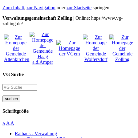
Zum Inhalt
,
zur Navigation
oder
zur Startseite
springen.
Verwaltungsgemeinschaft Zolling
| Online: https://www.vg-
zolling.de/
VG Suche
suchen
Schriftgröße
A
A
A
Rathaus - Verwaltung