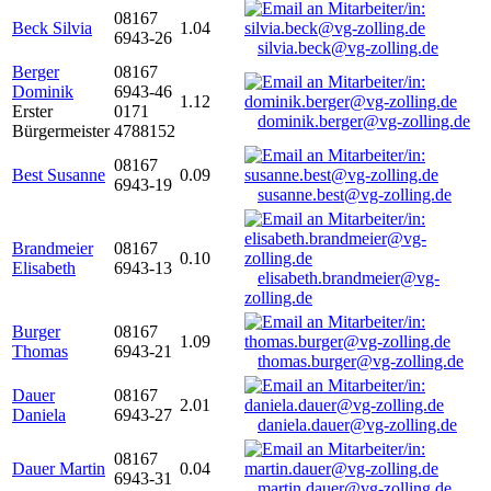
08167
Beck Silvia
1.04
6943-26
silvia.beck@vg-zolling.de
Berger
08167
Dominik
6943-46
1.12
Erster
0171
dominik.berger@vg-zolling.de
Bürgermeister
4788152
08167
Best Susanne
0.09
6943-19
susanne.best@vg-zolling.de
Brandmeier
08167
0.10
Elisabeth
6943-13
elisabeth.brandmeier@vg-
zolling.de
Burger
08167
1.09
Thomas
6943-21
thomas.burger@vg-zolling.de
Dauer
08167
2.01
Daniela
6943-27
daniela.dauer@vg-zolling.de
08167
Dauer Martin
0.04
6943-31
martin.dauer@vg-zolling.de