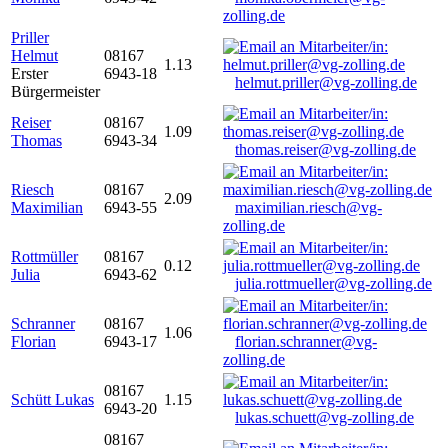
zolling.de
Priller
Helmut
08167
1.13
Erster
6943-18
helmut.priller@vg-zolling.de
Bürgermeister
Reiser
08167
1.09
Thomas
6943-34
thomas.reiser@vg-zolling.de
Riesch
08167
2.09
Maximilian
6943-55
maximilian.riesch@vg-
zolling.de
Rottmüller
08167
0.12
Julia
6943-62
julia.rottmueller@vg-zolling.de
Schranner
08167
1.06
Florian
6943-17
florian.schranner@vg-
zolling.de
08167
Schütt Lukas
1.15
6943-20
lukas.schuett@vg-zolling.de
08167