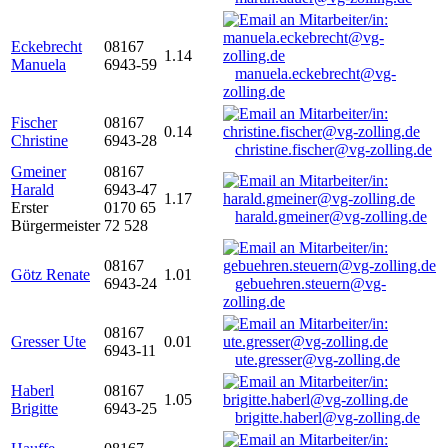
Eckebrecht
08167
1.14
Manuela
6943-59
manuela.eckebrecht@vg-
zolling.de
Fischer
08167
0.14
Christine
6943-28
christine.fischer@vg-zolling.de
Gmeiner
08167
Harald
6943-47
1.17
Erster
0170 65
harald.gmeiner@vg-zolling.de
Bürgermeister
72 528
08167
Götz Renate
1.01
6943-24
gebuehren.steuern@vg-
zolling.de
08167
Gresser Ute
0.01
6943-11
ute.gresser@vg-zolling.de
Haberl
08167
1.05
Brigitte
6943-25
brigitte.haberl@vg-zolling.de