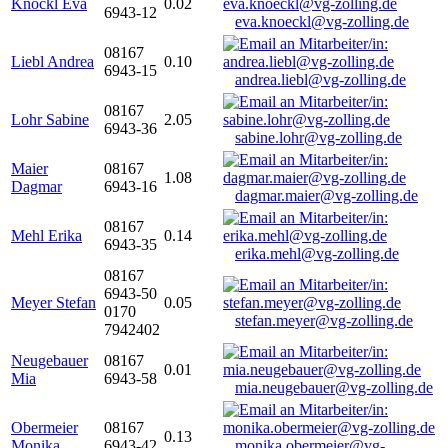
Knöckl Eva
0.02
6943-12
eva.knoeckl@vg-zolling.de
08167
Liebl Andrea
0.10
6943-15
andrea.liebl@vg-zolling.de
08167
Lohr Sabine
2.05
6943-36
sabine.lohr@vg-zolling.de
Maier
08167
1.08
Dagmar
6943-16
dagmar.maier@vg-zolling.de
08167
Mehl Erika
0.14
6943-35
erika.mehl@vg-zolling.de
08167
6943-50
Meyer Stefan
0.05
0170
stefan.meyer@vg-zolling.de
7942402
Neugebauer
08167
0.01
Mia
6943-58
mia.neugebauer@vg-zolling.de
Obermeier
08167
0.13
Monika
6943-42
monika.obermeier@vg-