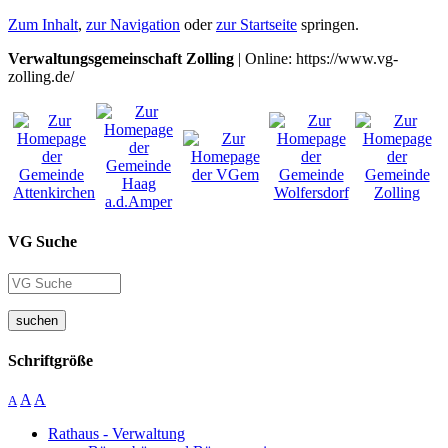
Zum Inhalt
,
zur Navigation
oder
zur Startseite
springen.
Verwaltungsgemeinschaft Zolling
| Online: https://www.vg-
zolling.de/
VG Suche
suchen
Schriftgröße
A
A
A
Rathaus - Verwaltung