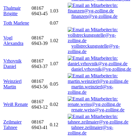
Thalmair
08167
1.03
Brigitte
6943-45
finanzen@vg-zolling.de
Toth Marlene
0.07
Vogl
08167
1.02
Alexandra
6943-39
vollstreckungsstelle@vg-
zolling.de
Vrhovnik
08167
1.07
Daniel
6943-37
daniel.vrhovnik@vg-zolling.de
Weinzierl
08167
0.05
Martin
6943-56
martin.weinzierl@vg-
zolling.de
08167
Weiß Renate
0.02
6943-12
renate.weiss@vg-zolling.de
Zeilmaier
08167
0.12
Tahnee
6943-41
tahnee.zeilmaier@vg-
zolling.de