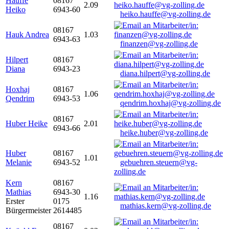
Hauffe
08167
2.09
Heiko
6943-60
heiko.hauffe@vg-zolling.de
08167
Hauk Andrea
1.03
6943-63
finanzen@vg-zolling.de
Hilpert
08167
Diana
6943-23
diana.hilpert@vg-zolling.de
Hoxhaj
08167
1.06
Qendrim
6943-53
qendrim.hoxhaj@vg-zolling.de
08167
Huber Heike
2.01
6943-66
heike.huber@vg-zolling.de
Huber
08167
1.01
Melanie
6943-52
gebuehren.steuern@vg-
zolling.de
Kern
08167
Mathias
6943-30
1.16
Erster
0175
mathias.kern@vg-zolling.de
Bürgermeister
2614485
08167