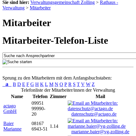
Sie sind hier:
Verwaltungsgemeinschaft Zolling
>
Rathaus -
Verwaltung
>
Mitarbeiter
Mitarbeiter
Mitarbeiter-Telefon-Liste
Sprung zu den Mitarbeitern mit dem Anfangsbuchstaben:
a
B
D
E
F
G
H
K
L
M
N
O
P
R
S
T
V
W
Z
Telefonliste der Mitarbeiter/innen der Verwaltung
Name
Telefon
Zimmer
Mail
09951
actago
99990-
GmbH
20
datenschutz@actago.de
Baier
08167
1.14
Marianne
6943-51
marianne.baier@vg-zolling.de