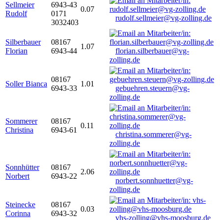
Sellmeier
6943-43
0.07
Rudolf
0171
rudolf.sellmeier@vg-zolling.de
3032403
Silberbauer
08167
1.07
Florian
6943-44
florian.silberbauer@vg-
zolling.de
08167
Soller Bianca
1.01
6943-33
gebuehren.steuern@vg-
zolling.de
Sommerer
08167
0.11
Christina
6943-61
christina.sommerer@vg-
zolling.de
Sonnhütter
08167
2.06
Norbert
6943-22
norbert.sonnhuetter@vg-
zolling.de
Steinecke
08167
0.03
Corinna
6943-32
vhs-zolling@vhs-moosburg.de