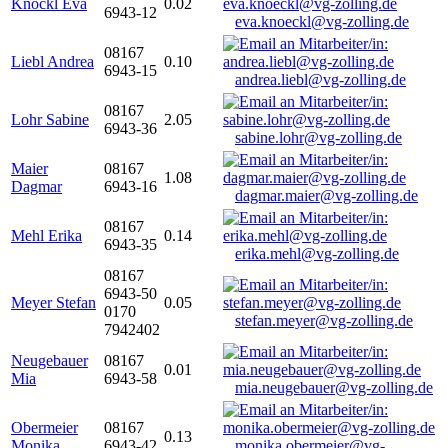
Knöckl Eva
0.02
6943-12
eva.knoeckl@vg-zolling.de
08167
Liebl Andrea
0.10
6943-15
andrea.liebl@vg-zolling.de
08167
Lohr Sabine
2.05
6943-36
sabine.lohr@vg-zolling.de
Maier
08167
1.08
Dagmar
6943-16
dagmar.maier@vg-zolling.de
08167
Mehl Erika
0.14
6943-35
erika.mehl@vg-zolling.de
08167
6943-50
Meyer Stefan
0.05
0170
stefan.meyer@vg-zolling.de
7942402
Neugebauer
08167
0.01
Mia
6943-58
mia.neugebauer@vg-zolling.de
Obermeier
08167
0.13
Monika
6943-42
monika.obermeier@vg-