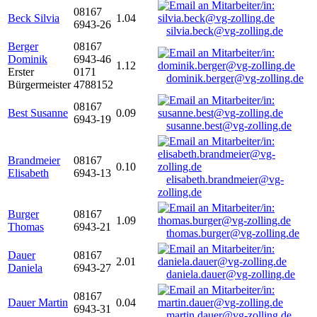
08167
Beck Silvia
1.04
6943-26
silvia.beck@vg-zolling.de
Berger
08167
Dominik
6943-46
1.12
Erster
0171
dominik.berger@vg-zolling.de
Bürgermeister
4788152
08167
Best Susanne
0.09
6943-19
susanne.best@vg-zolling.de
Brandmeier
08167
0.10
Elisabeth
6943-13
elisabeth.brandmeier@vg-
zolling.de
Burger
08167
1.09
Thomas
6943-21
thomas.burger@vg-zolling.de
Dauer
08167
2.01
Daniela
6943-27
daniela.dauer@vg-zolling.de
08167
Dauer Martin
0.04
6943-31
martin.dauer@vg-zolling.de