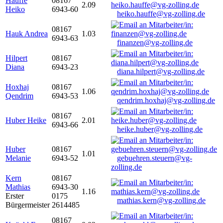
Hauffe
08167
2.09
Heiko
6943-60
heiko.hauffe@vg-zolling.de
08167
Hauk Andrea
1.03
6943-63
finanzen@vg-zolling.de
Hilpert
08167
Diana
6943-23
diana.hilpert@vg-zolling.de
Hoxhaj
08167
1.06
Qendrim
6943-53
qendrim.hoxhaj@vg-zolling.de
08167
Huber Heike
2.01
6943-66
heike.huber@vg-zolling.de
Huber
08167
1.01
Melanie
6943-52
gebuehren.steuern@vg-
zolling.de
Kern
08167
Mathias
6943-30
1.16
Erster
0175
mathias.kern@vg-zolling.de
Bürgermeister
2614485
08167