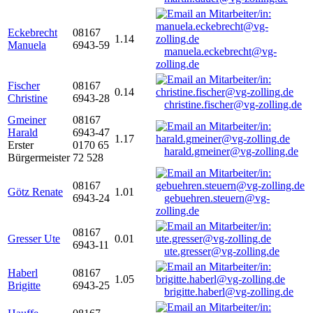
Eckebrecht
08167
1.14
Manuela
6943-59
manuela.eckebrecht@vg-
zolling.de
Fischer
08167
0.14
Christine
6943-28
christine.fischer@vg-zolling.de
Gmeiner
08167
Harald
6943-47
1.17
Erster
0170 65
harald.gmeiner@vg-zolling.de
Bürgermeister
72 528
08167
Götz Renate
1.01
6943-24
gebuehren.steuern@vg-
zolling.de
08167
Gresser Ute
0.01
6943-11
ute.gresser@vg-zolling.de
Haberl
08167
1.05
Brigitte
6943-25
brigitte.haberl@vg-zolling.de