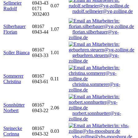
Sellmeier
6943-43
0.07
Rudolf
0171
rudolf.sellmeier@vg-zolling.de
3032403
Silberbauer
08167
1.07
Florian
6943-44
florian.silberbauer@vg-
zolling.de
08167
Soller Bianca
1.01
6943-33
gebuehren.steuern@vg-
zolling.de
Sommerer
08167
0.11
Christina
6943-61
christina.sommerer@vg-
zolling.de
Sonnhütter
08167
2.06
Norbert
6943-22
norbert.sonnhuetter@vg-
zolling.de
Steinecke
08167
0.03
Corinna
6943-32
vhs-zolling@vhs-moosburg.de