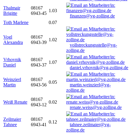
Thalmair
08167
1.03
Brigitte
6943-45
finanzen@vg-zolling.de
Toth Marlene
0.07
Vogl
08167
1.02
Alexandra
6943-39
vollstreckungsstelle@vg-
zolling.de
Vrhovnik
08167
1.07
Daniel
6943-37
daniel.vrhovnik@vg-zolling.de
Weinzierl
08167
0.05
Martin
6943-56
martin.weinzierl@vg-
zolling.de
08167
Weiß Renate
0.02
6943-12
renate.weiss@vg-zolling.de
Zeilmaier
08167
0.12
Tahnee
6943-41
tahnee.zeilmaier@vg-
zolling.de