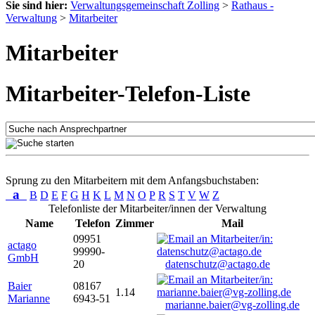
Sie sind hier:
Verwaltungsgemeinschaft Zolling
>
Rathaus -
Verwaltung
>
Mitarbeiter
Mitarbeiter
Mitarbeiter-Telefon-Liste
Sprung zu den Mitarbeitern mit dem Anfangsbuchstaben:
a
B
D
E
F
G
H
K
L
M
N
O
P
R
S
T
V
W
Z
Telefonliste der Mitarbeiter/innen der Verwaltung
Name
Telefon
Zimmer
Mail
09951
actago
99990-
GmbH
20
datenschutz@actago.de
Baier
08167
1.14
Marianne
6943-51
marianne.baier@vg-zolling.de