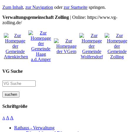
Zum Inhalt
,
zur Navigation
oder
zur Startseite
springen.
Verwaltungsgemeinschaft Zolling
| Online: https://www.vg-
zolling.de/
VG Suche
suchen
Schriftgröße
A
A
A
Rathaus - Verwaltung