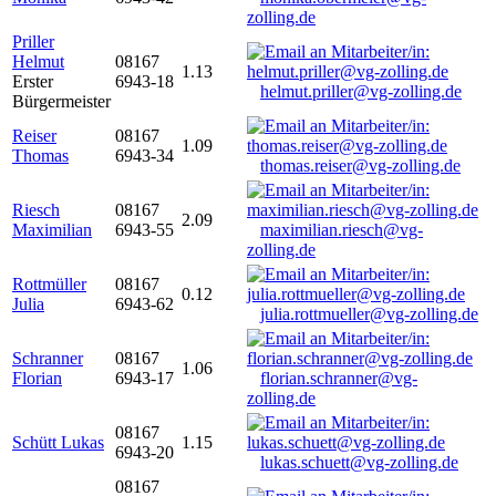
zolling.de
Priller
Helmut
08167
1.13
Erster
6943-18
helmut.priller@vg-zolling.de
Bürgermeister
Reiser
08167
1.09
Thomas
6943-34
thomas.reiser@vg-zolling.de
Riesch
08167
2.09
Maximilian
6943-55
maximilian.riesch@vg-
zolling.de
Rottmüller
08167
0.12
Julia
6943-62
julia.rottmueller@vg-zolling.de
Schranner
08167
1.06
Florian
6943-17
florian.schranner@vg-
zolling.de
08167
Schütt Lukas
1.15
6943-20
lukas.schuett@vg-zolling.de
08167