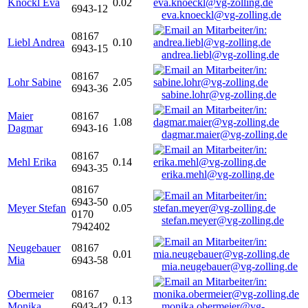
Knöckl Eva
0.02
6943-12
eva.knoeckl@vg-zolling.de
08167
Liebl Andrea
0.10
6943-15
andrea.liebl@vg-zolling.de
08167
Lohr Sabine
2.05
6943-36
sabine.lohr@vg-zolling.de
Maier
08167
1.08
Dagmar
6943-16
dagmar.maier@vg-zolling.de
08167
Mehl Erika
0.14
6943-35
erika.mehl@vg-zolling.de
08167
6943-50
Meyer Stefan
0.05
0170
stefan.meyer@vg-zolling.de
7942402
Neugebauer
08167
0.01
Mia
6943-58
mia.neugebauer@vg-zolling.de
Obermeier
08167
0.13
Monika
6943-42
monika.obermeier@vg-