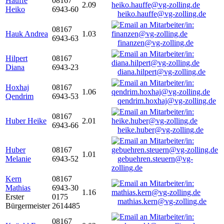
Hauffe
08167
2.09
Heiko
6943-60
heiko.hauffe@vg-zolling.de
08167
Hauk Andrea
1.03
6943-63
finanzen@vg-zolling.de
Hilpert
08167
Diana
6943-23
diana.hilpert@vg-zolling.de
Hoxhaj
08167
1.06
Qendrim
6943-53
qendrim.hoxhaj@vg-zolling.de
08167
Huber Heike
2.01
6943-66
heike.huber@vg-zolling.de
Huber
08167
1.01
Melanie
6943-52
gebuehren.steuern@vg-
zolling.de
Kern
08167
Mathias
6943-30
1.16
Erster
0175
mathias.kern@vg-zolling.de
Bürgermeister
2614485
08167