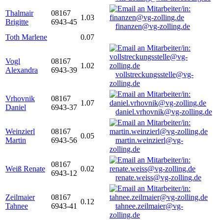
Thalmair
08167
1.03
Brigitte
6943-45
finanzen@vg-zolling.de
Toth Marlene
0.07
Vogl
08167
1.02
Alexandra
6943-39
vollstreckungsstelle@vg-
zolling.de
Vrhovnik
08167
1.07
Daniel
6943-37
daniel.vrhovnik@vg-zolling.de
Weinzierl
08167
0.05
Martin
6943-56
martin.weinzierl@vg-
zolling.de
08167
Weiß Renate
0.02
6943-12
renate.weiss@vg-zolling.de
Zeilmaier
08167
0.12
Tahnee
6943-41
tahnee.zeilmaier@vg-
zolling.de