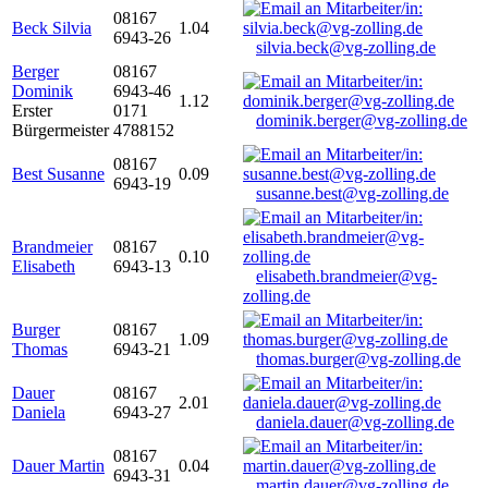
08167
Beck Silvia
1.04
6943-26
silvia.beck@vg-zolling.de
Berger
08167
Dominik
6943-46
1.12
Erster
0171
dominik.berger@vg-zolling.de
Bürgermeister
4788152
08167
Best Susanne
0.09
6943-19
susanne.best@vg-zolling.de
Brandmeier
08167
0.10
Elisabeth
6943-13
elisabeth.brandmeier@vg-
zolling.de
Burger
08167
1.09
Thomas
6943-21
thomas.burger@vg-zolling.de
Dauer
08167
2.01
Daniela
6943-27
daniela.dauer@vg-zolling.de
08167
Dauer Martin
0.04
6943-31
martin.dauer@vg-zolling.de