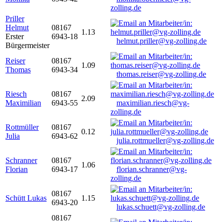
zolling.de
Priller
Helmut
08167
1.13
Erster
6943-18
helmut.priller@vg-zolling.de
Bürgermeister
Reiser
08167
1.09
Thomas
6943-34
thomas.reiser@vg-zolling.de
Riesch
08167
2.09
Maximilian
6943-55
maximilian.riesch@vg-
zolling.de
Rottmüller
08167
0.12
Julia
6943-62
julia.rottmueller@vg-zolling.de
Schranner
08167
1.06
Florian
6943-17
florian.schranner@vg-
zolling.de
08167
Schütt Lukas
1.15
6943-20
lukas.schuett@vg-zolling.de
08167