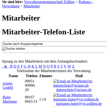
Sie sind hier:
Verwaltungsgemeinschaft Zolling
>
Rathaus -
Verwaltung
>
Mitarbeiter
Mitarbeiter
Mitarbeiter-Telefon-Liste
Sprung zu den Mitarbeitern mit dem Anfangsbuchstaben:
a
B
D
E
F
G
H
K
L
M
N
O
P
R
S
T
V
W
Z
Telefonliste der Mitarbeiter/innen der Verwaltung
Name
Telefon
Zimmer
Mail
09951
actago
99990-
GmbH
20
datenschutz@actago.de
Baier
08167
1.14
Marianne
6943-51
marianne.baier@vg-zolling.de