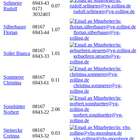
Sellmeier
6943-43
0.07
Rudolf
0171
rudolf.sellmeier@vg-zolling.de
3032403
Silberbauer
08167
1.07
Florian
6943-44
florian.silberbauer@vg-
zolling.de
08167
Soller Bianca
1.01
6943-33
gebuehren.steuern@vg-
zolling.de
Sommerer
08167
0.11
Christina
6943-61
christina.sommerer@vg-
zolling.de
Sonnhütter
08167
2.06
Norbert
6943-22
norbert.sonnhuetter@vg-
zolling.de
Steinecke
08167
0.03
Corinna
6943-32
vhs-zolling@vhs-moosburg.de