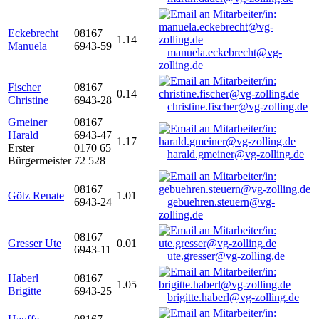
Eckebrecht
08167
1.14
Manuela
6943-59
manuela.eckebrecht@vg-
zolling.de
Fischer
08167
0.14
Christine
6943-28
christine.fischer@vg-zolling.de
Gmeiner
08167
Harald
6943-47
1.17
Erster
0170 65
harald.gmeiner@vg-zolling.de
Bürgermeister
72 528
08167
Götz Renate
1.01
6943-24
gebuehren.steuern@vg-
zolling.de
08167
Gresser Ute
0.01
6943-11
ute.gresser@vg-zolling.de
Haberl
08167
1.05
Brigitte
6943-25
brigitte.haberl@vg-zolling.de