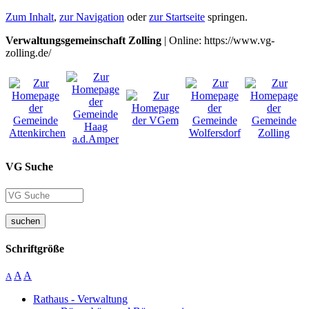
Zum Inhalt
,
zur Navigation
oder
zur Startseite
springen.
Verwaltungsgemeinschaft Zolling
| Online: https://www.vg-
zolling.de/
VG Suche
suchen
Schriftgröße
A
A
A
Rathaus - Verwaltung