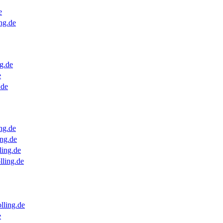
e
ng.de
g.de
e
.de
ng.de
ng.de
ling.de
lling.de
lling.de
e