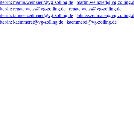
martin.weinzierl@vg-zolling.
renate.weiss@vg-zolling.de
tahnee.zeilmaier@vg-zolling.
kaemmerei@vg-zolling.de