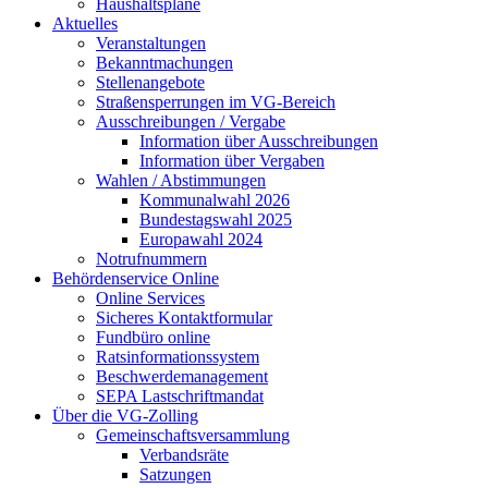
Haushaltspläne
Aktuelles
Veranstaltungen
Bekanntmachungen
Stellenangebote
Straßensperrungen im VG-Bereich
Ausschreibungen / Vergabe
Information über Ausschreibungen
Information über Vergaben
Wahlen / Abstimmungen
Kommunalwahl 2026
Bundestagswahl 2025
Europawahl 2024
Notrufnummern
Behördenservice Online
Online Services
Sicheres Kontaktformular
Fundbüro online
Ratsinformationssystem
Beschwerdemanagement
SEPA Lastschriftmandat
Über die VG-Zolling
Gemeinschaftsversammlung
Verbandsräte
Satzungen