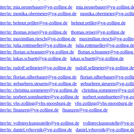
mia.neugebauer@vg-zolling.d
monika.obermeier@vg-zolli
helmut.priller@vg-zolling.de
thomas.reiser@vg-zolling.de
maximilian.riesch@vg-zollin
julia.rottmueller@vg-zolling.d
florian.schranner@vg-zolling
lukas.schuett@vg-zolling.de
rudolf.sellmeier@vg-zolling.de
florian.silberbauer@vg-zolli
gebuehren.steuern@vg-zolli
christina.sommerer@vg-zol
norbert.sonnhuetter@vg-zo
vhs-zolling@vhs-moosburg.de
finanzen@vg-zolling.de
vollstreckungsstelle@vg-zo
daniel.vrhovnik@vg-zolling.d