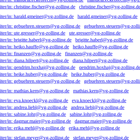
christine.fischer@vg-zolling.d
harald.gmeiner@vg-zolling.de
gebuehren.steuern@vg-zolli
ute.gresser@vg-zolling.de
brigitte.haberl@vg-zolling.de
heiko.hauffe@vg-zolling.de
finanzen@vg-zolling.de
diana.hilpert@vg-zolling.de
qendrim.hoxhaj@vg-zolling.d
heike.huber@vg-zolling.de
gebuehren.steuern@vg-zolli
mathias.kern@vg-zolling.de
eva.knoeckl@vg-zolling.de
andrea.liebl@vg-zolling.de
sabine.lohr@vg-zolling.de
dagmar.maier@vg-zolling.de
erika.mehl@vg-zolling.de
stefan.meyer@vg-zolling.de