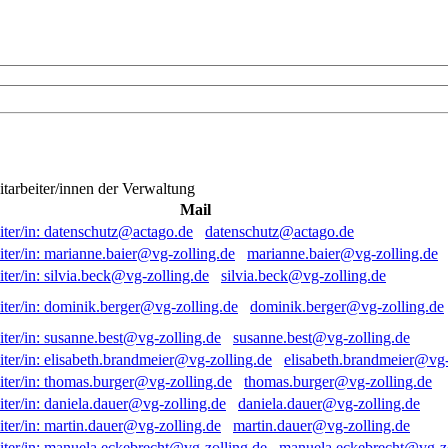
itarbeiter/innen der Verwaltung
Mail
datenschutz@actago.de
marianne.baier@vg-zolling.de
silvia.beck@vg-zolling.de
dominik.berger@vg-zolling.de
susanne.best@vg-zolling.de
elisabeth.brandmeier@vg-
thomas.burger@vg-zolling.de
daniela.dauer@vg-zolling.de
martin.dauer@vg-zolling.de
manuela.eckebrecht@vg-zo