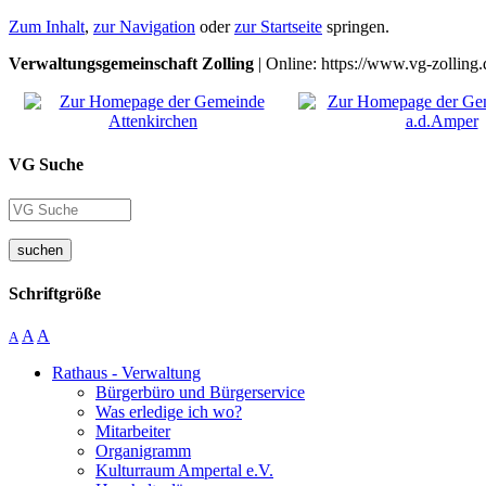
Zum Inhalt
,
zur Navigation
oder
zur Startseite
springen.
Verwaltungsgemeinschaft Zolling
| Online: https://www.vg-zolling.
VG Suche
suchen
Schriftgröße
A
A
A
Rathaus - Verwaltung
Bürgerbüro und Bürgerservice
Was erledige ich wo?
Mitarbeiter
Organigramm
Kulturraum Ampertal e.V.