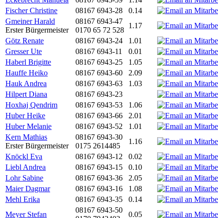
Fischer Christine
08167 6943-28
0.14
Gmeiner Harald
08167 6943-47
1.17
Erster Bürgermeister
0170 65 72 528
Götz Renate
08167 6943-24
1.01
Gresser Ute
08167 6943-11
0.01
Haberl Brigitte
08167 6943-25
1.05
Hauffe Heiko
08167 6943-60
2.09
Hauk Andrea
08167 6943-63
1.03
Hilpert Diana
08167 6943-23
Hoxhaj Qendrim
08167 6943-53
1.06
Huber Heike
08167 6943-66
2.01
Huber Melanie
08167 6943-52
1.01
Kern Mathias
08167 6943-30
1.16
Erster Bürgermeister
0175 2614485
Knöckl Eva
08167 6943-12
0.02
Liebl Andrea
08167 6943-15
0.10
Lohr Sabine
08167 6943-36
2.05
Maier Dagmar
08167 6943-16
1.08
Mehl Erika
08167 6943-35
0.14
08167 6943-50
Meyer Stefan
0.05