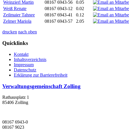
Weinzierl Martin
08167 6943-56
0.05
Weiß Renate
08167 6943-12
0.02
Zeilmaier Tahnee
08167 6943-41
0.12
Zelmer Mariola
08167 6943-57
2.05
drucken
nach oben
Quicklinks
Kontakt
Inhaltsverzeichnis
Impressum
Datenschutz
Erklärung zur Barrierefreiheit
Verwaltungsgemeinschaft Zolling
Rathausplatz 1
85406 Zolling
08167 6943-0
08167 9023