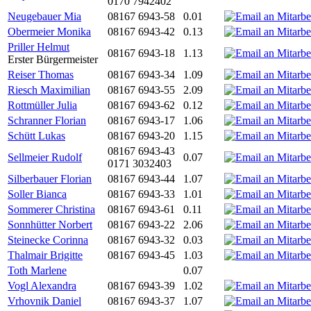
0170 7942402
Neugebauer Mia
08167 6943-58
0.01
Obermeier Monika
08167 6943-42
0.13
Priller Helmut
08167 6943-18
1.13
Erster Bürgermeister
Reiser Thomas
08167 6943-34
1.09
Riesch Maximilian
08167 6943-55
2.09
Rottmüller Julia
08167 6943-62
0.12
Schranner Florian
08167 6943-17
1.06
Schütt Lukas
08167 6943-20
1.15
08167 6943-43
Sellmeier Rudolf
0.07
0171 3032403
Silberbauer Florian
08167 6943-44
1.07
Soller Bianca
08167 6943-33
1.01
Sommerer Christina
08167 6943-61
0.11
Sonnhütter Norbert
08167 6943-22
2.06
Steinecke Corinna
08167 6943-32
0.03
Thalmair Brigitte
08167 6943-45
1.03
Toth Marlene
0.07
Vogl Alexandra
08167 6943-39
1.02
Vrhovnik Daniel
08167 6943-37
1.07