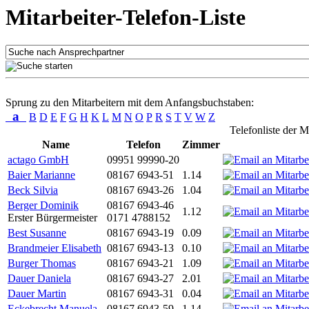
Mitarbeiter-Telefon-Liste
Sprung zu den Mitarbeitern mit dem Anfangsbuchstaben:
a
B
D
E
F
G
H
K
L
M
N
O
P
R
S
T
V
W
Z
Telefonliste der M
Name
Telefon
Zimmer
actago GmbH
09951 99990-20
Baier Marianne
08167 6943-51
1.14
Beck Silvia
08167 6943-26
1.04
Berger Dominik
08167 6943-46
1.12
Erster Bürgermeister
0171 4788152
Best Susanne
08167 6943-19
0.09
Brandmeier Elisabeth
08167 6943-13
0.10
Burger Thomas
08167 6943-21
1.09
Dauer Daniela
08167 6943-27
2.01
Dauer Martin
08167 6943-31
0.04
Eckebrecht Manuela
08167 6943-59
1.14