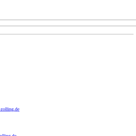
zolling.de
lling.de