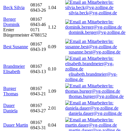
08167
Beck Silvia
1.04
6943-26
silvia.beck@vg-zolling.de
Berger
08167
Dominik
6943-46
1.12
Erster
0171
dominik.berger@vg-zolling.de
Bürgermeister
4788152
08167
Best Susanne
0.09
6943-19
susanne.best@vg-zolling.de
Brandmeier
08167
0.10
Elisabeth
6943-13
elisabeth.brandmeier@vg-
zolling.de
Burger
08167
1.09
Thomas
6943-21
thomas.burger@vg-zolling.de
Dauer
08167
2.01
Daniela
6943-27
daniela.dauer@vg-zolling.de
08167
Dauer Martin
0.04
6943-31
martin.dauer@vg-zolling.de