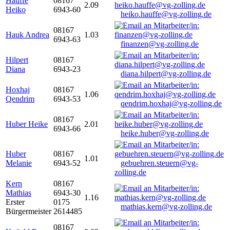
Hauffe
08167
2.09
Heiko
6943-60
heiko.hauffe@vg-zolling.de
08167
Hauk Andrea
1.03
6943-63
finanzen@vg-zolling.de
Hilpert
08167
Diana
6943-23
diana.hilpert@vg-zolling.de
Hoxhaj
08167
1.06
Qendrim
6943-53
qendrim.hoxhaj@vg-zolling.de
08167
Huber Heike
2.01
6943-66
heike.huber@vg-zolling.de
Huber
08167
1.01
Melanie
6943-52
gebuehren.steuern@vg-
zolling.de
Kern
08167
Mathias
6943-30
1.16
Erster
0175
mathias.kern@vg-zolling.de
Bürgermeister
2614485
08167