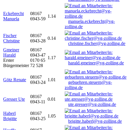
Eckebrecht
08167
1.14
Manuela
6943-59
manuela.eckebrecht@vg-
zolling.de
Fischer
08167
0.14
Christine
6943-28
christine.fischer@vg-zolling.de
Gmeiner
08167
Harald
6943-47
1.17
Erster
0170 65
harald.gmeiner@vg-zolling.de
Bürgermeister
72 528
08167
Götz Renate
1.01
6943-24
gebuehren.steuern@vg-
zolling.de
08167
Gresser Ute
0.01
6943-11
ute.gresser@vg-zolling.de
Haberl
08167
1.05
Brigitte
6943-25
brigitte.haberl@vg-zolling.de