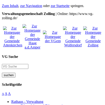
Zum Inhalt
,
zur Navigation
oder
zur Startseite
springen.
Verwaltungsgemeinschaft Zolling
| Online: https://www.vg-
zolling.de/
VG Suche
suchen
Schriftgröße
A
A
A
Rathaus - Verwaltung