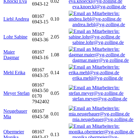
Knöckl Eva
0.02
6943-12
eva.knoeckl@vg-zolling.de
08167
Liebl Andrea
0.10
6943-15
andrea.liebl@vg-zolling.de
08167
Lohr Sabine
2.05
6943-36
sabine.lohr@vg-zolling.de
Maier
08167
1.08
Dagmar
6943-16
dagmar.maier@vg-zolling.de
08167
Mehl Erika
0.14
6943-35
erika.mehl@vg-zolling.de
08167
6943-50
Meyer Stefan
0.05
0170
stefan.meyer@vg-zolling.de
7942402
Neugebauer
08167
0.01
Mia
6943-58
mia.neugebauer@vg-zolling.de
Obermeier
08167
0.13
Monika
6943-42
monika.obermeier@vg-