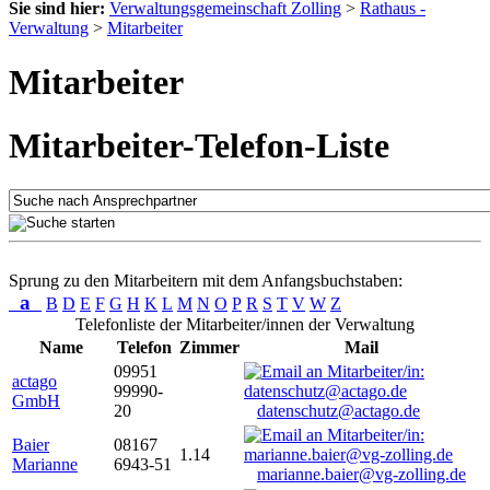
Sie sind hier:
Verwaltungsgemeinschaft Zolling
>
Rathaus -
Verwaltung
>
Mitarbeiter
Mitarbeiter
Mitarbeiter-Telefon-Liste
Sprung zu den Mitarbeitern mit dem Anfangsbuchstaben:
a
B
D
E
F
G
H
K
L
M
N
O
P
R
S
T
V
W
Z
Telefonliste der Mitarbeiter/innen der Verwaltung
Name
Telefon
Zimmer
Mail
09951
actago
99990-
GmbH
20
datenschutz@actago.de
Baier
08167
1.14
Marianne
6943-51
marianne.baier@vg-zolling.de