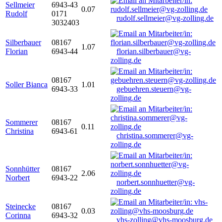
Sellmeier
6943-43
0.07
Rudolf
0171
rudolf.sellmeier@vg-zolling.de
3032403
Silberbauer
08167
1.07
Florian
6943-44
florian.silberbauer@vg-
zolling.de
08167
Soller Bianca
1.01
6943-33
gebuehren.steuern@vg-
zolling.de
Sommerer
08167
0.11
Christina
6943-61
christina.sommerer@vg-
zolling.de
Sonnhütter
08167
2.06
Norbert
6943-22
norbert.sonnhuetter@vg-
zolling.de
Steinecke
08167
0.03
Corinna
6943-32
vhs-zolling@vhs-moosburg.de