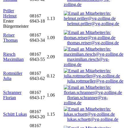
zolling.de
Priller
Helmut
08167
1.13
Erster
6943-18
helmut.priller@vg-zolling.de
Bürgermeister
Reiser
08167
1.09
Thomas
6943-34
thomas.reiser@vg-zolling.de
Riesch
08167
2.09
Maximilian
6943-55
maximilian.riesch@vg-
zolling.de
Rottmüller
08167
0.12
Julia
6943-62
julia.rottmueller@vg-zolling.de
Schranner
08167
1.06
Florian
6943-17
florian.schranner@vg-
zolling.de
08167
Schütt Lukas
1.15
6943-20
lukas.schuett@vg-zolling.de
08167