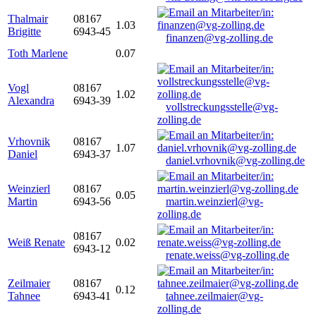
Thalmair
08167
1.03
Brigitte
6943-45
finanzen@vg-zolling.de
Toth Marlene
0.07
Vogl
08167
1.02
Alexandra
6943-39
vollstreckungsstelle@vg-
zolling.de
Vrhovnik
08167
1.07
Daniel
6943-37
daniel.vrhovnik@vg-zolling.de
Weinzierl
08167
0.05
Martin
6943-56
martin.weinzierl@vg-
zolling.de
08167
Weiß Renate
0.02
6943-12
renate.weiss@vg-zolling.de
Zeilmaier
08167
0.12
Tahnee
6943-41
tahnee.zeilmaier@vg-
zolling.de