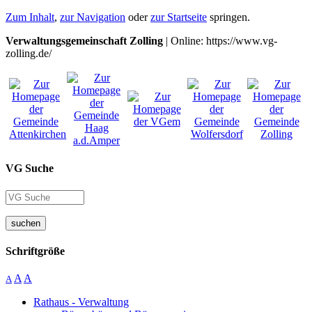
Zum Inhalt
,
zur Navigation
oder
zur Startseite
springen.
Verwaltungsgemeinschaft Zolling
| Online: https://www.vg-
zolling.de/
VG Suche
suchen
Schriftgröße
A
A
A
Rathaus - Verwaltung