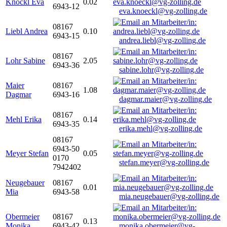
Knöckl Eva
0.02
6943-12
eva.knoeckl@vg-zolling.de
08167
Liebl Andrea
0.10
6943-15
andrea.liebl@vg-zolling.de
08167
Lohr Sabine
2.05
6943-36
sabine.lohr@vg-zolling.de
Maier
08167
1.08
Dagmar
6943-16
dagmar.maier@vg-zolling.de
08167
Mehl Erika
0.14
6943-35
erika.mehl@vg-zolling.de
08167
6943-50
Meyer Stefan
0.05
0170
stefan.meyer@vg-zolling.de
7942402
Neugebauer
08167
0.01
Mia
6943-58
mia.neugebauer@vg-zolling.de
Obermeier
08167
0.13
Monika
6943-42
monika.obermeier@vg-