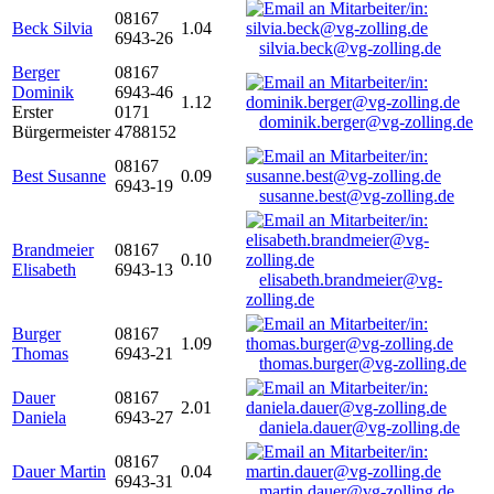
08167
Beck Silvia
1.04
6943-26
silvia.beck@vg-zolling.de
Berger
08167
Dominik
6943-46
1.12
Erster
0171
dominik.berger@vg-zolling.de
Bürgermeister
4788152
08167
Best Susanne
0.09
6943-19
susanne.best@vg-zolling.de
Brandmeier
08167
0.10
Elisabeth
6943-13
elisabeth.brandmeier@vg-
zolling.de
Burger
08167
1.09
Thomas
6943-21
thomas.burger@vg-zolling.de
Dauer
08167
2.01
Daniela
6943-27
daniela.dauer@vg-zolling.de
08167
Dauer Martin
0.04
6943-31
martin.dauer@vg-zolling.de