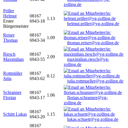
zolling.de
Priller
Helmut
08167
1.13
Erster
6943-18
helmut.priller@vg-zolling.de
Bürgermeister
Reiser
08167
1.09
Thomas
6943-34
thomas.reiser@vg-zolling.de
Riesch
08167
2.09
Maximilian
6943-55
maximilian.riesch@vg-
zolling.de
Rottmüller
08167
0.12
Julia
6943-62
julia.rottmueller@vg-zolling.de
Schranner
08167
1.06
Florian
6943-17
florian.schranner@vg-
zolling.de
08167
Schütt Lukas
1.15
6943-20
lukas.schuett@vg-zolling.de
08167