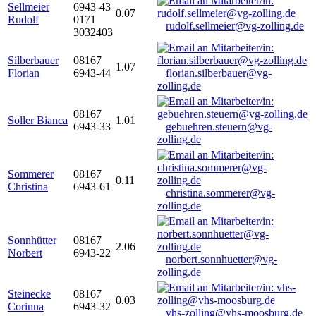
Sellmeier
6943-43
0.07
Rudolf
0171
rudolf.sellmeier@vg-zolling.de
3032403
Silberbauer
08167
1.07
Florian
6943-44
florian.silberbauer@vg-
zolling.de
08167
Soller Bianca
1.01
6943-33
gebuehren.steuern@vg-
zolling.de
Sommerer
08167
0.11
Christina
6943-61
christina.sommerer@vg-
zolling.de
Sonnhütter
08167
2.06
Norbert
6943-22
norbert.sonnhuetter@vg-
zolling.de
Steinecke
08167
0.03
Corinna
6943-32
vhs-zolling@vhs-moosburg.de