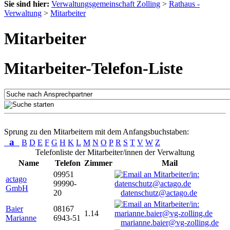
Sie sind hier:
Verwaltungsgemeinschaft Zolling
>
Rathaus -
Verwaltung
>
Mitarbeiter
Mitarbeiter
Mitarbeiter-Telefon-Liste
Sprung zu den Mitarbeitern mit dem Anfangsbuchstaben:
a
B
D
E
F
G
H
K
L
M
N
O
P
R
S
T
V
W
Z
Telefonliste der Mitarbeiter/innen der Verwaltung
Name
Telefon
Zimmer
Mail
09951
actago
99990-
GmbH
20
datenschutz@actago.de
Baier
08167
1.14
Marianne
6943-51
marianne.baier@vg-zolling.de