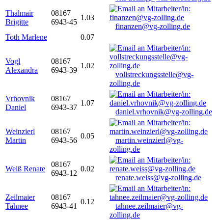
Thalmair
08167
1.03
Brigitte
6943-45
finanzen@vg-zolling.de
Toth Marlene
0.07
Vogl
08167
1.02
Alexandra
6943-39
vollstreckungsstelle@vg-
zolling.de
Vrhovnik
08167
1.07
Daniel
6943-37
daniel.vrhovnik@vg-zolling.de
Weinzierl
08167
0.05
Martin
6943-56
martin.weinzierl@vg-
zolling.de
08167
Weiß Renate
0.02
6943-12
renate.weiss@vg-zolling.de
Zeilmaier
08167
0.12
Tahnee
6943-41
tahnee.zeilmaier@vg-
zolling.de