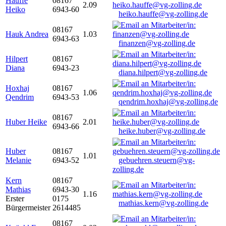
Hauffe
08167
2.09
Heiko
6943-60
heiko.hauffe@vg-zolling.de
08167
Hauk Andrea
1.03
6943-63
finanzen@vg-zolling.de
Hilpert
08167
Diana
6943-23
diana.hilpert@vg-zolling.de
Hoxhaj
08167
1.06
Qendrim
6943-53
qendrim.hoxhaj@vg-zolling.de
08167
Huber Heike
2.01
6943-66
heike.huber@vg-zolling.de
Huber
08167
1.01
Melanie
6943-52
gebuehren.steuern@vg-
zolling.de
Kern
08167
Mathias
6943-30
1.16
Erster
0175
mathias.kern@vg-zolling.de
Bürgermeister
2614485
08167