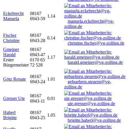
Eckebrecht
08167
1.14
Manuela
6943-59
manuela.eckebrecht@vg-
zolling.de
Fischer
08167
0.14
Christine
6943-28
christine.fischer@vg-zolling.de
Gmeiner
08167
Harald
6943-47
1.17
Erster
0170 65
harald.gmeiner@vg-zolling.de
Bürgermeister
72 528
08167
Götz Renate
1.01
6943-24
gebuehren.steuern@vg-
zolling.de
08167
Gresser Ute
0.01
6943-11
ute.gresser@vg-zolling.de
Haberl
08167
1.05
Brigitte
6943-25
brigitte.haberl@vg-zolling.de