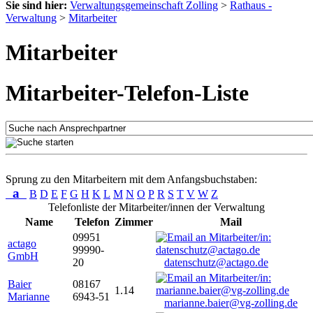
Sie sind hier:
Verwaltungsgemeinschaft Zolling
>
Rathaus -
Verwaltung
>
Mitarbeiter
Mitarbeiter
Mitarbeiter-Telefon-Liste
Sprung zu den Mitarbeitern mit dem Anfangsbuchstaben:
a
B
D
E
F
G
H
K
L
M
N
O
P
R
S
T
V
W
Z
Telefonliste der Mitarbeiter/innen der Verwaltung
Name
Telefon
Zimmer
Mail
09951
actago
99990-
GmbH
20
datenschutz@actago.de
Baier
08167
1.14
Marianne
6943-51
marianne.baier@vg-zolling.de