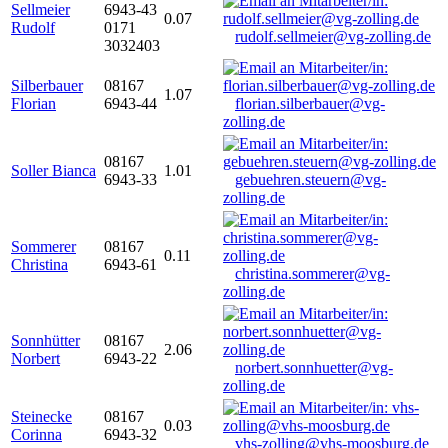
Sellmeier
6943-43
0.07
Rudolf
0171
rudolf.sellmeier@vg-zolling.de
3032403
Silberbauer
08167
1.07
Florian
6943-44
florian.silberbauer@vg-
zolling.de
08167
Soller Bianca
1.01
6943-33
gebuehren.steuern@vg-
zolling.de
Sommerer
08167
0.11
Christina
6943-61
christina.sommerer@vg-
zolling.de
Sonnhütter
08167
2.06
Norbert
6943-22
norbert.sonnhuetter@vg-
zolling.de
Steinecke
08167
0.03
Corinna
6943-32
vhs-zolling@vhs-moosburg.de