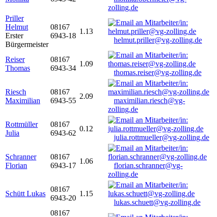
zolling.de
Priller
Helmut
08167
1.13
Erster
6943-18
helmut.priller@vg-zolling.de
Bürgermeister
Reiser
08167
1.09
Thomas
6943-34
thomas.reiser@vg-zolling.de
Riesch
08167
2.09
Maximilian
6943-55
maximilian.riesch@vg-
zolling.de
Rottmüller
08167
0.12
Julia
6943-62
julia.rottmueller@vg-zolling.de
Schranner
08167
1.06
Florian
6943-17
florian.schranner@vg-
zolling.de
08167
Schütt Lukas
1.15
6943-20
lukas.schuett@vg-zolling.de
08167