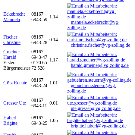
Eckebrecht
08167
1.14
Manuela
6943-59
manuela.eckebrecht@vg-
zolling.de
Fischer
08167
0.14
Christine
6943-28
christine.fischer@vg-zolling.de
Gmeiner
08167
Harald
6943-47
1.17
Erster
0170 65
harald.gmeiner@vg-zolling.de
Bürgermeister
72 528
08167
Götz Renate
1.01
6943-24
gebuehren.steuern@vg-
zolling.de
08167
Gresser Ute
0.01
6943-11
ute.gresser@vg-zolling.de
Haberl
08167
1.05
Brigitte
6943-25
brigitte.haberl@vg-zolling.de