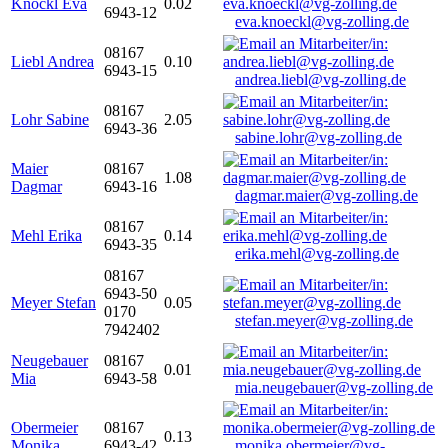
Knöckl Eva
0.02
6943-12
eva.knoeckl@vg-zolling.de
08167
Liebl Andrea
0.10
6943-15
andrea.liebl@vg-zolling.de
08167
Lohr Sabine
2.05
6943-36
sabine.lohr@vg-zolling.de
Maier
08167
1.08
Dagmar
6943-16
dagmar.maier@vg-zolling.de
08167
Mehl Erika
0.14
6943-35
erika.mehl@vg-zolling.de
08167
6943-50
Meyer Stefan
0.05
0170
stefan.meyer@vg-zolling.de
7942402
Neugebauer
08167
0.01
Mia
6943-58
mia.neugebauer@vg-zolling.de
Obermeier
08167
0.13
Monika
6943-42
monika.obermeier@vg-