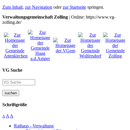
Zum Inhalt
,
zur Navigation
oder
zur Startseite
springen.
Verwaltungsgemeinschaft Zolling
| Online: https://www.vg-
zolling.de/
VG Suche
suchen
Schriftgröße
A
A
A
Rathaus - Verwaltung