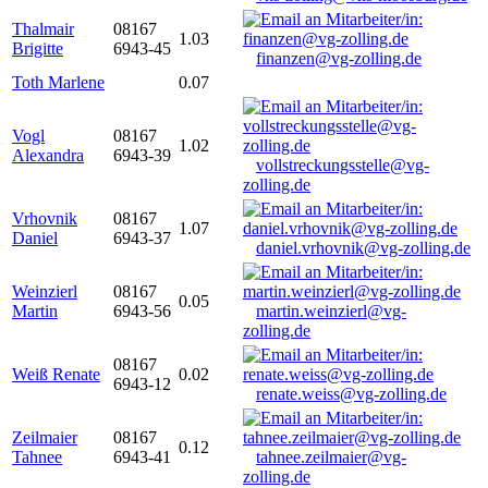
Thalmair
08167
1.03
Brigitte
6943-45
finanzen@vg-zolling.de
Toth Marlene
0.07
Vogl
08167
1.02
Alexandra
6943-39
vollstreckungsstelle@vg-
zolling.de
Vrhovnik
08167
1.07
Daniel
6943-37
daniel.vrhovnik@vg-zolling.de
Weinzierl
08167
0.05
Martin
6943-56
martin.weinzierl@vg-
zolling.de
08167
Weiß Renate
0.02
6943-12
renate.weiss@vg-zolling.de
Zeilmaier
08167
0.12
Tahnee
6943-41
tahnee.zeilmaier@vg-
zolling.de