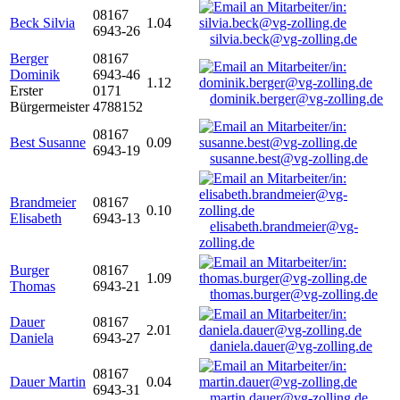
08167
Beck Silvia
1.04
6943-26
silvia.beck@vg-zolling.de
Berger
08167
Dominik
6943-46
1.12
Erster
0171
dominik.berger@vg-zolling.de
Bürgermeister
4788152
08167
Best Susanne
0.09
6943-19
susanne.best@vg-zolling.de
Brandmeier
08167
0.10
Elisabeth
6943-13
elisabeth.brandmeier@vg-
zolling.de
Burger
08167
1.09
Thomas
6943-21
thomas.burger@vg-zolling.de
Dauer
08167
2.01
Daniela
6943-27
daniela.dauer@vg-zolling.de
08167
Dauer Martin
0.04
6943-31
martin.dauer@vg-zolling.de