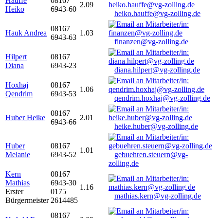
Hauffe
08167
2.09
Heiko
6943-60
heiko.hauffe@vg-zolling.de
08167
Hauk Andrea
1.03
6943-63
finanzen@vg-zolling.de
Hilpert
08167
Diana
6943-23
diana.hilpert@vg-zolling.de
Hoxhaj
08167
1.06
Qendrim
6943-53
qendrim.hoxhaj@vg-zolling.de
08167
Huber Heike
2.01
6943-66
heike.huber@vg-zolling.de
Huber
08167
1.01
Melanie
6943-52
gebuehren.steuern@vg-
zolling.de
Kern
08167
Mathias
6943-30
1.16
Erster
0175
mathias.kern@vg-zolling.de
Bürgermeister
2614485
08167