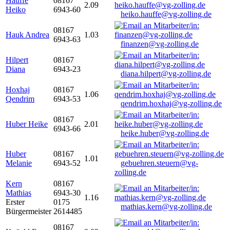
Hauffe
08167
2.09
Heiko
6943-60
heiko.hauffe@vg-zolling.de
08167
Hauk Andrea
1.03
6943-63
finanzen@vg-zolling.de
Hilpert
08167
Diana
6943-23
diana.hilpert@vg-zolling.de
Hoxhaj
08167
1.06
Qendrim
6943-53
qendrim.hoxhaj@vg-zolling.de
08167
Huber Heike
2.01
6943-66
heike.huber@vg-zolling.de
Huber
08167
1.01
Melanie
6943-52
gebuehren.steuern@vg-
zolling.de
Kern
08167
Mathias
6943-30
1.16
Erster
0175
mathias.kern@vg-zolling.de
Bürgermeister
2614485
08167