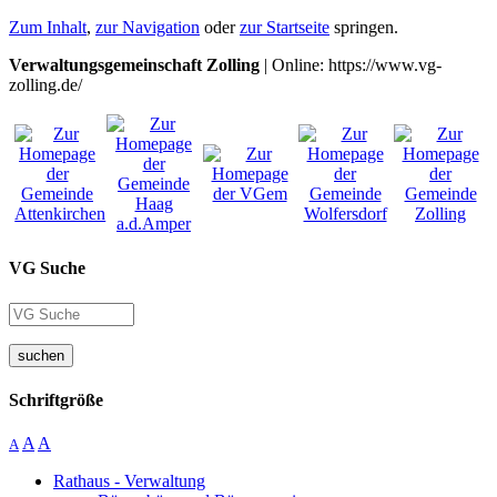
Zum Inhalt
,
zur Navigation
oder
zur Startseite
springen.
Verwaltungsgemeinschaft Zolling
| Online: https://www.vg-
zolling.de/
VG Suche
suchen
Schriftgröße
A
A
A
Rathaus - Verwaltung