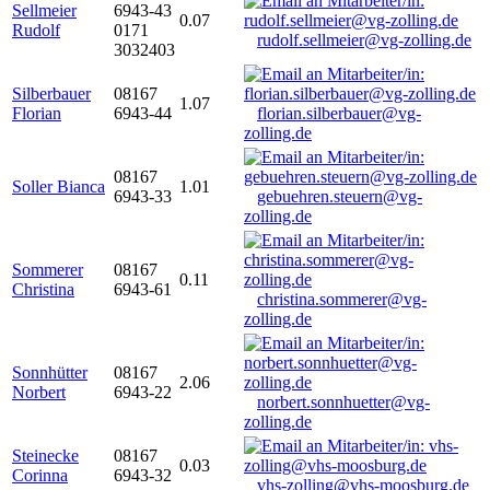
Sellmeier
6943-43
0.07
Rudolf
0171
rudolf.sellmeier@vg-zolling.de
3032403
Silberbauer
08167
1.07
Florian
6943-44
florian.silberbauer@vg-
zolling.de
08167
Soller Bianca
1.01
6943-33
gebuehren.steuern@vg-
zolling.de
Sommerer
08167
0.11
Christina
6943-61
christina.sommerer@vg-
zolling.de
Sonnhütter
08167
2.06
Norbert
6943-22
norbert.sonnhuetter@vg-
zolling.de
Steinecke
08167
0.03
Corinna
6943-32
vhs-zolling@vhs-moosburg.de