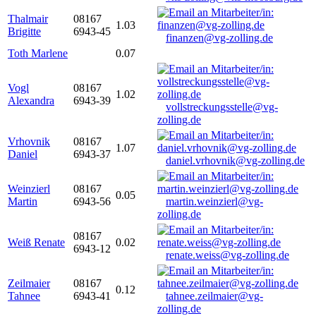
Thalmair
08167
1.03
Brigitte
6943-45
finanzen@vg-zolling.de
Toth Marlene
0.07
Vogl
08167
1.02
Alexandra
6943-39
vollstreckungsstelle@vg-
zolling.de
Vrhovnik
08167
1.07
Daniel
6943-37
daniel.vrhovnik@vg-zolling.de
Weinzierl
08167
0.05
Martin
6943-56
martin.weinzierl@vg-
zolling.de
08167
Weiß Renate
0.02
6943-12
renate.weiss@vg-zolling.de
Zeilmaier
08167
0.12
Tahnee
6943-41
tahnee.zeilmaier@vg-
zolling.de