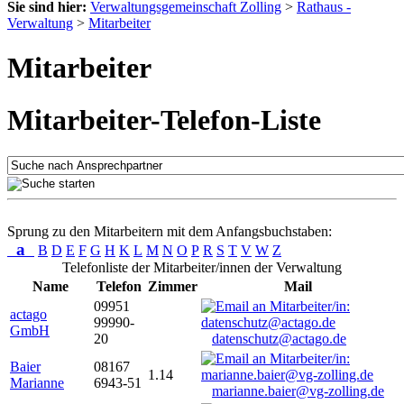
Sie sind hier:
Verwaltungsgemeinschaft Zolling
>
Rathaus -
Verwaltung
>
Mitarbeiter
Mitarbeiter
Mitarbeiter-Telefon-Liste
Sprung zu den Mitarbeitern mit dem Anfangsbuchstaben:
a
B
D
E
F
G
H
K
L
M
N
O
P
R
S
T
V
W
Z
Telefonliste der Mitarbeiter/innen der Verwaltung
Name
Telefon
Zimmer
Mail
09951
actago
99990-
GmbH
20
datenschutz@actago.de
Baier
08167
1.14
Marianne
6943-51
marianne.baier@vg-zolling.de