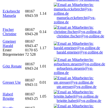
Eckebrecht
08167
1.14
Manuela
6943-59
manuela.eckebrecht@vg-
zolling.de
Fischer
08167
0.14
Christine
6943-28
christine.fischer@vg-zolling.de
Gmeiner
08167
Harald
6943-47
1.17
Erster
0170 65
harald.gmeiner@vg-zolling.de
Bürgermeister
72 528
08167
Götz Renate
1.01
6943-24
gebuehren.steuern@vg-
zolling.de
08167
Gresser Ute
0.01
6943-11
ute.gresser@vg-zolling.de
Haberl
08167
1.05
Brigitte
6943-25
brigitte.haberl@vg-zolling.de