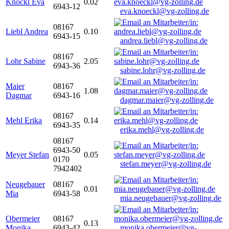
Knöckl Eva
0.02
6943-12
eva.knoeckl@vg-zolling.de
08167
Liebl Andrea
0.10
6943-15
andrea.liebl@vg-zolling.de
08167
Lohr Sabine
2.05
6943-36
sabine.lohr@vg-zolling.de
Maier
08167
1.08
Dagmar
6943-16
dagmar.maier@vg-zolling.de
08167
Mehl Erika
0.14
6943-35
erika.mehl@vg-zolling.de
08167
6943-50
Meyer Stefan
0.05
0170
stefan.meyer@vg-zolling.de
7942402
Neugebauer
08167
0.01
Mia
6943-58
mia.neugebauer@vg-zolling.de
Obermeier
08167
0.13
Monika
6943-42
monika.obermeier@vg-