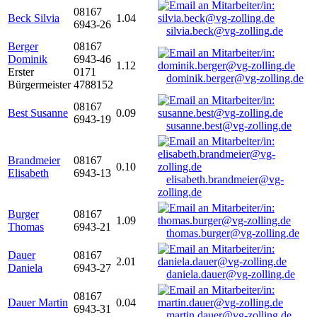
08167
Beck Silvia
1.04
6943-26
silvia.beck@vg-zolling.de
Berger
08167
Dominik
6943-46
1.12
Erster
0171
dominik.berger@vg-zolling.de
Bürgermeister
4788152
08167
Best Susanne
0.09
6943-19
susanne.best@vg-zolling.de
Brandmeier
08167
0.10
Elisabeth
6943-13
elisabeth.brandmeier@vg-
zolling.de
Burger
08167
1.09
Thomas
6943-21
thomas.burger@vg-zolling.de
Dauer
08167
2.01
Daniela
6943-27
daniela.dauer@vg-zolling.de
08167
Dauer Martin
0.04
6943-31
martin.dauer@vg-zolling.de