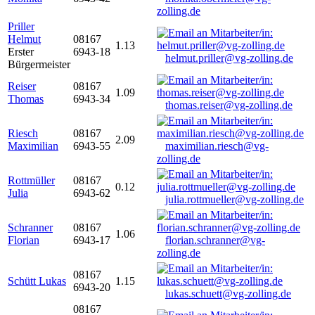
zolling.de
Priller
Helmut
08167
1.13
Erster
6943-18
helmut.priller@vg-zolling.de
Bürgermeister
Reiser
08167
1.09
Thomas
6943-34
thomas.reiser@vg-zolling.de
Riesch
08167
2.09
Maximilian
6943-55
maximilian.riesch@vg-
zolling.de
Rottmüller
08167
0.12
Julia
6943-62
julia.rottmueller@vg-zolling.de
Schranner
08167
1.06
Florian
6943-17
florian.schranner@vg-
zolling.de
08167
Schütt Lukas
1.15
6943-20
lukas.schuett@vg-zolling.de
08167