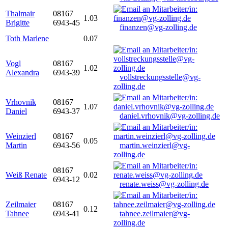
Thalmair
08167
1.03
Brigitte
6943-45
finanzen@vg-zolling.de
Toth Marlene
0.07
Vogl
08167
1.02
Alexandra
6943-39
vollstreckungsstelle@vg-
zolling.de
Vrhovnik
08167
1.07
Daniel
6943-37
daniel.vrhovnik@vg-zolling.de
Weinzierl
08167
0.05
Martin
6943-56
martin.weinzierl@vg-
zolling.de
08167
Weiß Renate
0.02
6943-12
renate.weiss@vg-zolling.de
Zeilmaier
08167
0.12
Tahnee
6943-41
tahnee.zeilmaier@vg-
zolling.de