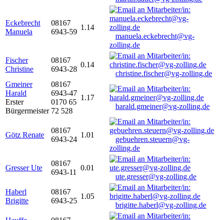
Eckebrecht
08167
1.14
Manuela
6943-59
manuela.eckebrecht@vg-
zolling.de
Fischer
08167
0.14
Christine
6943-28
christine.fischer@vg-zolling.de
Gmeiner
08167
Harald
6943-47
1.17
Erster
0170 65
harald.gmeiner@vg-zolling.de
Bürgermeister
72 528
08167
Götz Renate
1.01
6943-24
gebuehren.steuern@vg-
zolling.de
08167
Gresser Ute
0.01
6943-11
ute.gresser@vg-zolling.de
Haberl
08167
1.05
Brigitte
6943-25
brigitte.haberl@vg-zolling.de