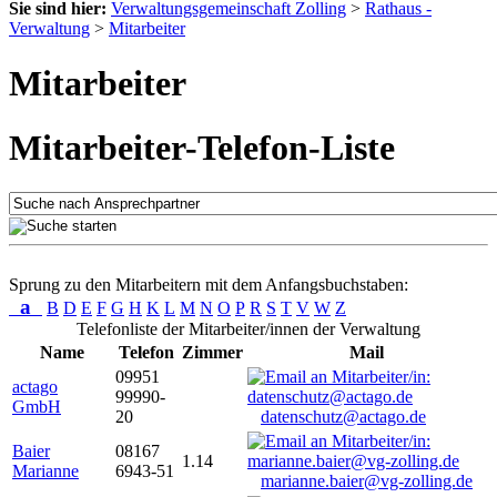
Sie sind hier:
Verwaltungsgemeinschaft Zolling
>
Rathaus -
Verwaltung
>
Mitarbeiter
Mitarbeiter
Mitarbeiter-Telefon-Liste
Sprung zu den Mitarbeitern mit dem Anfangsbuchstaben:
a
B
D
E
F
G
H
K
L
M
N
O
P
R
S
T
V
W
Z
Telefonliste der Mitarbeiter/innen der Verwaltung
Name
Telefon
Zimmer
Mail
09951
actago
99990-
GmbH
20
datenschutz@actago.de
Baier
08167
1.14
Marianne
6943-51
marianne.baier@vg-zolling.de