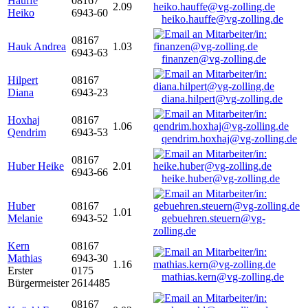
Hauffe
08167
2.09
Heiko
6943-60
heiko.hauffe@vg-zolling.de
08167
Hauk Andrea
1.03
6943-63
finanzen@vg-zolling.de
Hilpert
08167
Diana
6943-23
diana.hilpert@vg-zolling.de
Hoxhaj
08167
1.06
Qendrim
6943-53
qendrim.hoxhaj@vg-zolling.de
08167
Huber Heike
2.01
6943-66
heike.huber@vg-zolling.de
Huber
08167
1.01
Melanie
6943-52
gebuehren.steuern@vg-
zolling.de
Kern
08167
Mathias
6943-30
1.16
Erster
0175
mathias.kern@vg-zolling.de
Bürgermeister
2614485
08167