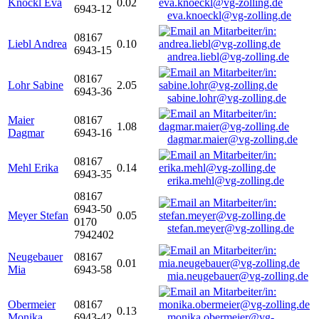
Knöckl Eva
0.02
6943-12
eva.knoeckl@vg-zolling.de
08167
Liebl Andrea
0.10
6943-15
andrea.liebl@vg-zolling.de
08167
Lohr Sabine
2.05
6943-36
sabine.lohr@vg-zolling.de
Maier
08167
1.08
Dagmar
6943-16
dagmar.maier@vg-zolling.de
08167
Mehl Erika
0.14
6943-35
erika.mehl@vg-zolling.de
08167
6943-50
Meyer Stefan
0.05
0170
stefan.meyer@vg-zolling.de
7942402
Neugebauer
08167
0.01
Mia
6943-58
mia.neugebauer@vg-zolling.de
Obermeier
08167
0.13
Monika
6943-42
monika.obermeier@vg-