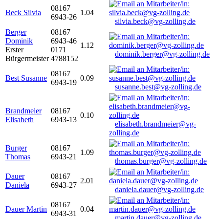
08167
Beck Silvia
1.04
6943-26
silvia.beck@vg-zolling.de
Berger
08167
Dominik
6943-46
1.12
Erster
0171
dominik.berger@vg-zolling.de
Bürgermeister
4788152
08167
Best Susanne
0.09
6943-19
susanne.best@vg-zolling.de
Brandmeier
08167
0.10
Elisabeth
6943-13
elisabeth.brandmeier@vg-
zolling.de
Burger
08167
1.09
Thomas
6943-21
thomas.burger@vg-zolling.de
Dauer
08167
2.01
Daniela
6943-27
daniela.dauer@vg-zolling.de
08167
Dauer Martin
0.04
6943-31
martin.dauer@vg-zolling.de