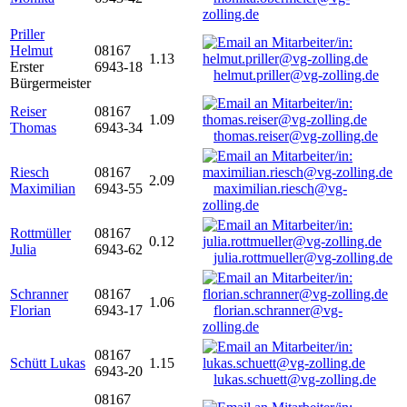
zolling.de
Priller
Helmut
08167
1.13
Erster
6943-18
helmut.priller@vg-zolling.de
Bürgermeister
Reiser
08167
1.09
Thomas
6943-34
thomas.reiser@vg-zolling.de
Riesch
08167
2.09
Maximilian
6943-55
maximilian.riesch@vg-
zolling.de
Rottmüller
08167
0.12
Julia
6943-62
julia.rottmueller@vg-zolling.de
Schranner
08167
1.06
Florian
6943-17
florian.schranner@vg-
zolling.de
08167
Schütt Lukas
1.15
6943-20
lukas.schuett@vg-zolling.de
08167