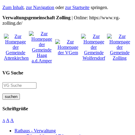
Zum Inhalt
,
zur Navigation
oder
zur Startseite
springen.
Verwaltungsgemeinschaft Zolling
| Online: https://www.vg-
zolling.de/
VG Suche
suchen
Schriftgröße
A
A
A
Rathaus - Verwaltung