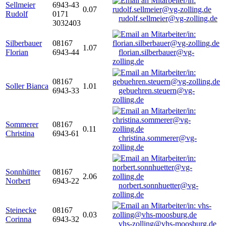
Sellmeier
6943-43
0.07
Rudolf
0171
rudolf.sellmeier@vg-zolling.de
3032403
Silberbauer
08167
1.07
Florian
6943-44
florian.silberbauer@vg-
zolling.de
08167
Soller Bianca
1.01
6943-33
gebuehren.steuern@vg-
zolling.de
Sommerer
08167
0.11
Christina
6943-61
christina.sommerer@vg-
zolling.de
Sonnhütter
08167
2.06
Norbert
6943-22
norbert.sonnhuetter@vg-
zolling.de
Steinecke
08167
0.03
Corinna
6943-32
vhs-zolling@vhs-moosburg.de