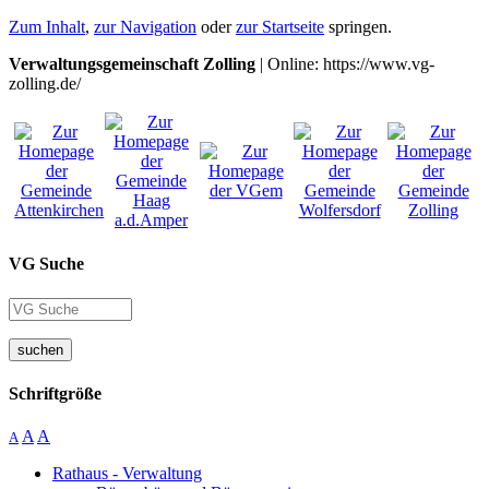
Zum Inhalt
,
zur Navigation
oder
zur Startseite
springen.
Verwaltungsgemeinschaft Zolling
| Online: https://www.vg-
zolling.de/
VG Suche
suchen
Schriftgröße
A
A
A
Rathaus - Verwaltung