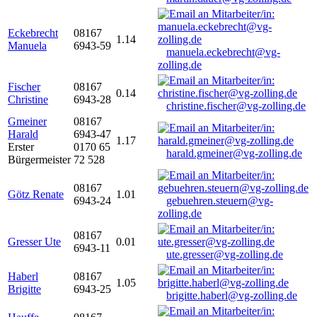
Eckebrecht
08167
1.14
Manuela
6943-59
manuela.eckebrecht@vg-
zolling.de
Fischer
08167
0.14
Christine
6943-28
christine.fischer@vg-zolling.de
Gmeiner
08167
Harald
6943-47
1.17
Erster
0170 65
harald.gmeiner@vg-zolling.de
Bürgermeister
72 528
08167
Götz Renate
1.01
6943-24
gebuehren.steuern@vg-
zolling.de
08167
Gresser Ute
0.01
6943-11
ute.gresser@vg-zolling.de
Haberl
08167
1.05
Brigitte
6943-25
brigitte.haberl@vg-zolling.de