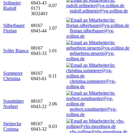
Sellmeier
6943-43
0.07
Rudolf
0171
rudolf.sellmeier@vg-zolling.de
3032403
Silberbauer
08167
1.07
Florian
6943-44
florian.silberbauer@vg-
zolling.de
08167
Soller Bianca
1.01
6943-33
gebuehren.steuern@vg-
zolling.de
Sommerer
08167
0.11
Christina
6943-61
christina.sommerer@vg-
zolling.de
Sonnhütter
08167
2.06
Norbert
6943-22
norbert.sonnhuetter@vg-
zolling.de
Steinecke
08167
0.03
Corinna
6943-32
vhs-zolling@vhs-moosburg.de