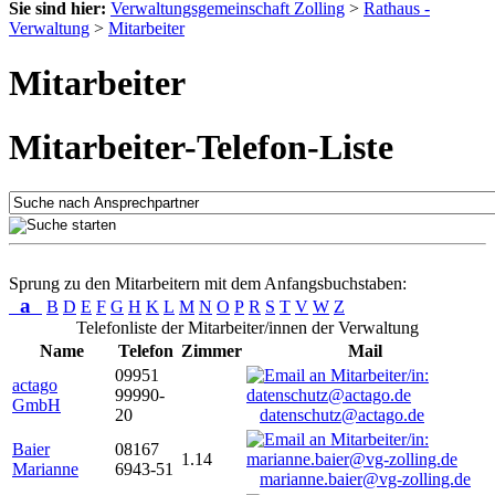
Sie sind hier:
Verwaltungsgemeinschaft Zolling
>
Rathaus -
Verwaltung
>
Mitarbeiter
Mitarbeiter
Mitarbeiter-Telefon-Liste
Sprung zu den Mitarbeitern mit dem Anfangsbuchstaben:
a
B
D
E
F
G
H
K
L
M
N
O
P
R
S
T
V
W
Z
Telefonliste der Mitarbeiter/innen der Verwaltung
Name
Telefon
Zimmer
Mail
09951
actago
99990-
GmbH
20
datenschutz@actago.de
Baier
08167
1.14
Marianne
6943-51
marianne.baier@vg-zolling.de