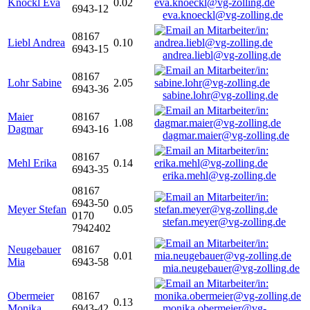
Knöckl Eva
0.02
6943-12
eva.knoeckl@vg-zolling.de
08167
Liebl Andrea
0.10
6943-15
andrea.liebl@vg-zolling.de
08167
Lohr Sabine
2.05
6943-36
sabine.lohr@vg-zolling.de
Maier
08167
1.08
Dagmar
6943-16
dagmar.maier@vg-zolling.de
08167
Mehl Erika
0.14
6943-35
erika.mehl@vg-zolling.de
08167
6943-50
Meyer Stefan
0.05
0170
stefan.meyer@vg-zolling.de
7942402
Neugebauer
08167
0.01
Mia
6943-58
mia.neugebauer@vg-zolling.de
Obermeier
08167
0.13
Monika
6943-42
monika.obermeier@vg-