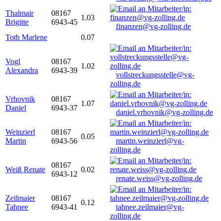
Thalmair
08167
1.03
Brigitte
6943-45
finanzen@vg-zolling.de
Toth Marlene
0.07
Vogl
08167
1.02
Alexandra
6943-39
vollstreckungsstelle@vg-
zolling.de
Vrhovnik
08167
1.07
Daniel
6943-37
daniel.vrhovnik@vg-zolling.de
Weinzierl
08167
0.05
Martin
6943-56
martin.weinzierl@vg-
zolling.de
08167
Weiß Renate
0.02
6943-12
renate.weiss@vg-zolling.de
Zeilmaier
08167
0.12
Tahnee
6943-41
tahnee.zeilmaier@vg-
zolling.de