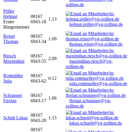
zolling.de
Priller
Helmut
08167
1.13
Erster
6943-18
helmut.priller@vg-zolling.de
Bürgermeister
Reiser
08167
1.09
Thomas
6943-34
thomas.reiser@vg-zolling.de
Riesch
08167
2.09
Maximilian
6943-55
maximilian.riesch@vg-
zolling.de
Rottmüller
08167
0.12
Julia
6943-62
julia.rottmueller@vg-zolling.de
Schranner
08167
1.06
Florian
6943-17
florian.schranner@vg-
zolling.de
08167
Schütt Lukas
1.15
6943-20
lukas.schuett@vg-zolling.de
08167