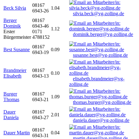
08167
Beck Silvia
1.04
6943-26
silvia.beck@vg-zolling.de
Berger
08167
Dominik
6943-46
1.12
Erster
0171
dominik.berger@vg-zolling.de
Bürgermeister
4788152
08167
Best Susanne
0.09
6943-19
susanne.best@vg-zolling.de
Brandmeier
08167
0.10
Elisabeth
6943-13
elisabeth.brandmeier@vg-
zolling.de
Burger
08167
1.09
Thomas
6943-21
thomas.burger@vg-zolling.de
Dauer
08167
2.01
Daniela
6943-27
daniela.dauer@vg-zolling.de
08167
Dauer Martin
0.04
6943-31
martin.dauer@vg-zolling.de