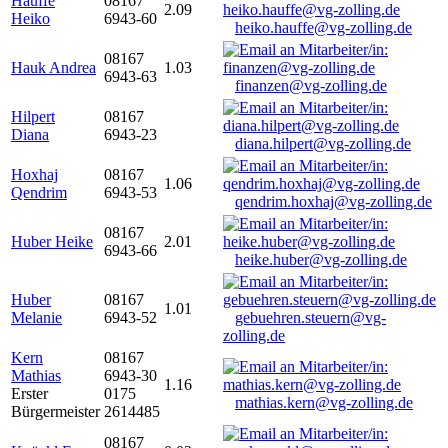
Hauffe
08167
2.09
Heiko
6943-60
heiko.hauffe@vg-zolling.de
08167
Hauk Andrea
1.03
6943-63
finanzen@vg-zolling.de
Hilpert
08167
Diana
6943-23
diana.hilpert@vg-zolling.de
Hoxhaj
08167
1.06
Qendrim
6943-53
qendrim.hoxhaj@vg-zolling.de
08167
Huber Heike
2.01
6943-66
heike.huber@vg-zolling.de
Huber
08167
1.01
Melanie
6943-52
gebuehren.steuern@vg-
zolling.de
Kern
08167
Mathias
6943-30
1.16
Erster
0175
mathias.kern@vg-zolling.de
Bürgermeister
2614485
08167