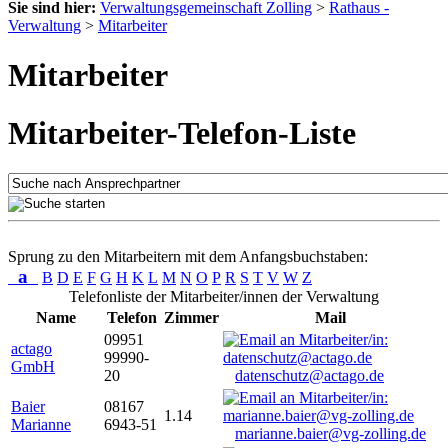
Sie sind hier:
Verwaltungsgemeinschaft Zolling
>
Rathaus -
Verwaltung
>
Mitarbeiter
Mitarbeiter
Mitarbeiter-Telefon-Liste
Sprung zu den Mitarbeitern mit dem Anfangsbuchstaben:
a
B
D
E
F
G
H
K
L
M
N
O
P
R
S
T
V
W
Z
Telefonliste der Mitarbeiter/innen der Verwaltung
Name
Telefon
Zimmer
Mail
09951
actago
99990-
GmbH
20
datenschutz@actago.de
Baier
08167
1.14
Marianne
6943-51
marianne.baier@vg-zolling.de