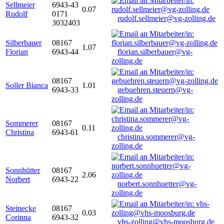
Sellmeier
6943-43
0.07
Rudolf
0171
rudolf.sellmeier@vg-zolling.de
3032403
Silberbauer
08167
1.07
Florian
6943-44
florian.silberbauer@vg-
zolling.de
08167
Soller Bianca
1.01
6943-33
gebuehren.steuern@vg-
zolling.de
Sommerer
08167
0.11
Christina
6943-61
christina.sommerer@vg-
zolling.de
Sonnhütter
08167
2.06
Norbert
6943-22
norbert.sonnhuetter@vg-
zolling.de
Steinecke
08167
0.03
Corinna
6943-32
vhs-zolling@vhs-moosburg.de