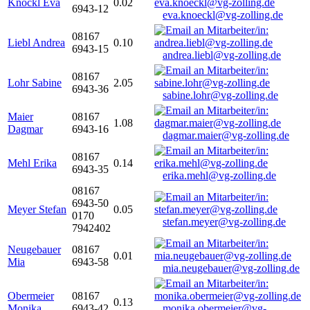
Knöckl Eva
0.02
6943-12
eva.knoeckl@vg-zolling.de
08167
Liebl Andrea
0.10
6943-15
andrea.liebl@vg-zolling.de
08167
Lohr Sabine
2.05
6943-36
sabine.lohr@vg-zolling.de
Maier
08167
1.08
Dagmar
6943-16
dagmar.maier@vg-zolling.de
08167
Mehl Erika
0.14
6943-35
erika.mehl@vg-zolling.de
08167
6943-50
Meyer Stefan
0.05
0170
stefan.meyer@vg-zolling.de
7942402
Neugebauer
08167
0.01
Mia
6943-58
mia.neugebauer@vg-zolling.de
Obermeier
08167
0.13
Monika
6943-42
monika.obermeier@vg-