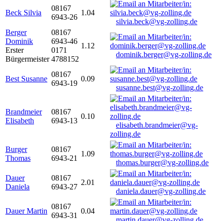
08167
Beck Silvia
1.04
6943-26
silvia.beck@vg-zolling.de
Berger
08167
Dominik
6943-46
1.12
Erster
0171
dominik.berger@vg-zolling.de
Bürgermeister
4788152
08167
Best Susanne
0.09
6943-19
susanne.best@vg-zolling.de
Brandmeier
08167
0.10
Elisabeth
6943-13
elisabeth.brandmeier@vg-
zolling.de
Burger
08167
1.09
Thomas
6943-21
thomas.burger@vg-zolling.de
Dauer
08167
2.01
Daniela
6943-27
daniela.dauer@vg-zolling.de
08167
Dauer Martin
0.04
6943-31
martin.dauer@vg-zolling.de