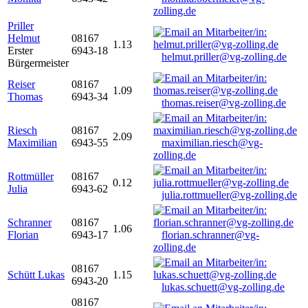
zolling.de
Priller
Helmut
08167
1.13
Erster
6943-18
helmut.priller@vg-zolling.de
Bürgermeister
Reiser
08167
1.09
Thomas
6943-34
thomas.reiser@vg-zolling.de
Riesch
08167
2.09
Maximilian
6943-55
maximilian.riesch@vg-
zolling.de
Rottmüller
08167
0.12
Julia
6943-62
julia.rottmueller@vg-zolling.de
Schranner
08167
1.06
Florian
6943-17
florian.schranner@vg-
zolling.de
08167
Schütt Lukas
1.15
6943-20
lukas.schuett@vg-zolling.de
08167