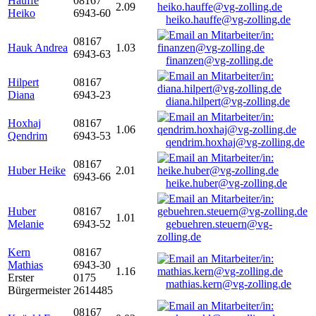
Hauffe
08167
2.09
Heiko
6943-60
heiko.hauffe@vg-zolling.de
08167
Hauk Andrea
1.03
6943-63
finanzen@vg-zolling.de
Hilpert
08167
Diana
6943-23
diana.hilpert@vg-zolling.de
Hoxhaj
08167
1.06
Qendrim
6943-53
qendrim.hoxhaj@vg-zolling.de
08167
Huber Heike
2.01
6943-66
heike.huber@vg-zolling.de
Huber
08167
1.01
Melanie
6943-52
gebuehren.steuern@vg-
zolling.de
Kern
08167
Mathias
6943-30
1.16
Erster
0175
mathias.kern@vg-zolling.de
Bürgermeister
2614485
08167