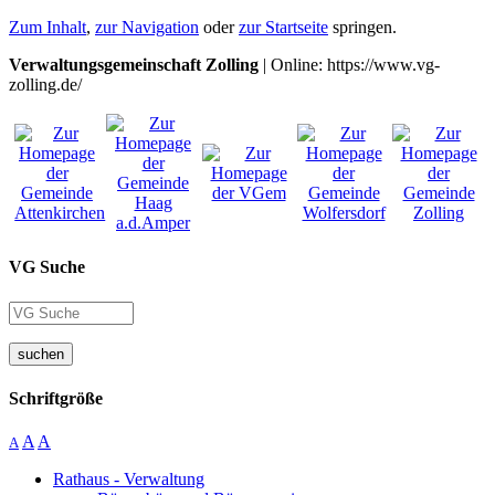
Zum Inhalt
,
zur Navigation
oder
zur Startseite
springen.
Verwaltungsgemeinschaft Zolling
| Online: https://www.vg-
zolling.de/
VG Suche
suchen
Schriftgröße
A
A
A
Rathaus - Verwaltung