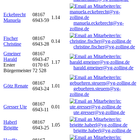
Eckebrecht
08167
1.14
Manuela
6943-59
manuela.eckebrecht@vg-
zolling.de
Fischer
08167
0.14
Christine
6943-28
christine.fischer@vg-zolling.de
Gmeiner
08167
Harald
6943-47
1.17
Erster
0170 65
harald.gmeiner@vg-zolling.de
Bürgermeister
72 528
08167
Götz Renate
1.01
6943-24
gebuehren.steuern@vg-
zolling.de
08167
Gresser Ute
0.01
6943-11
ute.gresser@vg-zolling.de
Haberl
08167
1.05
Brigitte
6943-25
brigitte.haberl@vg-zolling.de