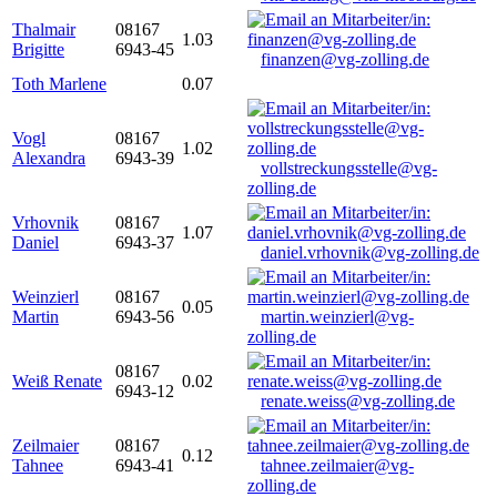
Thalmair
08167
1.03
Brigitte
6943-45
finanzen@vg-zolling.de
Toth Marlene
0.07
Vogl
08167
1.02
Alexandra
6943-39
vollstreckungsstelle@vg-
zolling.de
Vrhovnik
08167
1.07
Daniel
6943-37
daniel.vrhovnik@vg-zolling.de
Weinzierl
08167
0.05
Martin
6943-56
martin.weinzierl@vg-
zolling.de
08167
Weiß Renate
0.02
6943-12
renate.weiss@vg-zolling.de
Zeilmaier
08167
0.12
Tahnee
6943-41
tahnee.zeilmaier@vg-
zolling.de