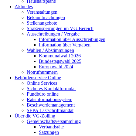
Haushaltspläne
Aktuelles
Veranstaltungen
Bekanntmachungen
Stellenangebote
Straßensperrungen im VG-Bereich
Ausschreibungen / Vergabe
Information über Ausschreibungen
Information über Vergaben
Wahlen / Abstimmungen
Kommunalwahl 2026
Bundestagswahl 2025
Europawahl 2024
Notrufnummern
Behördenservice Online
Online Services
Sicheres Kontaktformular
Fundbüro online
Ratsinformationssystem
Beschwerdemanagement
SEPA Lastschriftmandat
Über die VG-Zolling
Gemeinschaftsversammlung
Verbandsräte
Satzungen