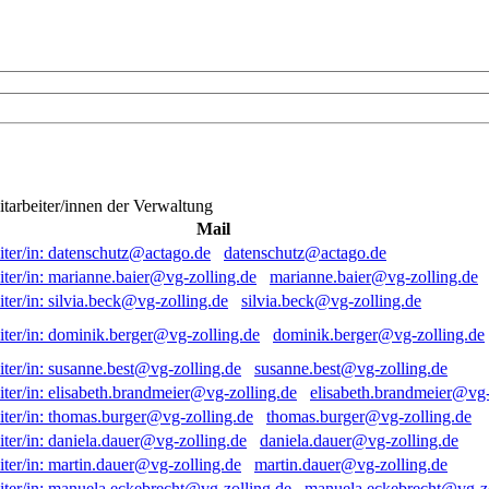
itarbeiter/innen der Verwaltung
Mail
datenschutz@actago.de
marianne.baier@vg-zolling.de
silvia.beck@vg-zolling.de
dominik.berger@vg-zolling.de
susanne.best@vg-zolling.de
elisabeth.brandmeier@vg-
thomas.burger@vg-zolling.de
daniela.dauer@vg-zolling.de
martin.dauer@vg-zolling.de
manuela.eckebrecht@vg-zo