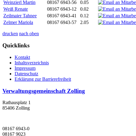
Weinzierl Martin
08167 6943-56
0.05
Weiß Renate
08167 6943-12
0.02
Zeilmaier Tahnee
08167 6943-41
0.12
Zelmer Mariola
08167 6943-57
2.05
drucken
nach oben
Quicklinks
Kontakt
Inhaltsverzeichnis
Impressum
Datenschutz
Erklärung zur Barrierefreiheit
Verwaltungsgemeinschaft Zolling
Rathausplatz 1
85406 Zolling
08167 6943-0
08167 9023