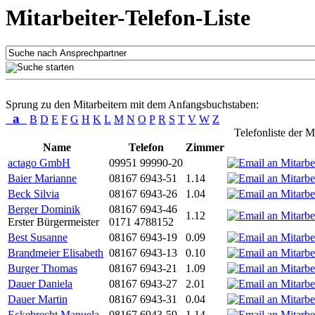
Mitarbeiter-Telefon-Liste
Sprung zu den Mitarbeitern mit dem Anfangsbuchstaben:
a
B
D
E
F
G
H
K
L
M
N
O
P
R
S
T
V
W
Z
Telefonliste der M
Name
Telefon
Zimmer
actago GmbH
09951 99990-20
Baier Marianne
08167 6943-51
1.14
Beck Silvia
08167 6943-26
1.04
Berger Dominik
08167 6943-46
1.12
Erster Bürgermeister
0171 4788152
Best Susanne
08167 6943-19
0.09
Brandmeier Elisabeth
08167 6943-13
0.10
Burger Thomas
08167 6943-21
1.09
Dauer Daniela
08167 6943-27
2.01
Dauer Martin
08167 6943-31
0.04
Eckebrecht Manuela
08167 6943-59
1.14