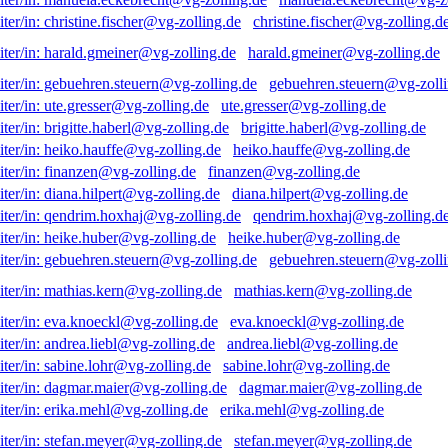
christine.fischer@vg-zolling.d
harald.gmeiner@vg-zolling.de
gebuehren.steuern@vg-zolli
ute.gresser@vg-zolling.de
brigitte.haberl@vg-zolling.de
heiko.hauffe@vg-zolling.de
finanzen@vg-zolling.de
diana.hilpert@vg-zolling.de
qendrim.hoxhaj@vg-zolling.d
heike.huber@vg-zolling.de
gebuehren.steuern@vg-zolli
mathias.kern@vg-zolling.de
eva.knoeckl@vg-zolling.de
andrea.liebl@vg-zolling.de
sabine.lohr@vg-zolling.de
dagmar.maier@vg-zolling.de
erika.mehl@vg-zolling.de
stefan.meyer@vg-zolling.de