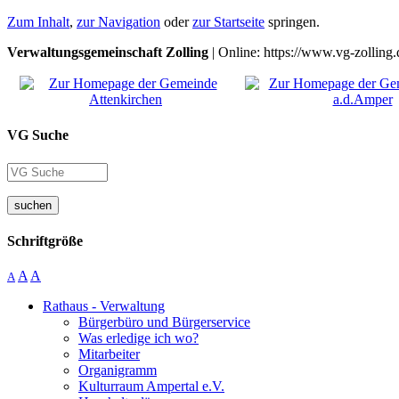
Zum Inhalt
,
zur Navigation
oder
zur Startseite
springen.
Verwaltungsgemeinschaft Zolling
| Online: https://www.vg-zolling.
VG Suche
suchen
Schriftgröße
A
A
A
Rathaus - Verwaltung
Bürgerbüro und Bürgerservice
Was erledige ich wo?
Mitarbeiter
Organigramm
Kulturraum Ampertal e.V.