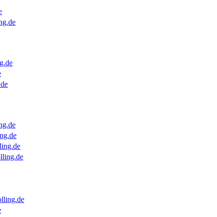
e
ng.de
g.de
e
.de
ng.de
ng.de
ling.de
lling.de
lling.de
e