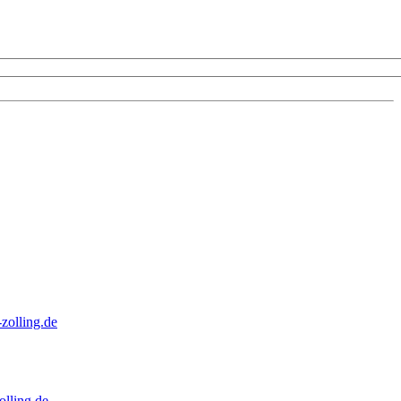
zolling.de
lling.de