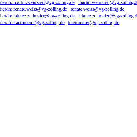
martin.weinzierl@vg-zolling.
renate.weiss@vg-zolling.de
tahnee.zeilmaier@vg-zolling.
kaemmerei@vg-zolling.de