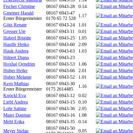
Fischer Christine
08167 6943-28
0.14
Gmeiner Harald
08167 6943-47
1.17
Erster Bürgermeister
0170 65 72 528
Götz Renate
08167 6943-24
1.01
Gresser Ute
08167 6943-11
0.01
Haberl Brigitte
08167 6943-25
1.05
Hauffe Heiko
08167 6943-60
2.09
Hauk Andrea
08167 6943-63
1.03
Hilpert Diana
08167 6943-23
Hoxhaj Qendrim
08167 6943-53
1.06
Huber Heike
08167 6943-66
2.01
Huber Melanie
08167 6943-52
1.01
Kern Mathias
08167 6943-30
1.16
Erster Bürgermeister
0175 2614485
Knöckl Eva
08167 6943-12
0.02
Liebl Andrea
08167 6943-15
0.10
Lohr Sabine
08167 6943-36
2.05
Maier Dagmar
08167 6943-16
1.08
Mehl Erika
08167 6943-35
0.14
08167 6943-50
Meyer Stefan
0.05