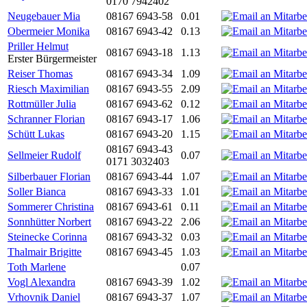
0170 7942402
Neugebauer Mia
08167 6943-58
0.01
Obermeier Monika
08167 6943-42
0.13
Priller Helmut
08167 6943-18
1.13
Erster Bürgermeister
Reiser Thomas
08167 6943-34
1.09
Riesch Maximilian
08167 6943-55
2.09
Rottmüller Julia
08167 6943-62
0.12
Schranner Florian
08167 6943-17
1.06
Schütt Lukas
08167 6943-20
1.15
08167 6943-43
Sellmeier Rudolf
0.07
0171 3032403
Silberbauer Florian
08167 6943-44
1.07
Soller Bianca
08167 6943-33
1.01
Sommerer Christina
08167 6943-61
0.11
Sonnhütter Norbert
08167 6943-22
2.06
Steinecke Corinna
08167 6943-32
0.03
Thalmair Brigitte
08167 6943-45
1.03
Toth Marlene
0.07
Vogl Alexandra
08167 6943-39
1.02
Vrhovnik Daniel
08167 6943-37
1.07