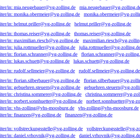
mia.neugebauer@vg-zolling.d
monika.obermeier@vg-zolli
helmut.priller@vg-zolling.de
thomas.reiser@vg-zolling.de
maximilian.riesch@vg-zollin
julia.rottmueller@vg-zolling.d
florian.schranner@vg-zolling
lukas.schuett@vg-zolling.de
rudolf.sellmeier@vg-zolling.de
florian.silberbauer@vg-zolli
gebuehren.steuern@vg-zolli
christina.sommerer@vg-zol
norbert.sonnhuetter@vg-zo
vhs-zolling@vhs-moosburg.de
finanzen@vg-zolling.de
vollstreckungsstelle@vg-zo
daniel.vrhovnik@vg-zolling.d