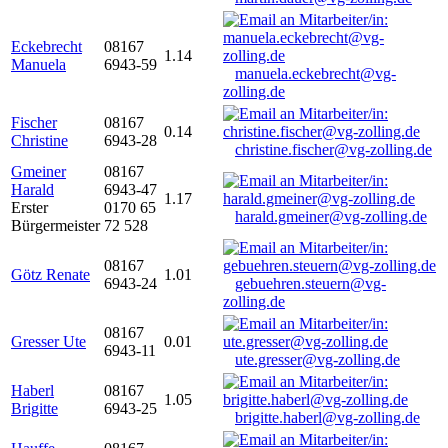
Eckebrecht
08167
1.14
Manuela
6943-59
manuela.eckebrecht@vg-
zolling.de
Fischer
08167
0.14
Christine
6943-28
christine.fischer@vg-zolling.de
Gmeiner
08167
Harald
6943-47
1.17
Erster
0170 65
harald.gmeiner@vg-zolling.de
Bürgermeister
72 528
08167
Götz Renate
1.01
6943-24
gebuehren.steuern@vg-
zolling.de
08167
Gresser Ute
0.01
6943-11
ute.gresser@vg-zolling.de
Haberl
08167
1.05
Brigitte
6943-25
brigitte.haberl@vg-zolling.de