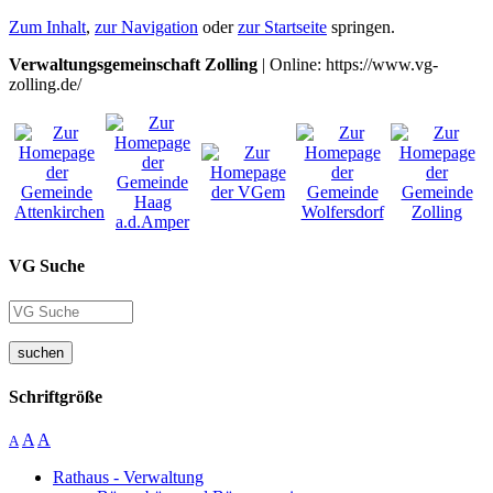
Zum Inhalt
,
zur Navigation
oder
zur Startseite
springen.
Verwaltungsgemeinschaft Zolling
| Online: https://www.vg-
zolling.de/
VG Suche
suchen
Schriftgröße
A
A
A
Rathaus - Verwaltung