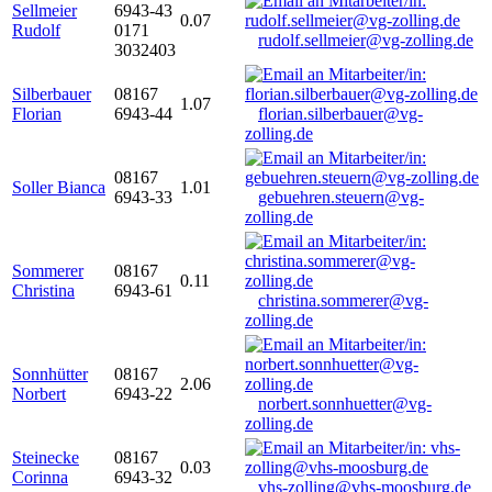
Sellmeier
6943-43
0.07
Rudolf
0171
rudolf.sellmeier@vg-zolling.de
3032403
Silberbauer
08167
1.07
Florian
6943-44
florian.silberbauer@vg-
zolling.de
08167
Soller Bianca
1.01
6943-33
gebuehren.steuern@vg-
zolling.de
Sommerer
08167
0.11
Christina
6943-61
christina.sommerer@vg-
zolling.de
Sonnhütter
08167
2.06
Norbert
6943-22
norbert.sonnhuetter@vg-
zolling.de
Steinecke
08167
0.03
Corinna
6943-32
vhs-zolling@vhs-moosburg.de