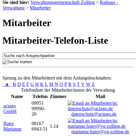
Sie sind hier:
Verwaltungsgemeinschaft Zolling
>
Rathaus -
Verwaltung
>
Mitarbeiter
Mitarbeiter
Mitarbeiter-Telefon-Liste
Sprung zu den Mitarbeitern mit dem Anfangsbuchstaben:
a
B
D
E
F
G
H
K
L
M
N
O
P
R
S
T
V
W
Z
Telefonliste der Mitarbeiter/innen der Verwaltung
Name
Telefon
Zimmer
Mail
09951
actago
99990-
GmbH
20
datenschutz@actago.de
Baier
08167
1.14
Marianne
6943-51
marianne.baier@vg-zolling.de