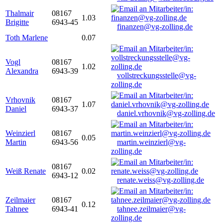
Thalmair
08167
1.03
Brigitte
6943-45
finanzen@vg-zolling.de
Toth Marlene
0.07
Vogl
08167
1.02
Alexandra
6943-39
vollstreckungsstelle@vg-
zolling.de
Vrhovnik
08167
1.07
Daniel
6943-37
daniel.vrhovnik@vg-zolling.de
Weinzierl
08167
0.05
Martin
6943-56
martin.weinzierl@vg-
zolling.de
08167
Weiß Renate
0.02
6943-12
renate.weiss@vg-zolling.de
Zeilmaier
08167
0.12
Tahnee
6943-41
tahnee.zeilmaier@vg-
zolling.de