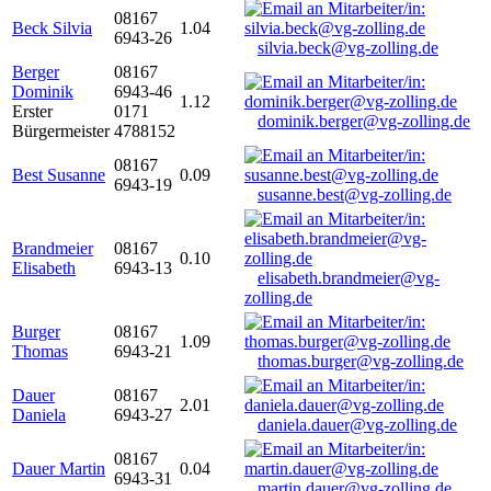
08167
Beck Silvia
1.04
6943-26
silvia.beck@vg-zolling.de
Berger
08167
Dominik
6943-46
1.12
Erster
0171
dominik.berger@vg-zolling.de
Bürgermeister
4788152
08167
Best Susanne
0.09
6943-19
susanne.best@vg-zolling.de
Brandmeier
08167
0.10
Elisabeth
6943-13
elisabeth.brandmeier@vg-
zolling.de
Burger
08167
1.09
Thomas
6943-21
thomas.burger@vg-zolling.de
Dauer
08167
2.01
Daniela
6943-27
daniela.dauer@vg-zolling.de
08167
Dauer Martin
0.04
6943-31
martin.dauer@vg-zolling.de