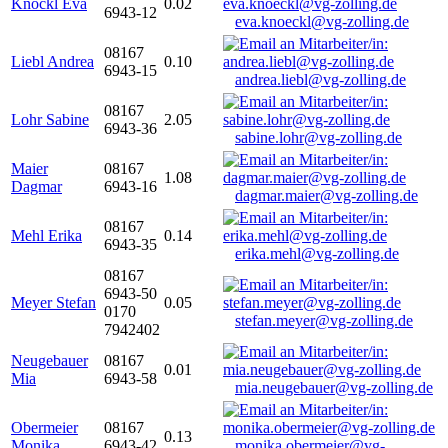
Knöckl Eva
0.02
6943-12
eva.knoeckl@vg-zolling.de
08167
Liebl Andrea
0.10
6943-15
andrea.liebl@vg-zolling.de
08167
Lohr Sabine
2.05
6943-36
sabine.lohr@vg-zolling.de
Maier
08167
1.08
Dagmar
6943-16
dagmar.maier@vg-zolling.de
08167
Mehl Erika
0.14
6943-35
erika.mehl@vg-zolling.de
08167
6943-50
Meyer Stefan
0.05
0170
stefan.meyer@vg-zolling.de
7942402
Neugebauer
08167
0.01
Mia
6943-58
mia.neugebauer@vg-zolling.de
Obermeier
08167
0.13
Monika
6943-42
monika.obermeier@vg-