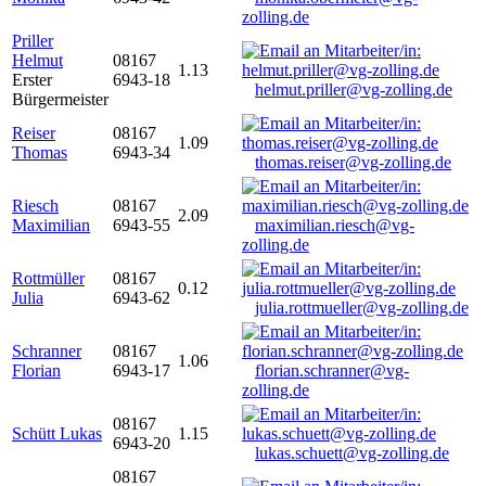
zolling.de
Priller
Helmut
08167
1.13
Erster
6943-18
helmut.priller@vg-zolling.de
Bürgermeister
Reiser
08167
1.09
Thomas
6943-34
thomas.reiser@vg-zolling.de
Riesch
08167
2.09
Maximilian
6943-55
maximilian.riesch@vg-
zolling.de
Rottmüller
08167
0.12
Julia
6943-62
julia.rottmueller@vg-zolling.de
Schranner
08167
1.06
Florian
6943-17
florian.schranner@vg-
zolling.de
08167
Schütt Lukas
1.15
6943-20
lukas.schuett@vg-zolling.de
08167