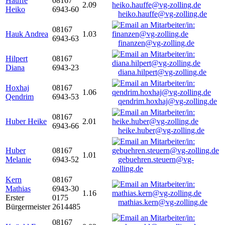
Hauffe
08167
2.09
Heiko
6943-60
heiko.hauffe@vg-zolling.de
08167
Hauk Andrea
1.03
6943-63
finanzen@vg-zolling.de
Hilpert
08167
Diana
6943-23
diana.hilpert@vg-zolling.de
Hoxhaj
08167
1.06
Qendrim
6943-53
qendrim.hoxhaj@vg-zolling.de
08167
Huber Heike
2.01
6943-66
heike.huber@vg-zolling.de
Huber
08167
1.01
Melanie
6943-52
gebuehren.steuern@vg-
zolling.de
Kern
08167
Mathias
6943-30
1.16
Erster
0175
mathias.kern@vg-zolling.de
Bürgermeister
2614485
08167