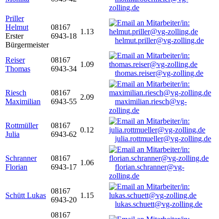
zolling.de
Priller
Helmut
08167
1.13
Erster
6943-18
helmut.priller@vg-zolling.de
Bürgermeister
Reiser
08167
1.09
Thomas
6943-34
thomas.reiser@vg-zolling.de
Riesch
08167
2.09
Maximilian
6943-55
maximilian.riesch@vg-
zolling.de
Rottmüller
08167
0.12
Julia
6943-62
julia.rottmueller@vg-zolling.de
Schranner
08167
1.06
Florian
6943-17
florian.schranner@vg-
zolling.de
08167
Schütt Lukas
1.15
6943-20
lukas.schuett@vg-zolling.de
08167