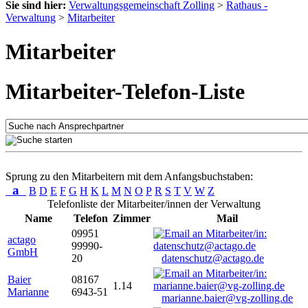
Sie sind hier:
Verwaltungsgemeinschaft Zolling
>
Rathaus -
Verwaltung
>
Mitarbeiter
Mitarbeiter
Mitarbeiter-Telefon-Liste
Sprung zu den Mitarbeitern mit dem Anfangsbuchstaben:
a
B
D
E
F
G
H
K
L
M
N
O
P
R
S
T
V
W
Z
Telefonliste der Mitarbeiter/innen der Verwaltung
Name
Telefon
Zimmer
Mail
09951
actago
99990-
GmbH
20
datenschutz@actago.de
Baier
08167
1.14
Marianne
6943-51
marianne.baier@vg-zolling.de