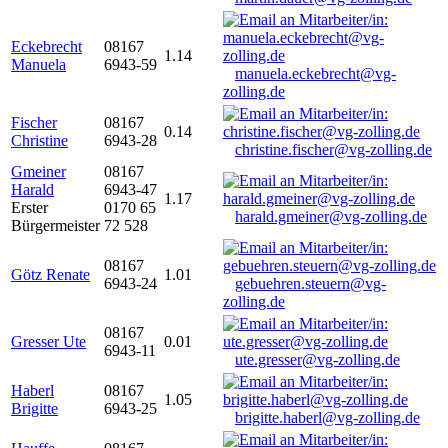
Eckebrecht
08167
1.14
Manuela
6943-59
manuela.eckebrecht@vg-
zolling.de
Fischer
08167
0.14
Christine
6943-28
christine.fischer@vg-zolling.de
Gmeiner
08167
Harald
6943-47
1.17
Erster
0170 65
harald.gmeiner@vg-zolling.de
Bürgermeister
72 528
08167
Götz Renate
1.01
6943-24
gebuehren.steuern@vg-
zolling.de
08167
Gresser Ute
0.01
6943-11
ute.gresser@vg-zolling.de
Haberl
08167
1.05
Brigitte
6943-25
brigitte.haberl@vg-zolling.de