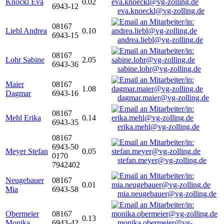
Knöckl Eva
0.02
6943-12
eva.knoeckl@vg-zolling.de
08167
Liebl Andrea
0.10
6943-15
andrea.liebl@vg-zolling.de
08167
Lohr Sabine
2.05
6943-36
sabine.lohr@vg-zolling.de
Maier
08167
1.08
Dagmar
6943-16
dagmar.maier@vg-zolling.de
08167
Mehl Erika
0.14
6943-35
erika.mehl@vg-zolling.de
08167
6943-50
Meyer Stefan
0.05
0170
stefan.meyer@vg-zolling.de
7942402
Neugebauer
08167
0.01
Mia
6943-58
mia.neugebauer@vg-zolling.de
Obermeier
08167
0.13
Monika
6943-42
monika.obermeier@vg-