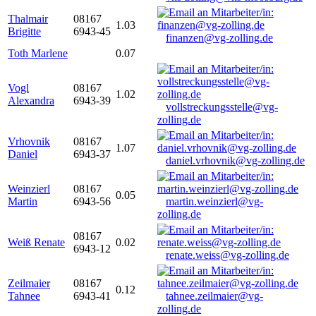
Thalmair
08167
1.03
Brigitte
6943-45
finanzen@vg-zolling.de
Toth Marlene
0.07
Vogl
08167
1.02
Alexandra
6943-39
vollstreckungsstelle@vg-
zolling.de
Vrhovnik
08167
1.07
Daniel
6943-37
daniel.vrhovnik@vg-zolling.de
Weinzierl
08167
0.05
Martin
6943-56
martin.weinzierl@vg-
zolling.de
08167
Weiß Renate
0.02
6943-12
renate.weiss@vg-zolling.de
Zeilmaier
08167
0.12
Tahnee
6943-41
tahnee.zeilmaier@vg-
zolling.de