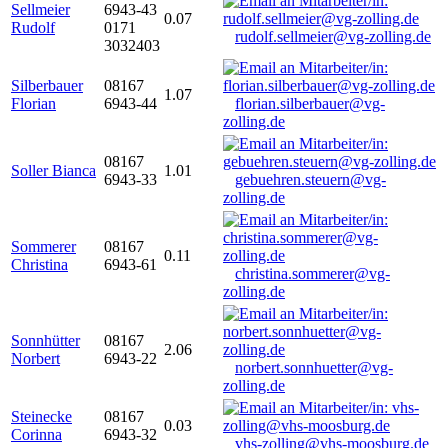
Sellmeier
6943-43
0.07
Rudolf
0171
rudolf.sellmeier@vg-zolling.de
3032403
Silberbauer
08167
1.07
Florian
6943-44
florian.silberbauer@vg-
zolling.de
08167
Soller Bianca
1.01
6943-33
gebuehren.steuern@vg-
zolling.de
Sommerer
08167
0.11
Christina
6943-61
christina.sommerer@vg-
zolling.de
Sonnhütter
08167
2.06
Norbert
6943-22
norbert.sonnhuetter@vg-
zolling.de
Steinecke
08167
0.03
Corinna
6943-32
vhs-zolling@vhs-moosburg.de