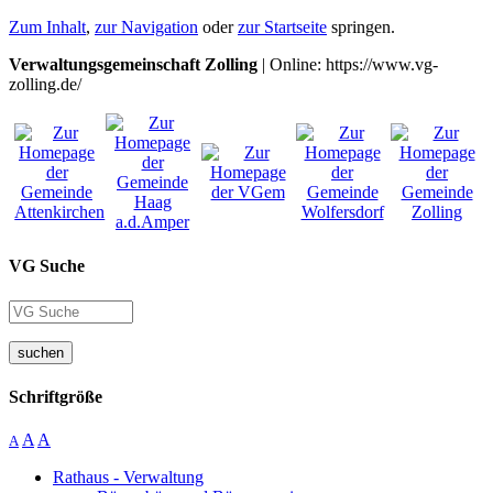
Zum Inhalt
,
zur Navigation
oder
zur Startseite
springen.
Verwaltungsgemeinschaft Zolling
| Online: https://www.vg-
zolling.de/
VG Suche
suchen
Schriftgröße
A
A
A
Rathaus - Verwaltung