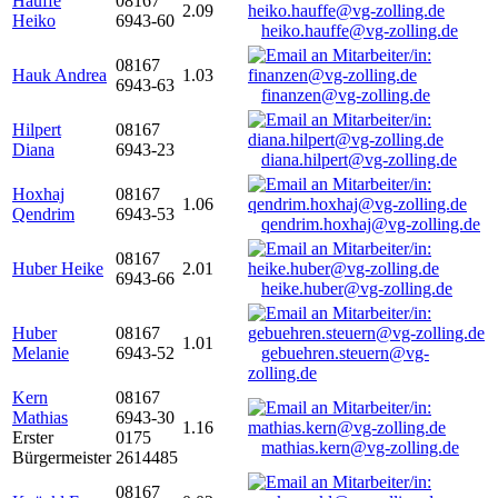
Hauffe
08167
2.09
Heiko
6943-60
heiko.hauffe@vg-zolling.de
08167
Hauk Andrea
1.03
6943-63
finanzen@vg-zolling.de
Hilpert
08167
Diana
6943-23
diana.hilpert@vg-zolling.de
Hoxhaj
08167
1.06
Qendrim
6943-53
qendrim.hoxhaj@vg-zolling.de
08167
Huber Heike
2.01
6943-66
heike.huber@vg-zolling.de
Huber
08167
1.01
Melanie
6943-52
gebuehren.steuern@vg-
zolling.de
Kern
08167
Mathias
6943-30
1.16
Erster
0175
mathias.kern@vg-zolling.de
Bürgermeister
2614485
08167