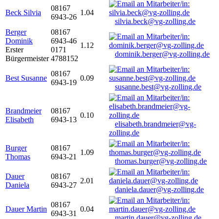
08167
Beck Silvia
1.04
6943-26
silvia.beck@vg-zolling.de
Berger
08167
Dominik
6943-46
1.12
Erster
0171
dominik.berger@vg-zolling.de
Bürgermeister
4788152
08167
Best Susanne
0.09
6943-19
susanne.best@vg-zolling.de
Brandmeier
08167
0.10
Elisabeth
6943-13
elisabeth.brandmeier@vg-
zolling.de
Burger
08167
1.09
Thomas
6943-21
thomas.burger@vg-zolling.de
Dauer
08167
2.01
Daniela
6943-27
daniela.dauer@vg-zolling.de
08167
Dauer Martin
0.04
6943-31
martin.dauer@vg-zolling.de