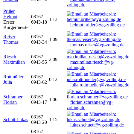
zolling.de
Priller
Helmut
08167
1.13
Erster
6943-18
helmut.priller@vg-zolling.de
Bürgermeister
Reiser
08167
1.09
Thomas
6943-34
thomas.reiser@vg-zolling.de
Riesch
08167
2.09
Maximilian
6943-55
maximilian.riesch@vg-
zolling.de
Rottmüller
08167
0.12
Julia
6943-62
julia.rottmueller@vg-zolling.de
Schranner
08167
1.06
Florian
6943-17
florian.schranner@vg-
zolling.de
08167
Schütt Lukas
1.15
6943-20
lukas.schuett@vg-zolling.de
08167