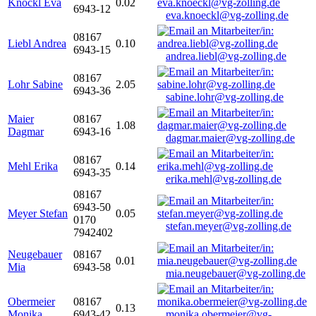
Knöckl Eva
0.02
6943-12
eva.knoeckl@vg-zolling.de
08167
Liebl Andrea
0.10
6943-15
andrea.liebl@vg-zolling.de
08167
Lohr Sabine
2.05
6943-36
sabine.lohr@vg-zolling.de
Maier
08167
1.08
Dagmar
6943-16
dagmar.maier@vg-zolling.de
08167
Mehl Erika
0.14
6943-35
erika.mehl@vg-zolling.de
08167
6943-50
Meyer Stefan
0.05
0170
stefan.meyer@vg-zolling.de
7942402
Neugebauer
08167
0.01
Mia
6943-58
mia.neugebauer@vg-zolling.de
Obermeier
08167
0.13
Monika
6943-42
monika.obermeier@vg-