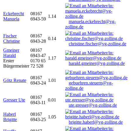
Eckebrecht
08167
1.14
Manuela
6943-59
manuela.eckebrecht@vg-
zolling.de
Fischer
08167
0.14
Christine
6943-28
christine.fischer@vg-zolling.de
Gmeiner
08167
Harald
6943-47
1.17
Erster
0170 65
harald.gmeiner@vg-zolling.de
Bürgermeister
72 528
08167
Götz Renate
1.01
6943-24
gebuehren.steuern@vg-
zolling.de
08167
Gresser Ute
0.01
6943-11
ute.gresser@vg-zolling.de
Haberl
08167
1.05
Brigitte
6943-25
brigitte.haberl@vg-zolling.de