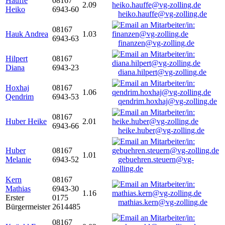
Hauffe
08167
2.09
Heiko
6943-60
heiko.hauffe@vg-zolling.de
08167
Hauk Andrea
1.03
6943-63
finanzen@vg-zolling.de
Hilpert
08167
Diana
6943-23
diana.hilpert@vg-zolling.de
Hoxhaj
08167
1.06
Qendrim
6943-53
qendrim.hoxhaj@vg-zolling.de
08167
Huber Heike
2.01
6943-66
heike.huber@vg-zolling.de
Huber
08167
1.01
Melanie
6943-52
gebuehren.steuern@vg-
zolling.de
Kern
08167
Mathias
6943-30
1.16
Erster
0175
mathias.kern@vg-zolling.de
Bürgermeister
2614485
08167