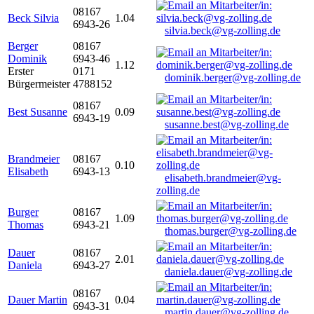
08167
Beck Silvia
1.04
6943-26
silvia.beck@vg-zolling.de
Berger
08167
Dominik
6943-46
1.12
Erster
0171
dominik.berger@vg-zolling.de
Bürgermeister
4788152
08167
Best Susanne
0.09
6943-19
susanne.best@vg-zolling.de
Brandmeier
08167
0.10
Elisabeth
6943-13
elisabeth.brandmeier@vg-
zolling.de
Burger
08167
1.09
Thomas
6943-21
thomas.burger@vg-zolling.de
Dauer
08167
2.01
Daniela
6943-27
daniela.dauer@vg-zolling.de
08167
Dauer Martin
0.04
6943-31
martin.dauer@vg-zolling.de