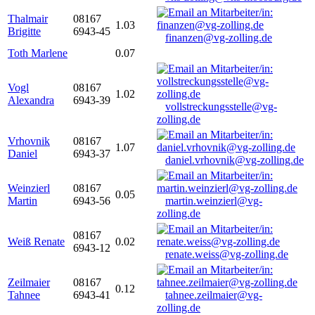
Thalmair
08167
1.03
Brigitte
6943-45
finanzen@vg-zolling.de
Toth Marlene
0.07
Vogl
08167
1.02
Alexandra
6943-39
vollstreckungsstelle@vg-
zolling.de
Vrhovnik
08167
1.07
Daniel
6943-37
daniel.vrhovnik@vg-zolling.de
Weinzierl
08167
0.05
Martin
6943-56
martin.weinzierl@vg-
zolling.de
08167
Weiß Renate
0.02
6943-12
renate.weiss@vg-zolling.de
Zeilmaier
08167
0.12
Tahnee
6943-41
tahnee.zeilmaier@vg-
zolling.de