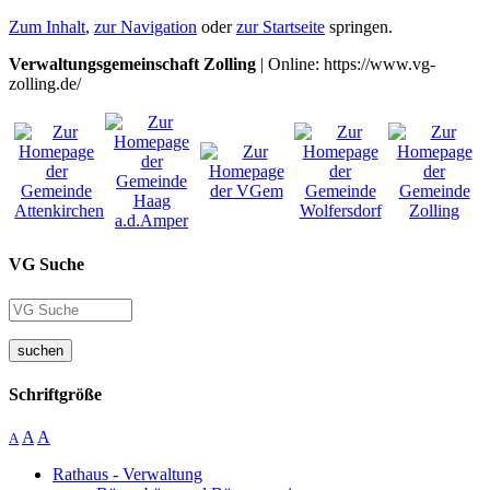
Zum Inhalt
,
zur Navigation
oder
zur Startseite
springen.
Verwaltungsgemeinschaft Zolling
| Online: https://www.vg-
zolling.de/
VG Suche
suchen
Schriftgröße
A
A
A
Rathaus - Verwaltung