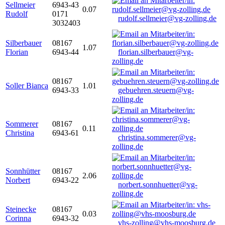
Sellmeier
6943-43
0.07
Rudolf
0171
rudolf.sellmeier@vg-zolling.de
3032403
Silberbauer
08167
1.07
Florian
6943-44
florian.silberbauer@vg-
zolling.de
08167
Soller Bianca
1.01
6943-33
gebuehren.steuern@vg-
zolling.de
Sommerer
08167
0.11
Christina
6943-61
christina.sommerer@vg-
zolling.de
Sonnhütter
08167
2.06
Norbert
6943-22
norbert.sonnhuetter@vg-
zolling.de
Steinecke
08167
0.03
Corinna
6943-32
vhs-zolling@vhs-moosburg.de