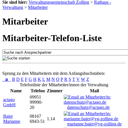
Sie sind hier:
Verwaltungsgemeinschaft Zolling
>
Rathaus -
Verwaltung
>
Mitarbeiter
Mitarbeiter
Mitarbeiter-Telefon-Liste
Sprung zu den Mitarbeitern mit dem Anfangsbuchstaben:
a
B
D
E
F
G
H
K
L
M
N
O
P
R
S
T
V
W
Z
Telefonliste der Mitarbeiter/innen der Verwaltung
Name
Telefon
Zimmer
Mail
09951
actago
99990-
GmbH
20
datenschutz@actago.de
Baier
08167
1.14
Marianne
6943-51
marianne.baier@vg-zolling.de