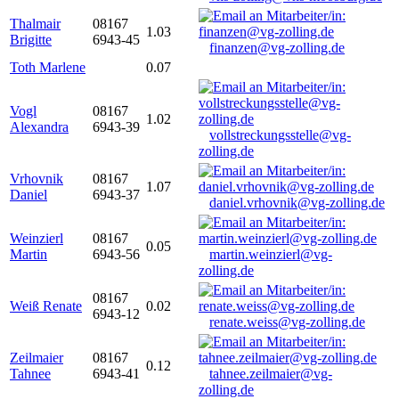
Thalmair
08167
1.03
Brigitte
6943-45
finanzen@vg-zolling.de
Toth Marlene
0.07
Vogl
08167
1.02
Alexandra
6943-39
vollstreckungsstelle@vg-
zolling.de
Vrhovnik
08167
1.07
Daniel
6943-37
daniel.vrhovnik@vg-zolling.de
Weinzierl
08167
0.05
Martin
6943-56
martin.weinzierl@vg-
zolling.de
08167
Weiß Renate
0.02
6943-12
renate.weiss@vg-zolling.de
Zeilmaier
08167
0.12
Tahnee
6943-41
tahnee.zeilmaier@vg-
zolling.de