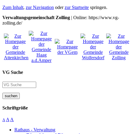
Zum Inhalt
,
zur Navigation
oder
zur Startseite
springen.
Verwaltungsgemeinschaft Zolling
| Online: https://www.vg-
zolling.de/
VG Suche
suchen
Schriftgröße
A
A
A
Rathaus - Verwaltung