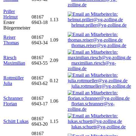
zolling.de
Priller
Helmut
08167
1.13
Erster
6943-18
helmut.priller@vg-zolling.de
Bürgermeister
Reiser
08167
1.09
Thomas
6943-34
thomas.reiser@vg-zolling.de
Riesch
08167
2.09
Maximilian
6943-55
maximilian.riesch@vg-
zolling.de
Rottmüller
08167
0.12
Julia
6943-62
julia.rottmueller@vg-zolling.de
Schranner
08167
1.06
Florian
6943-17
florian.schranner@vg-
zolling.de
08167
Schütt Lukas
1.15
6943-20
lukas.schuett@vg-zolling.de
08167