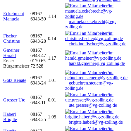
Eckebrecht
08167
1.14
Manuela
6943-59
manuela.eckebrecht@vg-
zolling.de
Fischer
08167
0.14
Christine
6943-28
christine.fischer@vg-zolling.de
Gmeiner
08167
Harald
6943-47
1.17
Erster
0170 65
harald.gmeiner@vg-zolling.de
Bürgermeister
72 528
08167
Götz Renate
1.01
6943-24
gebuehren.steuern@vg-
zolling.de
08167
Gresser Ute
0.01
6943-11
ute.gresser@vg-zolling.de
Haberl
08167
1.05
Brigitte
6943-25
brigitte.haberl@vg-zolling.de