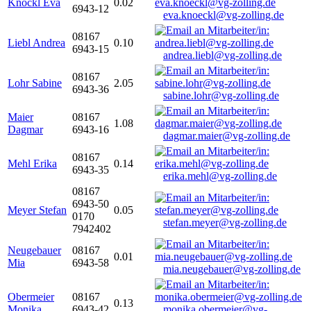
Knöckl Eva
0.02
6943-12
eva.knoeckl@vg-zolling.de
08167
Liebl Andrea
0.10
6943-15
andrea.liebl@vg-zolling.de
08167
Lohr Sabine
2.05
6943-36
sabine.lohr@vg-zolling.de
Maier
08167
1.08
Dagmar
6943-16
dagmar.maier@vg-zolling.de
08167
Mehl Erika
0.14
6943-35
erika.mehl@vg-zolling.de
08167
6943-50
Meyer Stefan
0.05
0170
stefan.meyer@vg-zolling.de
7942402
Neugebauer
08167
0.01
Mia
6943-58
mia.neugebauer@vg-zolling.de
Obermeier
08167
0.13
Monika
6943-42
monika.obermeier@vg-