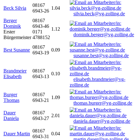
08167
Beck Silvia
1.04
6943-26
silvia.beck@vg-zolling.de
Berger
08167
Dominik
6943-46
1.12
Erster
0171
dominik.berger@vg-zolling.de
Bürgermeister
4788152
08167
Best Susanne
0.09
6943-19
susanne.best@vg-zolling.de
Brandmeier
08167
0.10
Elisabeth
6943-13
elisabeth.brandmeier@vg-
zolling.de
Burger
08167
1.09
Thomas
6943-21
thomas.burger@vg-zolling.de
Dauer
08167
2.01
Daniela
6943-27
daniela.dauer@vg-zolling.de
08167
Dauer Martin
0.04
6943-31
martin.dauer@vg-zolling.de