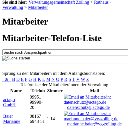
Sie sind hier:
Verwaltungsgemeinschaft Zolling
>
Rathaus -
Verwaltung
>
Mitarbeiter
Mitarbeiter
Mitarbeiter-Telefon-Liste
Sprung zu den Mitarbeitern mit dem Anfangsbuchstaben:
a
B
D
E
F
G
H
K
L
M
N
O
P
R
S
T
V
W
Z
Telefonliste der Mitarbeiter/innen der Verwaltung
Name
Telefon
Zimmer
Mail
09951
actago
99990-
GmbH
20
datenschutz@actago.de
Baier
08167
1.14
Marianne
6943-51
marianne.baier@vg-zolling.de