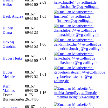
Hauffe
08167
2.09
Heiko
6943-60
heiko.hauffe@vg-zolling.de
08167
Hauk Andrea
1.03
6943-63
finanzen@vg-zolling.de
Hilpert
08167
Diana
6943-23
diana.hilpert@vg-zolling.de
Hoxhaj
08167
1.06
Qendrim
6943-53
qendrim.hoxhaj@vg-zolling.de
08167
Huber Heike
2.01
6943-66
heike.huber@vg-zolling.de
Huber
08167
1.01
Melanie
6943-52
gebuehren.steuern@vg-
zolling.de
Kern
08167
Mathias
6943-30
1.16
Erster
0175
mathias.kern@vg-zolling.de
Bürgermeister
2614485
08167