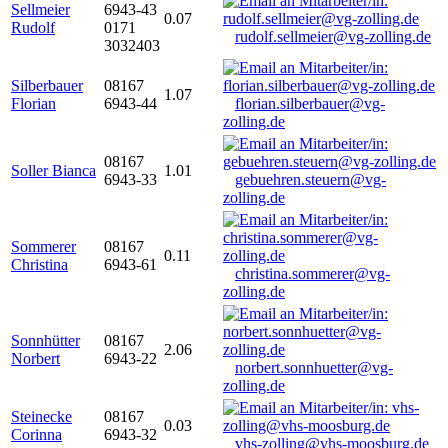
Sellmeier
6943-43
0.07
Rudolf
0171
rudolf.sellmeier@vg-zolling.de
3032403
Silberbauer
08167
1.07
Florian
6943-44
florian.silberbauer@vg-
zolling.de
08167
Soller Bianca
1.01
6943-33
gebuehren.steuern@vg-
zolling.de
Sommerer
08167
0.11
Christina
6943-61
christina.sommerer@vg-
zolling.de
Sonnhütter
08167
2.06
Norbert
6943-22
norbert.sonnhuetter@vg-
zolling.de
Steinecke
08167
0.03
Corinna
6943-32
vhs-zolling@vhs-moosburg.de