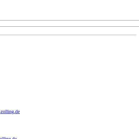
zolling.de
lling.de