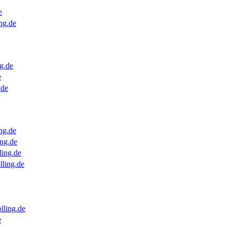
e
ng.de
g.de
e
.de
ng.de
ng.de
ling.de
lling.de
lling.de
e