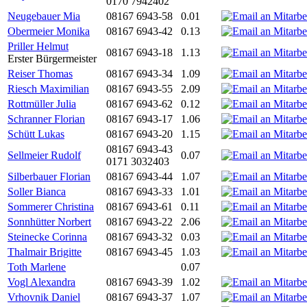
0170 7942402
Neugebauer Mia
08167 6943-58
0.01
Obermeier Monika
08167 6943-42
0.13
Priller Helmut
08167 6943-18
1.13
Erster Bürgermeister
Reiser Thomas
08167 6943-34
1.09
Riesch Maximilian
08167 6943-55
2.09
Rottmüller Julia
08167 6943-62
0.12
Schranner Florian
08167 6943-17
1.06
Schütt Lukas
08167 6943-20
1.15
08167 6943-43
Sellmeier Rudolf
0.07
0171 3032403
Silberbauer Florian
08167 6943-44
1.07
Soller Bianca
08167 6943-33
1.01
Sommerer Christina
08167 6943-61
0.11
Sonnhütter Norbert
08167 6943-22
2.06
Steinecke Corinna
08167 6943-32
0.03
Thalmair Brigitte
08167 6943-45
1.03
Toth Marlene
0.07
Vogl Alexandra
08167 6943-39
1.02
Vrhovnik Daniel
08167 6943-37
1.07