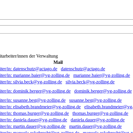
itarbeiter/innen der Verwaltung
Mail
datenschutz@actago.de
marianne.baier@vg-zolling.de
silvia.beck@vg-zolling.de
dominik.berger@vg-zolling.de
susanne.best@vg-zolling.de
elisabeth.brandmeier@vg-
thomas.burger@vg-zolling.de
daniela.dauer@vg-zolling.de
martin.dauer@vg-zolling.de
manuela.eckebrecht@vg-zo