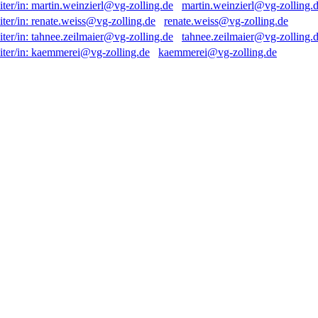
martin.weinzierl@vg-zolling.
renate.weiss@vg-zolling.de
tahnee.zeilmaier@vg-zolling.
kaemmerei@vg-zolling.de