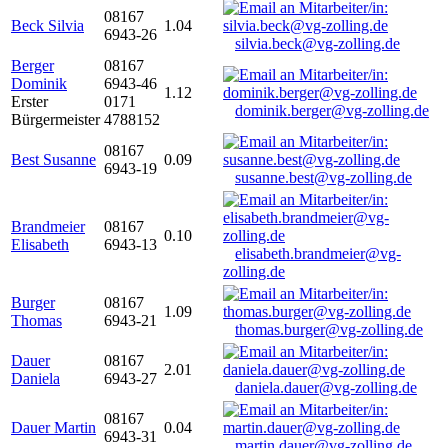
08167
Beck Silvia
1.04
6943-26
silvia.beck@vg-zolling.de
Berger
08167
Dominik
6943-46
1.12
Erster
0171
dominik.berger@vg-zolling.de
Bürgermeister
4788152
08167
Best Susanne
0.09
6943-19
susanne.best@vg-zolling.de
Brandmeier
08167
0.10
Elisabeth
6943-13
elisabeth.brandmeier@vg-
zolling.de
Burger
08167
1.09
Thomas
6943-21
thomas.burger@vg-zolling.de
Dauer
08167
2.01
Daniela
6943-27
daniela.dauer@vg-zolling.de
08167
Dauer Martin
0.04
6943-31
martin.dauer@vg-zolling.de