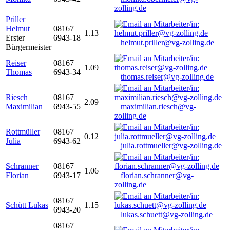
zolling.de
Priller
Helmut
08167
1.13
Erster
6943-18
helmut.priller@vg-zolling.de
Bürgermeister
Reiser
08167
1.09
Thomas
6943-34
thomas.reiser@vg-zolling.de
Riesch
08167
2.09
Maximilian
6943-55
maximilian.riesch@vg-
zolling.de
Rottmüller
08167
0.12
Julia
6943-62
julia.rottmueller@vg-zolling.de
Schranner
08167
1.06
Florian
6943-17
florian.schranner@vg-
zolling.de
08167
Schütt Lukas
1.15
6943-20
lukas.schuett@vg-zolling.de
08167