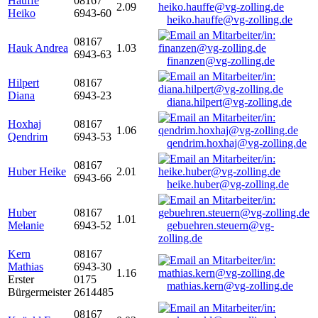
Hauffe
08167
2.09
Heiko
6943-60
heiko.hauffe@vg-zolling.de
08167
Hauk Andrea
1.03
6943-63
finanzen@vg-zolling.de
Hilpert
08167
Diana
6943-23
diana.hilpert@vg-zolling.de
Hoxhaj
08167
1.06
Qendrim
6943-53
qendrim.hoxhaj@vg-zolling.de
08167
Huber Heike
2.01
6943-66
heike.huber@vg-zolling.de
Huber
08167
1.01
Melanie
6943-52
gebuehren.steuern@vg-
zolling.de
Kern
08167
Mathias
6943-30
1.16
Erster
0175
mathias.kern@vg-zolling.de
Bürgermeister
2614485
08167