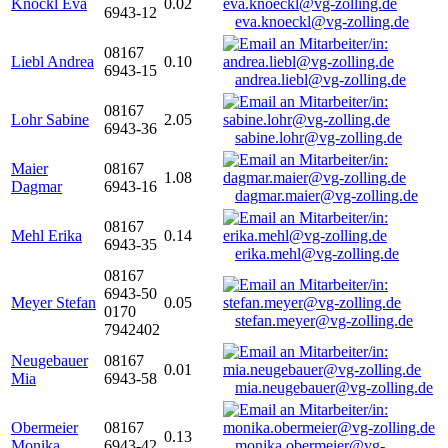
Knöckl Eva
0.02
6943-12
eva.knoeckl@vg-zolling.de
08167
Liebl Andrea
0.10
6943-15
andrea.liebl@vg-zolling.de
08167
Lohr Sabine
2.05
6943-36
sabine.lohr@vg-zolling.de
Maier
08167
1.08
Dagmar
6943-16
dagmar.maier@vg-zolling.de
08167
Mehl Erika
0.14
6943-35
erika.mehl@vg-zolling.de
08167
6943-50
Meyer Stefan
0.05
0170
stefan.meyer@vg-zolling.de
7942402
Neugebauer
08167
0.01
Mia
6943-58
mia.neugebauer@vg-zolling.de
Obermeier
08167
0.13
Monika
6943-42
monika.obermeier@vg-