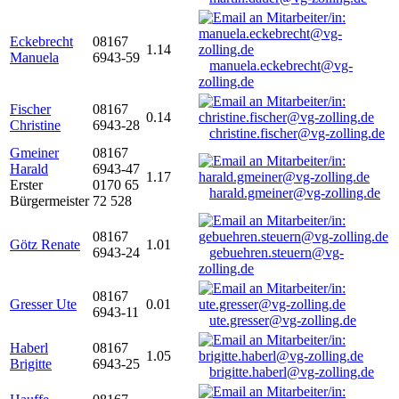
Eckebrecht
08167
1.14
Manuela
6943-59
manuela.eckebrecht@vg-
zolling.de
Fischer
08167
0.14
Christine
6943-28
christine.fischer@vg-zolling.de
Gmeiner
08167
Harald
6943-47
1.17
Erster
0170 65
harald.gmeiner@vg-zolling.de
Bürgermeister
72 528
08167
Götz Renate
1.01
6943-24
gebuehren.steuern@vg-
zolling.de
08167
Gresser Ute
0.01
6943-11
ute.gresser@vg-zolling.de
Haberl
08167
1.05
Brigitte
6943-25
brigitte.haberl@vg-zolling.de