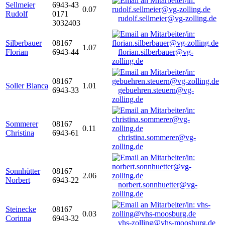
Sellmeier
6943-43
0.07
Rudolf
0171
rudolf.sellmeier@vg-zolling.de
3032403
Silberbauer
08167
1.07
Florian
6943-44
florian.silberbauer@vg-
zolling.de
08167
Soller Bianca
1.01
6943-33
gebuehren.steuern@vg-
zolling.de
Sommerer
08167
0.11
Christina
6943-61
christina.sommerer@vg-
zolling.de
Sonnhütter
08167
2.06
Norbert
6943-22
norbert.sonnhuetter@vg-
zolling.de
Steinecke
08167
0.03
Corinna
6943-32
vhs-zolling@vhs-moosburg.de