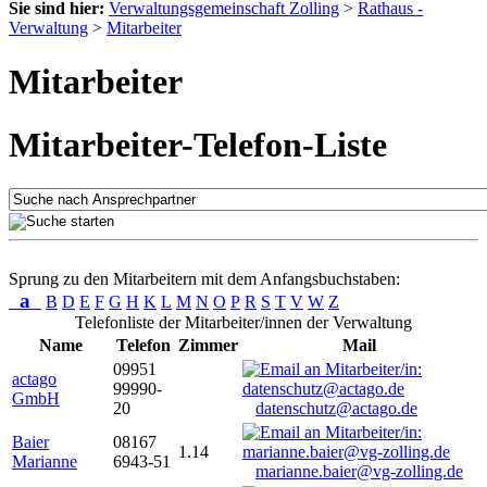
Sie sind hier:
Verwaltungsgemeinschaft Zolling
>
Rathaus -
Verwaltung
>
Mitarbeiter
Mitarbeiter
Mitarbeiter-Telefon-Liste
Sprung zu den Mitarbeitern mit dem Anfangsbuchstaben:
a
B
D
E
F
G
H
K
L
M
N
O
P
R
S
T
V
W
Z
Telefonliste der Mitarbeiter/innen der Verwaltung
Name
Telefon
Zimmer
Mail
09951
actago
99990-
GmbH
20
datenschutz@actago.de
Baier
08167
1.14
Marianne
6943-51
marianne.baier@vg-zolling.de