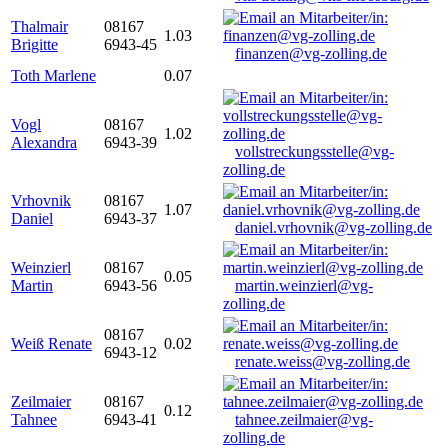
Thalmair
08167
1.03
Brigitte
6943-45
finanzen@vg-zolling.de
Toth Marlene
0.07
Vogl
08167
1.02
Alexandra
6943-39
vollstreckungsstelle@vg-
zolling.de
Vrhovnik
08167
1.07
Daniel
6943-37
daniel.vrhovnik@vg-zolling.de
Weinzierl
08167
0.05
Martin
6943-56
martin.weinzierl@vg-
zolling.de
08167
Weiß Renate
0.02
6943-12
renate.weiss@vg-zolling.de
Zeilmaier
08167
0.12
Tahnee
6943-41
tahnee.zeilmaier@vg-
zolling.de