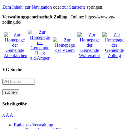
Zum Inhalt
,
zur Navigation
oder
zur Startseite
springen.
Verwaltungsgemeinschaft Zolling
| Online: https://www.vg-
zolling.de/
VG Suche
suchen
Schriftgröße
A
A
A
Rathaus - Verwaltung