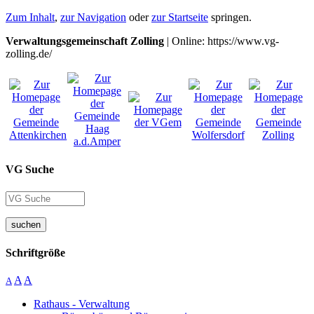
Zum Inhalt
,
zur Navigation
oder
zur Startseite
springen.
Verwaltungsgemeinschaft Zolling
| Online: https://www.vg-
zolling.de/
VG Suche
suchen
Schriftgröße
A
A
A
Rathaus - Verwaltung