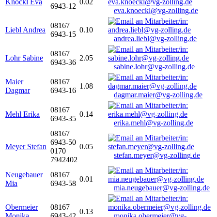
Knöckl Eva
0.02
6943-12
eva.knoeckl@vg-zolling.de
08167
Liebl Andrea
0.10
6943-15
andrea.liebl@vg-zolling.de
08167
Lohr Sabine
2.05
6943-36
sabine.lohr@vg-zolling.de
Maier
08167
1.08
Dagmar
6943-16
dagmar.maier@vg-zolling.de
08167
Mehl Erika
0.14
6943-35
erika.mehl@vg-zolling.de
08167
6943-50
Meyer Stefan
0.05
0170
stefan.meyer@vg-zolling.de
7942402
Neugebauer
08167
0.01
Mia
6943-58
mia.neugebauer@vg-zolling.de
Obermeier
08167
0.13
Monika
6943-42
monika.obermeier@vg-