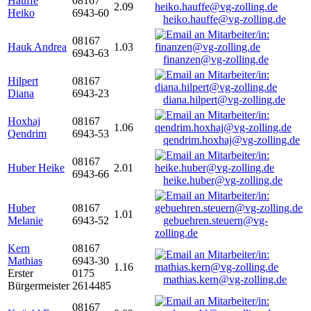
Hauffe
08167
2.09
Heiko
6943-60
heiko.hauffe@vg-zolling.de
08167
Hauk Andrea
1.03
6943-63
finanzen@vg-zolling.de
Hilpert
08167
Diana
6943-23
diana.hilpert@vg-zolling.de
Hoxhaj
08167
1.06
Qendrim
6943-53
qendrim.hoxhaj@vg-zolling.de
08167
Huber Heike
2.01
6943-66
heike.huber@vg-zolling.de
Huber
08167
1.01
Melanie
6943-52
gebuehren.steuern@vg-
zolling.de
Kern
08167
Mathias
6943-30
1.16
Erster
0175
mathias.kern@vg-zolling.de
Bürgermeister
2614485
08167