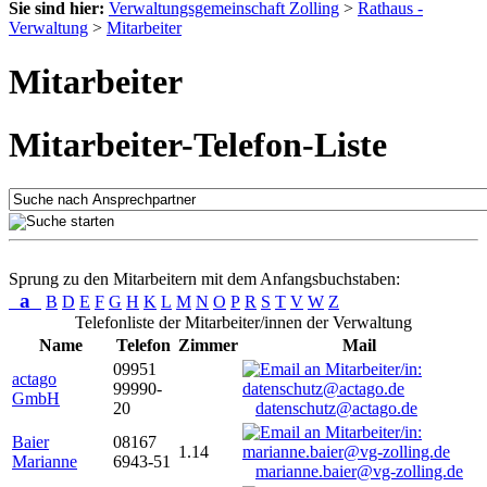
Sie sind hier:
Verwaltungsgemeinschaft Zolling
>
Rathaus -
Verwaltung
>
Mitarbeiter
Mitarbeiter
Mitarbeiter-Telefon-Liste
Sprung zu den Mitarbeitern mit dem Anfangsbuchstaben:
a
B
D
E
F
G
H
K
L
M
N
O
P
R
S
T
V
W
Z
Telefonliste der Mitarbeiter/innen der Verwaltung
Name
Telefon
Zimmer
Mail
09951
actago
99990-
GmbH
20
datenschutz@actago.de
Baier
08167
1.14
Marianne
6943-51
marianne.baier@vg-zolling.de