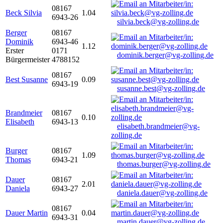
08167
Beck Silvia
1.04
6943-26
silvia.beck@vg-zolling.de
Berger
08167
Dominik
6943-46
1.12
Erster
0171
dominik.berger@vg-zolling.de
Bürgermeister
4788152
08167
Best Susanne
0.09
6943-19
susanne.best@vg-zolling.de
Brandmeier
08167
0.10
Elisabeth
6943-13
elisabeth.brandmeier@vg-
zolling.de
Burger
08167
1.09
Thomas
6943-21
thomas.burger@vg-zolling.de
Dauer
08167
2.01
Daniela
6943-27
daniela.dauer@vg-zolling.de
08167
Dauer Martin
0.04
6943-31
martin.dauer@vg-zolling.de