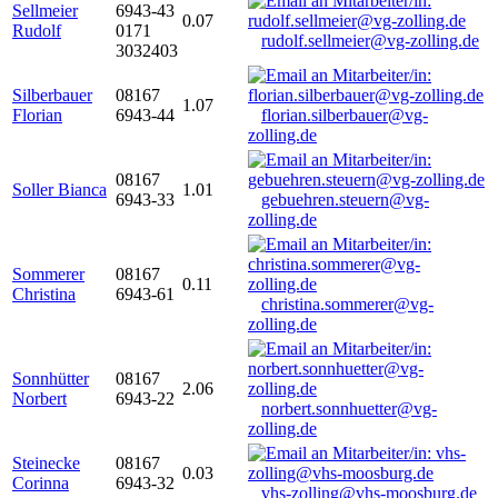
Sellmeier
6943-43
0.07
Rudolf
0171
rudolf.sellmeier@vg-zolling.de
3032403
Silberbauer
08167
1.07
Florian
6943-44
florian.silberbauer@vg-
zolling.de
08167
Soller Bianca
1.01
6943-33
gebuehren.steuern@vg-
zolling.de
Sommerer
08167
0.11
Christina
6943-61
christina.sommerer@vg-
zolling.de
Sonnhütter
08167
2.06
Norbert
6943-22
norbert.sonnhuetter@vg-
zolling.de
Steinecke
08167
0.03
Corinna
6943-32
vhs-zolling@vhs-moosburg.de