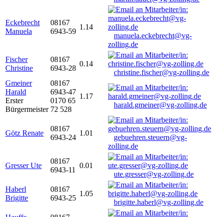
Eckebrecht
08167
1.14
Manuela
6943-59
manuela.eckebrecht@vg-
zolling.de
Fischer
08167
0.14
Christine
6943-28
christine.fischer@vg-zolling.de
Gmeiner
08167
Harald
6943-47
1.17
Erster
0170 65
harald.gmeiner@vg-zolling.de
Bürgermeister
72 528
08167
Götz Renate
1.01
6943-24
gebuehren.steuern@vg-
zolling.de
08167
Gresser Ute
0.01
6943-11
ute.gresser@vg-zolling.de
Haberl
08167
1.05
Brigitte
6943-25
brigitte.haberl@vg-zolling.de