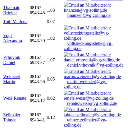
Thalmair
08167
1.03
Brigitte
6943-45
finanzen@vg-zolling.de
Toth Marlene
0.07
Vogl
08167
1.02
Alexandra
6943-39
vollstreckungsstelle@vg-
zolling.de
Vrhovnik
08167
1.07
Daniel
6943-37
daniel.vrhovnik@vg-zolling.de
Weinzierl
08167
0.05
Martin
6943-56
martin.weinzierl@vg-
zolling.de
08167
Weiß Renate
0.02
6943-12
renate.weiss@vg-zolling.de
Zeilmaier
08167
0.12
Tahnee
6943-41
tahnee.zeilmaier@vg-
zolling.de