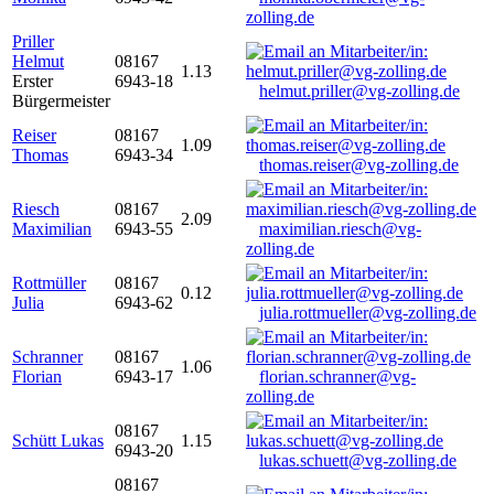
zolling.de
Priller
Helmut
08167
1.13
Erster
6943-18
helmut.priller@vg-zolling.de
Bürgermeister
Reiser
08167
1.09
Thomas
6943-34
thomas.reiser@vg-zolling.de
Riesch
08167
2.09
Maximilian
6943-55
maximilian.riesch@vg-
zolling.de
Rottmüller
08167
0.12
Julia
6943-62
julia.rottmueller@vg-zolling.de
Schranner
08167
1.06
Florian
6943-17
florian.schranner@vg-
zolling.de
08167
Schütt Lukas
1.15
6943-20
lukas.schuett@vg-zolling.de
08167