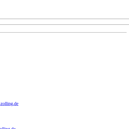
zolling.de
lling.de