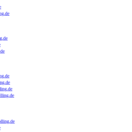
e
ng.de
g.de
e
.de
ng.de
ng.de
ling.de
lling.de
lling.de
e