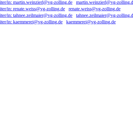
martin.weinzierl@vg-zolling.
renate.weiss@vg-zolling.de
tahnee.zeilmaier@vg-zolling.
kaemmerei@vg-zolling.de