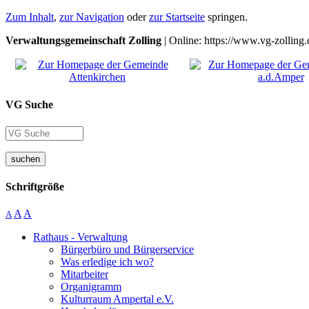
Zum Inhalt
,
zur Navigation
oder
zur Startseite
springen.
Verwaltungsgemeinschaft Zolling
| Online: https://www.vg-zolling.
VG Suche
suchen
Schriftgröße
A
A
A
Rathaus - Verwaltung
Bürgerbüro und Bürgerservice
Was erledige ich wo?
Mitarbeiter
Organigramm
Kulturraum Ampertal e.V.