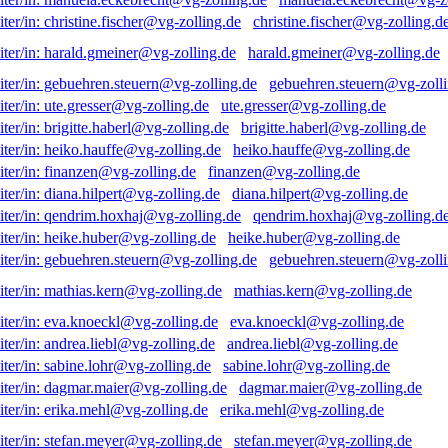
christine.fischer@vg-zolling.d
harald.gmeiner@vg-zolling.de
gebuehren.steuern@vg-zolli
ute.gresser@vg-zolling.de
brigitte.haberl@vg-zolling.de
heiko.hauffe@vg-zolling.de
finanzen@vg-zolling.de
diana.hilpert@vg-zolling.de
qendrim.hoxhaj@vg-zolling.d
heike.huber@vg-zolling.de
gebuehren.steuern@vg-zolli
mathias.kern@vg-zolling.de
eva.knoeckl@vg-zolling.de
andrea.liebl@vg-zolling.de
sabine.lohr@vg-zolling.de
dagmar.maier@vg-zolling.de
erika.mehl@vg-zolling.de
stefan.meyer@vg-zolling.de