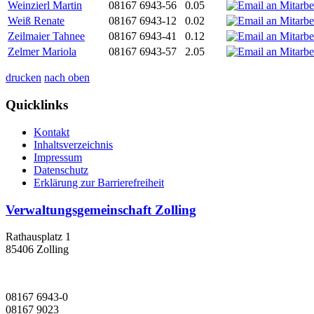
Weinzierl Martin
08167 6943-56
0.05
Weiß Renate
08167 6943-12
0.02
Zeilmaier Tahnee
08167 6943-41
0.12
Zelmer Mariola
08167 6943-57
2.05
drucken
nach oben
Quicklinks
Kontakt
Inhaltsverzeichnis
Impressum
Datenschutz
Erklärung zur Barrierefreiheit
Verwaltungsgemeinschaft Zolling
Rathausplatz 1
85406 Zolling
08167 6943-0
08167 9023