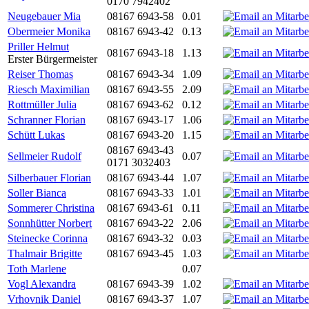
0170 7942402
Neugebauer Mia
08167 6943-58
0.01
Obermeier Monika
08167 6943-42
0.13
Priller Helmut
08167 6943-18
1.13
Erster Bürgermeister
Reiser Thomas
08167 6943-34
1.09
Riesch Maximilian
08167 6943-55
2.09
Rottmüller Julia
08167 6943-62
0.12
Schranner Florian
08167 6943-17
1.06
Schütt Lukas
08167 6943-20
1.15
08167 6943-43
Sellmeier Rudolf
0.07
0171 3032403
Silberbauer Florian
08167 6943-44
1.07
Soller Bianca
08167 6943-33
1.01
Sommerer Christina
08167 6943-61
0.11
Sonnhütter Norbert
08167 6943-22
2.06
Steinecke Corinna
08167 6943-32
0.03
Thalmair Brigitte
08167 6943-45
1.03
Toth Marlene
0.07
Vogl Alexandra
08167 6943-39
1.02
Vrhovnik Daniel
08167 6943-37
1.07