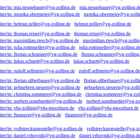
mia.neugebauer@vg-zolling.d
monika.obermeier@vg-zolli
helmut.priller@vg-zolling.de
thomas.reiser@vg-zolling.de
maximilian.riesch@vg-zollin
julia.rottmueller@vg-zolling.d
florian.schranner@vg-zolling
lukas.schuett@vg-zolling.de
rudolf.sellmeier@vg-zolling.de
florian.silberbauer@vg-zolli
gebuehren.steuern@vg-zolli
christina.sommerer@vg-zol
norbert.sonnhuetter@vg-zo
vhs-zolling@vhs-moosburg.de
finanzen@vg-zolling.de
vollstreckungsstelle@vg-zo
daniel.vrhovnik@vg-zolling.d