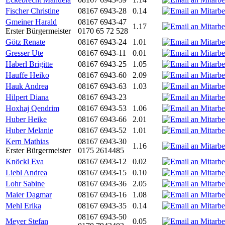
Fischer Christine
08167 6943-28
0.14
Gmeiner Harald
08167 6943-47
1.17
Erster Bürgermeister
0170 65 72 528
Götz Renate
08167 6943-24
1.01
Gresser Ute
08167 6943-11
0.01
Haberl Brigitte
08167 6943-25
1.05
Hauffe Heiko
08167 6943-60
2.09
Hauk Andrea
08167 6943-63
1.03
Hilpert Diana
08167 6943-23
Hoxhaj Qendrim
08167 6943-53
1.06
Huber Heike
08167 6943-66
2.01
Huber Melanie
08167 6943-52
1.01
Kern Mathias
08167 6943-30
1.16
Erster Bürgermeister
0175 2614485
Knöckl Eva
08167 6943-12
0.02
Liebl Andrea
08167 6943-15
0.10
Lohr Sabine
08167 6943-36
2.05
Maier Dagmar
08167 6943-16
1.08
Mehl Erika
08167 6943-35
0.14
08167 6943-50
Meyer Stefan
0.05