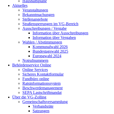
Haushaltspläne
Aktuelles
Veranstaltungen
Bekanntmachungen
Stellenangebote
Straßensperrungen im VG-Bereich
Ausschreibungen / Vergabe
Information über Ausschreibungen
Information über Vergaben
Wahlen / Abstimmungen
Kommunalwahl 2026
Bundestagswahl 2025
Europawahl 2024
Notrufnummern
Behördenservice Online
Online Services
Sicheres Kontaktformular
Fundbüro online
Ratsinformationssystem
Beschwerdemanagement
SEPA Lastschriftmandat
Über die VG-Zolling
Gemeinschaftsversammlung
Verbandsräte
Satzungen