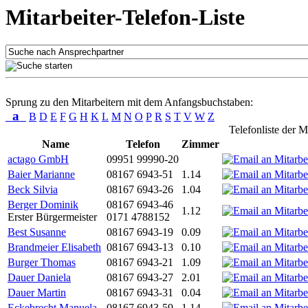
Mitarbeiter-Telefon-Liste
Sprung zu den Mitarbeitern mit dem Anfangsbuchstaben:
a
B
D
E
F
G
H
K
L
M
N
O
P
R
S
T
V
W
Z
Telefonliste der M
Name
Telefon
Zimmer
actago GmbH
09951 99990-20
Baier Marianne
08167 6943-51
1.14
Beck Silvia
08167 6943-26
1.04
Berger Dominik
08167 6943-46
1.12
Erster Bürgermeister
0171 4788152
Best Susanne
08167 6943-19
0.09
Brandmeier Elisabeth
08167 6943-13
0.10
Burger Thomas
08167 6943-21
1.09
Dauer Daniela
08167 6943-27
2.01
Dauer Martin
08167 6943-31
0.04
Eckebrecht Manuela
08167 6943-59
1.14