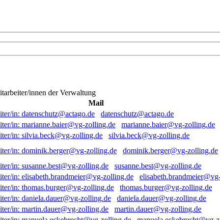
itarbeiter/innen der Verwaltung
Mail
datenschutz@actago.de
marianne.baier@vg-zolling.de
silvia.beck@vg-zolling.de
dominik.berger@vg-zolling.de
susanne.best@vg-zolling.de
elisabeth.brandmeier@vg-
thomas.burger@vg-zolling.de
daniela.dauer@vg-zolling.de
martin.dauer@vg-zolling.de
manuela.eckebrecht@vg-zo