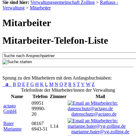
Sie sind hier:
Verwaltungsgemeinschaft Zolling
>
Rathaus -
Verwaltung
>
Mitarbeiter
Mitarbeiter
Mitarbeiter-Telefon-Liste
Sprung zu den Mitarbeitern mit dem Anfangsbuchstaben:
a
B
D
E
F
G
H
K
L
M
N
O
P
R
S
T
V
W
Z
Telefonliste der Mitarbeiter/innen der Verwaltung
Name
Telefon
Zimmer
Mail
09951
actago
99990-
GmbH
20
datenschutz@actago.de
Baier
08167
1.14
Marianne
6943-51
marianne.baier@vg-zolling.de