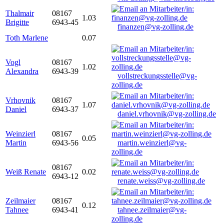
Thalmair
08167
1.03
Brigitte
6943-45
finanzen@vg-zolling.de
Toth Marlene
0.07
Vogl
08167
1.02
Alexandra
6943-39
vollstreckungsstelle@vg-
zolling.de
Vrhovnik
08167
1.07
Daniel
6943-37
daniel.vrhovnik@vg-zolling.de
Weinzierl
08167
0.05
Martin
6943-56
martin.weinzierl@vg-
zolling.de
08167
Weiß Renate
0.02
6943-12
renate.weiss@vg-zolling.de
Zeilmaier
08167
0.12
Tahnee
6943-41
tahnee.zeilmaier@vg-
zolling.de