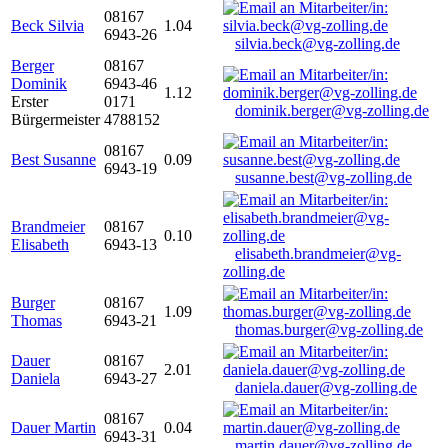
08167
Beck Silvia
1.04
6943-26
silvia.beck@vg-zolling.de
Berger
08167
Dominik
6943-46
1.12
Erster
0171
dominik.berger@vg-zolling.de
Bürgermeister
4788152
08167
Best Susanne
0.09
6943-19
susanne.best@vg-zolling.de
Brandmeier
08167
0.10
Elisabeth
6943-13
elisabeth.brandmeier@vg-
zolling.de
Burger
08167
1.09
Thomas
6943-21
thomas.burger@vg-zolling.de
Dauer
08167
2.01
Daniela
6943-27
daniela.dauer@vg-zolling.de
08167
Dauer Martin
0.04
6943-31
martin.dauer@vg-zolling.de