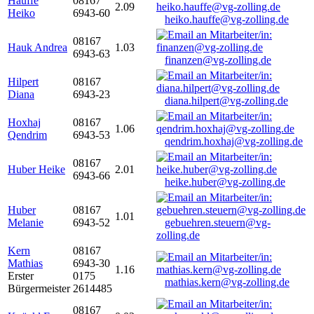
Hauffe
08167
2.09
Heiko
6943-60
heiko.hauffe@vg-zolling.de
08167
Hauk Andrea
1.03
6943-63
finanzen@vg-zolling.de
Hilpert
08167
Diana
6943-23
diana.hilpert@vg-zolling.de
Hoxhaj
08167
1.06
Qendrim
6943-53
qendrim.hoxhaj@vg-zolling.de
08167
Huber Heike
2.01
6943-66
heike.huber@vg-zolling.de
Huber
08167
1.01
Melanie
6943-52
gebuehren.steuern@vg-
zolling.de
Kern
08167
Mathias
6943-30
1.16
Erster
0175
mathias.kern@vg-zolling.de
Bürgermeister
2614485
08167