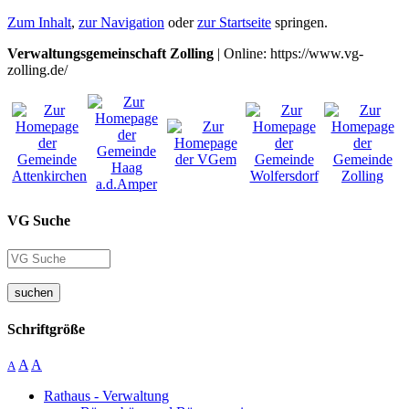
Zum Inhalt
,
zur Navigation
oder
zur Startseite
springen.
Verwaltungsgemeinschaft Zolling
| Online: https://www.vg-
zolling.de/
VG Suche
suchen
Schriftgröße
A
A
A
Rathaus - Verwaltung