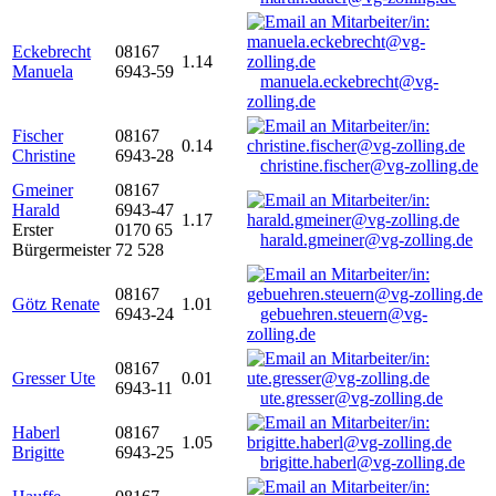
Eckebrecht
08167
1.14
Manuela
6943-59
manuela.eckebrecht@vg-
zolling.de
Fischer
08167
0.14
Christine
6943-28
christine.fischer@vg-zolling.de
Gmeiner
08167
Harald
6943-47
1.17
Erster
0170 65
harald.gmeiner@vg-zolling.de
Bürgermeister
72 528
08167
Götz Renate
1.01
6943-24
gebuehren.steuern@vg-
zolling.de
08167
Gresser Ute
0.01
6943-11
ute.gresser@vg-zolling.de
Haberl
08167
1.05
Brigitte
6943-25
brigitte.haberl@vg-zolling.de