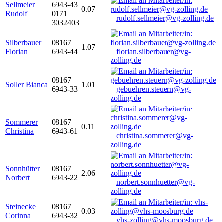
Sellmeier
6943-43
0.07
Rudolf
0171
rudolf.sellmeier@vg-zolling.de
3032403
Silberbauer
08167
1.07
Florian
6943-44
florian.silberbauer@vg-
zolling.de
08167
Soller Bianca
1.01
6943-33
gebuehren.steuern@vg-
zolling.de
Sommerer
08167
0.11
Christina
6943-61
christina.sommerer@vg-
zolling.de
Sonnhütter
08167
2.06
Norbert
6943-22
norbert.sonnhuetter@vg-
zolling.de
Steinecke
08167
0.03
Corinna
6943-32
vhs-zolling@vhs-moosburg.de