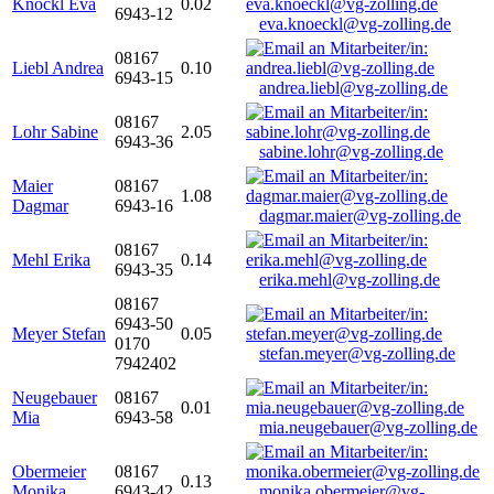
Knöckl Eva
0.02
6943-12
eva.knoeckl@vg-zolling.de
08167
Liebl Andrea
0.10
6943-15
andrea.liebl@vg-zolling.de
08167
Lohr Sabine
2.05
6943-36
sabine.lohr@vg-zolling.de
Maier
08167
1.08
Dagmar
6943-16
dagmar.maier@vg-zolling.de
08167
Mehl Erika
0.14
6943-35
erika.mehl@vg-zolling.de
08167
6943-50
Meyer Stefan
0.05
0170
stefan.meyer@vg-zolling.de
7942402
Neugebauer
08167
0.01
Mia
6943-58
mia.neugebauer@vg-zolling.de
Obermeier
08167
0.13
Monika
6943-42
monika.obermeier@vg-