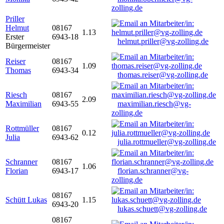
zolling.de
Priller
Helmut
08167
1.13
Erster
6943-18
helmut.priller@vg-zolling.de
Bürgermeister
Reiser
08167
1.09
Thomas
6943-34
thomas.reiser@vg-zolling.de
Riesch
08167
2.09
Maximilian
6943-55
maximilian.riesch@vg-
zolling.de
Rottmüller
08167
0.12
Julia
6943-62
julia.rottmueller@vg-zolling.de
Schranner
08167
1.06
Florian
6943-17
florian.schranner@vg-
zolling.de
08167
Schütt Lukas
1.15
6943-20
lukas.schuett@vg-zolling.de
08167