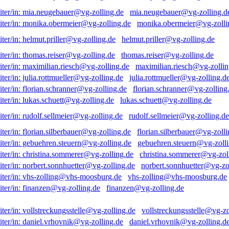
mia.neugebauer@vg-zolling.d
monika.obermeier@vg-zolli
helmut.priller@vg-zolling.de
thomas.reiser@vg-zolling.de
maximilian.riesch@vg-zollin
julia.rottmueller@vg-zolling.d
florian.schranner@vg-zolling
lukas.schuett@vg-zolling.de
rudolf.sellmeier@vg-zolling.de
florian.silberbauer@vg-zolli
gebuehren.steuern@vg-zolli
christina.sommerer@vg-zol
norbert.sonnhuetter@vg-zo
vhs-zolling@vhs-moosburg.de
finanzen@vg-zolling.de
vollstreckungsstelle@vg-zo
daniel.vrhovnik@vg-zolling.d