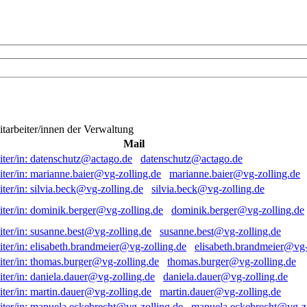
itarbeiter/innen der Verwaltung
Mail
datenschutz@actago.de
marianne.baier@vg-zolling.de
silvia.beck@vg-zolling.de
dominik.berger@vg-zolling.de
susanne.best@vg-zolling.de
elisabeth.brandmeier@vg-
thomas.burger@vg-zolling.de
daniela.dauer@vg-zolling.de
martin.dauer@vg-zolling.de
manuela.eckebrecht@vg-zo