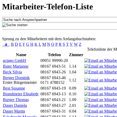
Mitarbeiter-Telefon-Liste
Sprung zu den Mitarbeitern mit dem Anfangsbuchstaben:
a
B
D
E
F
G
H
K
L
M
N
O
P
R
S
T
V
W
Z
Telefonliste der M
Name
Telefon
Zimmer
actago GmbH
09951 99990-20
Baier Marianne
08167 6943-51
1.14
Beck Silvia
08167 6943-26
1.04
Berger Dominik
08167 6943-46
1.12
Erster Bürgermeister
0171 4788152
Best Susanne
08167 6943-19
0.09
Brandmeier Elisabeth
08167 6943-13
0.10
Burger Thomas
08167 6943-21
1.09
Dauer Daniela
08167 6943-27
2.01
Dauer Martin
08167 6943-31
0.04
Eckebrecht Manuela
08167 6943-59
1.14