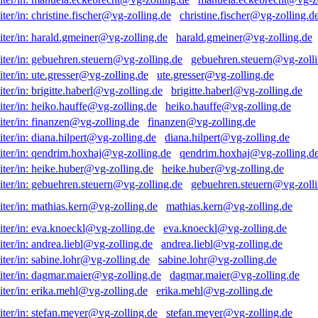
christine.fischer@vg-zolling.d
harald.gmeiner@vg-zolling.de
gebuehren.steuern@vg-zolli
ute.gresser@vg-zolling.de
brigitte.haberl@vg-zolling.de
heiko.hauffe@vg-zolling.de
finanzen@vg-zolling.de
diana.hilpert@vg-zolling.de
qendrim.hoxhaj@vg-zolling.d
heike.huber@vg-zolling.de
gebuehren.steuern@vg-zolli
mathias.kern@vg-zolling.de
eva.knoeckl@vg-zolling.de
andrea.liebl@vg-zolling.de
sabine.lohr@vg-zolling.de
dagmar.maier@vg-zolling.de
erika.mehl@vg-zolling.de
stefan.meyer@vg-zolling.de