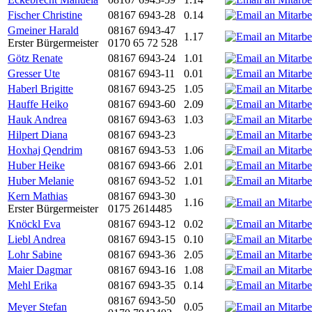
Fischer Christine
08167 6943-28
0.14
Gmeiner Harald
08167 6943-47
1.17
Erster Bürgermeister
0170 65 72 528
Götz Renate
08167 6943-24
1.01
Gresser Ute
08167 6943-11
0.01
Haberl Brigitte
08167 6943-25
1.05
Hauffe Heiko
08167 6943-60
2.09
Hauk Andrea
08167 6943-63
1.03
Hilpert Diana
08167 6943-23
Hoxhaj Qendrim
08167 6943-53
1.06
Huber Heike
08167 6943-66
2.01
Huber Melanie
08167 6943-52
1.01
Kern Mathias
08167 6943-30
1.16
Erster Bürgermeister
0175 2614485
Knöckl Eva
08167 6943-12
0.02
Liebl Andrea
08167 6943-15
0.10
Lohr Sabine
08167 6943-36
2.05
Maier Dagmar
08167 6943-16
1.08
Mehl Erika
08167 6943-35
0.14
08167 6943-50
Meyer Stefan
0.05