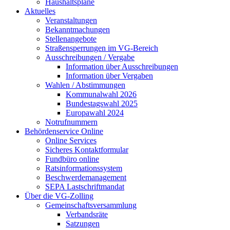
Haushaltspläne
Aktuelles
Veranstaltungen
Bekanntmachungen
Stellenangebote
Straßensperrungen im VG-Bereich
Ausschreibungen / Vergabe
Information über Ausschreibungen
Information über Vergaben
Wahlen / Abstimmungen
Kommunalwahl 2026
Bundestagswahl 2025
Europawahl 2024
Notrufnummern
Behördenservice Online
Online Services
Sicheres Kontaktformular
Fundbüro online
Ratsinformationssystem
Beschwerdemanagement
SEPA Lastschriftmandat
Über die VG-Zolling
Gemeinschaftsversammlung
Verbandsräte
Satzungen