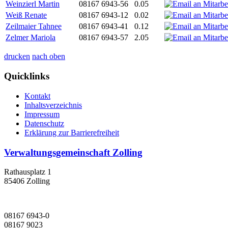
Weinzierl Martin
08167 6943-56
0.05
Weiß Renate
08167 6943-12
0.02
Zeilmaier Tahnee
08167 6943-41
0.12
Zelmer Mariola
08167 6943-57
2.05
drucken
nach oben
Quicklinks
Kontakt
Inhaltsverzeichnis
Impressum
Datenschutz
Erklärung zur Barrierefreiheit
Verwaltungsgemeinschaft Zolling
Rathausplatz 1
85406 Zolling
08167 6943-0
08167 9023