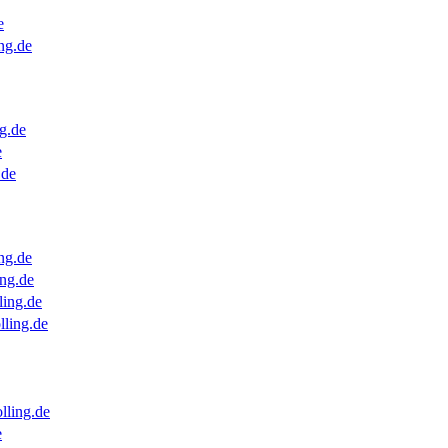
e
ng.de
g.de
e
.de
ng.de
ng.de
ling.de
lling.de
lling.de
e