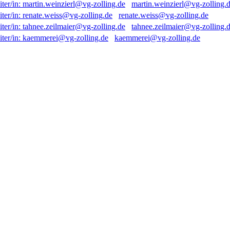
martin.weinzierl@vg-zolling.
renate.weiss@vg-zolling.de
tahnee.zeilmaier@vg-zolling.
kaemmerei@vg-zolling.de