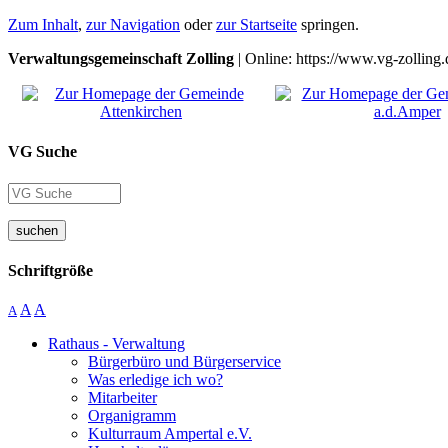
Zum Inhalt
,
zur Navigation
oder
zur Startseite
springen.
Verwaltungsgemeinschaft Zolling
| Online: https://www.vg-zolling.
VG Suche
suchen
Schriftgröße
A
A
A
Rathaus - Verwaltung
Bürgerbüro und Bürgerservice
Was erledige ich wo?
Mitarbeiter
Organigramm
Kulturraum Ampertal e.V.