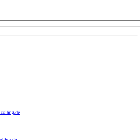
zolling.de
lling.de