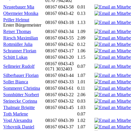
0170 7942402
Neugebauer Mia
08167 6943-58
0.01
Obermeier Monika
08167 6943-42
0.13
Priller Helmut
08167 6943-18
1.13
Erster Bürgermeister
Reiser Thomas
08167 6943-34
1.09
Riesch Maximilian
08167 6943-55
2.09
Rottmüller Julia
08167 6943-62
0.12
Schranner Florian
08167 6943-17
1.06
Schütt Lukas
08167 6943-20
1.15
08167 6943-43
Sellmeier Rudolf
0.07
0171 3032403
Silberbauer Florian
08167 6943-44
1.07
Soller Bianca
08167 6943-33
1.01
Sommerer Christina
08167 6943-61
0.11
Sonnhütter Norbert
08167 6943-22
2.06
Steinecke Corinna
08167 6943-32
0.03
Thalmair Brigitte
08167 6943-45
1.03
Toth Marlene
0.07
Vogl Alexandra
08167 6943-39
1.02
Vrhovnik Daniel
08167 6943-37
1.07