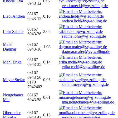
Knöckl Eva
0.02
6943-12
eva.knoeckl@vg-zolling.de
08167
Liebl Andrea
0.10
6943-15
andrea.liebl@vg-zolling.de
08167
Lohr Sabine
2.05
6943-36
sabine.lohr@vg-zolling.de
Maier
08167
1.08
Dagmar
6943-16
dagmar.maier@vg-zolling.de
08167
Mehl Erika
0.14
6943-35
erika.mehl@vg-zolling.de
08167
6943-50
Meyer Stefan
0.05
0170
stefan.meyer@vg-zolling.de
7942402
Neugebauer
08167
0.01
Mia
6943-58
mia.neugebauer@vg-zolling.de
Obermeier
08167
0.13
Monika
6943-42
monika.obermeier@vg-