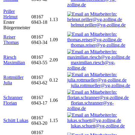
zolling.de
Priller
Helmut
08167
1.13
Erster
6943-18
helmut.priller@vg-zolling.de
Bürgermeister
Reiser
08167
1.09
Thomas
6943-34
thomas.reiser@vg-zolling.de
Riesch
08167
2.09
Maximilian
6943-55
maximilian.riesch@vg-
zolling.de
Rottmüller
08167
0.12
Julia
6943-62
julia.rottmueller@vg-zolling.de
Schranner
08167
1.06
Florian
6943-17
florian.schranner@vg-
zolling.de
08167
Schütt Lukas
1.15
6943-20
lukas.schuett@vg-zolling.de
08167