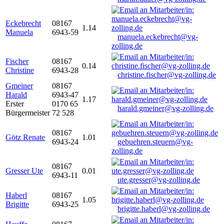
Eckebrecht
08167
1.14
Manuela
6943-59
manuela.eckebrecht@vg-
zolling.de
Fischer
08167
0.14
Christine
6943-28
christine.fischer@vg-zolling.de
Gmeiner
08167
Harald
6943-47
1.17
Erster
0170 65
harald.gmeiner@vg-zolling.de
Bürgermeister
72 528
08167
Götz Renate
1.01
6943-24
gebuehren.steuern@vg-
zolling.de
08167
Gresser Ute
0.01
6943-11
ute.gresser@vg-zolling.de
Haberl
08167
1.05
Brigitte
6943-25
brigitte.haberl@vg-zolling.de