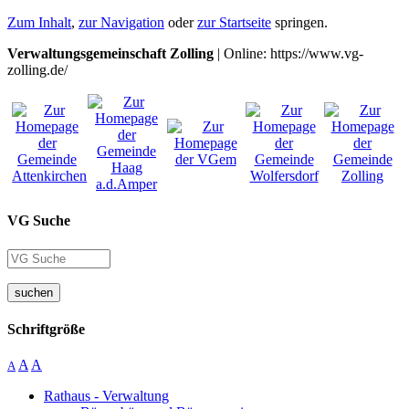
Zum Inhalt
,
zur Navigation
oder
zur Startseite
springen.
Verwaltungsgemeinschaft Zolling
| Online: https://www.vg-
zolling.de/
VG Suche
suchen
Schriftgröße
A
A
A
Rathaus - Verwaltung