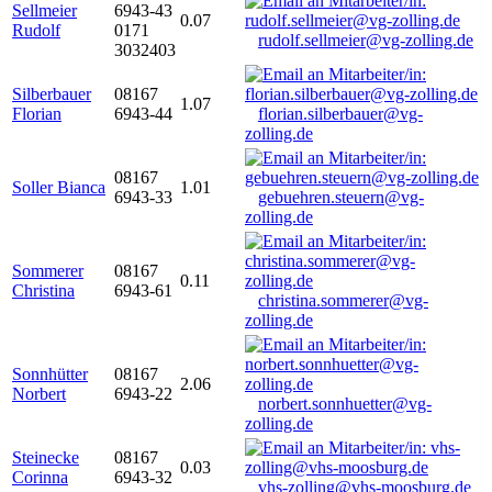
Sellmeier
6943-43
0.07
Rudolf
0171
rudolf.sellmeier@vg-zolling.de
3032403
Silberbauer
08167
1.07
Florian
6943-44
florian.silberbauer@vg-
zolling.de
08167
Soller Bianca
1.01
6943-33
gebuehren.steuern@vg-
zolling.de
Sommerer
08167
0.11
Christina
6943-61
christina.sommerer@vg-
zolling.de
Sonnhütter
08167
2.06
Norbert
6943-22
norbert.sonnhuetter@vg-
zolling.de
Steinecke
08167
0.03
Corinna
6943-32
vhs-zolling@vhs-moosburg.de