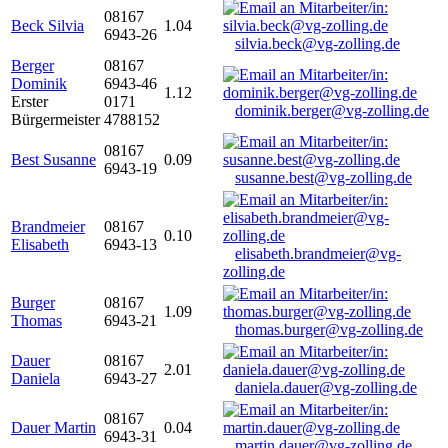
08167
Beck Silvia
1.04
6943-26
silvia.beck@vg-zolling.de
Berger
08167
Dominik
6943-46
1.12
Erster
0171
dominik.berger@vg-zolling.de
Bürgermeister
4788152
08167
Best Susanne
0.09
6943-19
susanne.best@vg-zolling.de
Brandmeier
08167
0.10
Elisabeth
6943-13
elisabeth.brandmeier@vg-
zolling.de
Burger
08167
1.09
Thomas
6943-21
thomas.burger@vg-zolling.de
Dauer
08167
2.01
Daniela
6943-27
daniela.dauer@vg-zolling.de
08167
Dauer Martin
0.04
6943-31
martin.dauer@vg-zolling.de