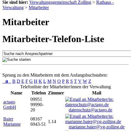
Sie sind hier:
Verwaltungsgemeinschaft Zolling
>
Rathaus -
Verwaltung
>
Mitarbeiter
Mitarbeiter
Mitarbeiter-Telefon-Liste
Sprung zu den Mitarbeitern mit dem Anfangsbuchstaben:
a
B
D
E
F
G
H
K
L
M
N
O
P
R
S
T
V
W
Z
Telefonliste der Mitarbeiter/innen der Verwaltung
Name
Telefon
Zimmer
Mail
09951
actago
99990-
GmbH
20
datenschutz@actago.de
Baier
08167
1.14
Marianne
6943-51
marianne.baier@vg-zolling.de