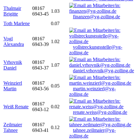
Thalmair
08167
1.03
Brigitte
6943-45
finanzen@vg-zolling.de
Toth Marlene
0.07
Vogl
08167
1.02
Alexandra
6943-39
vollstreckungsstelle@vg-
zolling.de
Vrhovnik
08167
1.07
Daniel
6943-37
daniel.vrhovnik@vg-zolling.de
Weinzierl
08167
0.05
Martin
6943-56
martin.weinzierl@vg-
zolling.de
08167
Weiß Renate
0.02
6943-12
renate.weiss@vg-zolling.de
Zeilmaier
08167
0.12
Tahnee
6943-41
tahnee.zeilmaier@vg-
zolling.de