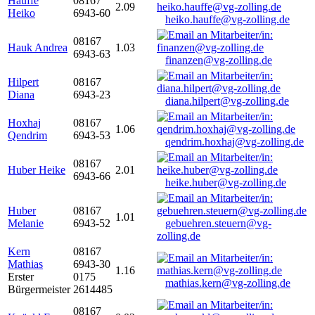
Hauffe
08167
2.09
Heiko
6943-60
heiko.hauffe@vg-zolling.de
08167
Hauk Andrea
1.03
6943-63
finanzen@vg-zolling.de
Hilpert
08167
Diana
6943-23
diana.hilpert@vg-zolling.de
Hoxhaj
08167
1.06
Qendrim
6943-53
qendrim.hoxhaj@vg-zolling.de
08167
Huber Heike
2.01
6943-66
heike.huber@vg-zolling.de
Huber
08167
1.01
Melanie
6943-52
gebuehren.steuern@vg-
zolling.de
Kern
08167
Mathias
6943-30
1.16
Erster
0175
mathias.kern@vg-zolling.de
Bürgermeister
2614485
08167