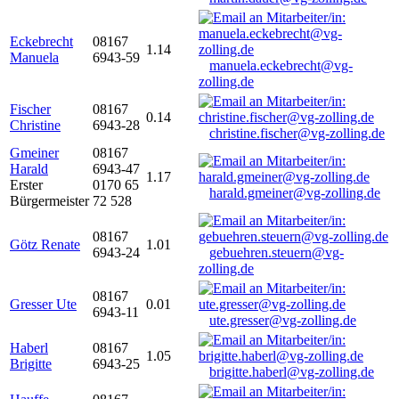
Eckebrecht
08167
1.14
Manuela
6943-59
manuela.eckebrecht@vg-
zolling.de
Fischer
08167
0.14
Christine
6943-28
christine.fischer@vg-zolling.de
Gmeiner
08167
Harald
6943-47
1.17
Erster
0170 65
harald.gmeiner@vg-zolling.de
Bürgermeister
72 528
08167
Götz Renate
1.01
6943-24
gebuehren.steuern@vg-
zolling.de
08167
Gresser Ute
0.01
6943-11
ute.gresser@vg-zolling.de
Haberl
08167
1.05
Brigitte
6943-25
brigitte.haberl@vg-zolling.de