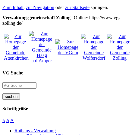
Zum Inhalt
,
zur Navigation
oder
zur Startseite
springen.
Verwaltungsgemeinschaft Zolling
| Online: https://www.vg-
zolling.de/
VG Suche
suchen
Schriftgröße
A
A
A
Rathaus - Verwaltung