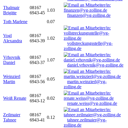
Thalmair
08167
1.03
Brigitte
6943-45
finanzen@vg-zolling.de
Toth Marlene
0.07
Vogl
08167
1.02
Alexandra
6943-39
vollstreckungsstelle@vg-
zolling.de
Vrhovnik
08167
1.07
Daniel
6943-37
daniel.vrhovnik@vg-zolling.de
Weinzierl
08167
0.05
Martin
6943-56
martin.weinzierl@vg-
zolling.de
08167
Weiß Renate
0.02
6943-12
renate.weiss@vg-zolling.de
Zeilmaier
08167
0.12
Tahnee
6943-41
tahnee.zeilmaier@vg-
zolling.de