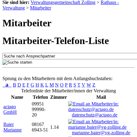
Sie sind hier:
Verwaltungsgemeinschaft Zolling
>
Rathaus -
Verwaltung
>
Mitarbeiter
Mitarbeiter
Mitarbeiter-Telefon-Liste
Sprung zu den Mitarbeitern mit dem Anfangsbuchstaben:
a
B
D
E
F
G
H
K
L
M
N
O
P
R
S
T
V
W
Z
Telefonliste der Mitarbeiter/innen der Verwaltung
Name
Telefon
Zimmer
Mail
09951
actago
99990-
GmbH
20
datenschutz@actago.de
Baier
08167
1.14
Marianne
6943-51
marianne.baier@vg-zolling.de