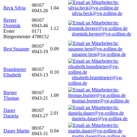
08167
Beck Silvia
1.04
6943-26
silvia.beck@vg-zolling.de
Berger
08167
Dominik
6943-46
1.12
Erster
0171
dominik.berger@vg-zolling.de
Bürgermeister
4788152
08167
Best Susanne
0.09
6943-19
susanne.best@vg-zolling.de
Brandmeier
08167
0.10
Elisabeth
6943-13
elisabeth.brandmeier@vg-
zolling.de
Burger
08167
1.09
Thomas
6943-21
thomas.burger@vg-zolling.de
Dauer
08167
2.01
Daniela
6943-27
daniela.dauer@vg-zolling.de
08167
Dauer Martin
0.04
6943-31
martin.dauer@vg-zolling.de