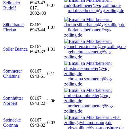
Sellmeier
6943-43
0.07
Rudolf
0171
rudolf.sellmeier@vg-zolling.de
3032403
Silberbauer
08167
1.07
Florian
6943-44
florian.silberbauer@vg-
zolling.de
08167
Soller Bianca
1.01
6943-33
gebuehren.steuern@vg-
zolling.de
Sommerer
08167
0.11
Christina
6943-61
christina.sommerer@vg-
zolling.de
Sonnhütter
08167
2.06
Norbert
6943-22
norbert.sonnhuetter@vg-
zolling.de
Steinecke
08167
0.03
Corinna
6943-32
vhs-zolling@vhs-moosburg.de