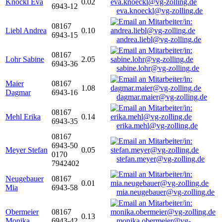
Knöckl Eva
0.02
6943-12
eva.knoeckl@vg-zolling.de
08167
Liebl Andrea
0.10
6943-15
andrea.liebl@vg-zolling.de
08167
Lohr Sabine
2.05
6943-36
sabine.lohr@vg-zolling.de
Maier
08167
1.08
Dagmar
6943-16
dagmar.maier@vg-zolling.de
08167
Mehl Erika
0.14
6943-35
erika.mehl@vg-zolling.de
08167
6943-50
Meyer Stefan
0.05
0170
stefan.meyer@vg-zolling.de
7942402
Neugebauer
08167
0.01
Mia
6943-58
mia.neugebauer@vg-zolling.de
Obermeier
08167
0.13
Monika
6943-42
monika.obermeier@vg-