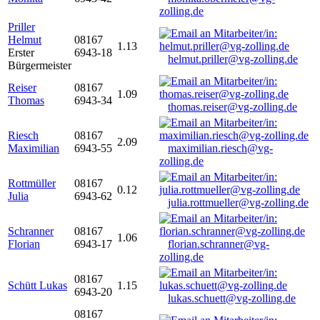
zolling.de
Priller
Helmut
08167
1.13
Erster
6943-18
helmut.priller@vg-zolling.de
Bürgermeister
Reiser
08167
1.09
Thomas
6943-34
thomas.reiser@vg-zolling.de
Riesch
08167
2.09
Maximilian
6943-55
maximilian.riesch@vg-
zolling.de
Rottmüller
08167
0.12
Julia
6943-62
julia.rottmueller@vg-zolling.de
Schranner
08167
1.06
Florian
6943-17
florian.schranner@vg-
zolling.de
08167
Schütt Lukas
1.15
6943-20
lukas.schuett@vg-zolling.de
08167