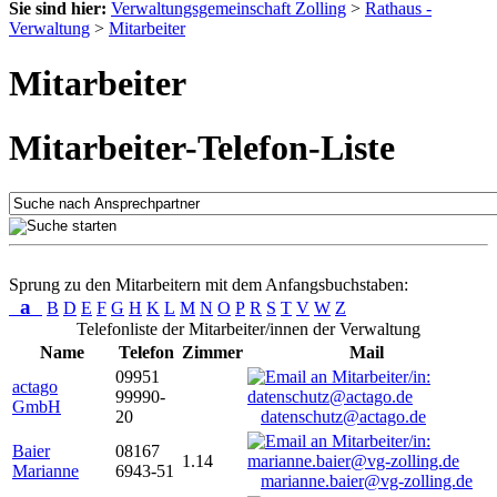
Sie sind hier:
Verwaltungsgemeinschaft Zolling
>
Rathaus -
Verwaltung
>
Mitarbeiter
Mitarbeiter
Mitarbeiter-Telefon-Liste
Sprung zu den Mitarbeitern mit dem Anfangsbuchstaben:
a
B
D
E
F
G
H
K
L
M
N
O
P
R
S
T
V
W
Z
Telefonliste der Mitarbeiter/innen der Verwaltung
Name
Telefon
Zimmer
Mail
09951
actago
99990-
GmbH
20
datenschutz@actago.de
Baier
08167
1.14
Marianne
6943-51
marianne.baier@vg-zolling.de