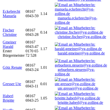
Eckebrecht
08167
1.14
Manuela
6943-59
manuela.eckebrecht@vg-
zolling.de
Fischer
08167
0.14
Christine
6943-28
christine.fischer@vg-zolling.de
Gmeiner
08167
Harald
6943-47
1.17
Erster
0170 65
harald.gmeiner@vg-zolling.de
Bürgermeister
72 528
08167
Götz Renate
1.01
6943-24
gebuehren.steuern@vg-
zolling.de
08167
Gresser Ute
0.01
6943-11
ute.gresser@vg-zolling.de
Haberl
08167
1.05
Brigitte
6943-25
brigitte.haberl@vg-zolling.de