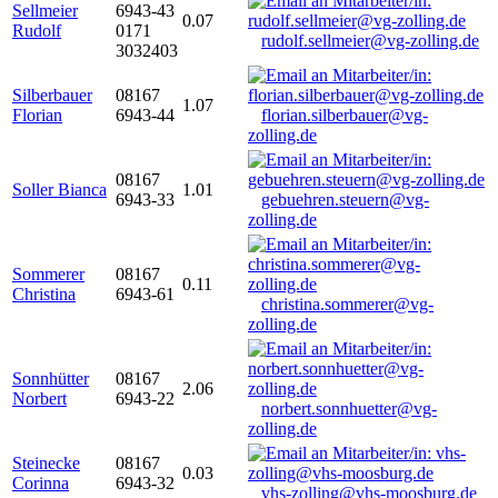
Sellmeier
6943-43
0.07
Rudolf
0171
rudolf.sellmeier@vg-zolling.de
3032403
Silberbauer
08167
1.07
Florian
6943-44
florian.silberbauer@vg-
zolling.de
08167
Soller Bianca
1.01
6943-33
gebuehren.steuern@vg-
zolling.de
Sommerer
08167
0.11
Christina
6943-61
christina.sommerer@vg-
zolling.de
Sonnhütter
08167
2.06
Norbert
6943-22
norbert.sonnhuetter@vg-
zolling.de
Steinecke
08167
0.03
Corinna
6943-32
vhs-zolling@vhs-moosburg.de