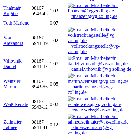
Thalmair
08167
1.03
Brigitte
6943-45
finanzen@vg-zolling.de
Toth Marlene
0.07
Vogl
08167
1.02
Alexandra
6943-39
vollstreckungsstelle@vg-
zolling.de
Vrhovnik
08167
1.07
Daniel
6943-37
daniel.vrhovnik@vg-zolling.de
Weinzierl
08167
0.05
Martin
6943-56
martin.weinzierl@vg-
zolling.de
08167
Weiß Renate
0.02
6943-12
renate.weiss@vg-zolling.de
Zeilmaier
08167
0.12
Tahnee
6943-41
tahnee.zeilmaier@vg-
zolling.de