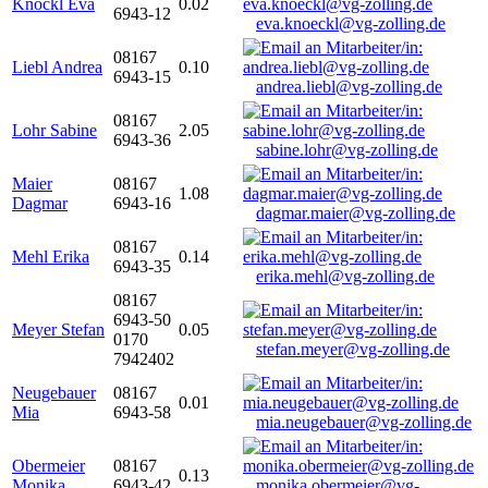
Knöckl Eva
0.02
6943-12
eva.knoeckl@vg-zolling.de
08167
Liebl Andrea
0.10
6943-15
andrea.liebl@vg-zolling.de
08167
Lohr Sabine
2.05
6943-36
sabine.lohr@vg-zolling.de
Maier
08167
1.08
Dagmar
6943-16
dagmar.maier@vg-zolling.de
08167
Mehl Erika
0.14
6943-35
erika.mehl@vg-zolling.de
08167
6943-50
Meyer Stefan
0.05
0170
stefan.meyer@vg-zolling.de
7942402
Neugebauer
08167
0.01
Mia
6943-58
mia.neugebauer@vg-zolling.de
Obermeier
08167
0.13
Monika
6943-42
monika.obermeier@vg-