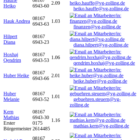
Hauffe
08167
2.09
Heiko
6943-60
heiko.hauffe@vg-zolling.de
08167
Hauk Andrea
1.03
6943-63
finanzen@vg-zolling.de
Hilpert
08167
Diana
6943-23
diana.hilpert@vg-zolling.de
Hoxhaj
08167
1.06
Qendrim
6943-53
qendrim.hoxhaj@vg-zolling.de
08167
Huber Heike
2.01
6943-66
heike.huber@vg-zolling.de
Huber
08167
1.01
Melanie
6943-52
gebuehren.steuern@vg-
zolling.de
Kern
08167
Mathias
6943-30
1.16
Erster
0175
mathias.kern@vg-zolling.de
Bürgermeister
2614485
08167