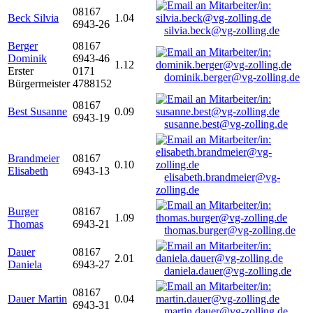
08167
Beck Silvia
1.04
6943-26
silvia.beck@vg-zolling.de
Berger
08167
Dominik
6943-46
1.12
Erster
0171
dominik.berger@vg-zolling.de
Bürgermeister
4788152
08167
Best Susanne
0.09
6943-19
susanne.best@vg-zolling.de
Brandmeier
08167
0.10
Elisabeth
6943-13
elisabeth.brandmeier@vg-
zolling.de
Burger
08167
1.09
Thomas
6943-21
thomas.burger@vg-zolling.de
Dauer
08167
2.01
Daniela
6943-27
daniela.dauer@vg-zolling.de
08167
Dauer Martin
0.04
6943-31
martin.dauer@vg-zolling.de