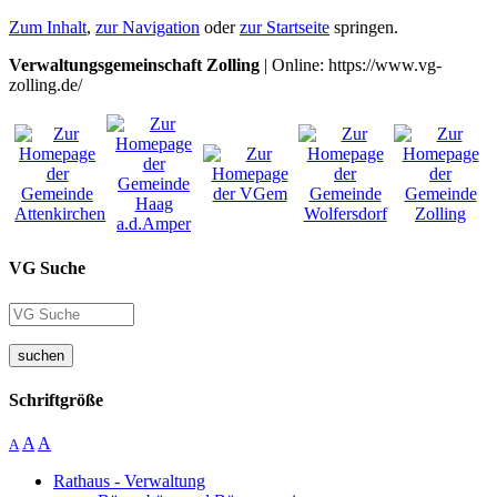
Zum Inhalt
,
zur Navigation
oder
zur Startseite
springen.
Verwaltungsgemeinschaft Zolling
| Online: https://www.vg-
zolling.de/
VG Suche
suchen
Schriftgröße
A
A
A
Rathaus - Verwaltung