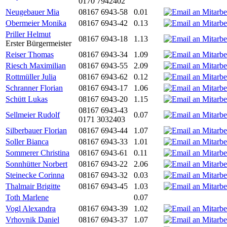
0170 7942402
Neugebauer Mia
08167 6943-58
0.01
Obermeier Monika
08167 6943-42
0.13
Priller Helmut
08167 6943-18
1.13
Erster Bürgermeister
Reiser Thomas
08167 6943-34
1.09
Riesch Maximilian
08167 6943-55
2.09
Rottmüller Julia
08167 6943-62
0.12
Schranner Florian
08167 6943-17
1.06
Schütt Lukas
08167 6943-20
1.15
08167 6943-43
Sellmeier Rudolf
0.07
0171 3032403
Silberbauer Florian
08167 6943-44
1.07
Soller Bianca
08167 6943-33
1.01
Sommerer Christina
08167 6943-61
0.11
Sonnhütter Norbert
08167 6943-22
2.06
Steinecke Corinna
08167 6943-32
0.03
Thalmair Brigitte
08167 6943-45
1.03
Toth Marlene
0.07
Vogl Alexandra
08167 6943-39
1.02
Vrhovnik Daniel
08167 6943-37
1.07