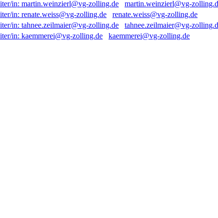
martin.weinzierl@vg-zolling.
renate.weiss@vg-zolling.de
tahnee.zeilmaier@vg-zolling.
kaemmerei@vg-zolling.de