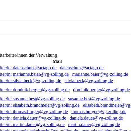
itarbeiter/innen der Verwaltung
Mail
datenschutz@actago.de
marianne.baier@vg-zolling.de
silvia.beck@vg-zolling.de
dominik.berger@vg-zolling.de
susanne.best@vg-zolling.de
elisabeth.brandmeier@vg-
thomas.burger@vg-zolling.de
daniela.dauer@vg-zolling.de
martin.dauer@vg-zolling.de
manuela.eckebrecht@vg-zo