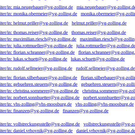
mia.neugebauer@vg-zolling.d
monika.obermeier@vg-zolli
helmut.priller@vg-zolling.de
thomas.reiser@vg-zolling.de
maximilian.riesch@vg-zollin
julia.rottmueller@vg-zolling.d
florian.schranner@vg-zolling
lukas.schuett@vg-zolling.de
rudolf.sellmeier@vg-zolling.de
florian.silberbauer@vg-zolli
gebuehren.steuern@vg-zolli
christina.sommerer@vg-zol
norbert.sonnhuetter@vg-zo
vhs-zolling@vhs-moosburg.de
finanzen@vg-zolling.de
vollstreckungsstelle@vg-zo
daniel.vrhovnik@vg-zolling.d