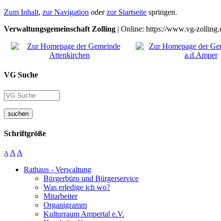
Zum Inhalt
,
zur Navigation
oder
zur Startseite
springen.
Verwaltungsgemeinschaft Zolling
| Online: https://www.vg-zolling.
VG Suche
suchen
Schriftgröße
A
A
A
Rathaus - Verwaltung
Bürgerbüro und Bürgerservice
Was erledige ich wo?
Mitarbeiter
Organigramm
Kulturraum Ampertal e.V.