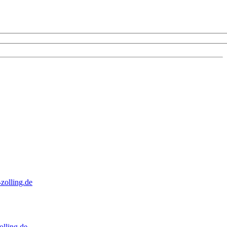
zolling.de
lling.de