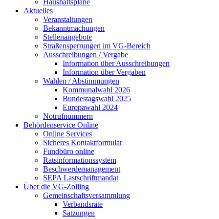
Haushaltspläne
Aktuelles
Veranstaltungen
Bekanntmachungen
Stellenangebote
Straßensperrungen im VG-Bereich
Ausschreibungen / Vergabe
Information über Ausschreibungen
Information über Vergaben
Wahlen / Abstimmungen
Kommunalwahl 2026
Bundestagswahl 2025
Europawahl 2024
Notrufnummern
Behördenservice Online
Online Services
Sicheres Kontaktformular
Fundbüro online
Ratsinformationssystem
Beschwerdemanagement
SEPA Lastschriftmandat
Über die VG-Zolling
Gemeinschaftsversammlung
Verbandsräte
Satzungen