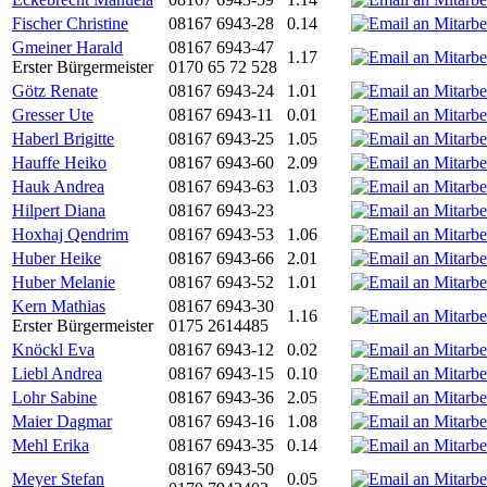
Fischer Christine
08167 6943-28
0.14
Gmeiner Harald
08167 6943-47
1.17
Erster Bürgermeister
0170 65 72 528
Götz Renate
08167 6943-24
1.01
Gresser Ute
08167 6943-11
0.01
Haberl Brigitte
08167 6943-25
1.05
Hauffe Heiko
08167 6943-60
2.09
Hauk Andrea
08167 6943-63
1.03
Hilpert Diana
08167 6943-23
Hoxhaj Qendrim
08167 6943-53
1.06
Huber Heike
08167 6943-66
2.01
Huber Melanie
08167 6943-52
1.01
Kern Mathias
08167 6943-30
1.16
Erster Bürgermeister
0175 2614485
Knöckl Eva
08167 6943-12
0.02
Liebl Andrea
08167 6943-15
0.10
Lohr Sabine
08167 6943-36
2.05
Maier Dagmar
08167 6943-16
1.08
Mehl Erika
08167 6943-35
0.14
08167 6943-50
Meyer Stefan
0.05