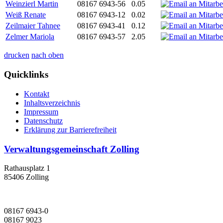
Weinzierl Martin
08167 6943-56
0.05
Weiß Renate
08167 6943-12
0.02
Zeilmaier Tahnee
08167 6943-41
0.12
Zelmer Mariola
08167 6943-57
2.05
drucken
nach oben
Quicklinks
Kontakt
Inhaltsverzeichnis
Impressum
Datenschutz
Erklärung zur Barrierefreiheit
Verwaltungsgemeinschaft Zolling
Rathausplatz 1
85406 Zolling
08167 6943-0
08167 9023