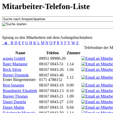
Mitarbeiter-Telefon-Liste
Sprung zu den Mitarbeitern mit dem Anfangsbuchstaben:
a
B
D
E
F
G
H
K
L
M
N
O
P
R
S
T
V
W
Z
Telefonliste der M
Name
Telefon
Zimmer
actago GmbH
09951 99990-20
Baier Marianne
08167 6943-51
1.14
Beck Silvia
08167 6943-26
1.04
Berger Dominik
08167 6943-46
1.12
Erster Bürgermeister
0171 4788152
Best Susanne
08167 6943-19
0.09
Brandmeier Elisabeth
08167 6943-13
0.10
Burger Thomas
08167 6943-21
1.09
Dauer Daniela
08167 6943-27
2.01
Dauer Martin
08167 6943-31
0.04
Eckebrecht Manuela
08167 6943-59
1.14