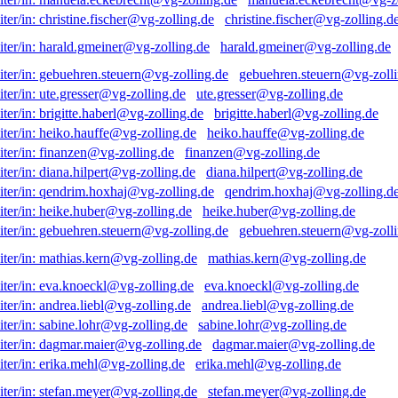
christine.fischer@vg-zolling.d
harald.gmeiner@vg-zolling.de
gebuehren.steuern@vg-zolli
ute.gresser@vg-zolling.de
brigitte.haberl@vg-zolling.de
heiko.hauffe@vg-zolling.de
finanzen@vg-zolling.de
diana.hilpert@vg-zolling.de
qendrim.hoxhaj@vg-zolling.d
heike.huber@vg-zolling.de
gebuehren.steuern@vg-zolli
mathias.kern@vg-zolling.de
eva.knoeckl@vg-zolling.de
andrea.liebl@vg-zolling.de
sabine.lohr@vg-zolling.de
dagmar.maier@vg-zolling.de
erika.mehl@vg-zolling.de
stefan.meyer@vg-zolling.de