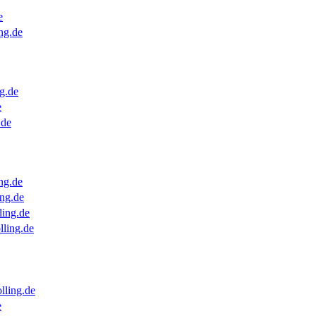
e
ng.de
g.de
e
.de
ng.de
ng.de
ling.de
lling.de
lling.de
e