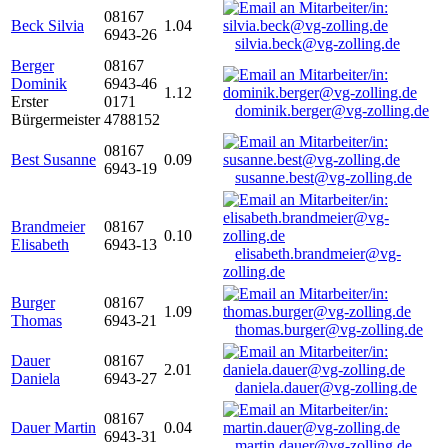
08167
Beck Silvia
1.04
6943-26
silvia.beck@vg-zolling.de
Berger
08167
Dominik
6943-46
1.12
Erster
0171
dominik.berger@vg-zolling.de
Bürgermeister
4788152
08167
Best Susanne
0.09
6943-19
susanne.best@vg-zolling.de
Brandmeier
08167
0.10
Elisabeth
6943-13
elisabeth.brandmeier@vg-
zolling.de
Burger
08167
1.09
Thomas
6943-21
thomas.burger@vg-zolling.de
Dauer
08167
2.01
Daniela
6943-27
daniela.dauer@vg-zolling.de
08167
Dauer Martin
0.04
6943-31
martin.dauer@vg-zolling.de