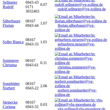
Sellmeier
6943-43
0.07
Rudolf
0171
rudolf.sellmeier@vg-zolling.de
3032403
Silberbauer
08167
1.07
Florian
6943-44
florian.silberbauer@vg-
zolling.de
08167
Soller Bianca
1.01
6943-33
gebuehren.steuern@vg-
zolling.de
Sommerer
08167
0.11
Christina
6943-61
christina.sommerer@vg-
zolling.de
Sonnhütter
08167
2.06
Norbert
6943-22
norbert.sonnhuetter@vg-
zolling.de
Steinecke
08167
0.03
Corinna
6943-32
vhs-zolling@vhs-moosburg.de