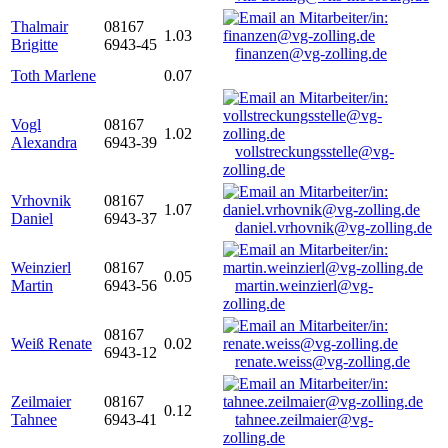
Thalmair
08167
1.03
Brigitte
6943-45
finanzen@vg-zolling.de
Toth Marlene
0.07
Vogl
08167
1.02
Alexandra
6943-39
vollstreckungsstelle@vg-
zolling.de
Vrhovnik
08167
1.07
Daniel
6943-37
daniel.vrhovnik@vg-zolling.de
Weinzierl
08167
0.05
Martin
6943-56
martin.weinzierl@vg-
zolling.de
08167
Weiß Renate
0.02
6943-12
renate.weiss@vg-zolling.de
Zeilmaier
08167
0.12
Tahnee
6943-41
tahnee.zeilmaier@vg-
zolling.de