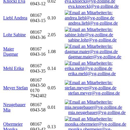
Knöckl Eva
0.02
6943-12
eva.knoeckl@vg-zolling.de
08167
Liebl Andrea
0.10
6943-15
andrea.liebl@vg-zolling.de
08167
Lohr Sabine
2.05
6943-36
sabine.lohr@vg-zolling.de
Maier
08167
1.08
Dagmar
6943-16
dagmar.maier@vg-zolling.de
08167
Mehl Erika
0.14
6943-35
erika.mehl@vg-zolling.de
08167
6943-50
Meyer Stefan
0.05
0170
stefan.meyer@vg-zolling.de
7942402
Neugebauer
08167
0.01
Mia
6943-58
mia.neugebauer@vg-zolling.de
Obermeier
08167
0.13
Monika
6943-42
monika.obermeier@vg-