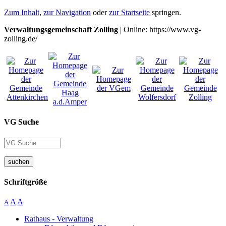
Zum Inhalt
,
zur Navigation
oder
zur Startseite
springen.
Verwaltungsgemeinschaft Zolling
| Online: https://www.vg-
zolling.de/
VG Suche
suchen
Schriftgröße
A
A
A
Rathaus - Verwaltung