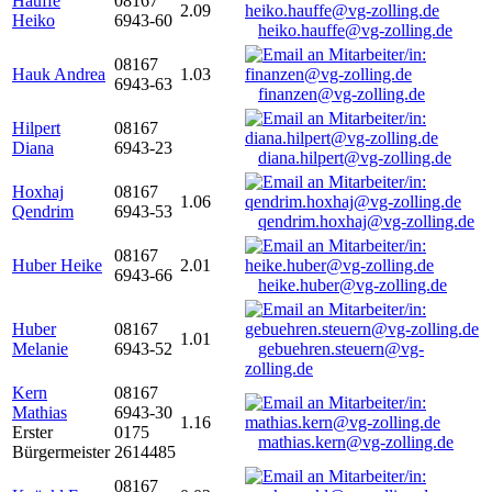
Hauffe
08167
2.09
Heiko
6943-60
heiko.hauffe@vg-zolling.de
08167
Hauk Andrea
1.03
6943-63
finanzen@vg-zolling.de
Hilpert
08167
Diana
6943-23
diana.hilpert@vg-zolling.de
Hoxhaj
08167
1.06
Qendrim
6943-53
qendrim.hoxhaj@vg-zolling.de
08167
Huber Heike
2.01
6943-66
heike.huber@vg-zolling.de
Huber
08167
1.01
Melanie
6943-52
gebuehren.steuern@vg-
zolling.de
Kern
08167
Mathias
6943-30
1.16
Erster
0175
mathias.kern@vg-zolling.de
Bürgermeister
2614485
08167