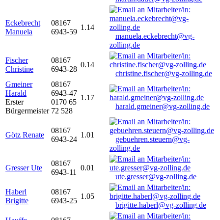
Eckebrecht
08167
1.14
Manuela
6943-59
manuela.eckebrecht@vg-
zolling.de
Fischer
08167
0.14
Christine
6943-28
christine.fischer@vg-zolling.de
Gmeiner
08167
Harald
6943-47
1.17
Erster
0170 65
harald.gmeiner@vg-zolling.de
Bürgermeister
72 528
08167
Götz Renate
1.01
6943-24
gebuehren.steuern@vg-
zolling.de
08167
Gresser Ute
0.01
6943-11
ute.gresser@vg-zolling.de
Haberl
08167
1.05
Brigitte
6943-25
brigitte.haberl@vg-zolling.de