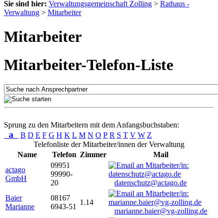
Sie sind hier:
Verwaltungsgemeinschaft Zolling
>
Rathaus -
Verwaltung
>
Mitarbeiter
Mitarbeiter
Mitarbeiter-Telefon-Liste
Sprung zu den Mitarbeitern mit dem Anfangsbuchstaben:
a
B
D
E
F
G
H
K
L
M
N
O
P
R
S
T
V
W
Z
Telefonliste der Mitarbeiter/innen der Verwaltung
Name
Telefon
Zimmer
Mail
09951
actago
99990-
GmbH
20
datenschutz@actago.de
Baier
08167
1.14
Marianne
6943-51
marianne.baier@vg-zolling.de