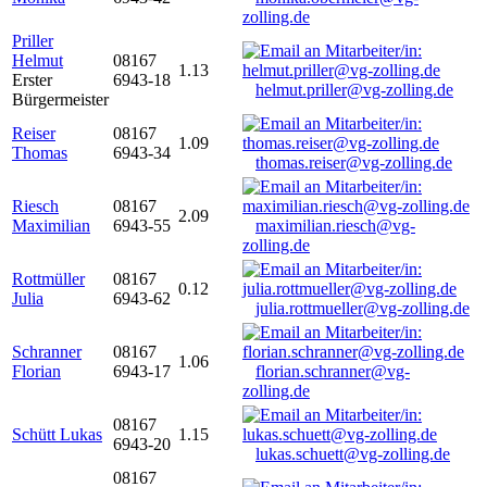
zolling.de
Priller
Helmut
08167
1.13
Erster
6943-18
helmut.priller@vg-zolling.de
Bürgermeister
Reiser
08167
1.09
Thomas
6943-34
thomas.reiser@vg-zolling.de
Riesch
08167
2.09
Maximilian
6943-55
maximilian.riesch@vg-
zolling.de
Rottmüller
08167
0.12
Julia
6943-62
julia.rottmueller@vg-zolling.de
Schranner
08167
1.06
Florian
6943-17
florian.schranner@vg-
zolling.de
08167
Schütt Lukas
1.15
6943-20
lukas.schuett@vg-zolling.de
08167