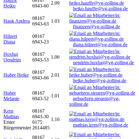
Hauffe
08167
2.09
Heiko
6943-60
heiko.hauffe@vg-zolling.de
08167
Hauk Andrea
1.03
6943-63
finanzen@vg-zolling.de
Hilpert
08167
Diana
6943-23
diana.hilpert@vg-zolling.de
Hoxhaj
08167
1.06
Qendrim
6943-53
qendrim.hoxhaj@vg-zolling.de
08167
Huber Heike
2.01
6943-66
heike.huber@vg-zolling.de
Huber
08167
1.01
Melanie
6943-52
gebuehren.steuern@vg-
zolling.de
Kern
08167
Mathias
6943-30
1.16
Erster
0175
mathias.kern@vg-zolling.de
Bürgermeister
2614485
08167