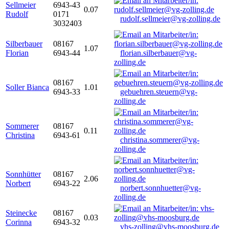
Sellmeier
6943-43
0.07
Rudolf
0171
rudolf.sellmeier@vg-zolling.de
3032403
Silberbauer
08167
1.07
Florian
6943-44
florian.silberbauer@vg-
zolling.de
08167
Soller Bianca
1.01
6943-33
gebuehren.steuern@vg-
zolling.de
Sommerer
08167
0.11
Christina
6943-61
christina.sommerer@vg-
zolling.de
Sonnhütter
08167
2.06
Norbert
6943-22
norbert.sonnhuetter@vg-
zolling.de
Steinecke
08167
0.03
Corinna
6943-32
vhs-zolling@vhs-moosburg.de