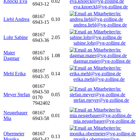
Knöckl Eva
0.02
6943-12
eva.knoeckl@vg-zolling.de
08167
Liebl Andrea
0.10
6943-15
andrea.liebl@vg-zolling.de
08167
Lohr Sabine
2.05
6943-36
sabine.lohr@vg-zolling.de
Maier
08167
1.08
Dagmar
6943-16
dagmar.maier@vg-zolling.de
08167
Mehl Erika
0.14
6943-35
erika.mehl@vg-zolling.de
08167
6943-50
Meyer Stefan
0.05
0170
stefan.meyer@vg-zolling.de
7942402
Neugebauer
08167
0.01
Mia
6943-58
mia.neugebauer@vg-zolling.de
Obermeier
08167
0.13
Monika
6943-42
monika.obermeier@vg-