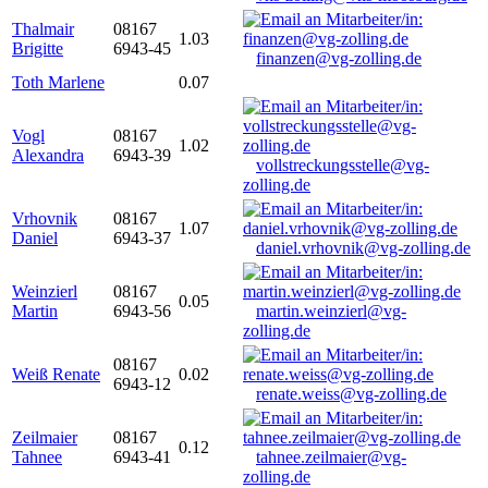
Thalmair
08167
1.03
Brigitte
6943-45
finanzen@vg-zolling.de
Toth Marlene
0.07
Vogl
08167
1.02
Alexandra
6943-39
vollstreckungsstelle@vg-
zolling.de
Vrhovnik
08167
1.07
Daniel
6943-37
daniel.vrhovnik@vg-zolling.de
Weinzierl
08167
0.05
Martin
6943-56
martin.weinzierl@vg-
zolling.de
08167
Weiß Renate
0.02
6943-12
renate.weiss@vg-zolling.de
Zeilmaier
08167
0.12
Tahnee
6943-41
tahnee.zeilmaier@vg-
zolling.de