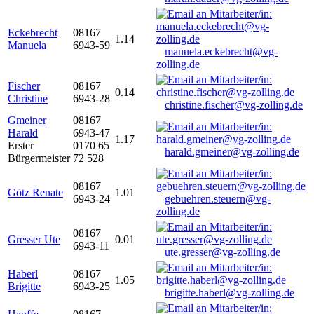
Eckebrecht
08167
1.14
Manuela
6943-59
manuela.eckebrecht@vg-
zolling.de
Fischer
08167
0.14
Christine
6943-28
christine.fischer@vg-zolling.de
Gmeiner
08167
Harald
6943-47
1.17
Erster
0170 65
harald.gmeiner@vg-zolling.de
Bürgermeister
72 528
08167
Götz Renate
1.01
6943-24
gebuehren.steuern@vg-
zolling.de
08167
Gresser Ute
0.01
6943-11
ute.gresser@vg-zolling.de
Haberl
08167
1.05
Brigitte
6943-25
brigitte.haberl@vg-zolling.de