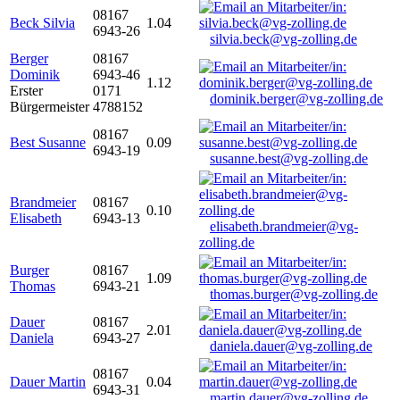
08167
Beck Silvia
1.04
6943-26
silvia.beck@vg-zolling.de
Berger
08167
Dominik
6943-46
1.12
Erster
0171
dominik.berger@vg-zolling.de
Bürgermeister
4788152
08167
Best Susanne
0.09
6943-19
susanne.best@vg-zolling.de
Brandmeier
08167
0.10
Elisabeth
6943-13
elisabeth.brandmeier@vg-
zolling.de
Burger
08167
1.09
Thomas
6943-21
thomas.burger@vg-zolling.de
Dauer
08167
2.01
Daniela
6943-27
daniela.dauer@vg-zolling.de
08167
Dauer Martin
0.04
6943-31
martin.dauer@vg-zolling.de