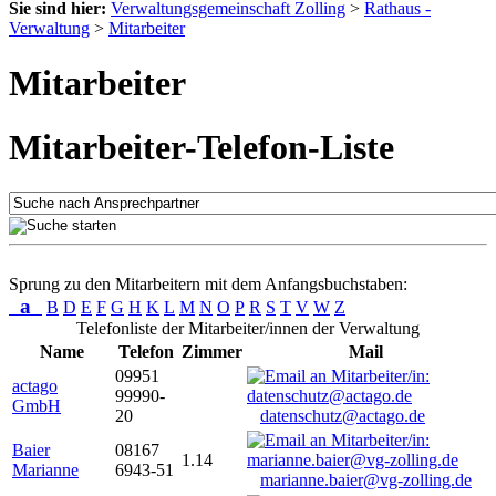
Sie sind hier:
Verwaltungsgemeinschaft Zolling
>
Rathaus -
Verwaltung
>
Mitarbeiter
Mitarbeiter
Mitarbeiter-Telefon-Liste
Sprung zu den Mitarbeitern mit dem Anfangsbuchstaben:
a
B
D
E
F
G
H
K
L
M
N
O
P
R
S
T
V
W
Z
Telefonliste der Mitarbeiter/innen der Verwaltung
Name
Telefon
Zimmer
Mail
09951
actago
99990-
GmbH
20
datenschutz@actago.de
Baier
08167
1.14
Marianne
6943-51
marianne.baier@vg-zolling.de