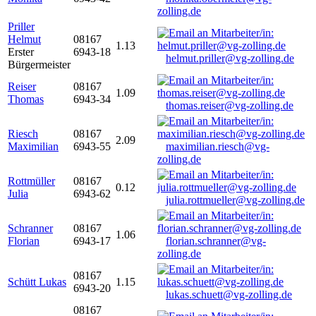
zolling.de
Priller
Helmut
08167
1.13
Erster
6943-18
helmut.priller@vg-zolling.de
Bürgermeister
Reiser
08167
1.09
Thomas
6943-34
thomas.reiser@vg-zolling.de
Riesch
08167
2.09
Maximilian
6943-55
maximilian.riesch@vg-
zolling.de
Rottmüller
08167
0.12
Julia
6943-62
julia.rottmueller@vg-zolling.de
Schranner
08167
1.06
Florian
6943-17
florian.schranner@vg-
zolling.de
08167
Schütt Lukas
1.15
6943-20
lukas.schuett@vg-zolling.de
08167