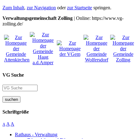
Zum Inhalt
,
zur Navigation
oder
zur Startseite
springen.
Verwaltungsgemeinschaft Zolling
| Online: https://www.vg-
zolling.de/
VG Suche
suchen
Schriftgröße
A
A
A
Rathaus - Verwaltung