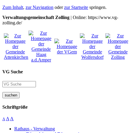
Zum Inhalt
,
zur Navigation
oder
zur Startseite
springen.
Verwaltungsgemeinschaft Zolling
| Online: https://www.vg-
zolling.de/
VG Suche
suchen
Schriftgröße
A
A
A
Rathaus - Verwaltung