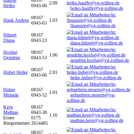
Hauffe
08167
2.09
Heiko
6943-60
heiko.hauffe@vg-zolling.de
08167
Hauk Andrea
1.03
6943-63
finanzen@vg-zolling.de
Hilpert
08167
Diana
6943-23
diana.hilpert@vg-zolling.de
Hoxhaj
08167
1.06
Qendrim
6943-53
qendrim.hoxhaj@vg-zolling.de
08167
Huber Heike
2.01
6943-66
heike.huber@vg-zolling.de
Huber
08167
1.01
Melanie
6943-52
gebuehren.steuern@vg-
zolling.de
Kern
08167
Mathias
6943-30
1.16
Erster
0175
mathias.kern@vg-zolling.de
Bürgermeister
2614485
08167