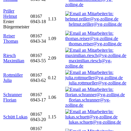
zolling.de
Priller
Helmut
08167
1.13
Erster
6943-18
helmut.priller@vg-zolling.de
Bürgermeister
Reiser
08167
1.09
Thomas
6943-34
thomas.reiser@vg-zolling.de
Riesch
08167
2.09
Maximilian
6943-55
maximilian.riesch@vg-
zolling.de
Rottmüller
08167
0.12
Julia
6943-62
julia.rottmueller@vg-zolling.de
Schranner
08167
1.06
Florian
6943-17
florian.schranner@vg-
zolling.de
08167
Schütt Lukas
1.15
6943-20
lukas.schuett@vg-zolling.de
08167