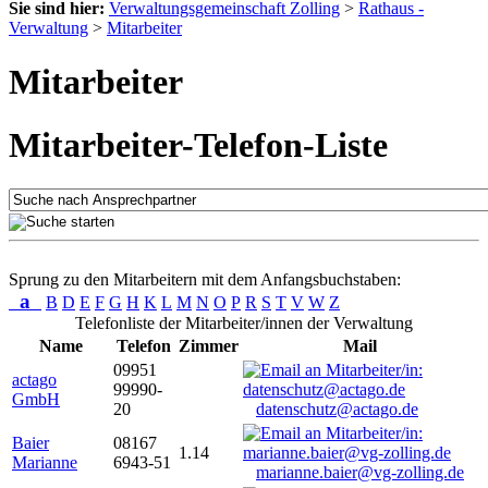
Sie sind hier:
Verwaltungsgemeinschaft Zolling
>
Rathaus -
Verwaltung
>
Mitarbeiter
Mitarbeiter
Mitarbeiter-Telefon-Liste
Sprung zu den Mitarbeitern mit dem Anfangsbuchstaben:
a
B
D
E
F
G
H
K
L
M
N
O
P
R
S
T
V
W
Z
Telefonliste der Mitarbeiter/innen der Verwaltung
Name
Telefon
Zimmer
Mail
09951
actago
99990-
GmbH
20
datenschutz@actago.de
Baier
08167
1.14
Marianne
6943-51
marianne.baier@vg-zolling.de