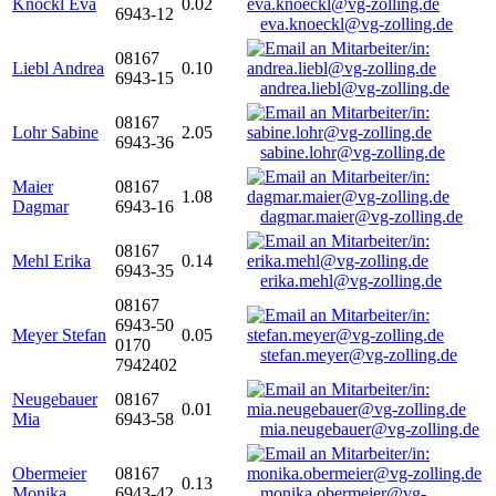
Knöckl Eva
0.02
6943-12
eva.knoeckl@vg-zolling.de
08167
Liebl Andrea
0.10
6943-15
andrea.liebl@vg-zolling.de
08167
Lohr Sabine
2.05
6943-36
sabine.lohr@vg-zolling.de
Maier
08167
1.08
Dagmar
6943-16
dagmar.maier@vg-zolling.de
08167
Mehl Erika
0.14
6943-35
erika.mehl@vg-zolling.de
08167
6943-50
Meyer Stefan
0.05
0170
stefan.meyer@vg-zolling.de
7942402
Neugebauer
08167
0.01
Mia
6943-58
mia.neugebauer@vg-zolling.de
Obermeier
08167
0.13
Monika
6943-42
monika.obermeier@vg-