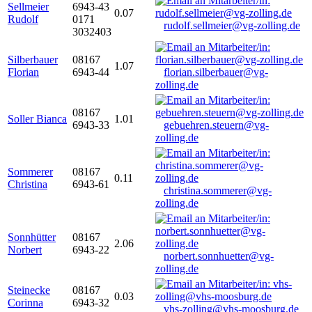
Sellmeier
6943-43
0.07
Rudolf
0171
rudolf.sellmeier@vg-zolling.de
3032403
Silberbauer
08167
1.07
Florian
6943-44
florian.silberbauer@vg-
zolling.de
08167
Soller Bianca
1.01
6943-33
gebuehren.steuern@vg-
zolling.de
Sommerer
08167
0.11
Christina
6943-61
christina.sommerer@vg-
zolling.de
Sonnhütter
08167
2.06
Norbert
6943-22
norbert.sonnhuetter@vg-
zolling.de
Steinecke
08167
0.03
Corinna
6943-32
vhs-zolling@vhs-moosburg.de