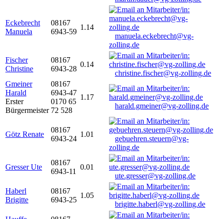
Eckebrecht
08167
1.14
Manuela
6943-59
manuela.eckebrecht@vg-
zolling.de
Fischer
08167
0.14
Christine
6943-28
christine.fischer@vg-zolling.de
Gmeiner
08167
Harald
6943-47
1.17
Erster
0170 65
harald.gmeiner@vg-zolling.de
Bürgermeister
72 528
08167
Götz Renate
1.01
6943-24
gebuehren.steuern@vg-
zolling.de
08167
Gresser Ute
0.01
6943-11
ute.gresser@vg-zolling.de
Haberl
08167
1.05
Brigitte
6943-25
brigitte.haberl@vg-zolling.de