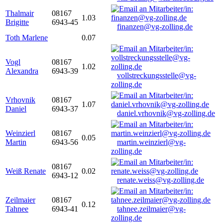
Thalmair
08167
1.03
Brigitte
6943-45
finanzen@vg-zolling.de
Toth Marlene
0.07
Vogl
08167
1.02
Alexandra
6943-39
vollstreckungsstelle@vg-
zolling.de
Vrhovnik
08167
1.07
Daniel
6943-37
daniel.vrhovnik@vg-zolling.de
Weinzierl
08167
0.05
Martin
6943-56
martin.weinzierl@vg-
zolling.de
08167
Weiß Renate
0.02
6943-12
renate.weiss@vg-zolling.de
Zeilmaier
08167
0.12
Tahnee
6943-41
tahnee.zeilmaier@vg-
zolling.de