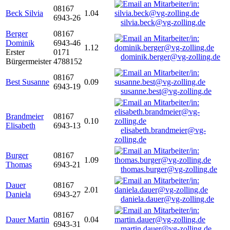
08167
Beck Silvia
1.04
6943-26
silvia.beck@vg-zolling.de
Berger
08167
Dominik
6943-46
1.12
Erster
0171
dominik.berger@vg-zolling.de
Bürgermeister
4788152
08167
Best Susanne
0.09
6943-19
susanne.best@vg-zolling.de
Brandmeier
08167
0.10
Elisabeth
6943-13
elisabeth.brandmeier@vg-
zolling.de
Burger
08167
1.09
Thomas
6943-21
thomas.burger@vg-zolling.de
Dauer
08167
2.01
Daniela
6943-27
daniela.dauer@vg-zolling.de
08167
Dauer Martin
0.04
6943-31
martin.dauer@vg-zolling.de