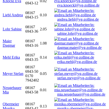
Knöckl Eva
0.02
6943-12
eva.knoeckl@vg-zolling.de
08167
Liebl Andrea
0.10
6943-15
andrea.liebl@vg-zolling.de
08167
Lohr Sabine
2.05
6943-36
sabine.lohr@vg-zolling.de
Maier
08167
1.08
Dagmar
6943-16
dagmar.maier@vg-zolling.de
08167
Mehl Erika
0.14
6943-35
erika.mehl@vg-zolling.de
08167
6943-50
Meyer Stefan
0.05
0170
stefan.meyer@vg-zolling.de
7942402
Neugebauer
08167
0.01
Mia
6943-58
mia.neugebauer@vg-zolling.de
Obermeier
08167
0.13
Monika
6943-42
monika.obermeier@vg-