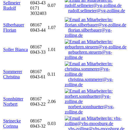
Sellmeier
6943-43
0.07
Rudolf
0171
rudolf.sellmeier@vg-zolling.de
3032403
Silberbauer
08167
1.07
Florian
6943-44
florian.silberbauer@vg-
zolling.de
08167
Soller Bianca
1.01
6943-33
gebuehren.steuern@vg-
zolling.de
Sommerer
08167
0.11
Christina
6943-61
christina.sommerer@vg-
zolling.de
Sonnhütter
08167
2.06
Norbert
6943-22
norbert.sonnhuetter@vg-
zolling.de
Steinecke
08167
0.03
Corinna
6943-32
vhs-zolling@vhs-moosburg.de