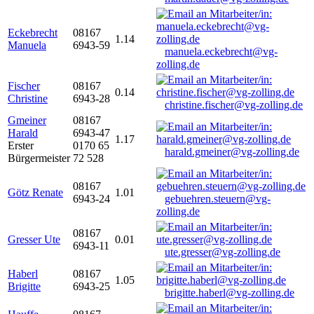
Eckebrecht
08167
1.14
Manuela
6943-59
manuela.eckebrecht@vg-
zolling.de
Fischer
08167
0.14
Christine
6943-28
christine.fischer@vg-zolling.de
Gmeiner
08167
Harald
6943-47
1.17
Erster
0170 65
harald.gmeiner@vg-zolling.de
Bürgermeister
72 528
08167
Götz Renate
1.01
6943-24
gebuehren.steuern@vg-
zolling.de
08167
Gresser Ute
0.01
6943-11
ute.gresser@vg-zolling.de
Haberl
08167
1.05
Brigitte
6943-25
brigitte.haberl@vg-zolling.de