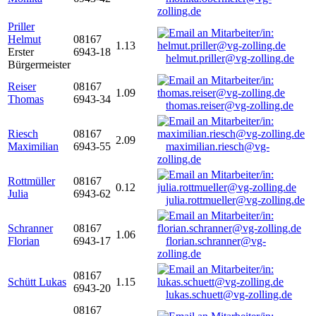
zolling.de
Priller
Helmut
08167
1.13
Erster
6943-18
helmut.priller@vg-zolling.de
Bürgermeister
Reiser
08167
1.09
Thomas
6943-34
thomas.reiser@vg-zolling.de
Riesch
08167
2.09
Maximilian
6943-55
maximilian.riesch@vg-
zolling.de
Rottmüller
08167
0.12
Julia
6943-62
julia.rottmueller@vg-zolling.de
Schranner
08167
1.06
Florian
6943-17
florian.schranner@vg-
zolling.de
08167
Schütt Lukas
1.15
6943-20
lukas.schuett@vg-zolling.de
08167