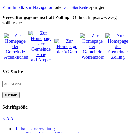
Zum Inhalt
,
zur Navigation
oder
zur Startseite
springen.
Verwaltungsgemeinschaft Zolling
| Online: https://www.vg-
zolling.de/
VG Suche
suchen
Schriftgröße
A
A
A
Rathaus - Verwaltung