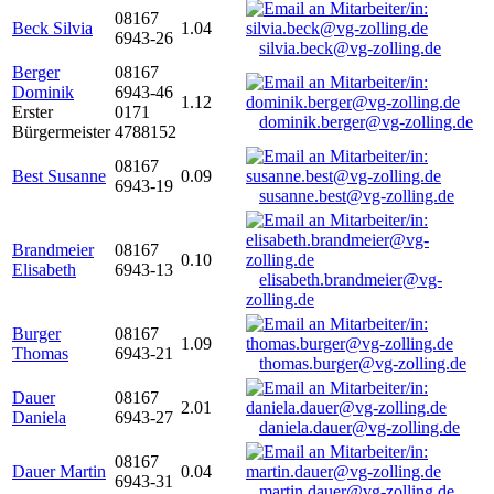
08167
Beck Silvia
1.04
6943-26
silvia.beck@vg-zolling.de
Berger
08167
Dominik
6943-46
1.12
Erster
0171
dominik.berger@vg-zolling.de
Bürgermeister
4788152
08167
Best Susanne
0.09
6943-19
susanne.best@vg-zolling.de
Brandmeier
08167
0.10
Elisabeth
6943-13
elisabeth.brandmeier@vg-
zolling.de
Burger
08167
1.09
Thomas
6943-21
thomas.burger@vg-zolling.de
Dauer
08167
2.01
Daniela
6943-27
daniela.dauer@vg-zolling.de
08167
Dauer Martin
0.04
6943-31
martin.dauer@vg-zolling.de