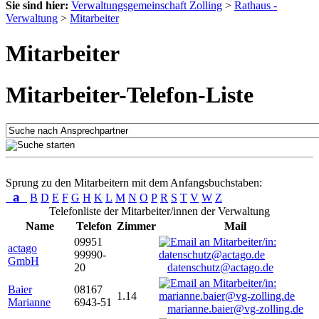
Sie sind hier:
Verwaltungsgemeinschaft Zolling
>
Rathaus -
Verwaltung
>
Mitarbeiter
Mitarbeiter
Mitarbeiter-Telefon-Liste
Sprung zu den Mitarbeitern mit dem Anfangsbuchstaben:
a
B
D
E
F
G
H
K
L
M
N
O
P
R
S
T
V
W
Z
Telefonliste der Mitarbeiter/innen der Verwaltung
Name
Telefon
Zimmer
Mail
09951
actago
99990-
GmbH
20
datenschutz@actago.de
Baier
08167
1.14
Marianne
6943-51
marianne.baier@vg-zolling.de