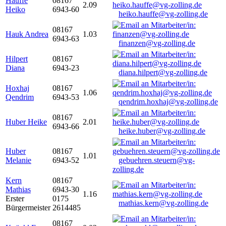
Hauffe
08167
2.09
Heiko
6943-60
heiko.hauffe@vg-zolling.de
08167
Hauk Andrea
1.03
6943-63
finanzen@vg-zolling.de
Hilpert
08167
Diana
6943-23
diana.hilpert@vg-zolling.de
Hoxhaj
08167
1.06
Qendrim
6943-53
qendrim.hoxhaj@vg-zolling.de
08167
Huber Heike
2.01
6943-66
heike.huber@vg-zolling.de
Huber
08167
1.01
Melanie
6943-52
gebuehren.steuern@vg-
zolling.de
Kern
08167
Mathias
6943-30
1.16
Erster
0175
mathias.kern@vg-zolling.de
Bürgermeister
2614485
08167