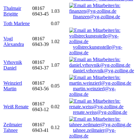
Thalmair
08167
1.03
Brigitte
6943-45
finanzen@vg-zolling.de
Toth Marlene
0.07
Vogl
08167
1.02
Alexandra
6943-39
vollstreckungsstelle@vg-
zolling.de
Vrhovnik
08167
1.07
Daniel
6943-37
daniel.vrhovnik@vg-zolling.de
Weinzierl
08167
0.05
Martin
6943-56
martin.weinzierl@vg-
zolling.de
08167
Weiß Renate
0.02
6943-12
renate.weiss@vg-zolling.de
Zeilmaier
08167
0.12
Tahnee
6943-41
tahnee.zeilmaier@vg-
zolling.de