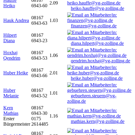
Hauffe
08167
2.09
Heiko
6943-60
heiko.hauffe@vg-zolling.de
08167
Hauk Andrea
1.03
6943-63
finanzen@vg-zolling.de
Hilpert
08167
Diana
6943-23
diana.hilpert@vg-zolling.de
Hoxhaj
08167
1.06
Qendrim
6943-53
qendrim.hoxhaj@vg-zolling.de
08167
Huber Heike
2.01
6943-66
heike.huber@vg-zolling.de
Huber
08167
1.01
Melanie
6943-52
gebuehren.steuern@vg-
zolling.de
Kern
08167
Mathias
6943-30
1.16
Erster
0175
mathias.kern@vg-zolling.de
Bürgermeister
2614485
08167