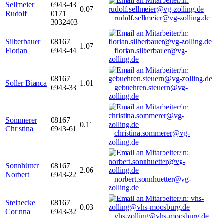
Sellmeier
6943-43
0.07
Rudolf
0171
rudolf.sellmeier@vg-zolling.de
3032403
Silberbauer
08167
1.07
Florian
6943-44
florian.silberbauer@vg-
zolling.de
08167
Soller Bianca
1.01
6943-33
gebuehren.steuern@vg-
zolling.de
Sommerer
08167
0.11
Christina
6943-61
christina.sommerer@vg-
zolling.de
Sonnhütter
08167
2.06
Norbert
6943-22
norbert.sonnhuetter@vg-
zolling.de
Steinecke
08167
0.03
Corinna
6943-32
vhs-zolling@vhs-moosburg.de