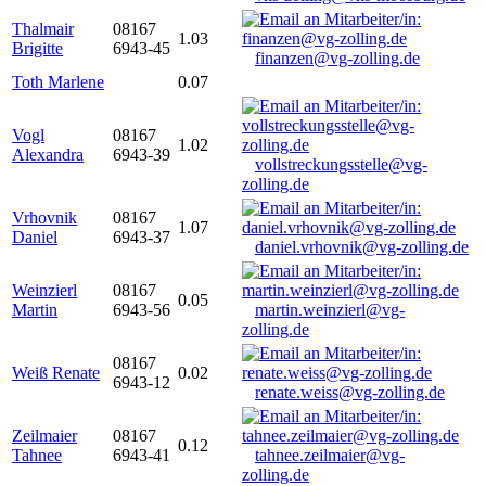
Thalmair
08167
1.03
Brigitte
6943-45
finanzen@vg-zolling.de
Toth Marlene
0.07
Vogl
08167
1.02
Alexandra
6943-39
vollstreckungsstelle@vg-
zolling.de
Vrhovnik
08167
1.07
Daniel
6943-37
daniel.vrhovnik@vg-zolling.de
Weinzierl
08167
0.05
Martin
6943-56
martin.weinzierl@vg-
zolling.de
08167
Weiß Renate
0.02
6943-12
renate.weiss@vg-zolling.de
Zeilmaier
08167
0.12
Tahnee
6943-41
tahnee.zeilmaier@vg-
zolling.de