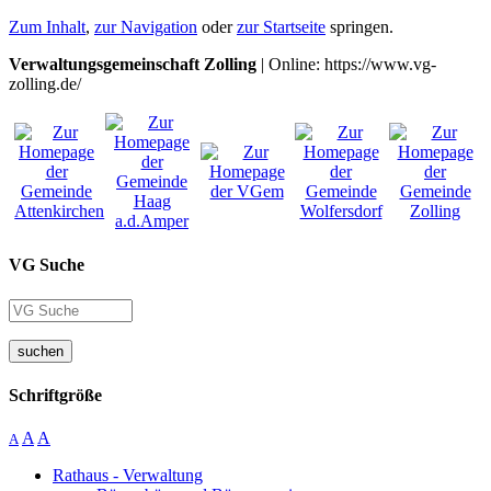
Zum Inhalt
,
zur Navigation
oder
zur Startseite
springen.
Verwaltungsgemeinschaft Zolling
| Online: https://www.vg-
zolling.de/
VG Suche
suchen
Schriftgröße
A
A
A
Rathaus - Verwaltung