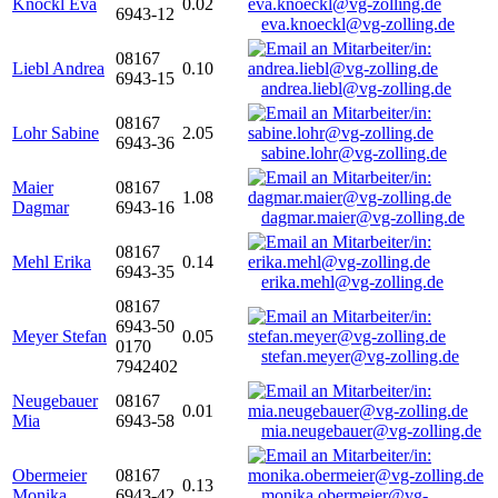
Knöckl Eva
0.02
6943-12
eva.knoeckl@vg-zolling.de
08167
Liebl Andrea
0.10
6943-15
andrea.liebl@vg-zolling.de
08167
Lohr Sabine
2.05
6943-36
sabine.lohr@vg-zolling.de
Maier
08167
1.08
Dagmar
6943-16
dagmar.maier@vg-zolling.de
08167
Mehl Erika
0.14
6943-35
erika.mehl@vg-zolling.de
08167
6943-50
Meyer Stefan
0.05
0170
stefan.meyer@vg-zolling.de
7942402
Neugebauer
08167
0.01
Mia
6943-58
mia.neugebauer@vg-zolling.de
Obermeier
08167
0.13
Monika
6943-42
monika.obermeier@vg-