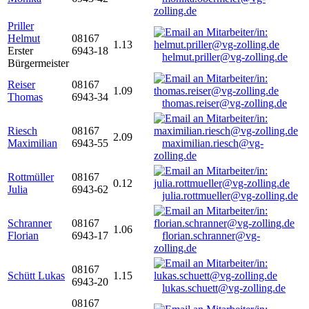
zolling.de
Priller
Helmut
08167
1.13
Erster
6943-18
helmut.priller@vg-zolling.de
Bürgermeister
Reiser
08167
1.09
Thomas
6943-34
thomas.reiser@vg-zolling.de
Riesch
08167
2.09
Maximilian
6943-55
maximilian.riesch@vg-
zolling.de
Rottmüller
08167
0.12
Julia
6943-62
julia.rottmueller@vg-zolling.de
Schranner
08167
1.06
Florian
6943-17
florian.schranner@vg-
zolling.de
08167
Schütt Lukas
1.15
6943-20
lukas.schuett@vg-zolling.de
08167