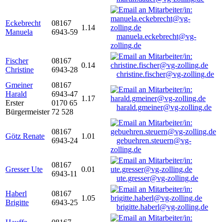
Eckebrecht
08167
1.14
Manuela
6943-59
manuela.eckebrecht@vg-
zolling.de
Fischer
08167
0.14
Christine
6943-28
christine.fischer@vg-zolling.de
Gmeiner
08167
Harald
6943-47
1.17
Erster
0170 65
harald.gmeiner@vg-zolling.de
Bürgermeister
72 528
08167
Götz Renate
1.01
6943-24
gebuehren.steuern@vg-
zolling.de
08167
Gresser Ute
0.01
6943-11
ute.gresser@vg-zolling.de
Haberl
08167
1.05
Brigitte
6943-25
brigitte.haberl@vg-zolling.de