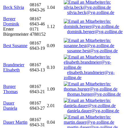
08167
Beck Silvia
1.04
6943-26
silvia.beck@vg-zolling.de
Berger
08167
Dominik
6943-46
1.12
Erster
0171
dominik.berger@vg-zolling.de
Bürgermeister
4788152
08167
Best Susanne
0.09
6943-19
susanne.best@vg-zolling.de
Brandmeier
08167
0.10
Elisabeth
6943-13
elisabeth.brandmeier@vg-
zolling.de
Burger
08167
1.09
Thomas
6943-21
thomas.burger@vg-zolling.de
Dauer
08167
2.01
Daniela
6943-27
daniela.dauer@vg-zolling.de
08167
Dauer Martin
0.04
6943-31
martin.dauer@vg-zolling.de