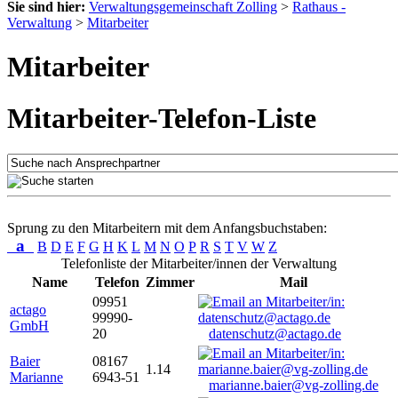
Sie sind hier:
Verwaltungsgemeinschaft Zolling
>
Rathaus -
Verwaltung
>
Mitarbeiter
Mitarbeiter
Mitarbeiter-Telefon-Liste
Sprung zu den Mitarbeitern mit dem Anfangsbuchstaben:
a
B
D
E
F
G
H
K
L
M
N
O
P
R
S
T
V
W
Z
Telefonliste der Mitarbeiter/innen der Verwaltung
Name
Telefon
Zimmer
Mail
09951
actago
99990-
GmbH
20
datenschutz@actago.de
Baier
08167
1.14
Marianne
6943-51
marianne.baier@vg-zolling.de