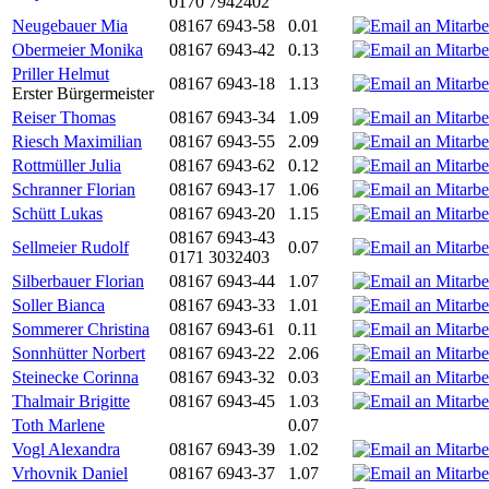
0170 7942402
Neugebauer Mia
08167 6943-58
0.01
Obermeier Monika
08167 6943-42
0.13
Priller Helmut
08167 6943-18
1.13
Erster Bürgermeister
Reiser Thomas
08167 6943-34
1.09
Riesch Maximilian
08167 6943-55
2.09
Rottmüller Julia
08167 6943-62
0.12
Schranner Florian
08167 6943-17
1.06
Schütt Lukas
08167 6943-20
1.15
08167 6943-43
Sellmeier Rudolf
0.07
0171 3032403
Silberbauer Florian
08167 6943-44
1.07
Soller Bianca
08167 6943-33
1.01
Sommerer Christina
08167 6943-61
0.11
Sonnhütter Norbert
08167 6943-22
2.06
Steinecke Corinna
08167 6943-32
0.03
Thalmair Brigitte
08167 6943-45
1.03
Toth Marlene
0.07
Vogl Alexandra
08167 6943-39
1.02
Vrhovnik Daniel
08167 6943-37
1.07