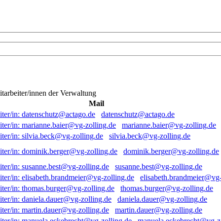
itarbeiter/innen der Verwaltung
Mail
datenschutz@actago.de
marianne.baier@vg-zolling.de
silvia.beck@vg-zolling.de
dominik.berger@vg-zolling.de
susanne.best@vg-zolling.de
elisabeth.brandmeier@vg-
thomas.burger@vg-zolling.de
daniela.dauer@vg-zolling.de
martin.dauer@vg-zolling.de
manuela.eckebrecht@vg-zo