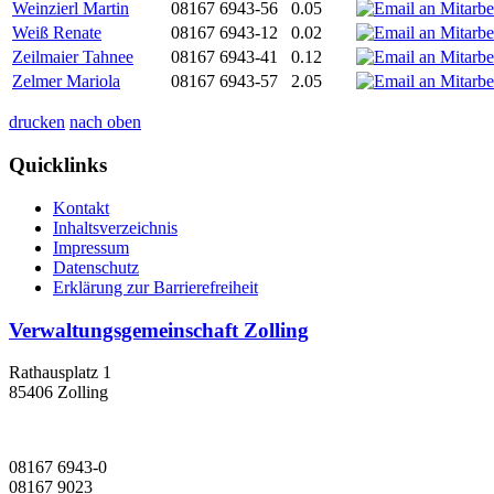
Weinzierl Martin
08167 6943-56
0.05
Weiß Renate
08167 6943-12
0.02
Zeilmaier Tahnee
08167 6943-41
0.12
Zelmer Mariola
08167 6943-57
2.05
drucken
nach oben
Quicklinks
Kontakt
Inhaltsverzeichnis
Impressum
Datenschutz
Erklärung zur Barrierefreiheit
Verwaltungsgemeinschaft Zolling
Rathausplatz 1
85406 Zolling
08167 6943-0
08167 9023