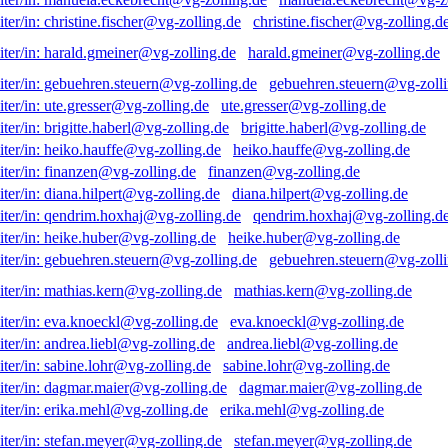
christine.fischer@vg-zolling.d
harald.gmeiner@vg-zolling.de
gebuehren.steuern@vg-zolli
ute.gresser@vg-zolling.de
brigitte.haberl@vg-zolling.de
heiko.hauffe@vg-zolling.de
finanzen@vg-zolling.de
diana.hilpert@vg-zolling.de
qendrim.hoxhaj@vg-zolling.d
heike.huber@vg-zolling.de
gebuehren.steuern@vg-zolli
mathias.kern@vg-zolling.de
eva.knoeckl@vg-zolling.de
andrea.liebl@vg-zolling.de
sabine.lohr@vg-zolling.de
dagmar.maier@vg-zolling.de
erika.mehl@vg-zolling.de
stefan.meyer@vg-zolling.de