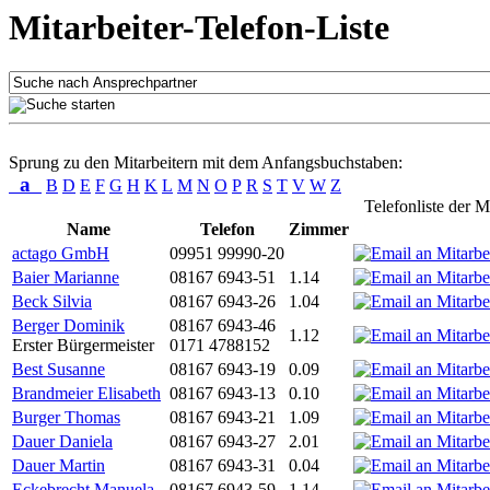
Mitarbeiter-Telefon-Liste
Sprung zu den Mitarbeitern mit dem Anfangsbuchstaben:
a
B
D
E
F
G
H
K
L
M
N
O
P
R
S
T
V
W
Z
Telefonliste der M
Name
Telefon
Zimmer
actago GmbH
09951 99990-20
Baier Marianne
08167 6943-51
1.14
Beck Silvia
08167 6943-26
1.04
Berger Dominik
08167 6943-46
1.12
Erster Bürgermeister
0171 4788152
Best Susanne
08167 6943-19
0.09
Brandmeier Elisabeth
08167 6943-13
0.10
Burger Thomas
08167 6943-21
1.09
Dauer Daniela
08167 6943-27
2.01
Dauer Martin
08167 6943-31
0.04
Eckebrecht Manuela
08167 6943-59
1.14