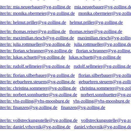
mia.neugebauer@vg-zolling.d
monika.obermeier@vg-zolli
helmut.priller@vg-zolling.de
thomas.reiser@vg-zolling.de
maximilian.riesch@vg-zollin
julia.rottmueller@vg-zolling.d
florian.schranner@vg-zolling
lukas.schuett@vg-zolling.de
rudolf.sellmeier@vg-zolling.de
florian.silberbauer@vg-zolli
gebuehren.steuern@vg-zolli
christina.sommerer@vg-zol
norbert.sonnhuetter@vg-zo
vhs-zolling@vhs-moosburg.de
finanzen@vg-zolling.de
vollstreckungsstelle@vg-zo
daniel.vrhovnik@vg-zolling.d