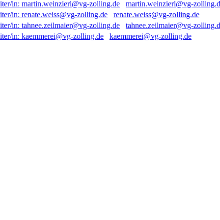
martin.weinzierl@vg-zolling.
renate.weiss@vg-zolling.de
tahnee.zeilmaier@vg-zolling.
kaemmerei@vg-zolling.de