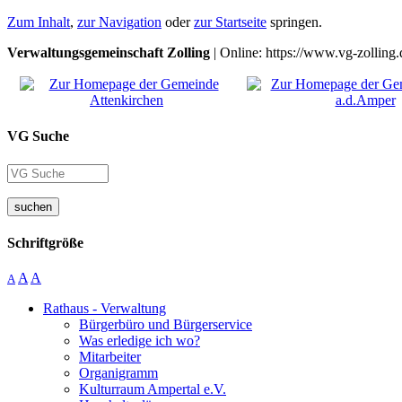
Zum Inhalt
,
zur Navigation
oder
zur Startseite
springen.
Verwaltungsgemeinschaft Zolling
| Online: https://www.vg-zolling.
VG Suche
suchen
Schriftgröße
A
A
A
Rathaus - Verwaltung
Bürgerbüro und Bürgerservice
Was erledige ich wo?
Mitarbeiter
Organigramm
Kulturraum Ampertal e.V.