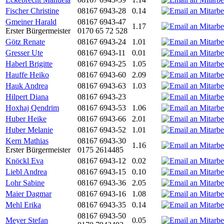
Fischer Christine
08167 6943-28
0.14
Gmeiner Harald
08167 6943-47
1.17
Erster Bürgermeister
0170 65 72 528
Götz Renate
08167 6943-24
1.01
Gresser Ute
08167 6943-11
0.01
Haberl Brigitte
08167 6943-25
1.05
Hauffe Heiko
08167 6943-60
2.09
Hauk Andrea
08167 6943-63
1.03
Hilpert Diana
08167 6943-23
Hoxhaj Qendrim
08167 6943-53
1.06
Huber Heike
08167 6943-66
2.01
Huber Melanie
08167 6943-52
1.01
Kern Mathias
08167 6943-30
1.16
Erster Bürgermeister
0175 2614485
Knöckl Eva
08167 6943-12
0.02
Liebl Andrea
08167 6943-15
0.10
Lohr Sabine
08167 6943-36
2.05
Maier Dagmar
08167 6943-16
1.08
Mehl Erika
08167 6943-35
0.14
08167 6943-50
Meyer Stefan
0.05