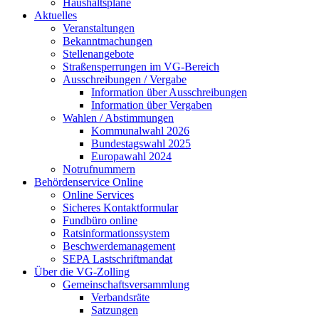
Haushaltspläne
Aktuelles
Veranstaltungen
Bekanntmachungen
Stellenangebote
Straßensperrungen im VG-Bereich
Ausschreibungen / Vergabe
Information über Ausschreibungen
Information über Vergaben
Wahlen / Abstimmungen
Kommunalwahl 2026
Bundestagswahl 2025
Europawahl 2024
Notrufnummern
Behördenservice Online
Online Services
Sicheres Kontaktformular
Fundbüro online
Ratsinformationssystem
Beschwerdemanagement
SEPA Lastschriftmandat
Über die VG-Zolling
Gemeinschaftsversammlung
Verbandsräte
Satzungen