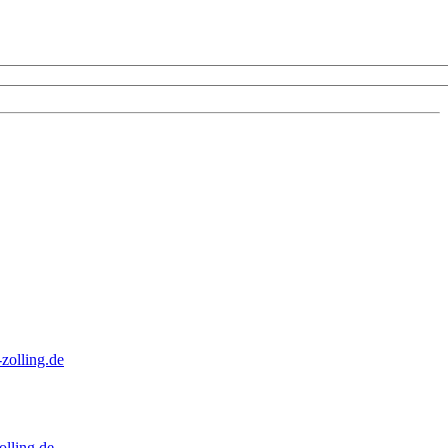
zolling.de
lling.de