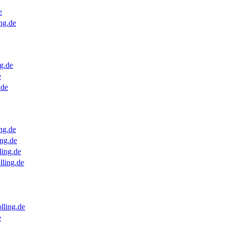
e
ng.de
g.de
e
.de
ng.de
ng.de
ling.de
lling.de
lling.de
e