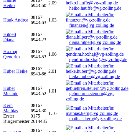
Hauffe
08167
2.09
Heiko
6943-60
heiko.hauffe@vg-zolling.de
08167
Hauk Andrea
1.03
6943-63
finanzen@vg-zolling.de
Hilpert
08167
Diana
6943-23
diana.hilpert@vg-zolling.de
Hoxhaj
08167
1.06
Qendrim
6943-53
qendrim.hoxhaj@vg-zolling.de
08167
Huber Heike
2.01
6943-66
heike.huber@vg-zolling.de
Huber
08167
1.01
Melanie
6943-52
gebuehren.steuern@vg-
zolling.de
Kern
08167
Mathias
6943-30
1.16
Erster
0175
mathias.kern@vg-zolling.de
Bürgermeister
2614485
08167