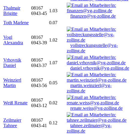
Thalmair
08167
1.03
Brigitte
6943-45
finanzen@vg-zolling.de
Toth Marlene
0.07
Vogl
08167
1.02
Alexandra
6943-39
vollstreckungsstelle@vg-
zolling.de
Vrhovnik
08167
1.07
Daniel
6943-37
daniel.vrhovnik@vg-zolling.de
Weinzierl
08167
0.05
Martin
6943-56
martin.weinzierl@vg-
zolling.de
08167
Weiß Renate
0.02
6943-12
renate.weiss@vg-zolling.de
Zeilmaier
08167
0.12
Tahnee
6943-41
tahnee.zeilmaier@vg-
zolling.de