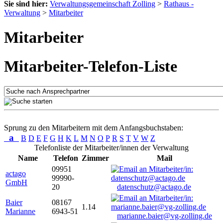
Sie sind hier:
Verwaltungsgemeinschaft Zolling
>
Rathaus -
Verwaltung
>
Mitarbeiter
Mitarbeiter
Mitarbeiter-Telefon-Liste
Sprung zu den Mitarbeitern mit dem Anfangsbuchstaben:
a
B
D
E
F
G
H
K
L
M
N
O
P
R
S
T
V
W
Z
Telefonliste der Mitarbeiter/innen der Verwaltung
Name
Telefon
Zimmer
Mail
09951
actago
99990-
GmbH
20
datenschutz@actago.de
Baier
08167
1.14
Marianne
6943-51
marianne.baier@vg-zolling.de