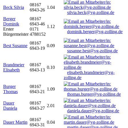
08167
Beck Silvia
1.04
6943-26
silvia.beck@vg-zolling.de
Berger
08167
Dominik
6943-46
1.12
Erster
0171
dominik.berger@vg-zolling.de
Bürgermeister
4788152
08167
Best Susanne
0.09
6943-19
susanne.best@vg-zolling.de
Brandmeier
08167
0.10
Elisabeth
6943-13
elisabeth.brandmeier@vg-
zolling.de
Burger
08167
1.09
Thomas
6943-21
thomas.burger@vg-zolling.de
Dauer
08167
2.01
Daniela
6943-27
daniela.dauer@vg-zolling.de
08167
Dauer Martin
0.04
6943-31
martin.dauer@vg-zolling.de