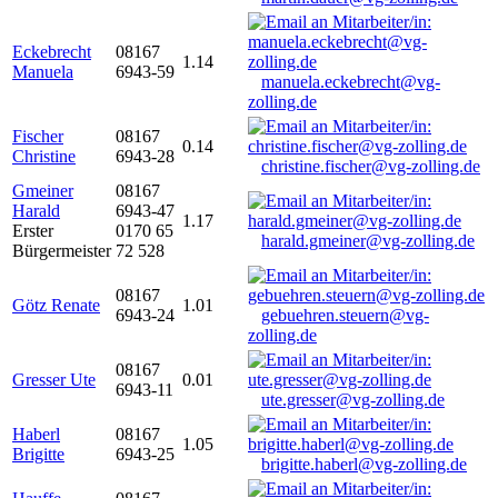
Eckebrecht
08167
1.14
Manuela
6943-59
manuela.eckebrecht@vg-
zolling.de
Fischer
08167
0.14
Christine
6943-28
christine.fischer@vg-zolling.de
Gmeiner
08167
Harald
6943-47
1.17
Erster
0170 65
harald.gmeiner@vg-zolling.de
Bürgermeister
72 528
08167
Götz Renate
1.01
6943-24
gebuehren.steuern@vg-
zolling.de
08167
Gresser Ute
0.01
6943-11
ute.gresser@vg-zolling.de
Haberl
08167
1.05
Brigitte
6943-25
brigitte.haberl@vg-zolling.de