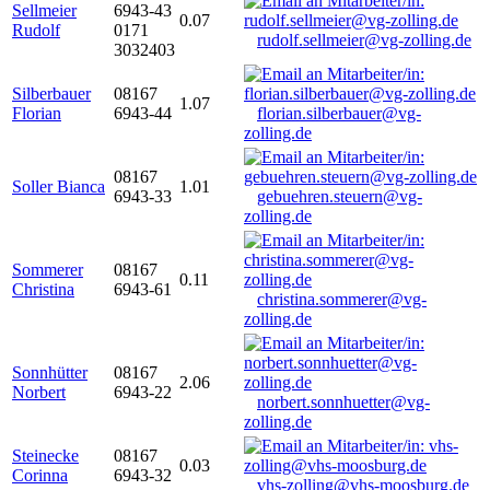
Sellmeier
6943-43
0.07
Rudolf
0171
rudolf.sellmeier@vg-zolling.de
3032403
Silberbauer
08167
1.07
Florian
6943-44
florian.silberbauer@vg-
zolling.de
08167
Soller Bianca
1.01
6943-33
gebuehren.steuern@vg-
zolling.de
Sommerer
08167
0.11
Christina
6943-61
christina.sommerer@vg-
zolling.de
Sonnhütter
08167
2.06
Norbert
6943-22
norbert.sonnhuetter@vg-
zolling.de
Steinecke
08167
0.03
Corinna
6943-32
vhs-zolling@vhs-moosburg.de