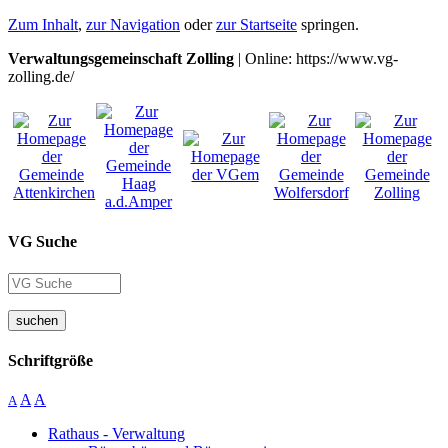
Zum Inhalt
,
zur Navigation
oder
zur Startseite
springen.
Verwaltungsgemeinschaft Zolling
| Online: https://www.vg-
zolling.de/
VG Suche
suchen
Schriftgröße
A
A
A
Rathaus - Verwaltung