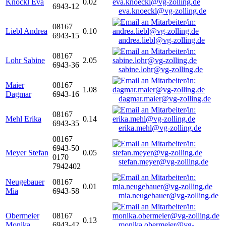
Knöckl Eva
0.02
6943-12
eva.knoeckl@vg-zolling.de
08167
Liebl Andrea
0.10
6943-15
andrea.liebl@vg-zolling.de
08167
Lohr Sabine
2.05
6943-36
sabine.lohr@vg-zolling.de
Maier
08167
1.08
Dagmar
6943-16
dagmar.maier@vg-zolling.de
08167
Mehl Erika
0.14
6943-35
erika.mehl@vg-zolling.de
08167
6943-50
Meyer Stefan
0.05
0170
stefan.meyer@vg-zolling.de
7942402
Neugebauer
08167
0.01
Mia
6943-58
mia.neugebauer@vg-zolling.de
Obermeier
08167
0.13
Monika
6943-42
monika.obermeier@vg-