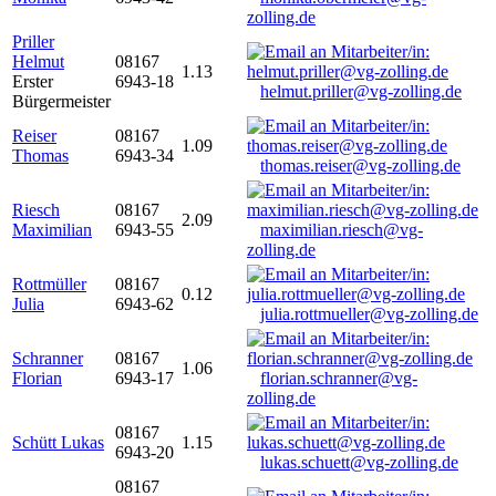
zolling.de
Priller
Helmut
08167
1.13
Erster
6943-18
helmut.priller@vg-zolling.de
Bürgermeister
Reiser
08167
1.09
Thomas
6943-34
thomas.reiser@vg-zolling.de
Riesch
08167
2.09
Maximilian
6943-55
maximilian.riesch@vg-
zolling.de
Rottmüller
08167
0.12
Julia
6943-62
julia.rottmueller@vg-zolling.de
Schranner
08167
1.06
Florian
6943-17
florian.schranner@vg-
zolling.de
08167
Schütt Lukas
1.15
6943-20
lukas.schuett@vg-zolling.de
08167