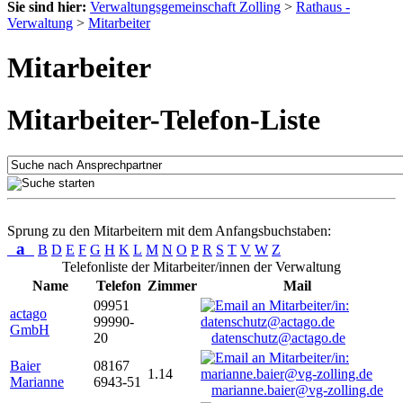
Sie sind hier:
Verwaltungsgemeinschaft Zolling
>
Rathaus -
Verwaltung
>
Mitarbeiter
Mitarbeiter
Mitarbeiter-Telefon-Liste
Sprung zu den Mitarbeitern mit dem Anfangsbuchstaben:
a
B
D
E
F
G
H
K
L
M
N
O
P
R
S
T
V
W
Z
Telefonliste der Mitarbeiter/innen der Verwaltung
Name
Telefon
Zimmer
Mail
09951
actago
99990-
GmbH
20
datenschutz@actago.de
Baier
08167
1.14
Marianne
6943-51
marianne.baier@vg-zolling.de