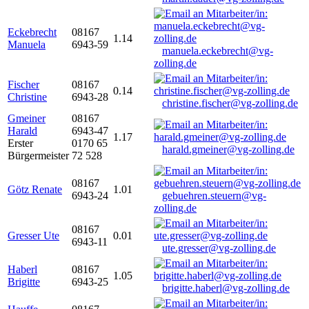
Eckebrecht
08167
1.14
Manuela
6943-59
manuela.eckebrecht@vg-
zolling.de
Fischer
08167
0.14
Christine
6943-28
christine.fischer@vg-zolling.de
Gmeiner
08167
Harald
6943-47
1.17
Erster
0170 65
harald.gmeiner@vg-zolling.de
Bürgermeister
72 528
08167
Götz Renate
1.01
6943-24
gebuehren.steuern@vg-
zolling.de
08167
Gresser Ute
0.01
6943-11
ute.gresser@vg-zolling.de
Haberl
08167
1.05
Brigitte
6943-25
brigitte.haberl@vg-zolling.de