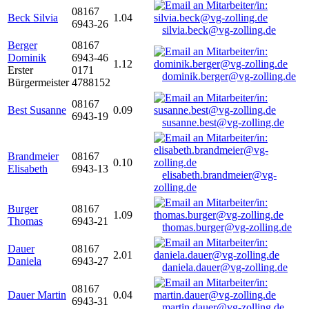
08167
Beck Silvia
1.04
6943-26
silvia.beck@vg-zolling.de
Berger
08167
Dominik
6943-46
1.12
Erster
0171
dominik.berger@vg-zolling.de
Bürgermeister
4788152
08167
Best Susanne
0.09
6943-19
susanne.best@vg-zolling.de
Brandmeier
08167
0.10
Elisabeth
6943-13
elisabeth.brandmeier@vg-
zolling.de
Burger
08167
1.09
Thomas
6943-21
thomas.burger@vg-zolling.de
Dauer
08167
2.01
Daniela
6943-27
daniela.dauer@vg-zolling.de
08167
Dauer Martin
0.04
6943-31
martin.dauer@vg-zolling.de