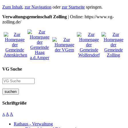
Zum Inhalt
,
zur Navigation
oder
zur Startseite
springen.
Verwaltungsgemeinschaft Zolling
| Online: https://www.vg-
zolling.de/
VG Suche
suchen
Schriftgröße
A
A
A
Rathaus - Verwaltung