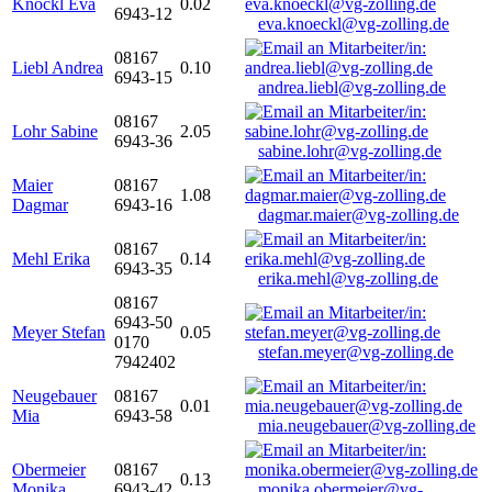
Knöckl Eva
0.02
6943-12
eva.knoeckl@vg-zolling.de
08167
Liebl Andrea
0.10
6943-15
andrea.liebl@vg-zolling.de
08167
Lohr Sabine
2.05
6943-36
sabine.lohr@vg-zolling.de
Maier
08167
1.08
Dagmar
6943-16
dagmar.maier@vg-zolling.de
08167
Mehl Erika
0.14
6943-35
erika.mehl@vg-zolling.de
08167
6943-50
Meyer Stefan
0.05
0170
stefan.meyer@vg-zolling.de
7942402
Neugebauer
08167
0.01
Mia
6943-58
mia.neugebauer@vg-zolling.de
Obermeier
08167
0.13
Monika
6943-42
monika.obermeier@vg-