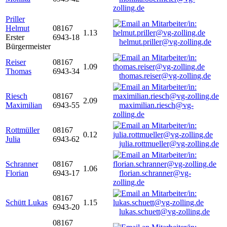
zolling.de
Priller
Helmut
08167
1.13
Erster
6943-18
helmut.priller@vg-zolling.de
Bürgermeister
Reiser
08167
1.09
Thomas
6943-34
thomas.reiser@vg-zolling.de
Riesch
08167
2.09
Maximilian
6943-55
maximilian.riesch@vg-
zolling.de
Rottmüller
08167
0.12
Julia
6943-62
julia.rottmueller@vg-zolling.de
Schranner
08167
1.06
Florian
6943-17
florian.schranner@vg-
zolling.de
08167
Schütt Lukas
1.15
6943-20
lukas.schuett@vg-zolling.de
08167