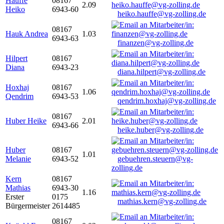
Hauffe
08167
2.09
Heiko
6943-60
heiko.hauffe@vg-zolling.de
08167
Hauk Andrea
1.03
6943-63
finanzen@vg-zolling.de
Hilpert
08167
Diana
6943-23
diana.hilpert@vg-zolling.de
Hoxhaj
08167
1.06
Qendrim
6943-53
qendrim.hoxhaj@vg-zolling.de
08167
Huber Heike
2.01
6943-66
heike.huber@vg-zolling.de
Huber
08167
1.01
Melanie
6943-52
gebuehren.steuern@vg-
zolling.de
Kern
08167
Mathias
6943-30
1.16
Erster
0175
mathias.kern@vg-zolling.de
Bürgermeister
2614485
08167