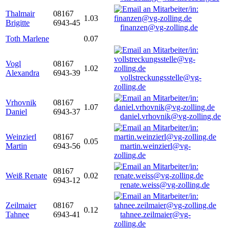
Thalmair
08167
1.03
Brigitte
6943-45
finanzen@vg-zolling.de
Toth Marlene
0.07
Vogl
08167
1.02
Alexandra
6943-39
vollstreckungsstelle@vg-
zolling.de
Vrhovnik
08167
1.07
Daniel
6943-37
daniel.vrhovnik@vg-zolling.de
Weinzierl
08167
0.05
Martin
6943-56
martin.weinzierl@vg-
zolling.de
08167
Weiß Renate
0.02
6943-12
renate.weiss@vg-zolling.de
Zeilmaier
08167
0.12
Tahnee
6943-41
tahnee.zeilmaier@vg-
zolling.de