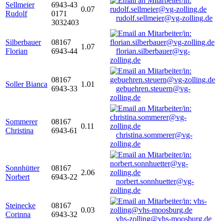
Sellmeier
6943-43
0.07
Rudolf
0171
rudolf.sellmeier@vg-zolling.de
3032403
Silberbauer
08167
1.07
Florian
6943-44
florian.silberbauer@vg-
zolling.de
08167
Soller Bianca
1.01
6943-33
gebuehren.steuern@vg-
zolling.de
Sommerer
08167
0.11
Christina
6943-61
christina.sommerer@vg-
zolling.de
Sonnhütter
08167
2.06
Norbert
6943-22
norbert.sonnhuetter@vg-
zolling.de
Steinecke
08167
0.03
Corinna
6943-32
vhs-zolling@vhs-moosburg.de