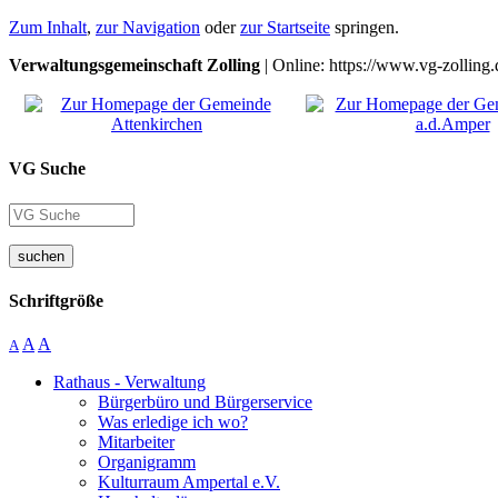
Zum Inhalt
,
zur Navigation
oder
zur Startseite
springen.
Verwaltungsgemeinschaft Zolling
| Online: https://www.vg-zolling.
VG Suche
suchen
Schriftgröße
A
A
A
Rathaus - Verwaltung
Bürgerbüro und Bürgerservice
Was erledige ich wo?
Mitarbeiter
Organigramm
Kulturraum Ampertal e.V.