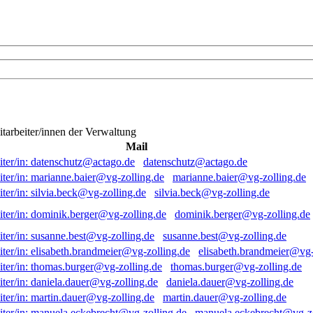
itarbeiter/innen der Verwaltung
Mail
datenschutz@actago.de
marianne.baier@vg-zolling.de
silvia.beck@vg-zolling.de
dominik.berger@vg-zolling.de
susanne.best@vg-zolling.de
elisabeth.brandmeier@vg-
thomas.burger@vg-zolling.de
daniela.dauer@vg-zolling.de
martin.dauer@vg-zolling.de
manuela.eckebrecht@vg-zo