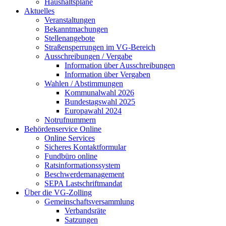
Haushaltspläne
Aktuelles
Veranstaltungen
Bekanntmachungen
Stellenangebote
Straßensperrungen im VG-Bereich
Ausschreibungen / Vergabe
Information über Ausschreibungen
Information über Vergaben
Wahlen / Abstimmungen
Kommunalwahl 2026
Bundestagswahl 2025
Europawahl 2024
Notrufnummern
Behördenservice Online
Online Services
Sicheres Kontaktformular
Fundbüro online
Ratsinformationssystem
Beschwerdemanagement
SEPA Lastschriftmandat
Über die VG-Zolling
Gemeinschaftsversammlung
Verbandsräte
Satzungen