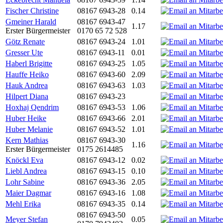
Fischer Christine
08167 6943-28
0.14
Gmeiner Harald
08167 6943-47
1.17
Erster Bürgermeister
0170 65 72 528
Götz Renate
08167 6943-24
1.01
Gresser Ute
08167 6943-11
0.01
Haberl Brigitte
08167 6943-25
1.05
Hauffe Heiko
08167 6943-60
2.09
Hauk Andrea
08167 6943-63
1.03
Hilpert Diana
08167 6943-23
Hoxhaj Qendrim
08167 6943-53
1.06
Huber Heike
08167 6943-66
2.01
Huber Melanie
08167 6943-52
1.01
Kern Mathias
08167 6943-30
1.16
Erster Bürgermeister
0175 2614485
Knöckl Eva
08167 6943-12
0.02
Liebl Andrea
08167 6943-15
0.10
Lohr Sabine
08167 6943-36
2.05
Maier Dagmar
08167 6943-16
1.08
Mehl Erika
08167 6943-35
0.14
08167 6943-50
Meyer Stefan
0.05