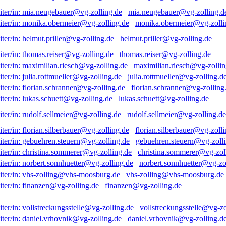
mia.neugebauer@vg-zolling.d
monika.obermeier@vg-zolli
helmut.priller@vg-zolling.de
thomas.reiser@vg-zolling.de
maximilian.riesch@vg-zollin
julia.rottmueller@vg-zolling.d
florian.schranner@vg-zolling
lukas.schuett@vg-zolling.de
rudolf.sellmeier@vg-zolling.de
florian.silberbauer@vg-zolli
gebuehren.steuern@vg-zolli
christina.sommerer@vg-zol
norbert.sonnhuetter@vg-zo
vhs-zolling@vhs-moosburg.de
finanzen@vg-zolling.de
vollstreckungsstelle@vg-zo
daniel.vrhovnik@vg-zolling.d