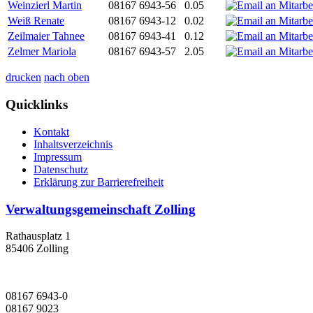
Weinzierl Martin
08167 6943-56
0.05
Weiß Renate
08167 6943-12
0.02
Zeilmaier Tahnee
08167 6943-41
0.12
Zelmer Mariola
08167 6943-57
2.05
drucken
nach oben
Quicklinks
Kontakt
Inhaltsverzeichnis
Impressum
Datenschutz
Erklärung zur Barrierefreiheit
Verwaltungsgemeinschaft Zolling
Rathausplatz 1
85406 Zolling
08167 6943-0
08167 9023