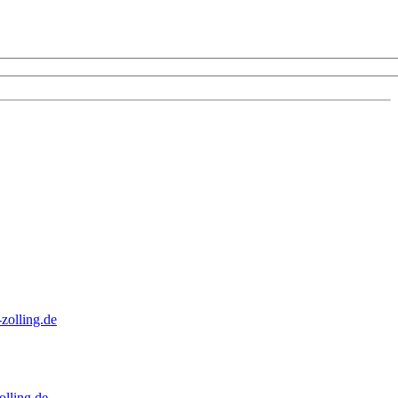
zolling.de
lling.de