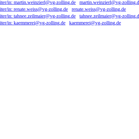
martin.weinzierl@vg-zolling.
renate.weiss@vg-zolling.de
tahnee.zeilmaier@vg-zolling.
kaemmerei@vg-zolling.de