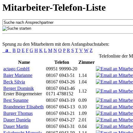
Mitarbeiter-Telefon-Liste
Sprung zu den Mitarbeitern mit dem Anfangsbuchstaben:
a
B
D
E
F
G
H
K
L
M
N
O
P
R
S
T
V
W
Z
Telefonliste der M
Name
Telefon
Zimmer
actago GmbH
09951 99990-20
Baier Marianne
08167 6943-51
1.14
Beck Silvia
08167 6943-26
1.04
Berger Dominik
08167 6943-46
1.12
Erster Bürgermeister
0171 4788152
Best Susanne
08167 6943-19
0.09
Brandmeier Elisabeth
08167 6943-13
0.10
Burger Thomas
08167 6943-21
1.09
Dauer Daniela
08167 6943-27
2.01
Dauer Martin
08167 6943-31
0.04
Eckebrecht Manuela
08167 6943-59
1.14