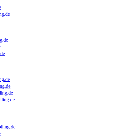
e
ng.de
g.de
e
.de
ng.de
ng.de
ling.de
lling.de
lling.de
e