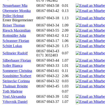
0170 7942402
Neugebauer Mia
08167 6943-58
0.01
Obermeier Monika
08167 6943-42
0.13
Priller Helmut
08167 6943-18
1.13
Erster Bürgermeister
Reiser Thomas
08167 6943-34
1.09
Riesch Maximilian
08167 6943-55
2.09
Rottmüller Julia
08167 6943-62
0.12
Schranner Florian
08167 6943-17
1.06
Schütt Lukas
08167 6943-20
1.15
08167 6943-43
Sellmeier Rudolf
0.07
0171 3032403
Silberbauer Florian
08167 6943-44
1.07
Soller Bianca
08167 6943-33
1.01
Sommerer Christina
08167 6943-61
0.11
Sonnhütter Norbert
08167 6943-22
2.06
Steinecke Corinna
08167 6943-32
0.03
Thalmair Brigitte
08167 6943-45
1.03
Toth Marlene
0.07
Vogl Alexandra
08167 6943-39
1.02
Vrhovnik Daniel
08167 6943-37
1.07