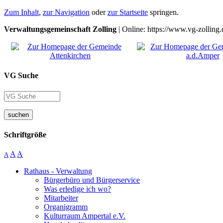
Zum Inhalt
,
zur Navigation
oder
zur Startseite
springen.
Verwaltungsgemeinschaft Zolling
| Online: https://www.vg-zolling.
VG Suche
suchen
Schriftgröße
A
A
A
Rathaus - Verwaltung
Bürgerbüro und Bürgerservice
Was erledige ich wo?
Mitarbeiter
Organigramm
Kulturraum Ampertal e.V.