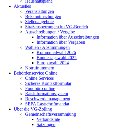
Haushaltspläne
Aktuelles
Veranstaltungen
Bekanntmachungen
Stellenangebote
Straßensperrungen im VG-Bereich
Ausschreibungen / Vergabe
Information über Ausschreibungen
Information über Vergaben
Wahlen / Abstimmungen
Kommunalwahl 2026
Bundestagswahl 2025
Europawahl 2024
Notrufnummern
Behördenservice Online
Online Services
Sicheres Kontaktformular
Fundbüro online
Ratsinformationssystem
Beschwerdemanagement
SEPA Lastschriftmandat
Über die VG-Zolling
Gemeinschaftsversammlung
Verbandsräte
Satzungen