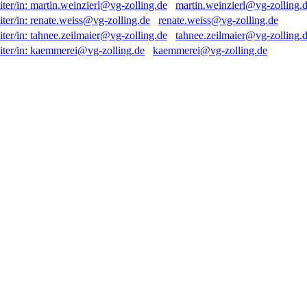
martin.weinzierl@vg-zolling.
renate.weiss@vg-zolling.de
tahnee.zeilmaier@vg-zolling.
kaemmerei@vg-zolling.de