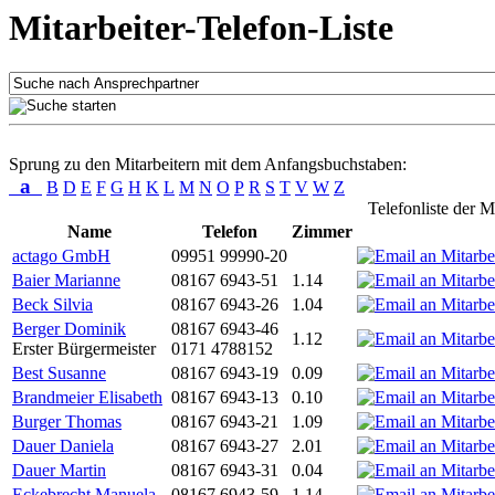
Mitarbeiter-Telefon-Liste
Sprung zu den Mitarbeitern mit dem Anfangsbuchstaben:
a
B
D
E
F
G
H
K
L
M
N
O
P
R
S
T
V
W
Z
Telefonliste der M
Name
Telefon
Zimmer
actago GmbH
09951 99990-20
Baier Marianne
08167 6943-51
1.14
Beck Silvia
08167 6943-26
1.04
Berger Dominik
08167 6943-46
1.12
Erster Bürgermeister
0171 4788152
Best Susanne
08167 6943-19
0.09
Brandmeier Elisabeth
08167 6943-13
0.10
Burger Thomas
08167 6943-21
1.09
Dauer Daniela
08167 6943-27
2.01
Dauer Martin
08167 6943-31
0.04
Eckebrecht Manuela
08167 6943-59
1.14