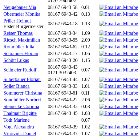
0170 7942402
Neugebauer Mia
08167 6943-58
0.01
Obermeier Monika
08167 6943-42
0.13
Priller Helmut
08167 6943-18
1.13
Erster Bürgermeister
Reiser Thomas
08167 6943-34
1.09
Riesch Maximilian
08167 6943-55
2.09
Rottmüller Julia
08167 6943-62
0.12
Schranner Florian
08167 6943-17
1.06
Schütt Lukas
08167 6943-20
1.15
08167 6943-43
Sellmeier Rudolf
0.07
0171 3032403
Silberbauer Florian
08167 6943-44
1.07
Soller Bianca
08167 6943-33
1.01
Sommerer Christina
08167 6943-61
0.11
Sonnhütter Norbert
08167 6943-22
2.06
Steinecke Corinna
08167 6943-32
0.03
Thalmair Brigitte
08167 6943-45
1.03
Toth Marlene
0.07
Vogl Alexandra
08167 6943-39
1.02
Vrhovnik Daniel
08167 6943-37
1.07