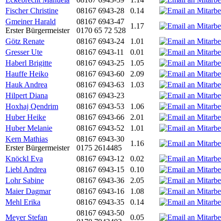
Fischer Christine
08167 6943-28
0.14
Gmeiner Harald
08167 6943-47
1.17
Erster Bürgermeister
0170 65 72 528
Götz Renate
08167 6943-24
1.01
Gresser Ute
08167 6943-11
0.01
Haberl Brigitte
08167 6943-25
1.05
Hauffe Heiko
08167 6943-60
2.09
Hauk Andrea
08167 6943-63
1.03
Hilpert Diana
08167 6943-23
Hoxhaj Qendrim
08167 6943-53
1.06
Huber Heike
08167 6943-66
2.01
Huber Melanie
08167 6943-52
1.01
Kern Mathias
08167 6943-30
1.16
Erster Bürgermeister
0175 2614485
Knöckl Eva
08167 6943-12
0.02
Liebl Andrea
08167 6943-15
0.10
Lohr Sabine
08167 6943-36
2.05
Maier Dagmar
08167 6943-16
1.08
Mehl Erika
08167 6943-35
0.14
08167 6943-50
Meyer Stefan
0.05