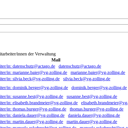
itarbeiter/innen der Verwaltung
Mail
datenschutz@actago.de
marianne.baier@vg-zolling.de
silvia.beck@vg-zolling.de
dominik.berger@vg-zolling.de
susanne.best@vg-zolling.de
elisabeth.brandmeier@vg-
thomas.burger@vg-zolling.de
daniela.dauer@vg-zolling.de
martin.dauer@vg-zolling.de
manuela.eckebrecht@vg-zo