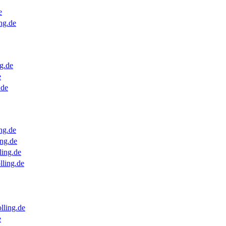
e
ng.de
g.de
e
.de
ng.de
ng.de
ling.de
lling.de
lling.de
e