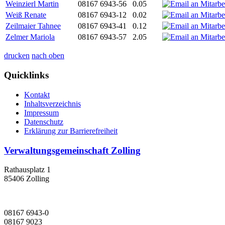
Weinzierl Martin
08167 6943-56
0.05
Weiß Renate
08167 6943-12
0.02
Zeilmaier Tahnee
08167 6943-41
0.12
Zelmer Mariola
08167 6943-57
2.05
drucken
nach oben
Quicklinks
Kontakt
Inhaltsverzeichnis
Impressum
Datenschutz
Erklärung zur Barrierefreiheit
Verwaltungsgemeinschaft Zolling
Rathausplatz 1
85406 Zolling
08167 6943-0
08167 9023