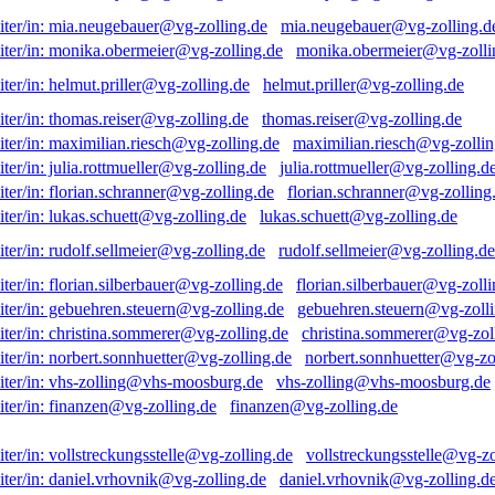
mia.neugebauer@vg-zolling.d
monika.obermeier@vg-zolli
helmut.priller@vg-zolling.de
thomas.reiser@vg-zolling.de
maximilian.riesch@vg-zollin
julia.rottmueller@vg-zolling.d
florian.schranner@vg-zolling
lukas.schuett@vg-zolling.de
rudolf.sellmeier@vg-zolling.de
florian.silberbauer@vg-zolli
gebuehren.steuern@vg-zolli
christina.sommerer@vg-zol
norbert.sonnhuetter@vg-zo
vhs-zolling@vhs-moosburg.de
finanzen@vg-zolling.de
vollstreckungsstelle@vg-zo
daniel.vrhovnik@vg-zolling.d