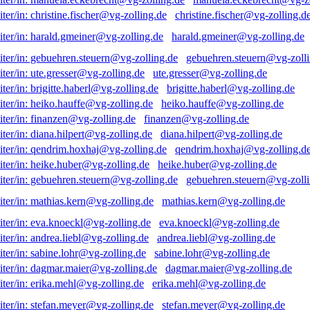
christine.fischer@vg-zolling.d
harald.gmeiner@vg-zolling.de
gebuehren.steuern@vg-zolli
ute.gresser@vg-zolling.de
brigitte.haberl@vg-zolling.de
heiko.hauffe@vg-zolling.de
finanzen@vg-zolling.de
diana.hilpert@vg-zolling.de
qendrim.hoxhaj@vg-zolling.d
heike.huber@vg-zolling.de
gebuehren.steuern@vg-zolli
mathias.kern@vg-zolling.de
eva.knoeckl@vg-zolling.de
andrea.liebl@vg-zolling.de
sabine.lohr@vg-zolling.de
dagmar.maier@vg-zolling.de
erika.mehl@vg-zolling.de
stefan.meyer@vg-zolling.de