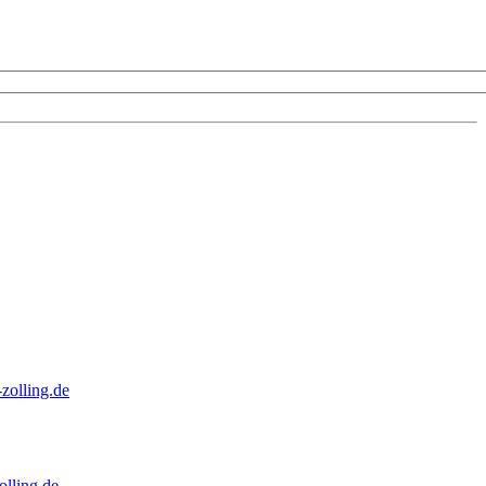
zolling.de
lling.de